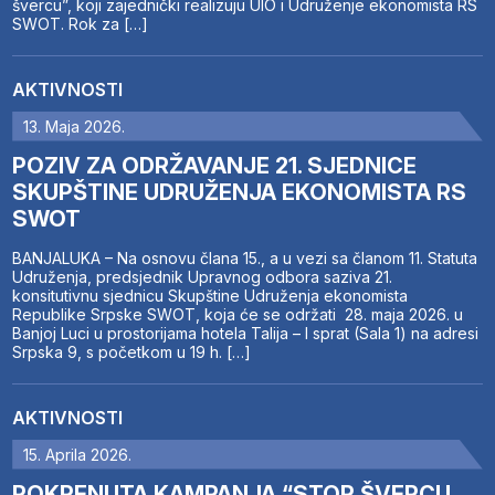
švercu”, koji zajednički realizuju UIO i Udruženje ekonomista RS
SWOT. Rok za […]
AKTIVNOSTI
13. Maja 2026.
POZIV ZA ODRŽAVANJE 21. SJEDNICE
SKUPŠTINE UDRUŽENJA EKONOMISTA RS
SWOT
BANJALUKA – Na osnovu člana 15., a u vezi sa članom 11. Statuta
Udruženja, predsjednik Upravnog odbora saziva 21.
konsitutivnu sjednicu Skupštine Udruženja ekonomista
Republike Srpske SWOT, koja će se održati 28. maja 2026. u
Banjoj Luci u prostorijama hotela Talija – I sprat (Sala 1) na adresi
Srpska 9, s početkom u 19 h. […]
AKTIVNOSTI
15. Aprila 2026.
POKRENUTA KAMPANJA “STOP ŠVERCU