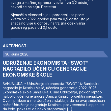
svega u mašine, opremu i vozila – za 3,2 odsto,
navodi se na sajtu Destatisa.
Njemačka ekonomija je u poređenju sa prvim
kvartalom 2022. godine pala za 0,5 odsto, što je
značajno više u odnosu na tržišna očekivanja
godišnjeg pada od 0,1 odsto.
AKTIVNOSTI
30. Juna 2026.
UDRUŽENJE EKONOMISTA “SWOT”
NAGRADILO UČENICU GENERACIJE
EKONOMSKE ŠKOLE
BANJALUKA – Udruženje ekonomista “SWOT” iz Banjaluke,
nagradilo je Kristinu Malić, učenicu generacije 2022-2026
Ekonomske škole Banjaluka. U ime Udruženja, poklon laptop
najboljoj učenici je uručila Danica Krnjaić, projektni menadžer.
Ovom prilikom u ime Udruženja istakla je da na ovaj simboličan
način Udruženje nagrađuje Kristininu posvećenost i uspjeh, te
da žele pokazati da neko prepoznaje […]