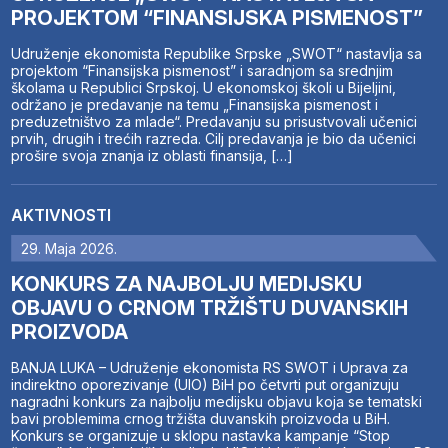
PROJEKTOM “FINANSIJSKA PISMENOST”
Udruženje ekonomista Republike Srpske „SWOT“ nastavlja sa
projektom “Finansijska pismenost” i saradnjom sa srednjim
školama u Republici Srpskoj. U ekonomskoj školi u Bijeljini,
održano je predavanje na temu „Finansijska pismenost i
preduzetništvo za mlade“. Predavanju su prisustvovali učenici
prvih, drugih i trećih razreda. Cilj predavanja je bio da učenici
prošire svoja znanja iz oblasti finansija, […]
AKTIVNOSTI
29. Maja 2026.
KONKURS ZA NAJBOLJU MEDIJSKU
OBJAVU O CRNOM TRŽIŠTU DUVANSKIH
PROIZVODA
BANJA LUKA – Udruženje ekonomista RS SWOT i Uprava za
indirektno oporezivanje (UIO) BiH po četvrti put organizuju
nagradni konkurs za najbolju medijsku objavu koja se tematski
bavi problemima crnog tržišta duvanskih proizvoda u BiH.
Konkurs se organizuje u sklopu nastavka kampanje “Stop