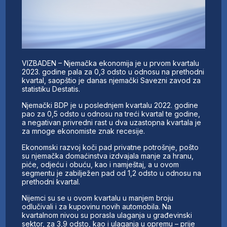
VIZBADEN – Njemačka ekonomija je u prvom kvartalu
2023. godine pala za 0,3 odsto u odnosu na prethodni
kvartal, saopštio je danas njemački Savezni zavod za
statistiku Destatis.
Njemački BDP je u poslednjem kvartalu 2022. godine
pao za 0,5 odsto u odnosu na treći kvartal te godine,
a negativan privredni rast u dva uzastopna kvartala je
za mnoge ekonomiste znak recesije.
Ekonomski razvoj koči pad privatne potrošnje, pošto
su njemačka domaćinstva izdvajala manje za hranu,
piće, odjeću i obuću, kao i namještaj, a u ovom
segmentu je zabilježen pad od 1,2 odsto u odnosu na
prethodni kvartal.
Nijemci su se u ovom kvartalu u manjem broju
odlučivali i za kupovinu novih automobila. Na
kvartalnom nivou su porasla ulaganja u građevinski
sektor, za 3,9 odsto, kao i ulaganja u opremu – prije