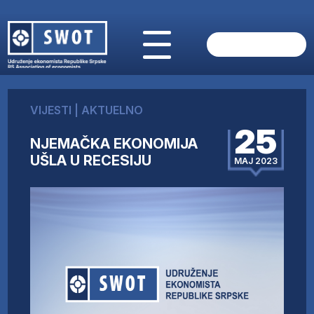
POČETNA
O NAMA
VIJESTI
|
AKTUELNO
VIJESTI
25
AKTUELNO
NJEMAČKA EKONOMIJA
ANALIZE
UŠLA U RECESIJU
MAJ 2023
KOMPANIJE
FINANSIJE
IZ STRANIH MEDIJA
AKTIVNOSTI
SWOT INTERVJU
UČLANI SE
KONTAKT