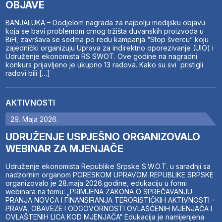
OBJAVE
BANJALUKA – Dodjelom nagrada za najbolju medijsku objavu
koja se bavi problemom crnog tržišta duvanskih proizvoda u
BiH, završava se sedma po redu kampanja “Stop švercu” koju
zajednički organizuju Uprava za indirektno oporezivanje (UIO) i
Udruženje ekonomista RS SWOT. Ove godine na nagradni
konkurs prijavljeno je ukupno 13 radova. Kako su svi pristigli
radovi bili […]
AKTIVNOSTI
29. Maja 2026.
UDRUŽENJE USPJEŠNO ORGANIZOVALO
WEBINAR ZA MJENJAČE
Udruženje ekonomista Republike Srpske S.W.O.T. u saradnji sa
nadzornim organom PORESKOM UPRAVOM REPUBLIKE SRPSKE
organizovalo je 28.maja 2026.godine, edukaciju u formi
webinara na temu: „PRIMJENA ZAKONA O SPREČAVANJU
PRANJA NOVCA I FINANSIRANJA TERORISTIČKIH AKTIVNOSTI –
PRAVA, OBAVEZE I ODGOVORNOSTI OVLAŠĆENIH MJENJAČA I
OVLAŠTENIH LICA KOD MJENJAČA“ Edukacija je namijenjena