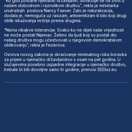
“Ko god postane njemački državljanin, obvezuje se na život u
našem slobodnom i raznolikom društvu”, rekla je ministarka
unutrašnjih poslova Nancy Faeser. Zato je naturalizacija,
dodala je, nemoguća uz rasizam, antisemitizam ili bilo koji drugi
oblik iskazivanja mržnje prema drugima.
“Nema nikakve tolerancije. Svako ko ne dijeli naše vrijednosti
ne može postati Nijemac. Želimo da ljudi koji su postali dio
našeg društva mogu učestvovati u njegovom demokratskom
oblikovanju”, rekla je Fezerova.
Osnova novog zakona je skraćivanje minimalnog roka boravka
za prijem u njemačko državljanstvo s osam na pet godina. U
slučajevima posebno uspješne integracije u njemačko društvo,
trebale bi biti dovoljne samo tri godine, prenosi SEEbiz.eu.