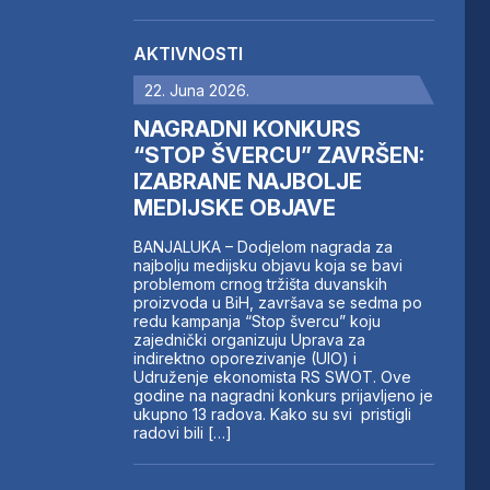
AKTIVNOSTI
22. Juna 2026.
NAGRADNI KONKURS
“STOP ŠVERCU” ZAVRŠEN:
IZABRANE NAJBOLJE
MEDIJSKE OBJAVE
BANJALUKA – Dodjelom nagrada za
najbolju medijsku objavu koja se bavi
problemom crnog tržišta duvanskih
proizvoda u BiH, završava se sedma po
redu kampanja “Stop švercu” koju
zajednički organizuju Uprava za
indirektno oporezivanje (UIO) i
Udruženje ekonomista RS SWOT. Ove
godine na nagradni konkurs prijavljeno je
ukupno 13 radova. Kako su svi pristigli
radovi bili […]