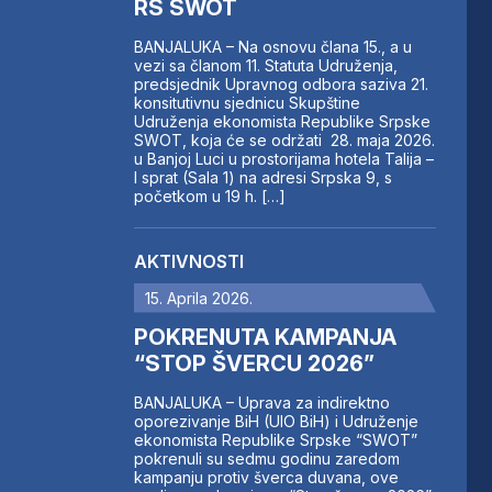
RS SWOT
BANJALUKA – Na osnovu člana 15., a u
vezi sa članom 11. Statuta Udruženja,
predsjednik Upravnog odbora saziva 21.
konsitutivnu sjednicu Skupštine
Udruženja ekonomista Republike Srpske
SWOT, koja će se održati 28. maja 2026.
u Banjoj Luci u prostorijama hotela Talija –
I sprat (Sala 1) na adresi Srpska 9, s
početkom u 19 h. […]
AKTIVNOSTI
15. Aprila 2026.
POKRENUTA KAMPANJA
“STOP ŠVERCU 2026”
BANJALUKA – Uprava za indirektno
oporezivanje BiH (UIO BiH) i Udruženje
ekonomista Republike Srpske “SWOT”
pokrenuli su sedmu godinu zaredom
kampanju protiv šverca duvana, ove