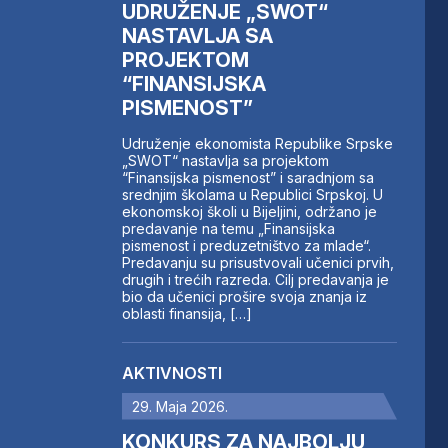
UDRUŽENJE „SWOT“
NASTAVLJA SA
PROJEKTOM
“FINANSIJSKA
PISMENOST”
Udruženje ekonomista Republike Srpske
„SWOT“ nastavlja sa projektom
“Finansijska pismenost” i saradnjom sa
srednjim školama u Republici Srpskoj. U
ekonomskoj školi u Bijeljini, održano je
predavanje na temu „Finansijska
pismenost i preduzetništvo za mlade“.
Predavanju su prisustvovali učenici prvih,
drugih i trećih razreda. Cilj predavanja je
bio da učenici prošire svoja znanja iz
oblasti finansija, […]
AKTIVNOSTI
29. Maja 2026.
KONKURS ZA NAJBOLJU