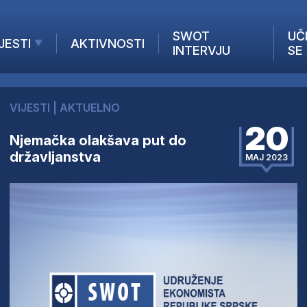
SWOT
UČ
JESTI
AKTIVNOSTI
INTERVJU
SE
AKTUELNO
ANALIZE
VIJESTI
|
AKTUELNO
KOMPANIJE
20
INANSIJE
Njemačka olakšava put do
državljanstva
Z STRANIH MEDIJA
MAJ 2023