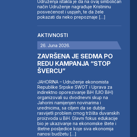
Udruženja istakla je da na ovaj simboličan
način Udruženje nagrađuje Kristininu
posvećenost i uspjeh, te da žele
pokazati da neko prepoznaje […]
AKTIVNOSTI
26. Juna 2026.
ZAVRŠENA JE SEDMA PO
REDU KAMPANJA “STOP
ŠVERCU”
JAHORINA – Udruženje ekonomista
Republike Srpske SWOT i Uprava za
indirektno oporezivanje BiH (UIO BiH)
organizovali su dvodnevni skup na
Jahorini namijenjen novinarima i
urednicima, sa ciljem da se dublje
rasvijetli problem crnog tržišta duvanskih
proizvoda u BiH. Glavni fokus edukacije
bio je ukazivanje na ekonomske štete i
štetne posljedice koje siva ekonomija
nanosi budžetu […]