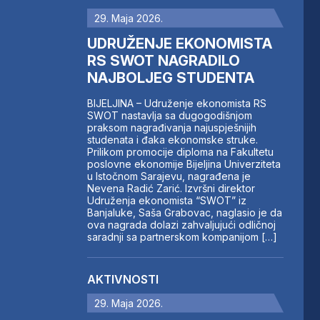
29. Maja 2026.
UDRUŽENJE EKONOMISTA
RS SWOT NAGRADILO
NAJBOLJEG STUDENTA
BIJELJINA – Udruženje ekonomista RS
SWOT nastavlja sa dugogodišnjom
praksom nagrađivanja najuspješnijih
studenata i đaka ekonomske struke.
Prilikom promocije diploma na Fakultetu
poslovne ekonomije Bijeljina Univerziteta
u Istočnom Sarajevu, nagrađena je
Nevena Radić Zarić. Izvršni direktor
Udruženja ekonomista “SWOT” iz
Banjaluke, Saša Grabovac, naglasio je da
ova nagrada dolazi zahvaljujući odličnoj
saradnji sa partnerskom kompanijom […]
AKTIVNOSTI
29. Maja 2026.