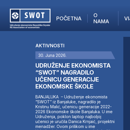
O
POČETNA
VI
NAMA
POČETNA
O NAMA
AKTIVNOSTI
VIJESTI
30. Juna 2026.
AKTUELNO
F
ANALIZE
UDRUŽENJE EKONOMISTA
I
KOMPANIJE
“SWOT” NAGRADILO
UČENICU GENERACIJE
FINANSIJE
EKONOMSKE ŠKOLE
IZ STRANIH MEDIJA
AKTIVNOSTI
BANJALUKA – Udruženje ekonomista
“SWOT” iz Banjaluke, nagradilo je
SWOT INTERVJU
Kristinu Malić, učenicu generacije 2022-
UČLANI SE
2026 Ekonomske škole Banjaluka. U ime
Udruženja, poklon laptop najboljoj
KONTAKT
učenici je uručila Danica Krnjaić, projektni
menadžer. Ovom prilikom u ime