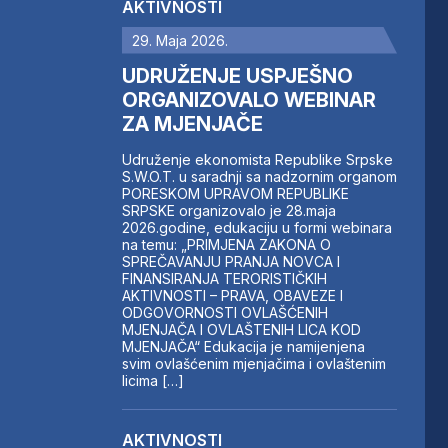
AKTIVNOSTI
29. Maja 2026.
UDRUŽENJE USPJEŠNO
ORGANIZOVALO WEBINAR
ZA MJENJAČE
Udruženje ekonomista Republike Srpske
S.W.O.T. u saradnji sa nadzornim organom
PORESKOM UPRAVOM REPUBLIKE
SRPSKE organizovalo je 28.maja
2026.godine, edukaciju u formi webinara
na temu: „PRIMJENA ZAKONA O
SPREČAVANJU PRANJA NOVCA I
FINANSIRANJA TERORISTIČKIH
AKTIVNOSTI – PRAVA, OBAVEZE I
ODGOVORNOSTI OVLAŠĆENIH
MJENJAČA I OVLAŠTENIH LICA KOD
MJENJAČA“ Edukacija je namijenjena
svim ovlašćenim mjenjačima i ovlaštenim
licima […]
AKTIVNOSTI