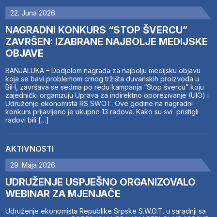
22. Juna 2026.
NAGRADNI KONKURS “STOP ŠVERCU”
ZAVRŠEN: IZABRANE NAJBOLJE MEDIJSKE
OBJAVE
BANJALUKA – Dodjelom nagrada za najbolju medijsku objavu
koja se bavi problemom crnog tržišta duvanskih proizvoda u
BiH, završava se sedma po redu kampanja “Stop švercu” koju
zajednički organizuju Uprava za indirektno oporezivanje (UIO) i
Udruženje ekonomista RS SWOT. Ove godine na nagradni
konkurs prijavljeno je ukupno 13 radova. Kako su svi pristigli
radovi bili […]
AKTIVNOSTI
29. Maja 2026.
UDRUŽENJE USPJEŠNO ORGANIZOVALO
WEBINAR ZA MJENJAČE
Udruženje ekonomista Republike Srpske S.W.O.T. u saradnji sa