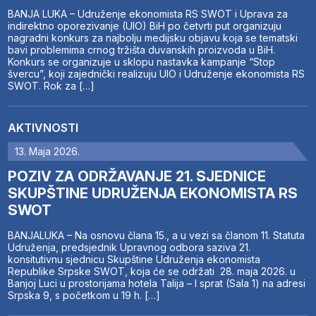
BANJA LUKA – Udruženje ekonomista RS SWOT i Uprava za
indirektno oporezivanje (UIO) BiH po četvrti put organizuju
nagradni konkurs za najbolju medijsku objavu koja se tematski
bavi problemima crnog tržišta duvanskih proizvoda u BiH.
Konkurs se organizuje u sklopu nastavka kampanje “Stop
švercu”, koji zajednički realizuju UIO i Udruženje ekonomista RS
SWOT. Rok za […]
AKTIVNOSTI
13. Maja 2026.
POZIV ZA ODRŽAVANJE 21. SJEDNICE
SKUPŠTINE UDRUŽENJA EKONOMISTA RS
SWOT
BANJALUKA – Na osnovu člana 15., a u vezi sa članom 11. Statuta
Udruženja, predsjednik Upravnog odbora saziva 21.
konsitutivnu sjednicu Skupštine Udruženja ekonomista
Republike Srpske SWOT, koja će se održati 28. maja 2026. u
Banjoj Luci u prostorijama hotela Talija – I sprat (Sala 1) na adresi
Srpska 9, s početkom u 19 h. […]