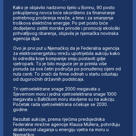
Kako je objavilo nadzorno tijelo u Bonnu, 90 posto
prikupljenog novca biće iskorišteno za finansiranje
potrebnog proširenja mreže, a time i za smanjenje
troškova električne energije. Po pet posto biće
dodijeljeno zaštiti morske prirode i promociji ekološki
prihvatljivog ribarenja, objavila je njemačka novinska
agencija dpa.
Ovo je prvi put u Njemačkoj da je Federalna agencija
za elektroenergetsku mrežu upotrijebila aukciju kako
bi odredila koje kompanije smiju postaviti gdje
vjetropark. To je bilo moguće jer je primila više
ponuda za sva četiri područja po ponuđenoj cijeni od
nula centi. To znači da firme odmah u startu odustaju
od dugoročnih državnih podsticaja.
Tri vjetroelektrane snage 2000 megavata u
Sjevernom moru i jedna vjetroelektrana snage 1000
megavata u Baltičkom moru stavljene su na aukciju.
Početak rada vjetroelektrana očekuje se 2030.
godine.
Rezultati aukcije, prema riječima predsjednika
Federalne mrežne agencije Klausa Müllera, potvrđuju
atraktivnost ulaganja u energiju vjetra na moru u
Njemačkoj.