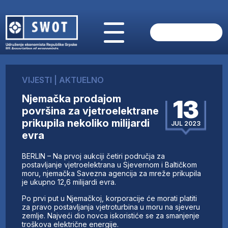
POČETNA
O NAMA
VIJESTI
|
AKTUELNO
VIJESTI
Njemačka prodajom
AKTUELNO
13
površina za vjetroelektrane
ANALIZE
prikupila nekoliko milijardi
JUL 2023
KOMPANIJE
evra
FINANSIJE
IZ STRANIH MEDIJA
BERLIN – Na prvoj aukciji četiri područja za
postavljanje vjetroelektrana u Sjevernom i Baltičkom
AKTIVNOSTI
moru, njemačka Savezna agencija za mreže prikupila
SWOT INTERVJU
je ukupno 12,6 milijardi evra.
UČLANI SE
Po prvi put u Njemačkoj, korporacije će morati platiti
KONTAKT
za pravo postavljanja vjetroturbina u moru na sjeveru
zemlje. Najveći dio novca iskoristiće se za smanjenje
troškova električne energije.