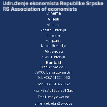
O nama
Vijesti
Aktuelno
Analize i intervjui
Finansije
Kompanije
Iz stranih medija
Aktivnosti
SWOT Intervju
Kontakt
Dragiše Vasića 13
78000 Banja Lukam BiH
Tel: +387 51 322 960
Tel: +387 51 322 962
Fax: +387 51 322 961 (fax)
Email: info@swot.ba
Email: sekretar@swot.ba