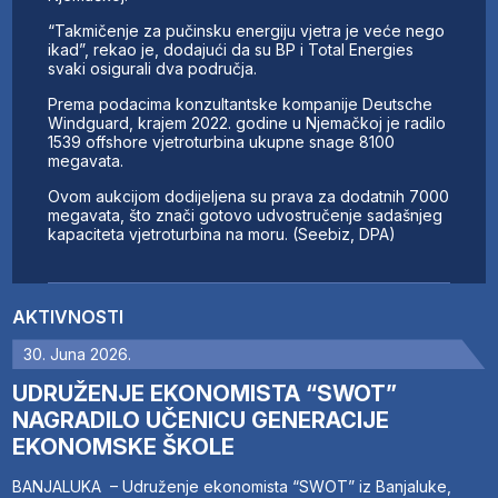
“Takmičenje za pučinsku energiju vjetra je veće nego
ikad”, rekao je, dodajući da su BP i Total Energies
svaki osigurali dva područja.
Prema podacima konzultantske kompanije Deutsche
Windguard, krajem 2022. godine u Njemačkoj je radilo
1539 offshore vjetroturbina ukupne snage 8100
megavata.
Ovom aukcijom dodijeljena su prava za dodatnih 7000
megavata, što znači gotovo udvostručenje sadašnjeg
kapaciteta vjetroturbina na moru. (Seebiz, DPA)
AKTIVNOSTI
30. Juna 2026.
UDRUŽENJE EKONOMISTA “SWOT”
NAGRADILO UČENICU GENERACIJE
EKONOMSKE ŠKOLE
BANJALUKA – Udruženje ekonomista “SWOT” iz Banjaluke,