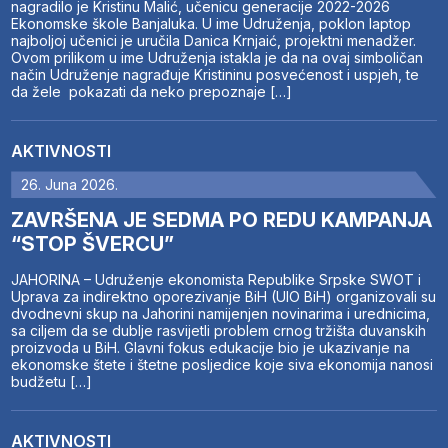
nagradilo je Kristinu Malić, učenicu generacije 2022-2026
Ekonomske škole Banjaluka. U ime Udruženja, poklon laptop
najboljoj učenici je uručila Danica Krnjaić, projektni menadžer.
Ovom prilikom u ime Udruženja istakla je da na ovaj simboličan
način Udruženje nagrađuje Kristininu posvećenost i uspjeh, te
da žele pokazati da neko prepoznaje […]
AKTIVNOSTI
26. Juna 2026.
ZAVRŠENA JE SEDMA PO REDU KAMPANJA
“STOP ŠVERCU”
JAHORINA – Udruženje ekonomista Republike Srpske SWOT i
Uprava za indirektno oporezivanje BiH (UIO BiH) organizovali su
dvodnevni skup na Jahorini namijenjen novinarima i urednicima,
sa ciljem da se dublje rasvijetli problem crnog tržišta duvanskih
proizvoda u BiH. Glavni fokus edukacije bio je ukazivanje na
ekonomske štete i štetne posljedice koje siva ekonomija nanosi
budžetu […]
AKTIVNOSTI