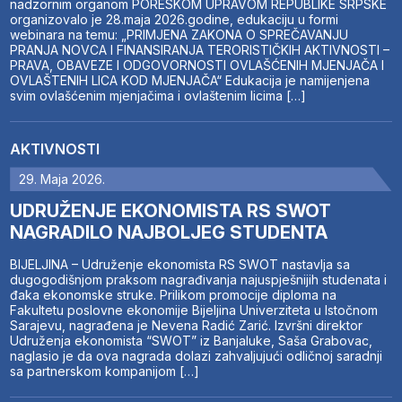
nadzornim organom PORESKOM UPRAVOM REPUBLIKE SRPSKE
organizovalo je 28.maja 2026.godine, edukaciju u formi
webinara na temu: „PRIMJENA ZAKONA O SPREČAVANJU
PRANJA NOVCA I FINANSIRANJA TERORISTIČKIH AKTIVNOSTI –
PRAVA, OBAVEZE I ODGOVORNOSTI OVLAŠĆENIH MJENJAČA I
OVLAŠTENIH LICA KOD MJENJAČA“ Edukacija je namijenjena
svim ovlašćenim mjenjačima i ovlaštenim licima […]
AKTIVNOSTI
29. Maja 2026.
UDRUŽENJE EKONOMISTA RS SWOT
NAGRADILO NAJBOLJEG STUDENTA
BIJELJINA – Udruženje ekonomista RS SWOT nastavlja sa
dugogodišnjom praksom nagrađivanja najuspješnijih studenata i
đaka ekonomske struke. Prilikom promocije diploma na
Fakultetu poslovne ekonomije Bijeljina Univerziteta u Istočnom
Sarajevu, nagrađena je Nevena Radić Zarić. Izvršni direktor
Udruženja ekonomista “SWOT” iz Banjaluke, Saša Grabovac,
naglasio je da ova nagrada dolazi zahvaljujući odličnoj saradnji
sa partnerskom kompanijom […]