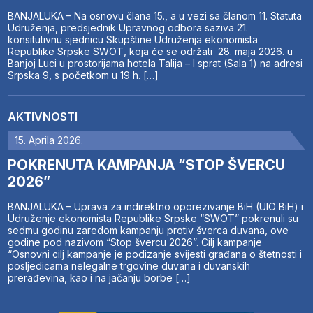
BANJALUKA – Na osnovu člana 15., a u vezi sa članom 11. Statuta
Udruženja, predsjednik Upravnog odbora saziva 21.
konsitutivnu sjednicu Skupštine Udruženja ekonomista
Republike Srpske SWOT, koja će se održati 28. maja 2026. u
Banjoj Luci u prostorijama hotela Talija – I sprat (Sala 1) na adresi
Srpska 9, s početkom u 19 h. […]
AKTIVNOSTI
15. Aprila 2026.
POKRENUTA KAMPANJA “STOP ŠVERCU
2026”
BANJALUKA – Uprava za indirektno oporezivanje BiH (UIO BiH) i
Udruženje ekonomista Republike Srpske “SWOT” pokrenuli su
sedmu godinu zaredom kampanju protiv šverca duvana, ove
godine pod nazivom “Stop švercu 2026”. Cilj kampanje
“Osnovni cilj kampanje je podizanje svijesti građana o štetnosti i
posljedicama nelegalne trgovine duvana i duvanskih
prerađevina, kao i na jačanju borbe […]