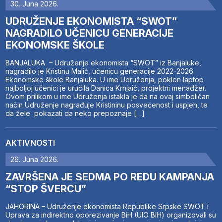
30. Juna 2026.
UDRUŽENJE EKONOMISTA “SWOT”
NAGRADILO UČENICU GENERACIJE
EKONOMSKE ŠKOLE
BANJALUKA – Udruženje ekonomista “SWOT” iz Banjaluke,
nagradilo je Kristinu Malić, učenicu generacije 2022-2026
Ekonomske škole Banjaluka. U ime Udruženja, poklon laptop
najboljoj učenici je uručila Danica Krnjaić, projektni menadžer.
Ovom prilikom u ime Udruženja istakla je da na ovaj simboličan
način Udruženje nagrađuje Kristininu posvećenost i uspjeh, te
da žele pokazati da neko prepoznaje […]
AKTIVNOSTI
26. Juna 2026.
ZAVRŠENA JE SEDMA PO REDU KAMPANJA
“STOP ŠVERCU”
JAHORINA – Udruženje ekonomista Republike Srpske SWOT i
Uprava za indirektno oporezivanje BiH (UIO BiH) organizovali su