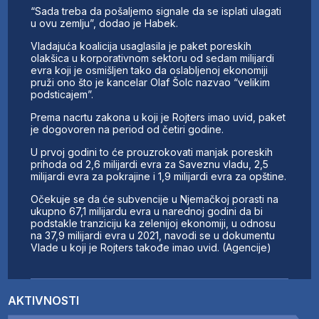
“Sada treba da pošaljemo signale da se isplati ulagati
u ovu zemlju”, dodao je Habek.
Vladajuća koalicija usaglasila je paket poreskih
olakšica u korporativnom sektoru od sedam milijardi
evra koji je osmišljen tako da oslabljenoj ekonomiji
pruži ono što je kancelar Olaf Šolc nazvao “velikim
podsticajem”.
Prema nacrtu zakona u koji je Rojters imao uvid, paket
je dogovoren na period od četiri godine.
U prvoj godini to će prouzrokovati manjak poreskih
prihoda od 2,6 milijardi evra za Saveznu vladu, 2,5
milijardi evra za pokrajine i 1,9 milijardi evra za opštine.
Očekuje se da će subvencije u Njemačkoj porasti na
ukupno 67,1 milijardu evra u narednoj godini da bi
podstakle tranziciju ka zelenijoj ekonomiji, u odnosu
na 37,9 milijardi evra u 2021, navodi se u dokumentu
Vlade u koji je Rojters takođe imao uvid. (Agencije)
AKTIVNOSTI