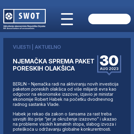
POČETNA
O NAMA
VIJESTI
|
AKTUELNO
VIJESTI
30
AKTUELNO
NJEMAČKA SPREMA PAKET
ANALIZE
PORESKIH OLAKŠICA
AUG 2023
KOMPANIJE
FINANSIJE
BERLIN – Njemačka radi na aktiviranju novih investicija
IZ STRANIH MEDIJA
paketom poreskih olakšica od više milijardi evra kao
odgovor na ekonomske izazove, izjavio je ministar
AKTIVNOSTI
ekonomije Robert Habek na početku dvodnevnog
radnog sastanka Vlade.
SWOT INTERVJU
UČLANI SE
Habek je rekao da zakon o šansama za rast treba
usvojiti što prije “jer je okruženje izazovno” i ukazao
KONTAKT
na probleme visokih kamatnih stopa, slabog izvoza i
poteškoća u održavanju globalne konkurentnosti.