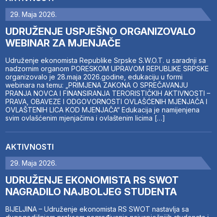
29. Maja 2026.
UDRUŽENJE USPJEŠNO ORGANIZOVALO
WEBINAR ZA MJENJAČE
Udruženje ekonomista Republike Srpske S.W.O.T. u saradnji sa
nadzornim organom PORESKOM UPRAVOM REPUBLIKE SRPSKE
organizovalo je 28.maja 2026.godine, edukaciju u formi
webinara na temu: „PRIMJENA ZAKONA O SPREČAVANJU
PRANJA NOVCA I FINANSIRANJA TERORISTIČKIH AKTIVNOSTI –
PRAVA, OBAVEZE I ODGOVORNOSTI OVLAŠĆENIH MJENJAČA I
OVLAŠTENIH LICA KOD MJENJAČA“ Edukacija je namijenjena
svim ovlašćenim mjenjačima i ovlaštenim licima […]
AKTIVNOSTI
29. Maja 2026.
UDRUŽENJE EKONOMISTA RS SWOT
NAGRADILO NAJBOLJEG STUDENTA
BIJELJINA – Udruženje ekonomista RS SWOT nastavlja sa