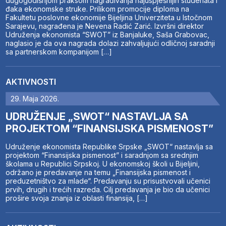
dugogodišnjom praksom nagrađivanja najuspješnijih studenata i
đaka ekonomske struke. Prilikom promocije diploma na
Fakultetu poslovne ekonomije Bijeljina Univerziteta u Istočnom
Sarajevu, nagrađena je Nevena Radić Zarić. Izvršni direktor
Udruženja ekonomista “SWOT” iz Banjaluke, Saša Grabovac,
naglasio je da ova nagrada dolazi zahvaljujući odličnoj saradnji
sa partnerskom kompanijom […]
AKTIVNOSTI
29. Maja 2026.
UDRUŽENJE „SWOT“ NASTAVLJA SA
PROJEKTOM “FINANSIJSKA PISMENOST”
Udruženje ekonomista Republike Srpske „SWOT“ nastavlja sa
projektom “Finansijska pismenost” i saradnjom sa srednjim
školama u Republici Srpskoj. U ekonomskoj školi u Bijeljini,
održano je predavanje na temu „Finansijska pismenost i
preduzetništvo za mlade“. Predavanju su prisustvovali učenici
prvih, drugih i trećih razreda. Cilj predavanja je bio da učenici
prošire svoja znanja iz oblasti finansija, […]