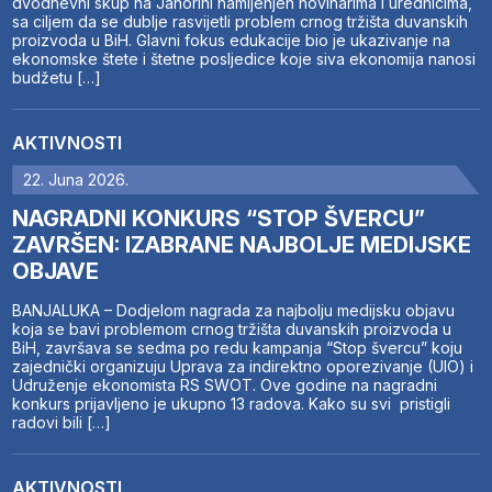
dvodnevni skup na Jahorini namijenjen novinarima i urednicima,
sa ciljem da se dublje rasvijetli problem crnog tržišta duvanskih
proizvoda u BiH. Glavni fokus edukacije bio je ukazivanje na
ekonomske štete i štetne posljedice koje siva ekonomija nanosi
budžetu […]
AKTIVNOSTI
22. Juna 2026.
NAGRADNI KONKURS “STOP ŠVERCU”
ZAVRŠEN: IZABRANE NAJBOLJE MEDIJSKE
OBJAVE
BANJALUKA – Dodjelom nagrada za najbolju medijsku objavu
koja se bavi problemom crnog tržišta duvanskih proizvoda u
BiH, završava se sedma po redu kampanja “Stop švercu” koju
zajednički organizuju Uprava za indirektno oporezivanje (UIO) i
Udruženje ekonomista RS SWOT. Ove godine na nagradni
konkurs prijavljeno je ukupno 13 radova. Kako su svi pristigli
radovi bili […]
AKTIVNOSTI