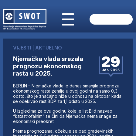
POČETNA
O NAMA
VIJESTI
|
AKTUELNO
VIJESTI
29
Njemačka vlada srezala
AKTUELNO
prognozu ekonomskog
ANALIZE
JAN 2025
rasta u 2025.
KOMPANIJE
FINANSIJE
BERLIN – Njemačka vlada je danas smanjila prognozu
IZ STRANIH MEDIJA
ekonomskog rasta zemlje u ovoj godini na samo 0,3
odsto, što je značajno niže u odnosu na oktobar kada
AKTIVNOSTI
se očekivao rast BDP za 1,1 odsto u 2025.
SWOT INTERVJU
U izgledima za ovu godinu koje je list Bild nazvao
UČLANI SE
“katastrofalnim” se čini da Njemačka nema snage za
ekonomski preokret.
KONTAKT
Prema prognozama, očekuje se pad građevinskih