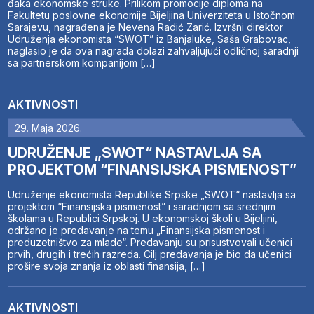
đaka ekonomske struke. Prilikom promocije diploma na
Fakultetu poslovne ekonomije Bijeljina Univerziteta u Istočnom
Sarajevu, nagrađena je Nevena Radić Zarić. Izvršni direktor
Udruženja ekonomista “SWOT” iz Banjaluke, Saša Grabovac,
naglasio je da ova nagrada dolazi zahvaljujući odličnoj saradnji
sa partnerskom kompanijom […]
AKTIVNOSTI
29. Maja 2026.
UDRUŽENJE „SWOT“ NASTAVLJA SA
PROJEKTOM “FINANSIJSKA PISMENOST”
Udruženje ekonomista Republike Srpske „SWOT“ nastavlja sa
projektom “Finansijska pismenost” i saradnjom sa srednjim
školama u Republici Srpskoj. U ekonomskoj školi u Bijeljini,
održano je predavanje na temu „Finansijska pismenost i
preduzetništvo za mlade“. Predavanju su prisustvovali učenici
prvih, drugih i trećih razreda. Cilj predavanja je bio da učenici
prošire svoja znanja iz oblasti finansija, […]
AKTIVNOSTI