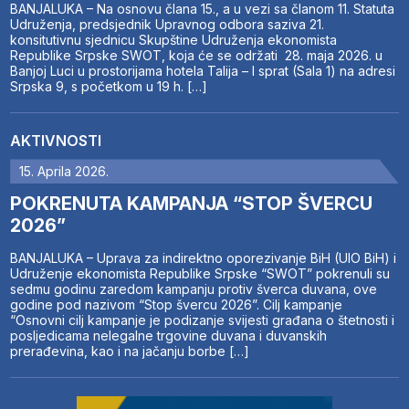
BANJALUKA – Na osnovu člana 15., a u vezi sa članom 11. Statuta
Udruženja, predsjednik Upravnog odbora saziva 21.
konsitutivnu sjednicu Skupštine Udruženja ekonomista
Republike Srpske SWOT, koja će se održati 28. maja 2026. u
Banjoj Luci u prostorijama hotela Talija – I sprat (Sala 1) na adresi
Srpska 9, s početkom u 19 h. […]
AKTIVNOSTI
15. Aprila 2026.
POKRENUTA KAMPANJA “STOP ŠVERCU
2026”
BANJALUKA – Uprava za indirektno oporezivanje BiH (UIO BiH) i
Udruženje ekonomista Republike Srpske “SWOT” pokrenuli su
sedmu godinu zaredom kampanju protiv šverca duvana, ove
godine pod nazivom “Stop švercu 2026”. Cilj kampanje
“Osnovni cilj kampanje je podizanje svijesti građana o štetnosti i
posljedicama nelegalne trgovine duvana i duvanskih
prerađevina, kao i na jačanju borbe […]