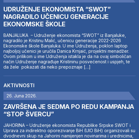
UDRUŽENJE EKONOMISTA “SWOT”
NAGRADILO UČENICU GENERACIJE
EKONOMSKE ŠKOLE
BANJALUKA – Udruženje ekonomista “SWOT” iz Banjaluke,
nagradilo je Kristinu Malić, učenicu generacije 2022-2026
Ekonomske škole Banjaluka. U ime Udruženja, poklon laptop
najboljoj učenici je uručila Danica Krnjaić, projektni menadžer.
Ovom prilikom u ime Udruženja istakla je da na ovaj simboličan
način Udruženje nagrađuje Kristininu posvećenost i uspjeh, te
da žele pokazati da neko prepoznaje […]
AKTIVNOSTI
26. Juna 2026.
ZAVRŠENA JE SEDMA PO REDU KAMPANJA
“STOP ŠVERCU”
JAHORINA – Udruženje ekonomista Republike Srpske SWOT i
Uprava za indirektno oporezivanje BiH (UIO BiH) organizovali su
dvodnevni skup na Jahorini namijenjen novinarima i urednicima,