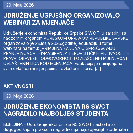
29. Maja 2026.
UDRUŽENJE USPJEŠNO ORGANIZOVALO
WEBINAR ZA MJENJAČE
Udruženje ekonomista Republike Srpske S.W.O.T. u saradnji sa
nadzornim organom PORESKOM UPRAVOM REPUBLIKE SRPSKE
organizovalo je 28.maja 2026.godine, edukaciju u formi
webinara na temu: „PRIMJENA ZAKONA O SPREČAVANJU
PRANJA NOVCA I FINANSIRANJA TERORISTIČKIH AKTIVNOSTI –
PRAVA, OBAVEZE I ODGOVORNOSTI OVLAŠĆENIH MJENJAČA I
OVLAŠTENIH LICA KOD MJENJAČA“ Edukacija je namijenjena
svim ovlašćenim mjenjačima i ovlaštenim licima […]
AKTIVNOSTI
29. Maja 2026.
UDRUŽENJE EKONOMISTA RS SWOT
NAGRADILO NAJBOLJEG STUDENTA
BIJELJINA – Udruženje ekonomista RS SWOT nastavlja sa
dugogodišnjom praksom nagrađivanja najuspješnijih studenata i