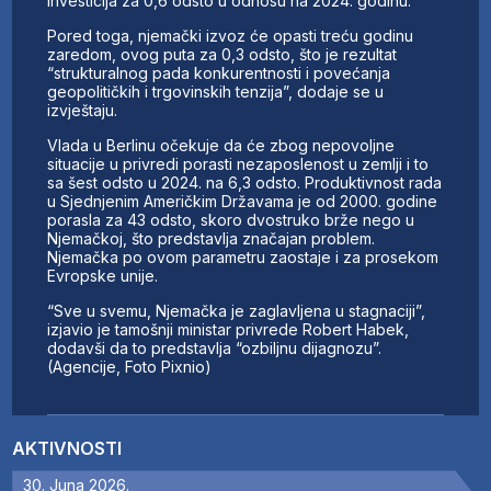
investicija za 0,6 odsto u odnosu na 2024. godinu.
Pored toga, njemački izvoz će opasti treću godinu
zaredom, ovog puta za 0,3 odsto, što je rezultat
“strukturalnog pada konkurentnosti i povećanja
geopolitičkih i trgovinskih tenzija”, dodaje se u
izvještaju.
Vlada u Berlinu očekuje da će zbog nepovoljne
situacije u privredi porasti nezaposlenost u zemlji i to
sa šest odsto u 2024. na 6,3 odsto. Produktivnost rada
u Sjednjenim Američkim Državama je od 2000. godine
porasla za 43 odsto, skoro dvostruko brže nego u
Njemačkoj, što predstavlja značajan problem.
Njemačka po ovom parametru zaostaje i za prosekom
Evropske unije.
“Sve u svemu, Njemačka je zaglavljena u stagnaciji”,
izjavio je tamošnji ministar privrede Robert Habek,
dodavši da to predstavlja “ozbiljnu dijagnozu”.
(Agencije, Foto Pixnio)
AKTIVNOSTI
30. Juna 2026.