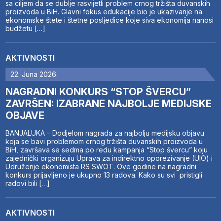
sa ciljem da se dublje rasvijetli problem crnog tržišta duvanskih
proizvoda u BiH. Glavni fokus edukacije bio je ukazivanje na
ekonomske štete i štetne posljedice koje siva ekonomija nanosi
budžetu […]
AKTIVNOSTI
22. Juna 2026.
NAGRADNI KONKURS “STOP ŠVERCU”
ZAVRŠEN: IZABRANE NAJBOLJE MEDIJSKE
OBJAVE
BANJALUKA – Dodjelom nagrada za najbolju medijsku objavu
koja se bavi problemom crnog tržišta duvanskih proizvoda u
BiH, završava se sedma po redu kampanja “Stop švercu” koju
zajednički organizuju Uprava za indirektno oporezivanje (UIO) i
Udruženje ekonomista RS SWOT. Ove godine na nagradni
konkurs prijavljeno je ukupno 13 radova. Kako su svi pristigli
radovi bili […]
AKTIVNOSTI