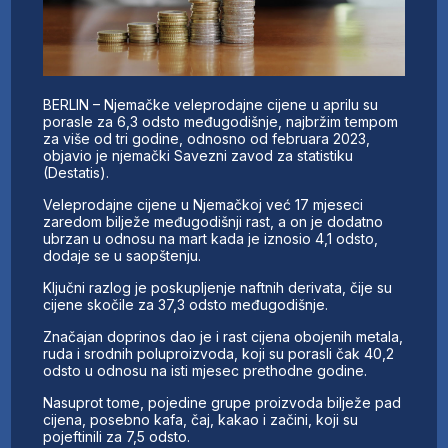
BERLIN – Njemačke veleprodajne cijene u aprilu su
porasle za 6,3 odsto međugodišnje, najbržim tempom
za više od tri godine, odnosno od februara 2023,
objavio je njemački Savezni zavod za statistiku
(Destatis).
Veleprodajne cijene u Njemačkoj već 17 mjeseci
zaredom bilježe međugodišnji rast, a on je dodatno
ubrzan u odnosu na mart kada je iznosio 4,1 odsto,
dodaje se u saopštenju.
Ključni razlog je poskupljenje naftnih derivata, čije su
cijene skočile za 37,3 odsto međugodišnje.
Značajan doprinos dao je i rast cijena obojenih metala,
ruda i srodnih poluproizvoda, koji su porasli čak 40,2
odsto u odnosu na isti mjesec prethodne godine.
Nasuprot tome, pojedine grupe proizvoda bilježe pad
cijena, posebno kafa, čaj, kakao i začini, koji su
pojeftinili za 7,5 odsto.