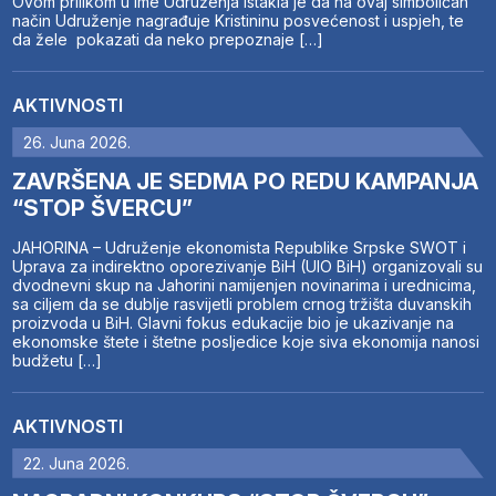
Ovom prilikom u ime Udruženja istakla je da na ovaj simboličan
način Udruženje nagrađuje Kristininu posvećenost i uspjeh, te
da žele pokazati da neko prepoznaje […]
AKTIVNOSTI
26. Juna 2026.
ZAVRŠENA JE SEDMA PO REDU KAMPANJA
“STOP ŠVERCU”
JAHORINA – Udruženje ekonomista Republike Srpske SWOT i
Uprava za indirektno oporezivanje BiH (UIO BiH) organizovali su
dvodnevni skup na Jahorini namijenjen novinarima i urednicima,
sa ciljem da se dublje rasvijetli problem crnog tržišta duvanskih
proizvoda u BiH. Glavni fokus edukacije bio je ukazivanje na
ekonomske štete i štetne posljedice koje siva ekonomija nanosi
budžetu […]
AKTIVNOSTI
22. Juna 2026.