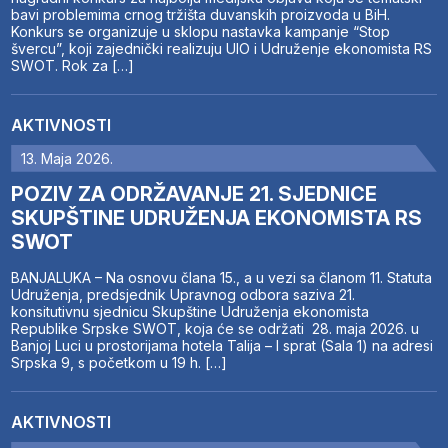
bavi problemima crnog tržišta duvanskih proizvoda u BiH.
Konkurs se organizuje u sklopu nastavka kampanje “Stop
švercu”, koji zajednički realizuju UIO i Udruženje ekonomista RS
SWOT. Rok za […]
AKTIVNOSTI
13. Maja 2026.
POZIV ZA ODRŽAVANJE 21. SJEDNICE
SKUPŠTINE UDRUŽENJA EKONOMISTA RS
SWOT
BANJALUKA – Na osnovu člana 15., a u vezi sa članom 11. Statuta
Udruženja, predsjednik Upravnog odbora saziva 21.
konsitutivnu sjednicu Skupštine Udruženja ekonomista
Republike Srpske SWOT, koja će se održati 28. maja 2026. u
Banjoj Luci u prostorijama hotela Talija – I sprat (Sala 1) na adresi
Srpska 9, s početkom u 19 h. […]
AKTIVNOSTI