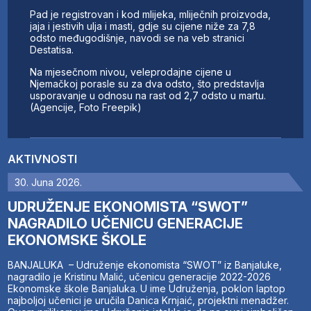
Pad je registrovan i kod mlijeka, mliječnih proizvoda,
jaja i jestivih ulja i masti, gdje su cijene niže za 7,8
odsto međugodišnje, navodi se na veb stranici
Destatisa.
Na mjesečnom nivou, veleprodajne cijene u
Njemačkoj porasle su za dva odsto, što predstavlja
usporavanje u odnosu na rast od 2,7 odsto u martu.
(Agencije, Foto Freepik)
AKTIVNOSTI
30. Juna 2026.
UDRUŽENJE EKONOMISTA “SWOT”
NAGRADILO UČENICU GENERACIJE
EKONOMSKE ŠKOLE
BANJALUKA – Udruženje ekonomista “SWOT” iz Banjaluke,
nagradilo je Kristinu Malić, učenicu generacije 2022-2026
Ekonomske škole Banjaluka. U ime Udruženja, poklon laptop
najboljoj učenici je uručila Danica Krnjaić, projektni menadžer.