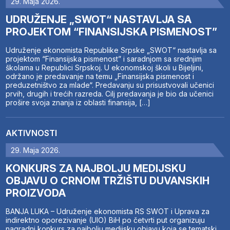
29. Maja 2026.
UDRUŽENJE „SWOT“ NASTAVLJA SA
PROJEKTOM “FINANSIJSKA PISMENOST”
Udruženje ekonomista Republike Srpske „SWOT“ nastavlja sa
projektom “Finansijska pismenost” i saradnjom sa srednjim
školama u Republici Srpskoj. U ekonomskoj školi u Bijeljini,
održano je predavanje na temu „Finansijska pismenost i
preduzetništvo za mlade“. Predavanju su prisustvovali učenici
prvih, drugih i trećih razreda. Cilj predavanja je bio da učenici
prošire svoja znanja iz oblasti finansija, […]
AKTIVNOSTI
29. Maja 2026.
KONKURS ZA NAJBOLJU MEDIJSKU
OBJAVU O CRNOM TRŽIŠTU DUVANSKIH
PROIZVODA
BANJA LUKA – Udruženje ekonomista RS SWOT i Uprava za
indirektno oporezivanje (UIO) BiH po četvrti put organizuju
nagradni konkurs za najbolju medijsku objavu koja se tematski