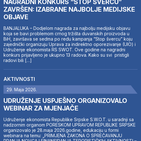
NAGRADNI KONKURS “STOP ŠVERCU”
ZAVRŠEN: IZABRANE NAJBOLJE MEDIJSKE
OBJAVE
BANJALUKA – Dodjelom nagrada za najbolju medijsku objavu
koja se bavi problemom crnog tržišta duvanskih proizvoda u
BiH, završava se sedma po redu kampanja “Stop švercu” koju
zajednički organizuju Uprava za indirektno oporezivanje (UIO) i
Udruženje ekonomista RS SWOT. Ove godine na nagradni
konkurs prijavljeno je ukupno 13 radova. Kako su svi pristigli
radovi bili […]
AKTIVNOSTI
29. Maja 2026.
UDRUŽENJE USPJEŠNO ORGANIZOVALO
WEBINAR ZA MJENJAČE
Udruženje ekonomista Republike Srpske S.W.O.T. u saradnji sa
nadzornim organom PORESKOM UPRAVOM REPUBLIKE SRPSKE
organizovalo je 28.maja 2026.godine, edukaciju u formi
webinara na temu: „PRIMJENA ZAKONA O SPREČAVANJU
PRANJA NOVCA I FINANSIRANJA TERORISTIČKIH AKTIVNOSTI –