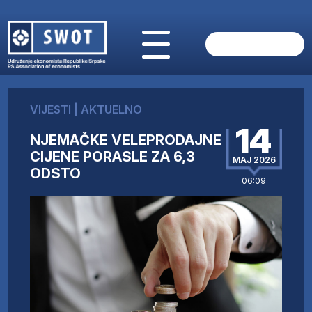
POČETNA
O NAMA
VIJESTI
|
AKTUELNO
VIJESTI
14
AKTUELNO
NJEMAČKE VELEPRODAJNE
ANALIZE
CIJENE PORASLE ZA 6,3
MAJ 2026
ODSTO
KOMPANIJE
06:09
FINANSIJE
IZ STRANIH MEDIJA
AKTIVNOSTI
SWOT INTERVJU
UČLANI SE
KONTAKT