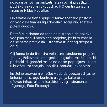
novca u osnovnim budžetima za socijalnu zaštitu i
podršku, rekao je rukovodilac IFO centra za javne
finansije Niklas Potrafke.
On smatra da treba spriječiti takav scenario pošto bi
on vodio ka finansiranju dodatnih socijalnih izdataka
putem dugova.
Potrafke je dodao da fond ne bi trebalo da pokriva
već planirane ili postojeće projekte, jer bi to značilo
da se samo premještaju sredstva iz jednog džepa u
drugi.
Cilj fonda je da finansira velike infrastrukturne projekte
(putevi, željeznice, energetika, digitalna mreža) koji bi
podstakli dugoročni rast, a ne da se popunjavaju rupe
u budžetu za socijalnu politiku, poručuju ekonomisti.
Institut je pozvao njemačku vladu da obezbijedi jasne
kriterijume i strogu kontrolu ulaganja kako bi se
očuvao infrastrukturni karakter ovog instrumenta.
(Agencije, Foto Pixabay)