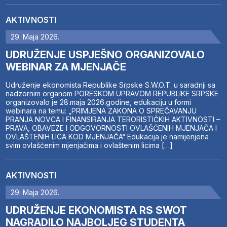
AKTIVNOSTI
29. Maja 2026.
UDRUŽENJE USPJEŠNO ORGANIZOVALO
WEBINAR ZA MJENJAČE
Udruženje ekonomista Republike Srpske S.W.O.T. u saradnji sa
nadzornim organom PORESKOM UPRAVOM REPUBLIKE SRPSKE
organizovalo je 28.maja 2026.godine, edukaciju u formi
webinara na temu: „PRIMJENA ZAKONA O SPREČAVANJU
PRANJA NOVCA I FINANSIRANJA TERORISTIČKIH AKTIVNOSTI –
PRAVA, OBAVEZE I ODGOVORNOSTI OVLAŠĆENIH MJENJAČA I
OVLAŠTENIH LICA KOD MJENJAČA“ Edukacija je namijenjena
svim ovlašćenim mjenjačima i ovlaštenim licima […]
AKTIVNOSTI
29. Maja 2026.
UDRUŽENJE EKONOMISTA RS SWOT
NAGRADILO NAJBOLJEG STUDENTA