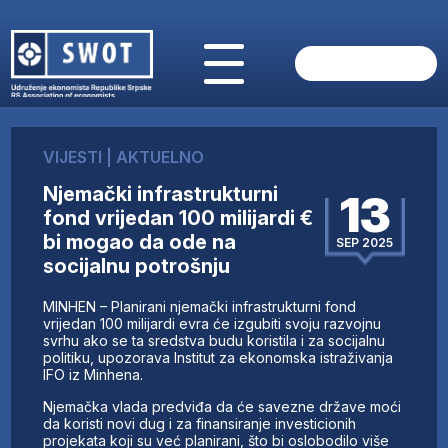
POČETNA
O NAMA
VIJESTI
|
AKTUELNO
VIJESTI
Njemački infrastrukturni
AKTUELNO
13
fond vrijedan 100 milijardi €
ANALIZE
bi mogao da ode na
SEP 2025
KOMPANIJE
socijalnu potrošnju
FINANSIJE
IZ STRANIH MEDIJA
MINHEN – Planirani njemački infrastrukturni fond
vrijedan 100 milijardi evra će izgubiti svoju razvojnu
AKTIVNOSTI
svrhu ako se ta sredstva budu koristila i za socijalnu
SWOT INTERVJU
politiku, upozorava Institut za ekonomska istraživanja
IFO iz Minhena.
UČLANI SE
KONTAKT
Njemačka vlada predviđa da će savezne države moći
da koristi novi dug i za finansiranje investicionih
projekata koji su već planirani, što bi oslobodilo više