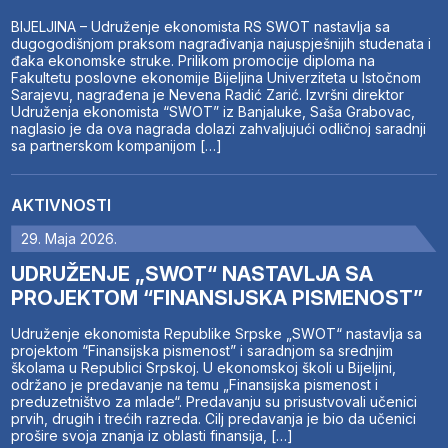
BIJELJINA – Udruženje ekonomista RS SWOT nastavlja sa
dugogodišnjom praksom nagrađivanja najuspješnijih studenata i
đaka ekonomske struke. Prilikom promocije diploma na
Fakultetu poslovne ekonomije Bijeljina Univerziteta u Istočnom
Sarajevu, nagrađena je Nevena Radić Zarić. Izvršni direktor
Udruženja ekonomista “SWOT” iz Banjaluke, Saša Grabovac,
naglasio je da ova nagrada dolazi zahvaljujući odličnoj saradnji
sa partnerskom kompanijom […]
AKTIVNOSTI
29. Maja 2026.
UDRUŽENJE „SWOT“ NASTAVLJA SA
PROJEKTOM “FINANSIJSKA PISMENOST”
Udruženje ekonomista Republike Srpske „SWOT“ nastavlja sa
projektom “Finansijska pismenost” i saradnjom sa srednjim
školama u Republici Srpskoj. U ekonomskoj školi u Bijeljini,
održano je predavanje na temu „Finansijska pismenost i
preduzetništvo za mlade“. Predavanju su prisustvovali učenici
prvih, drugih i trećih razreda. Cilj predavanja je bio da učenici
prošire svoja znanja iz oblasti finansija, […]