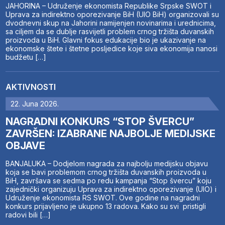
JAHORINA – Udruženje ekonomista Republike Srpske SWOT i
Uprava za indirektno oporezivanje BiH (UIO BiH) organizovali su
dvodnevni skup na Jahorini namijenjen novinarima i urednicima,
sa ciljem da se dublje rasvijetli problem crnog tržišta duvanskih
proizvoda u BiH. Glavni fokus edukacije bio je ukazivanje na
ekonomske štete i štetne posljedice koje siva ekonomija nanosi
budžetu […]
AKTIVNOSTI
22. Juna 2026.
NAGRADNI KONKURS “STOP ŠVERCU”
ZAVRŠEN: IZABRANE NAJBOLJE MEDIJSKE
OBJAVE
BANJALUKA – Dodjelom nagrada za najbolju medijsku objavu
koja se bavi problemom crnog tržišta duvanskih proizvoda u
BiH, završava se sedma po redu kampanja “Stop švercu” koju
zajednički organizuju Uprava za indirektno oporezivanje (UIO) i
Udruženje ekonomista RS SWOT. Ove godine na nagradni
konkurs prijavljeno je ukupno 13 radova. Kako su svi pristigli
radovi bili […]