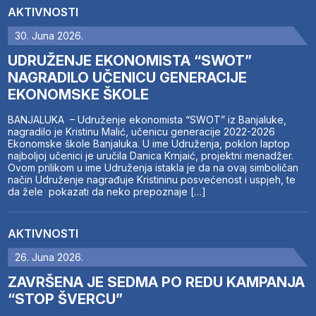
AKTIVNOSTI
30. Juna 2026.
UDRUŽENJE EKONOMISTA “SWOT”
NAGRADILO UČENICU GENERACIJE
EKONOMSKE ŠKOLE
BANJALUKA – Udruženje ekonomista “SWOT” iz Banjaluke,
nagradilo je Kristinu Malić, učenicu generacije 2022-2026
Ekonomske škole Banjaluka. U ime Udruženja, poklon laptop
najboljoj učenici je uručila Danica Krnjaić, projektni menadžer.
Ovom prilikom u ime Udruženja istakla je da na ovaj simboličan
način Udruženje nagrađuje Kristininu posvećenost i uspjeh, te
da žele pokazati da neko prepoznaje […]
AKTIVNOSTI
26. Juna 2026.
ZAVRŠENA JE SEDMA PO REDU KAMPANJA
“STOP ŠVERCU”