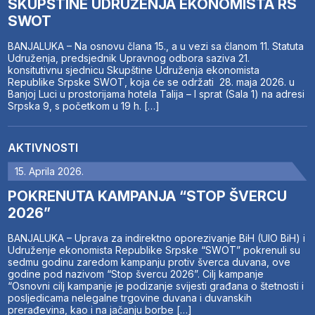
SKUPŠTINE UDRUŽENJA EKONOMISTA RS
SWOT
BANJALUKA – Na osnovu člana 15., a u vezi sa članom 11. Statuta
Udruženja, predsjednik Upravnog odbora saziva 21.
konsitutivnu sjednicu Skupštine Udruženja ekonomista
Republike Srpske SWOT, koja će se održati 28. maja 2026. u
Banjoj Luci u prostorijama hotela Talija – I sprat (Sala 1) na adresi
Srpska 9, s početkom u 19 h. […]
AKTIVNOSTI
15. Aprila 2026.
POKRENUTA KAMPANJA “STOP ŠVERCU
2026”
BANJALUKA – Uprava za indirektno oporezivanje BiH (UIO BiH) i
Udruženje ekonomista Republike Srpske “SWOT” pokrenuli su
sedmu godinu zaredom kampanju protiv šverca duvana, ove
godine pod nazivom “Stop švercu 2026”. Cilj kampanje
“Osnovni cilj kampanje je podizanje svijesti građana o štetnosti i
posljedicama nelegalne trgovine duvana i duvanskih
prerađevina, kao i na jačanju borbe […]