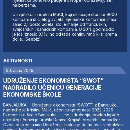
Njemačka ponovno pacijent Evrope) odražavaju se i
na berzama.
U svjetskom indeksu MSCI, koji uključuje dionice 9000
kompanija iz cijelog svijeta, njemačke kompanije imaju
samo 2,1 posto udjela, što je manje od francuskih,
švajcarskih i kanadskih kompanija. U 2011. godini udio
je još iznosio 3,1%, no od tada kontinuirano klizi prema
dolje. (Seebiz)
AKTIVNOSTI
30. Juna 2026.
UDRUŽENJE EKONOMISTA “SWOT”
NAGRADILO UČENICU GENERACIJE
EKONOMSKE ŠKOLE
BANJALUKA – Udruženje ekonomista “SWOT” iz Banjaluke,
nagradilo je Kristinu Malić, učenicu generacije 2022-2026
Ekonomske škole Banjaluka. U ime Udruženja, poklon laptop
najboljoj učenici je uručila Danica Krnjaić, projektni menadžer.
Ovom prilikom u ime Udruženja istakla je da na ovaj simboličan
način Udruženje nagrađuje Kristininu posvećenost i uspjeh, te