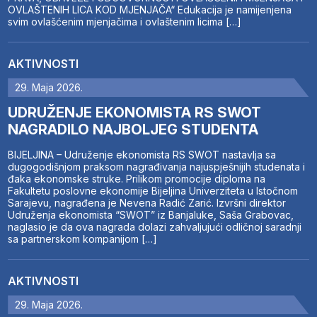
OVLAŠTENIH LICA KOD MJENJAČA“ Edukacija je namijenjena
svim ovlašćenim mjenjačima i ovlaštenim licima […]
AKTIVNOSTI
29. Maja 2026.
UDRUŽENJE EKONOMISTA RS SWOT
NAGRADILO NAJBOLJEG STUDENTA
BIJELJINA – Udruženje ekonomista RS SWOT nastavlja sa
dugogodišnjom praksom nagrađivanja najuspješnijih studenata i
đaka ekonomske struke. Prilikom promocije diploma na
Fakultetu poslovne ekonomije Bijeljina Univerziteta u Istočnom
Sarajevu, nagrađena je Nevena Radić Zarić. Izvršni direktor
Udruženja ekonomista “SWOT” iz Banjaluke, Saša Grabovac,
naglasio je da ova nagrada dolazi zahvaljujući odličnoj saradnji
sa partnerskom kompanijom […]
AKTIVNOSTI
29. Maja 2026.