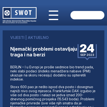
POČETNA
O NAMA
VIJESTI
|
AKTUELNO
VIJESTI
24
AKTUELNO
Njemački problemi ostavljaju
ANALIZE
traga i na berzi
SEP 2023
KOMPANIJE
FINANSIJE
BERLIN – I u Evropi je prošle sedmice bio trend pada,
IZ STRANIH MEDIJA
neki slabi podaci (indeks menadžera nabave (PMI)
ukazuje na skoru recesiju) dodatno su opteretili
AKTIVNOSTI
indekse.
SWOT INTERVJU
Stoxx 600 pao je nešto ispod dva posto i dosegnuo
UČLANI SE
najniži nivo ovog mjeseca. Frankfurtski DAX izgubio je
više od dva posto i nalazi se jedva iznad 200-
KONTAKT
dnevnog pomičnog prosjeka (15.543 boda). Problemi
njemačke privrede (sve više njih smatra da je