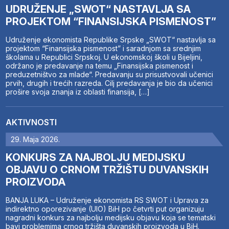
UDRUŽENJE „SWOT“ NASTAVLJA SA
PROJEKTOM “FINANSIJSKA PISMENOST”
Udruženje ekonomista Republike Srpske „SWOT“ nastavlja sa
projektom “Finansijska pismenost” i saradnjom sa srednjim
školama u Republici Srpskoj. U ekonomskoj školi u Bijeljini,
održano je predavanje na temu „Finansijska pismenost i
preduzetništvo za mlade“. Predavanju su prisustvovali učenici
prvih, drugih i trećih razreda. Cilj predavanja je bio da učenici
prošire svoja znanja iz oblasti finansija, […]
AKTIVNOSTI
29. Maja 2026.
KONKURS ZA NAJBOLJU MEDIJSKU
OBJAVU O CRNOM TRŽIŠTU DUVANSKIH
PROIZVODA
BANJA LUKA – Udruženje ekonomista RS SWOT i Uprava za
indirektno oporezivanje (UIO) BiH po četvrti put organizuju
nagradni konkurs za najbolju medijsku objavu koja se tematski
bavi problemima crnog tržišta duvanskih proizvoda u BiH.