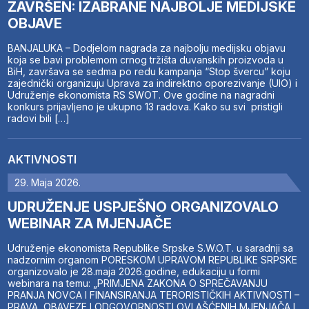
ZAVRŠEN: IZABRANE NAJBOLJE MEDIJSKE
OBJAVE
BANJALUKA – Dodjelom nagrada za najbolju medijsku objavu
koja se bavi problemom crnog tržišta duvanskih proizvoda u
BiH, završava se sedma po redu kampanja “Stop švercu” koju
zajednički organizuju Uprava za indirektno oporezivanje (UIO) i
Udruženje ekonomista RS SWOT. Ove godine na nagradni
konkurs prijavljeno je ukupno 13 radova. Kako su svi pristigli
radovi bili […]
AKTIVNOSTI
29. Maja 2026.
UDRUŽENJE USPJEŠNO ORGANIZOVALO
WEBINAR ZA MJENJAČE
Udruženje ekonomista Republike Srpske S.W.O.T. u saradnji sa
nadzornim organom PORESKOM UPRAVOM REPUBLIKE SRPSKE
organizovalo je 28.maja 2026.godine, edukaciju u formi
webinara na temu: „PRIMJENA ZAKONA O SPREČAVANJU
PRANJA NOVCA I FINANSIRANJA TERORISTIČKIH AKTIVNOSTI –
PRAVA, OBAVEZE I ODGOVORNOSTI OVLAŠĆENIH MJENJAČA I