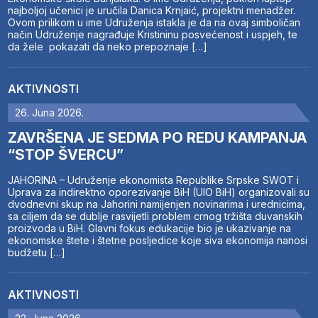
najboljoj učenici je uručila Danica Krnjaić, projektni menadžer.
Ovom prilikom u ime Udruženja istakla je da na ovaj simboličan
način Udruženje nagrađuje Kristininu posvećenost i uspjeh, te
da žele pokazati da neko prepoznaje […]
AKTIVNOSTI
26. Juna 2026.
ZAVRŠENA JE SEDMA PO REDU KAMPANJA
“STOP ŠVERCU”
JAHORINA – Udruženje ekonomista Republike Srpske SWOT i
Uprava za indirektno oporezivanje BiH (UIO BiH) organizovali su
dvodnevni skup na Jahorini namijenjen novinarima i urednicima,
sa ciljem da se dublje rasvijetli problem crnog tržišta duvanskih
proizvoda u BiH. Glavni fokus edukacije bio je ukazivanje na
ekonomske štete i štetne posljedice koje siva ekonomija nanosi
budžetu […]
AKTIVNOSTI