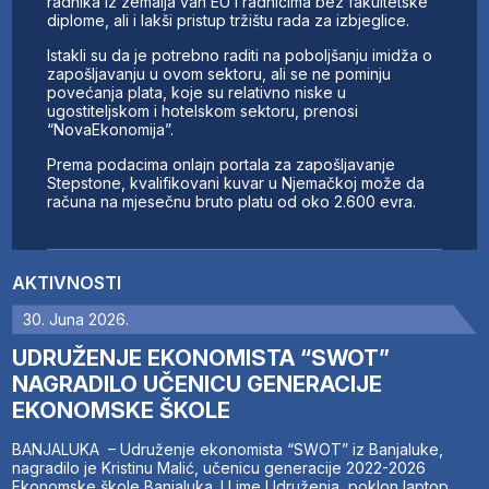
radnika iz zemalja van EU i radnicima bez fakultetske
diplome, ali i lakši pristup tržištu rada za izbjeglice.
Istakli su da je potrebno raditi na poboljšanju imidža o
zapošljavanju u ovom sektoru, ali se ne pominju
povećanja plata, koje su relativno niske u
ugostiteljskom i hotelskom sektoru, prenosi
“NovaEkonomija”.
Prema podacima onlajn portala za zapošljavanje
Stepstone, kvalifikovani kuvar u Njemačkoj može da
računa na mjesečnu bruto platu od oko 2.600 evra.
AKTIVNOSTI
30. Juna 2026.
UDRUŽENJE EKONOMISTA “SWOT”
NAGRADILO UČENICU GENERACIJE
EKONOMSKE ŠKOLE
BANJALUKA – Udruženje ekonomista “SWOT” iz Banjaluke,
nagradilo je Kristinu Malić, učenicu generacije 2022-2026
Ekonomske škole Banjaluka. U ime Udruženja, poklon laptop