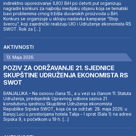
indirektno oporezivanje (UIO) BiH po četvrti put organizuju
nagradni konkurs za najbolju medijsku objavu koja se tematski
bavi problemima crnog tržišta duvanskih proizvoda u BiH.
Konkurs se organizuje u sklopu nastavka kampanje “Stop
švercu”, koji zajednički realizuju UIO i Udruženje ekonomista RS
SWOT. Rok za […]
AKTIVNOSTI
13. Maja 2026.
POZIV ZA ODRŽAVANJE 21. SJEDNICE
SKUPŠTINE UDRUŽENJA EKONOMISTA RS
SWOT
BANJALUKA – Na osnovu člana 15., a u vezi sa članom 11. Statuta
Udruženja, predsjednik Upravnog odbora saziva 21.
konsitutivnu sjednicu Skupštine Udruženja ekonomista
Republike Srpske SWOT, koja će se održati 28. maja 2026. u
Banjoj Luci u prostorijama hotela Talija – I sprat (Sala 1) na adresi
Srpska 9, s početkom u 19 h. […]