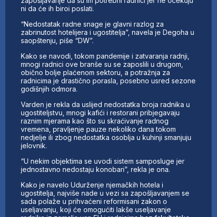
zapošljavanje da su im potrebni radnici jer ne očekuju
ni da će ih biroi poslati.
“Nedostatak radne snage je glavni razlog za
zabrinutost hotelijera i ugostitelja”, navela je Degoha u
saopštenju, piše “DW”.
Kako se navodi, tokom pandemije i zatvaranja radnji,
mnogi radnici ove branše su se zaposlili u drugom,
obično bolje plaćenom sektoru, a potražnja za
radnicima je drastično porasla, posebno usred sezone
godišnjih odmora.
Varden je rekla da uslijed nedostatka broja radnika u
ugostiteljstvu, mnogi kafići i restorani pribjegavaju
raznim mjerama kao što su skraćivanje radnog
vremena, pravljenje pauze nekoliko dana tokom
nedjelje ili zbog nedostatka osoblja u kuhinji smanjuju
jelovnik.
“U nekim objektima se uvodi sistem samposluge jer
jednostavno nedostaju konobari”, rekla je ona.
Kako je navelo Udurženje njemačkih hotela i
ugostitelja, najviše nade u vezi sa zapošljavanjem se
sada polaže u prihvaćeni reformisani zakon o
useljavanju, koji će omogućiti lakše useljavanje