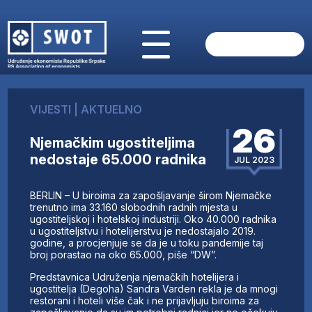
POČETNA
O NAMA
VIJESTI
|
AKTUELNO
VIJESTI
26
AKTUELNO
Njemačkim ugostiteljima
ANALIZE
nedostaje 65.000 radnika
JUL 2023
KOMPANIJE
FINANSIJE
BERLIN – U biroima za zapošljavanje širom Njemačke
IZ STRANIH MEDIJA
trenutno ima 33.160 slobodnih radnih mjesta u
ugostiteljskoj i hotelskoj industriji. Oko 40.000 radnika
AKTIVNOSTI
u ugostiteljstvu i hotelijerstvu je nedostajalo 2019.
godine, a procjenjuje se da je u toku pandemije taj
SWOT INTERVJU
broj porastao na oko 65.000, piše “DW”.
UČLANI SE
Predstavnica Udruženja njemačkih hotelijera i
KONTAKT
ugostitelja (Degoha) Sandra Varden rekla je da mnogi
restorani i hoteli više čak i ne prijavljuju biroima za