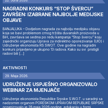
22. Juna 2026.
NAGRADNI KONKURS “STOP ŠVERCU”
ZAVRŠEN: IZABRANE NAJBOLJE MEDIJSKE
OBJAVE
BANJALUKA – Dodjelom nagrada za najbolju medijsku objavu
koja se bavi problemom crnog tržišta duvanskih proizvoda u
BiH, završava se sedma po redu kampanja “Stop švercu” koju
zajednički organizuju Uprava za indirektno oporezivanje (UIO) i
Udruženje ekonomista RS SWOT. Ove godine na nagradni
konkurs prijavljeno je ukupno 13 radova. Kako su svi pristigli
radovi bili […]
AKTIVNOSTI
29. Maja 2026.
UDRUŽENJE USPJEŠNO ORGANIZOVALO
WEBINAR ZA MJENJAČE
Udruženje ekonomista Republike Srpske S.W.O.T. u saradnji sa
nadzornim organom PORESKOM UPRAVOM REPUBLIKE SRPSKE
organizovalo je 28.maja 2026.godine, edukaciju u formi