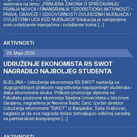
webinara na temu: „PRIMJENA ZAKONA O SPREČAVANJU
PRANJA NOVCA I FINANSIRANJA TERORISTIČKIH AKTIVNOSTI –
PRAVA, OBAVEZE I ODGOVORNOSTI OVLAŠĆENIH MJENJAČA I
OVLAŠTENIH LICA KOD MJENJAČA“ Edukacija je namijenjena
svim ovlašćenim mjenjačima i ovlaštenim licima […]
AKTIVNOSTI
29. Maja 2026.
UDRUŽENJE EKONOMISTA RS SWOT
NAGRADILO NAJBOLJEG STUDENTA
BIJELJINA – Udruženje ekonomista RS SWOT nastavlja sa
dugogodišnjom praksom nagrađivanja najuspješnijih studenata i
đaka ekonomske struke. Prilikom promocije diploma na
Fakultetu poslovne ekonomije Bijeljina Univerziteta u Istočnom
Sarajevu, nagrađena je Nevena Radić Zarić. Izvršni direktor
Udruženja ekonomista “SWOT” iz Banjaluke, Saša Grabovac,
naglasio je da ova nagrada dolazi zahvaljujući odličnoj saradnji
sa partnerskom kompanijom […]
AKTIVNOSTI