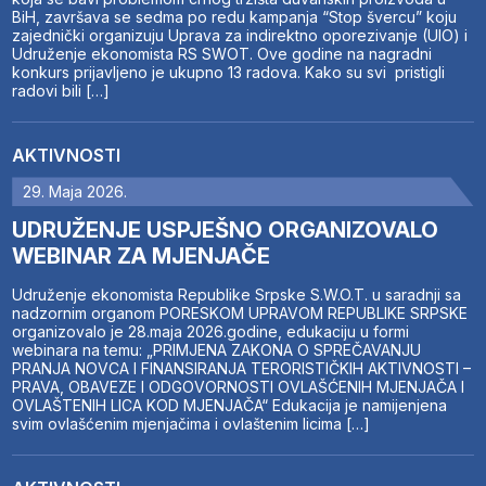
BiH, završava se sedma po redu kampanja “Stop švercu” koju
zajednički organizuju Uprava za indirektno oporezivanje (UIO) i
Udruženje ekonomista RS SWOT. Ove godine na nagradni
konkurs prijavljeno je ukupno 13 radova. Kako su svi pristigli
radovi bili […]
AKTIVNOSTI
29. Maja 2026.
UDRUŽENJE USPJEŠNO ORGANIZOVALO
WEBINAR ZA MJENJAČE
Udruženje ekonomista Republike Srpske S.W.O.T. u saradnji sa
nadzornim organom PORESKOM UPRAVOM REPUBLIKE SRPSKE
organizovalo je 28.maja 2026.godine, edukaciju u formi
webinara na temu: „PRIMJENA ZAKONA O SPREČAVANJU
PRANJA NOVCA I FINANSIRANJA TERORISTIČKIH AKTIVNOSTI –
PRAVA, OBAVEZE I ODGOVORNOSTI OVLAŠĆENIH MJENJAČA I
OVLAŠTENIH LICA KOD MJENJAČA“ Edukacija je namijenjena
svim ovlašćenim mjenjačima i ovlaštenim licima […]