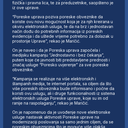
fizička i pravna lica, te za preduzetnike, saopšteno je
iz ove uprave.
“Poreske uprava poziva poreske obveznike da
koriste ovu novu mogućnost koja je za njih kreirana u
okviru elektronskih usluga, te da na brz i jednostavan
način dođu do potrebnih informacija iz poreskih
evidencija i da uštede vrijeme potrebno za dolazak u
prostorije Uprave”, rekao je Maričić.
On je naveo i da je Poreska uprava započela i
medijsku kampanju “Jednostavno i bez čekanja”,
putem koje će javnosti biti predstavljene prednosti i
značaj usluge “Poresko uvjerenje” za sve poreske
obveznike.
“Kampanja se realizuje na više elektronskih i
štampanih medija, te internet portala, sa ciljem da što
više poreskih obveznika bude informisano i počne da
koristi ovu uslugu, ali i druge funkcionalnosti iz sistema
elektronskih usluga Poreske uprave, koje su im od
ranije na raspolaganju”, rekao je Maričić.
On je napomenuo da je uvođenje nove elektronske
usluge nastavak aktivnosti Poreske uprave na
modernizaciji poslovanja sa samo jednim ciljem, da se
poreskim obveznicima što je moguće više olakša,