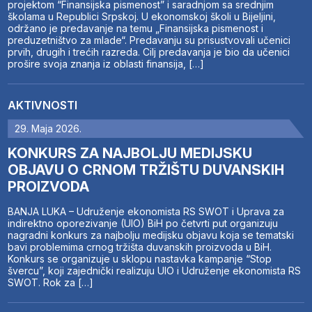
projektom “Finansijska pismenost” i saradnjom sa srednjim
školama u Republici Srpskoj. U ekonomskoj školi u Bijeljini,
održano je predavanje na temu „Finansijska pismenost i
preduzetništvo za mlade“. Predavanju su prisustvovali učenici
prvih, drugih i trećih razreda. Cilj predavanja je bio da učenici
prošire svoja znanja iz oblasti finansija, […]
AKTIVNOSTI
29. Maja 2026.
KONKURS ZA NAJBOLJU MEDIJSKU
OBJAVU O CRNOM TRŽIŠTU DUVANSKIH
PROIZVODA
BANJA LUKA – Udruženje ekonomista RS SWOT i Uprava za
indirektno oporezivanje (UIO) BiH po četvrti put organizuju
nagradni konkurs za najbolju medijsku objavu koja se tematski
bavi problemima crnog tržišta duvanskih proizvoda u BiH.
Konkurs se organizuje u sklopu nastavka kampanje “Stop
švercu”, koji zajednički realizuju UIO i Udruženje ekonomista RS
SWOT. Rok za […]