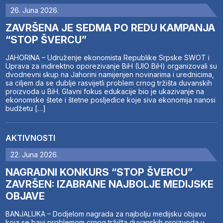
26. Juna 2026.
ZAVRŠENA JE SEDMA PO REDU KAMPANJA
“STOP ŠVERCU”
JAHORINA – Udruženje ekonomista Republike Srpske SWOT i
Uprava za indirektno oporezivanje BiH (UIO BiH) organizovali su
dvodnevni skup na Jahorini namijenjen novinarima i urednicima,
sa ciljem da se dublje rasvijetli problem crnog tržišta duvanskih
proizvoda u BiH. Glavni fokus edukacije bio je ukazivanje na
ekonomske štete i štetne posljedice koje siva ekonomija nanosi
budžetu […]
AKTIVNOSTI
22. Juna 2026.
NAGRADNI KONKURS “STOP ŠVERCU”
ZAVRŠEN: IZABRANE NAJBOLJE MEDIJSKE
OBJAVE
BANJALUKA – Dodjelom nagrada za najbolju medijsku objavu
koja se bavi problemom crnog tržišta duvanskih proizvoda u