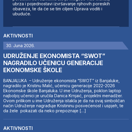
ubrza i pojednostavi izvršavanje njihovih poreskih
obaveza, te da će se tim ciljem Uprava voditi i
ubuduće.
AKTIVNOSTI
30. Juna 2026.
UDRUŽENJE EKONOMISTA “SWOT”
NAGRADILO UČENICU GENERACIJE
EKONOMSKE ŠKOLE
BANJALUKA – Udruženje ekonomista “SWOT” iz Banjaluke,
nagradilo je Kristinu Malić, učenicu generacije 2022-2026
Ekonomske škole Banjaluka. U ime Udruženja, poklon laptop
najboljoj učenici je uručila Danica Krnjaić, projektni menadžer.
Ovom prilikom u ime Udruženja istakla je da na ovaj simboličan
način Udruženje nagrađuje Kristininu posvećenost i uspjeh, te
da žele pokazati da neko prepoznaje […]
AKTIVNOSTI