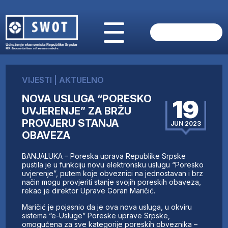
POČETNA
O NAMA
VIJESTI
|
AKTUELNO
VIJESTI
NOVA USLUGA “PORESKO
AKTUELNO
19
UVJERENJE” ZA BRŽU
ANALIZE
PROVJERU STANJA
JUN 2023
KOMPANIJE
OBAVEZA
FINANSIJE
IZ STRANIH MEDIJA
BANJALUKA – Poreska uprava Republike Srpske
pustila je u funkciju novu elektronsku uslugu “Poresko
AKTIVNOSTI
uvjerenje”, putem koje obveznici na jednostavan i brz
SWOT INTERVJU
način mogu provjeriti stanje svojih poreskih obaveza,
rekao je direktor Uprave Goran Maričić.
UČLANI SE
KONTAKT
Maričić je pojasnio da je ova nova usluga, u okviru
sistema “e-Usluge” Poreske uprave Srpske,
omogućena za sve kategorije poreskih obveznika –