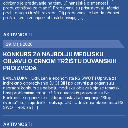
održano je predavanje na temu „Finansijska pismenost i
preduzetništvo za mlade“. Predavanju su prisustvovali učenici
prvih, drugih i trećih razreda. Cilj predavanja je bio da učenici
prošire svoja znanja iz oblasti finansija, […]
AKTIVNOSTI
29. Maja 2026.
KONKURS ZA NAJBOLJU MEDIJSKU
OBJAVU O CRNOM TRŽIŠTU DUVANSKIH
PROIZVODA
BANJA LUKA – Udruženje ekonomista RS SWOT i Uprava za
indirektno oporezivanje (UIO) BiH po četvrti put organizuju
nagradni konkurs za najbolju medijsku objavu koja se tematski
bavi problemima crnog tržišta duvanskih proizvoda u BiH.
Konkurs se organizuje u sklopu nastavka kampanje “Stop
švercu”, koji zajednički realizuju UIO i Udruženje ekonomista RS
SWOT. Rok za […]
AKTIVNOSTI