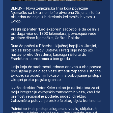
BERLIN – Nova željeznička linija koja povezuje
Njemačku sa Ukrajinom biće otvorena 25. juna, i to će
biti jedna od najdužih direktnih željezničkih veza u
Evropi.
Praški operater “Leo ekspres” saopštio je da će linija
biti duga više od 1.300 kilometara, povezujući veće
gradove širom Njemačke, Češke i Poljske.
Ruta će početi u Pšemislu, ključnoj kapiji ka Ukrajini, i
prolazi kroz Krakov, Ostravu i Prag prije nego što
nastavi preko Drezdena, Lajpciga i Erfurta do
Frankfurta i aerodroma u tom gradu.
Linija koja će saobraćati jednom dnevno u oba pravca
osmišljena je da ojača veze između zapadne i istočne
Evrope, sa posebnim fokusom na poboljšanje pristupa
Ukrajini preko poljske granice.
Izvršni direktor Peter Keler rekao je da linija ima za cilj
bolju integraciju evropskih transportnih veza, kao i da
premosti regionalne podjele, nudeći direktno
željezničko putovanje preko širokog dijela kontinenta.
Putnici će imati pristup uslugama u vozilu, uključujući
internet, utičnice, osvježenje i klima-uređaje, navodi