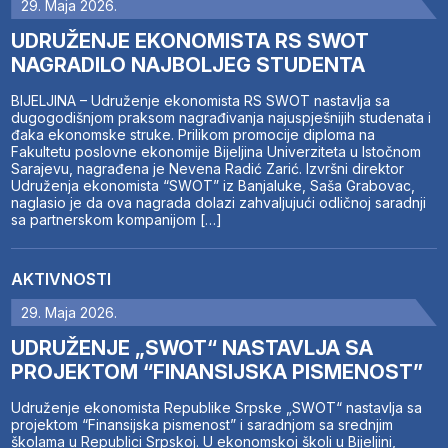
29. Maja 2026.
UDRUŽENJE EKONOMISTA RS SWOT
NAGRADILO NAJBOLJEG STUDENTA
BIJELJINA – Udruženje ekonomista RS SWOT nastavlja sa
dugogodišnjom praksom nagrađivanja najuspješnijih studenata i
đaka ekonomske struke. Prilikom promocije diploma na
Fakultetu poslovne ekonomije Bijeljina Univerziteta u Istočnom
Sarajevu, nagrađena je Nevena Radić Zarić. Izvršni direktor
Udruženja ekonomista “SWOT” iz Banjaluke, Saša Grabovac,
naglasio je da ova nagrada dolazi zahvaljujući odličnoj saradnji
sa partnerskom kompanijom […]
AKTIVNOSTI
29. Maja 2026.
UDRUŽENJE „SWOT“ NASTAVLJA SA
PROJEKTOM “FINANSIJSKA PISMENOST”
Udruženje ekonomista Republike Srpske „SWOT“ nastavlja sa
projektom “Finansijska pismenost” i saradnjom sa srednjim
školama u Republici Srpskoj. U ekonomskoj školi u Bijeljini,