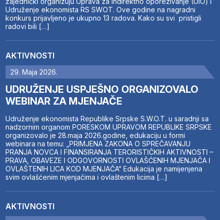
zajednički organizuju Uprava za indirektno oporezivanje (UIO) i
Udruženje ekonomista RS SWOT. Ove godine na nagradni
konkurs prijavljeno je ukupno 13 radova. Kako su svi pristigli
radovi bili […]
AKTIVNOSTI
29. Maja 2026.
UDRUŽENJE USPJEŠNO ORGANIZOVALO
WEBINAR ZA MJENJAČE
Udruženje ekonomista Republike Srpske S.W.O.T. u saradnji sa
nadzornim organom PORESKOM UPRAVOM REPUBLIKE SRPSKE
organizovalo je 28.maja 2026.godine, edukaciju u formi
webinara na temu: „PRIMJENA ZAKONA O SPREČAVANJU
PRANJA NOVCA I FINANSIRANJA TERORISTIČKIH AKTIVNOSTI –
PRAVA, OBAVEZE I ODGOVORNOSTI OVLAŠĆENIH MJENJAČA I
OVLAŠTENIH LICA KOD MJENJAČA“ Edukacija je namijenjena
svim ovlašćenim mjenjačima i ovlaštenim licima […]
AKTIVNOSTI