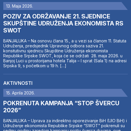
13. Maja 2026.
POZIV ZA ODRŽAVANJE 21. SJEDNICE
SKUPŠTINE UDRUŽENJA EKONOMISTA RS
SWOT
BANJALUKA – Na osnovu člana 15., a u vezi sa članom 11. Statuta
Udruženja, predsjednik Upravnog odbora saziva 21.
konsitutivnu sjednicu Skupštine Udruženja ekonomista
Republike Srpske SWOT, koja će se održati 28. maja 2026. u
Banjoj Luci u prostorijama hotela Talija – I sprat (Sala 1) na adresi
Srpska 9, s početkom u 19 h. […]
AKTIVNOSTI
15. Aprila 2026.
POKRENUTA KAMPANJA “STOP ŠVERCU
2026”
BANJALUKA – Uprava za indirektno oporezivanje BiH (UIO BiH) i
Udruženje ekonomista Republike Srpske “SWOT” pokrenuli su
sedmu godinu zaredom kampanju protiv šverca duvana, ove