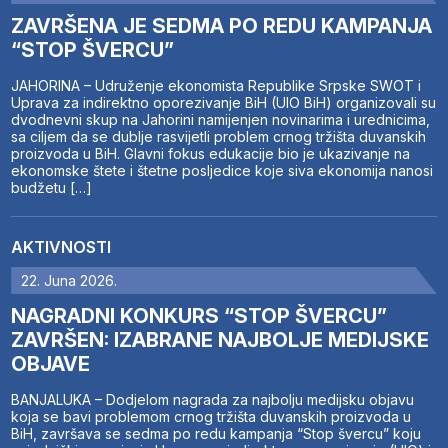
ZAVRŠENA JE SEDMA PO REDU KAMPANJA
“STOP ŠVERCU”
JAHORINA – Udruženje ekonomista Republike Srpske SWOT i
Uprava za indirektno oporezivanje BiH (UIO BiH) organizovali su
dvodnevni skup na Jahorini namijenjen novinarima i urednicima,
sa ciljem da se dublje rasvijetli problem crnog tržišta duvanskih
proizvoda u BiH. Glavni fokus edukacije bio je ukazivanje na
ekonomske štete i štetne posljedice koje siva ekonomija nanosi
budžetu […]
AKTIVNOSTI
22. Juna 2026.
NAGRADNI KONKURS “STOP ŠVERCU”
ZAVRŠEN: IZABRANE NAJBOLJE MEDIJSKE
OBJAVE
BANJALUKA – Dodjelom nagrada za najbolju medijsku objavu
koja se bavi problemom crnog tržišta duvanskih proizvoda u
BiH, završava se sedma po redu kampanja “Stop švercu” koju