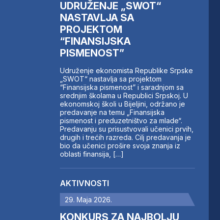
UDRUŽENJE „SWOT“
NASTAVLJA SA
PROJEKTOM
“FINANSIJSKA
PISMENOST”
Udruženje ekonomista Republike Srpske
„SWOT“ nastavlja sa projektom
“Finansijska pismenost” i saradnjom sa
srednjim školama u Republici Srpskoj. U
ekonomskoj školi u Bijeljini, održano je
predavanje na temu „Finansijska
pismenost i preduzetništvo za mlade“.
Predavanju su prisustvovali učenici prvih,
drugih i trećih razreda. Cilj predavanja je
bio da učenici prošire svoja znanja iz
oblasti finansija, […]
AKTIVNOSTI
29. Maja 2026.
KONKURS ZA NAJBOLJU