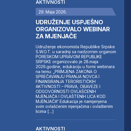
AKTIVNOSTI
29. Maja 2026.
UDRUŽENJE USPJEŠNO
ORGANIZOVALO WEBINAR
ZA MJENJAČE
Udruženje ekonomista Republike Srpske
S.W.O.T. u saradnji sa nadzornim organom
PORESKOM UPRAVOM REPUBLIKE
SRPSKE organizovalo je 28.maja
2026.godine, edukaciju u formi webinara
na temu: „PRIMJENA ZAKONA O
SPREČAVANJU PRANJA NOVCA I
FINANSIRANJA TERORISTIČKIH
AKTIVNOSTI – PRAVA, OBAVEZE I
ODGOVORNOSTI OVLAŠĆENIH
MJENJAČA I OVLAŠTENIH LICA KOD
MJENJAČA“ Edukacija je namijenjena
svim ovlašćenim mjenjačima i ovlaštenim
licima […]
AKTIVNOSTI