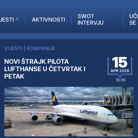
SWOT
UČ
JESTI
AKTIVNOSTI
INTERVJU
SE
AKTUELNO
ANALIZE
VIJESTI
|
KOMPANIJE
KOMPANIJE
15
NOVI ŠTRAJK PILOTA
INANSIJE
LUFTHANSE U ČETVRTAK I
Z STRANIH MEDIJA
APR 2026
PETAK
10:29