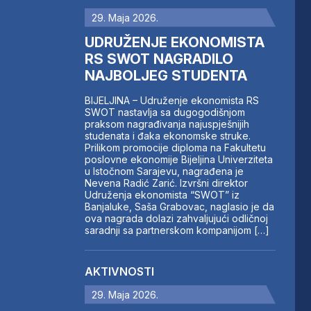
29. Maja 2026.
UDRUŽENJE EKONOMISTA
RS SWOT NAGRADILO
NAJBOLJEG STUDENTA
BIJELJINA – Udruženje ekonomista RS
SWOT nastavlja sa dugogodišnjom
praksom nagrađivanja najuspješnijih
studenata i đaka ekonomske struke.
Prilikom promocije diploma na Fakultetu
poslovne ekonomije Bijeljina Univerziteta
u Istočnom Sarajevu, nagrađena je
Nevena Radić Zarić. Izvršni direktor
Udruženja ekonomista “SWOT” iz
Banjaluke, Saša Grabovac, naglasio je da
ova nagrada dolazi zahvaljujući odličnoj
saradnji sa partnerskom kompanijom […]
AKTIVNOSTI
29. Maja 2026.