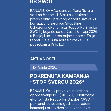
RS SWOT
BANJALUKA – Na osnovu člana 15., a u
vezi sa članom 11. Statuta Udruženja,
predsjednik Upravnog odbora saziva 21.
konsitutivnu sjednicu Skupštine
Udruženja ekonomista Republike Srpske
SWOT, koja će se održati 28. maja 2026.
u Banjoj Luci u prostorijama hotela Talija –
I sprat (Sala 1) na adresi Srpska 9, s
početkom u 19 h. […]
AKTIVNOSTI
15. Aprila 2026.
POKRENUTA KAMPANJA
“STOP ŠVERCU 2026”
BANJALUKA – Uprava za indirektno
oporezivanje BiH (UIO BiH) i Udruženje
ekonomista Republike Srpske “SWOT”
pokrenuli su sedmu godinu zaredom
kampanju protiv šverca duvana, ove