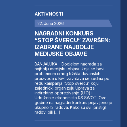
AKTIVNOSTI
22. Juna 2026.
NAGRADNI KONKURS
“STOP ŠVERCU” ZAVRŠEN:
IZABRANE NAJBOLJE
MEDIJSKE OBJAVE
BANJALUKA – Dodjelom nagrada za
najbolju medijsku objavu koja se bavi
problemom crnog tržišta duvanskih
proizvoda u BiH, završava se sedma po
redu kampanja “Stop švercu” koju
zajednički organizuju Uprava za
indirektno oporezivanje (UIO) i
Udruženje ekonomista RS SWOT. Ove
godine na nagradni konkurs prijavljeno je
ukupno 13 radova. Kako su svi pristigli
radovi bili […]