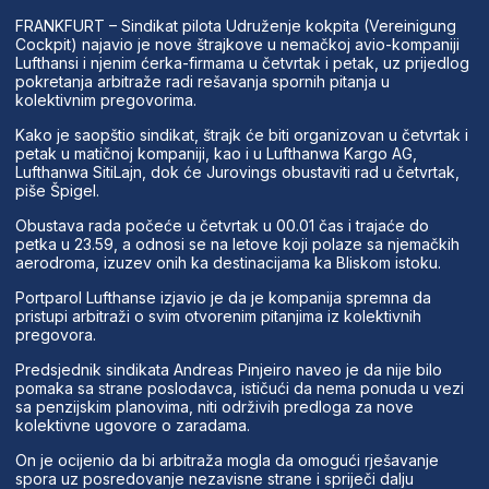
FRANKFURT – Sindikat pilota Udruženje kokpita (Vereinigung
Cockpit) najavio je nove štrajkove u nemačkoj avio-kompaniji
Lufthansi i njenim ćerka-firmama u četvrtak i petak, uz prijedlog
pokretanja arbitraže radi rešavanja spornih pitanja u
kolektivnim pregovorima.
Kako je saopštio sindikat, štrajk će biti organizovan u četvrtak i
petak u matičnoj kompaniji, kao i u Lufthanwa Kargo AG,
Lufthanwa SitiLajn, dok će Jurovings obustaviti rad u četvrtak,
piše Špigel.
Obustava rada počeće u četvrtak u 00.01 čas i trajaće do
petka u 23.59, a odnosi se na letove koji polaze sa njemačkih
aerodroma, izuzev onih ka destinacijama ka Bliskom istoku.
Portparol Lufthanse izjavio je da je kompanija spremna da
pristupi arbitraži o svim otvorenim pitanjima iz kolektivnih
pregovora.
Predsjednik sindikata Andreas Pinjeiro naveo je da nije bilo
pomaka sa strane poslodavca, ističući da nema ponuda u vezi
sa penzijskim planovima, niti održivih predloga za nove
kolektivne ugovore o zaradama.
On je ocijenio da bi arbitraža mogla da omogući rješavanje
spora uz posredovanje nezavisne strane i spriječi dalju