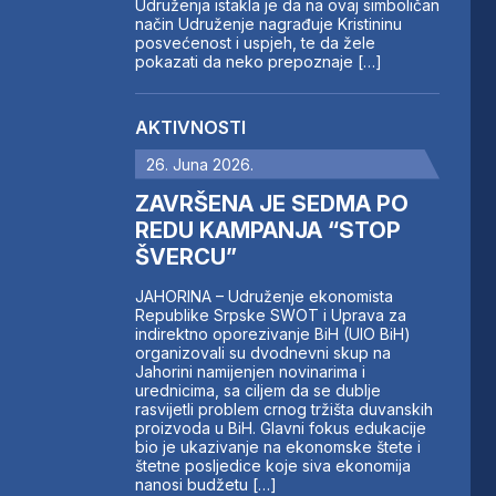
Udruženja istakla je da na ovaj simboličan
način Udruženje nagrađuje Kristininu
posvećenost i uspjeh, te da žele
pokazati da neko prepoznaje […]
AKTIVNOSTI
26. Juna 2026.
ZAVRŠENA JE SEDMA PO
REDU KAMPANJA “STOP
ŠVERCU”
JAHORINA – Udruženje ekonomista
Republike Srpske SWOT i Uprava za
indirektno oporezivanje BiH (UIO BiH)
organizovali su dvodnevni skup na
Jahorini namijenjen novinarima i
urednicima, sa ciljem da se dublje
rasvijetli problem crnog tržišta duvanskih
proizvoda u BiH. Glavni fokus edukacije
bio je ukazivanje na ekonomske štete i
štetne posljedice koje siva ekonomija
nanosi budžetu […]