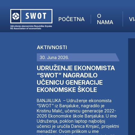
O
POČETNA
VI
NAMA
POČETNA
O NAMA
AKTIVNOSTI
VIJESTI
30. Juna 2026.
AKTUELNO
F
ANALIZE
UDRUŽENJE EKONOMISTA
I
KOMPANIJE
“SWOT” NAGRADILO
UČENICU GENERACIJE
FINANSIJE
EKONOMSKE ŠKOLE
IZ STRANIH MEDIJA
AKTIVNOSTI
BANJALUKA – Udruženje ekonomista
“SWOT” iz Banjaluke, nagradilo je
SWOT INTERVJU
Kristinu Malić, učenicu generacije 2022-
UČLANI SE
2026 Ekonomske škole Banjaluka. U ime
Udruženja, poklon laptop najboljoj
KONTAKT
učenici je uručila Danica Krnjaić, projektni
menadžer. Ovom prilikom u ime