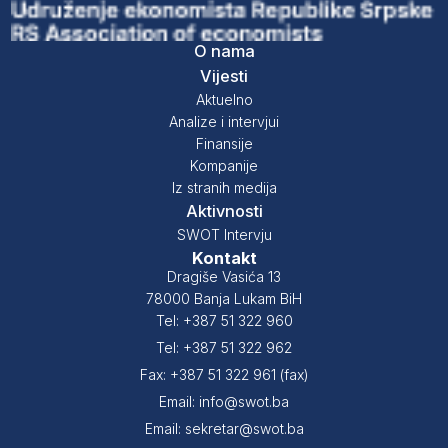
O nama
Vijesti
Aktuelno
Analize i intervjui
Finansije
Kompanije
Iz stranih medija
Aktivnosti
SWOT Intervju
Kontakt
Dragiše Vasića 13
78000 Banja Lukam BiH
Tel: +387 51 322 960
Tel: +387 51 322 962
Fax: +387 51 322 961 (fax)
Email: info@swot.ba
Email: sekretar@swot.ba