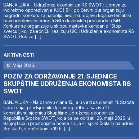
BANJA LUKA – Udruženje ekonomista RS SWOT i Uprava za
indirektno oporezivanje (UIO) BiH po četvrti put organizuju
nagradni konkurs za najbolju medijsku objavu koja se tematski
bavi problemima crnog tržišta duvanskih proizvoda u BiH.
Konkurs se organizuje u sklopu nastavka kampanje “Stop
švercu”, koji zajednički realizuju UIO i Udruženje ekonomista RS
SWOT. Rok za […]
AKTIVNOSTI
13. Maja 2026.
POZIV ZA ODRŽAVANJE 21. SJEDNICE
SKUPŠTINE UDRUŽENJA EKONOMISTA RS
SWOT
BANJALUKA – Na osnovu člana 15., a u vezi sa članom 11. Statuta
Udruženja, predsjednik Upravnog odbora saziva 21.
konsitutivnu sjednicu Skupštine Udruženja ekonomista
Republike Srpske SWOT, koja će se održati 28. maja 2026. u
Banjoj Luci u prostorijama hotela Talija – I sprat (Sala 1) na adresi
Srpska 9, s početkom u 19 h. […]