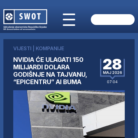
POČETNA
O NAMA
VIJESTI
|
KOMPANIJE
VIJESTI
28
NVIDIA ĆE ULAGATI 150
AKTUELNO
MILIJARDI DOLARA
ANALIZE
MAJ 2026
GODIŠNJE NA TAJVANU,
KOMPANIJE
“EPICENTRU” AI BUMA
07:04
FINANSIJE
IZ STRANIH MEDIJA
AKTIVNOSTI
SWOT INTERVJU
UČLANI SE
KONTAKT