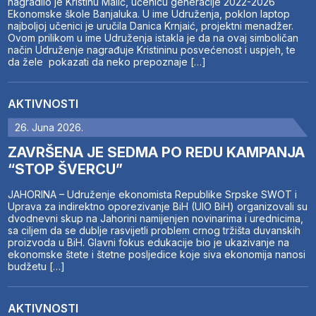
nagradilo je Kristinu Malić, učenicu generacije 2022-2026
Ekonomske škole Banjaluka. U ime Udruženja, poklon laptop
najboljoj učenici je uručila Danica Krnjaić, projektni menadžer.
Ovom prilikom u ime Udruženja istakla je da na ovaj simboličan
način Udruženje nagrađuje Kristininu posvećenost i uspjeh, te
da žele pokazati da neko prepoznaje […]
AKTIVNOSTI
26. Juna 2026.
ZAVRŠENA JE SEDMA PO REDU KAMPANJA
“STOP ŠVERCU”
JAHORINA – Udruženje ekonomista Republike Srpske SWOT i
Uprava za indirektno oporezivanje BiH (UIO BiH) organizovali su
dvodnevni skup na Jahorini namijenjen novinarima i urednicima,
sa ciljem da se dublje rasvijetli problem crnog tržišta duvanskih
proizvoda u BiH. Glavni fokus edukacije bio je ukazivanje na
ekonomske štete i štetne posljedice koje siva ekonomija nanosi
budžetu […]
AKTIVNOSTI