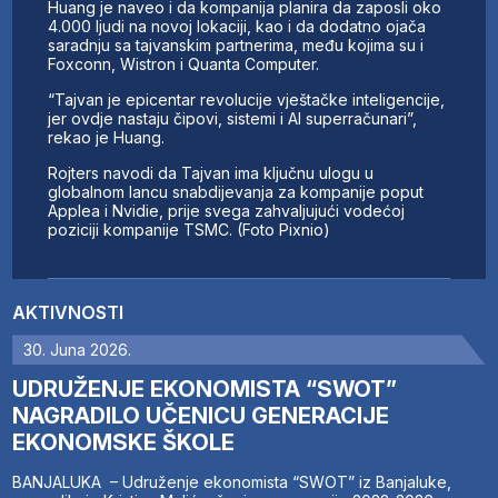
Huang je naveo i da kompanija planira da zaposli oko
4.000 ljudi na novoj lokaciji, kao i da dodatno ojača
saradnju sa tajvanskim partnerima, među kojima su i
Foxconn, Wistron i Quanta Computer.
“Tajvan je epicentar revolucije vještačke inteligencije,
jer ovdje nastaju čipovi, sistemi i AI superračunari”,
rekao je Huang.
Rojters navodi da Tajvan ima ključnu ulogu u
globalnom lancu snabdijevanja za kompanije poput
Applea i Nvidie, prije svega zahvaljujući vodećoj
poziciji kompanije TSMC. (Foto Pixnio)
AKTIVNOSTI
30. Juna 2026.
UDRUŽENJE EKONOMISTA “SWOT”
NAGRADILO UČENICU GENERACIJE
EKONOMSKE ŠKOLE
BANJALUKA – Udruženje ekonomista “SWOT” iz Banjaluke,