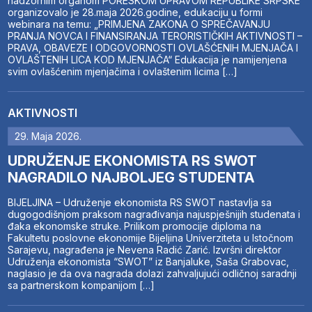
nadzornim organom PORESKOM UPRAVOM REPUBLIKE SRPSKE
organizovalo je 28.maja 2026.godine, edukaciju u formi
webinara na temu: „PRIMJENA ZAKONA O SPREČAVANJU
PRANJA NOVCA I FINANSIRANJA TERORISTIČKIH AKTIVNOSTI –
PRAVA, OBAVEZE I ODGOVORNOSTI OVLAŠĆENIH MJENJAČA I
OVLAŠTENIH LICA KOD MJENJAČA“ Edukacija je namijenjena
svim ovlašćenim mjenjačima i ovlaštenim licima […]
AKTIVNOSTI
29. Maja 2026.
UDRUŽENJE EKONOMISTA RS SWOT
NAGRADILO NAJBOLJEG STUDENTA
BIJELJINA – Udruženje ekonomista RS SWOT nastavlja sa
dugogodišnjom praksom nagrađivanja najuspješnijih studenata i
đaka ekonomske struke. Prilikom promocije diploma na
Fakultetu poslovne ekonomije Bijeljina Univerziteta u Istočnom
Sarajevu, nagrađena je Nevena Radić Zarić. Izvršni direktor
Udruženja ekonomista “SWOT” iz Banjaluke, Saša Grabovac,
naglasio je da ova nagrada dolazi zahvaljujući odličnoj saradnji
sa partnerskom kompanijom […]