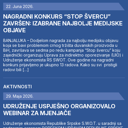
22. Juna 2026.
NAGRADNI KONKURS “STOP ŠVERCU”
ZAVRŠEN: IZABRANE NAJBOLJE MEDIJSKE
OBJAVE
BANJALUKA – Dodjelom nagrada za najbolju medijsku objavu
koja se bavi problemom crnog tržišta duvanskih proizvoda u
BiH, završava se sedma po redu kampanja “Stop švercu” koju
zajednički organizuju Uprava za indirektno oporezivanje (UIO) i
Udruženje ekonomista RS SWOT. Ove godine na nagradni
konkurs prijavljeno je ukupno 13 radova. Kako su svi pristigli
radovi bili […]
AKTIVNOSTI
29. Maja 2026.
UDRUŽENJE USPJEŠNO ORGANIZOVALO
WEBINAR ZA MJENJAČE
Udruženje ekonomista Republike Srpske S.W.O.T. u saradnji sa