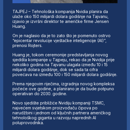
TAJPEJ – Tehnološka kompanija Nvidia planira da
ulaže oko 150 milijardi dolara godišnje na Tajvanu,
izjavio je izvršni direktor te američke firme Jensen
Huang.
On je naglasio da je to zato što je pomenuto ostrvo
“epicentar revolucije vještačke inteligencije (AI)”,
prenosi Rojters.
Huang je, tokom ceremonije predstavljanja novog
sjedišta kompanije u Tajpeju, rekao da je Nvidija prije
nekoliko godina na Tajvanu ulagala između 10 i 15
milijardi dolara godišnje, dok se sada ta cifra
povećava na između 100 i 150 milijardi dolara godišnje.
Prema njegovim riječima, izgradnja novog kompleksa
počeće ove godine, a planirano je da bude potpuno
operativan do 2030. godine.
Novo sjedište približiće Nvidiju kompaniji TSMC,
najvećem svjetskom proizvođaču čipova po
narudžbini i jednom od ključnih partnera američkog
tehnološkog giganta u razvoju naprednih AI
poluprovodnika.