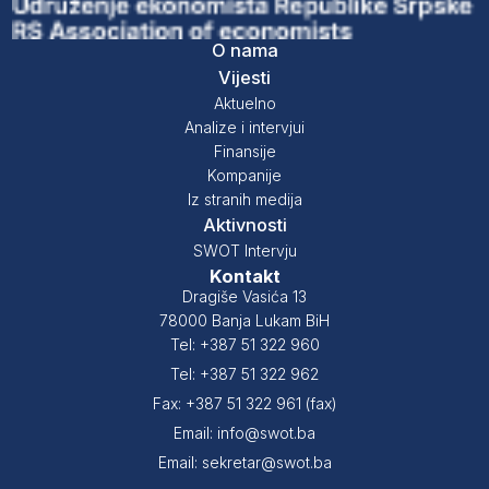
O nama
Vijesti
Aktuelno
Analize i intervjui
Finansije
Kompanije
Iz stranih medija
Aktivnosti
SWOT Intervju
Kontakt
Dragiše Vasića 13
78000 Banja Lukam BiH
Tel: +387 51 322 960
Tel: +387 51 322 962
Fax: +387 51 322 961 (fax)
Email: info@swot.ba
Email: sekretar@swot.ba