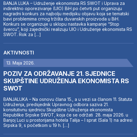
BANJA LUKA – Udruženje ekonomista RS SWOT i Uprava za
indirektno oporezivanje (UIO) BiH po četvrti put organizuju
nagradni konkurs za najbolju medijsku objavu koja se tematski
bavi problemima crnog tržišta duvanskih proizvoda u BiH.
Konkurs se organizuje u sklopu nastavka kampanje “Stop
švercu”, koji zajednički realizuju UIO i Udruženje ekonomista RS
SWOT. Rok za […]
AKTIVNOSTI
13. Maja 2026.
POZIV ZA ODRŽAVANJE 21. SJEDNICE
SKUPŠTINE UDRUŽENJA EKONOMISTA RS
SWOT
BANJALUKA – Na osnovu člana 15., a u vezi sa članom 11. Statuta
Udruženja, predsjednik Upravnog odbora saziva 21.
konsitutivnu sjednicu Skupštine Udruženja ekonomista
Republike Srpske SWOT, koja će se održati 28. maja 2026. u
Banjoj Luci u prostorijama hotela Talija – I sprat (Sala 1) na adresi
Srpska 9, s početkom u 19 h. […]