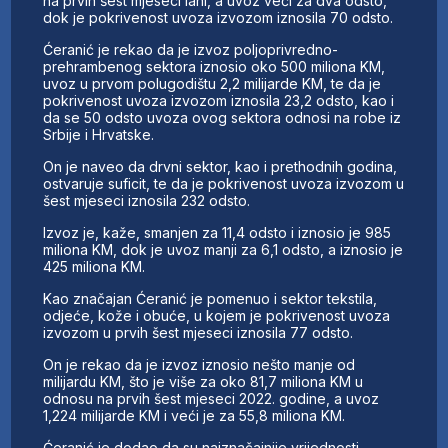
na prvih šest mjeseci lani, a uvoz veći za dva odsto,
dok je pokrivenost uvoza izvozom iznosila 70 odsto.
Ćeranić je rekao da je izvoz poljoprivredno-
prehrambenog sektora iznosio oko 500 miliona KM,
uvoz u prvom polugodištu 2,2 milijarde KM, te da je
pokrivenost uvoza izvozom iznosila 23,2 odsto, kao i
da se 50 odsto uvoza ovog sektora odnosi na robe iz
Srbije i Hrvatske.
On je naveo da drvni sektor, kao i prethodnih godina,
ostvaruje suficit, te da je pokrivenost uvoza izvozom u
šest mjeseci iznosila 232 odsto.
Izvoz je, kaže, smanjen za 11,4 odsto i iznosio je 985
miliona KM, dok je uvoz manji za 6,1 odsto, a iznosio je
425 miliona KM.
Kao značajan Ćeranić je pomenuo i sektor tekstila,
odjeće, kože i obuće, u kojem je pokrivenost uvoza
izvozom u prvih šest mjeseci iznosila 77 odsto.
On je rekao da je izvoz iznosio nešto manje od
milijardu KM, što je više za oko 81,7 miliona KM u
odnosu na prvih šest mjeseci 2022. godine, a uvoz
1,224 milijarde KM i veći je za 55,8 miliona KM.
Ćeranić je dodao da su najznačajnije vrijednosti