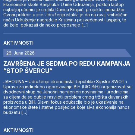
Ekonomske škole Banjaluka. U ime Udruženja, poklon laptop
najboljoj učenici je uručila Danica Krnjaić, projektni menadžer.
Ovom prilikom u ime Udruženja istakla je da na ovaj simboličan
način Udruženje nagrađuje Kristininu posvećenost i uspjeh, te
da žele pokazati da neko prepoznaje […]
AKTIVNOSTI
26. Juna 2026.
ZAVRŠENA JE SEDMA PO REDU KAMPANJA
“STOP ŠVERCU”
JAHORINA – Udruženje ekonomista Republike Srpske SWOT i
Uprava za indirektno oporezivanje BiH (UIO BiH) organizovali su
dvodnevni skup na Jahorini namijenjen novinarima i urednicima,
sa ciljem da se dublje rasvijetli problem crnog tržišta duvanskih
proizvoda u BiH. Glavni fokus edukacije bio je ukazivanje na
ekonomske štete i štetne posljedice koje siva ekonomija nanosi
budžetu […]
AKTIVNOSTI