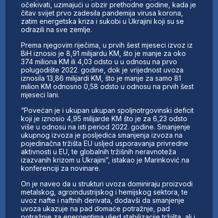
očekivati, uzimajući u obzir prethodne godine, kada je
čitav svijet prvo zadesila pandemija virusa korona,
zatim energetska kriza i sukobi u Ukrajini koji su se
odrazili na sve zemlje.
Prema njegovim riječima, u prvih šest mjeseci izvoz iz
BiH iznosio je 8,91 milijardu KM, što je manje za oko
374 miliona KM ili 4,03 odsto u u odnosu na prvo
polugodište 2022. godine, dok je vrijednost uvoza
iznosila 13,86 milijardi KM, što je manje za samo 81
milion KM odnosno 0,58 odsto u odnosu na prvih šest
mjeseci lani.
“Povećan je i ukupan ukupan spoljnotrgovinski deficit
koji je iznosio 4,95 milijarde KM što je za 6,23 odsto
više u odnosu na isti period 2022. godine. Smanjenje
ukupnog izvoza je posljedica smanjenja izvoza na
pojedinačna tržišta EU usljed usporavanja privredne
aktivnosti u EU, te globalnih tržišnih neravnoteža
izazvanih krizom u Ukrajini”, istakao je Marinković na
konferenciji za novinare.
On je naveo da u strukturi uvoza dominiraju proizvodi
metalskog, agroindustrijskog i hemijskog sektora, te
uvoz nafte i naftnih derivata, dodavši da smanjenje
uvoza ukazuje na pad domaće potražnje, pad
potražnje za energentima uljed stabilizacije tržišta, ali i