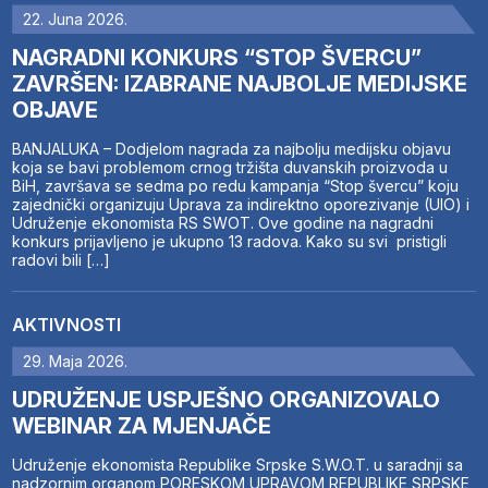
22. Juna 2026.
NAGRADNI KONKURS “STOP ŠVERCU”
ZAVRŠEN: IZABRANE NAJBOLJE MEDIJSKE
OBJAVE
BANJALUKA – Dodjelom nagrada za najbolju medijsku objavu
koja se bavi problemom crnog tržišta duvanskih proizvoda u
BiH, završava se sedma po redu kampanja “Stop švercu” koju
zajednički organizuju Uprava za indirektno oporezivanje (UIO) i
Udruženje ekonomista RS SWOT. Ove godine na nagradni
konkurs prijavljeno je ukupno 13 radova. Kako su svi pristigli
radovi bili […]
AKTIVNOSTI
29. Maja 2026.
UDRUŽENJE USPJEŠNO ORGANIZOVALO
WEBINAR ZA MJENJAČE
Udruženje ekonomista Republike Srpske S.W.O.T. u saradnji sa
nadzornim organom PORESKOM UPRAVOM REPUBLIKE SRPSKE