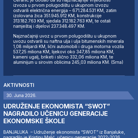
izvoza u prvom polugodištu u ukupnom izvozu
ostvarili električna energija – 671.284.531 KM, zatim
izolovana žica 351.945.912 KM, konstrukcije
313.182.763 KM, sjedala 312.182.763 KM, te ostali
namještaj i dijelovi 237.348.497 KM.
Najznačajniji uvoz u prvom polugodištu u ukupnom
uvozu ostvarili su naftna ulja i ulja bitumenskih minerala
1,08 milijardi KM, lični automobili i druga motorna vozila
537,25 miliona KM, lijekovi oko 347,85 miliona KM,
kameni ugalj, briketi i slično 332,06 miliona KM, te
aluminijum u sirovim oblicima 245,03 miliona KM. (Srna)
AKTIVNOSTI
30. Juna 2026.
UDRUŽENJE EKONOMISTA “SWOT”
NAGRADILO UČENICU GENERACIJE
EKONOMSKE ŠKOLE
BANJALUKA – Udruženje ekonomista “SWOT” iz Banjaluke,
nagradilo je Kristinu Malić, učenicu generacije 2022-2026