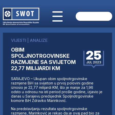
POČETNA
O NAMA
VIJESTI
|
ANALIZE
VIJESTI
OBIM
AKTUELNO
25
SPOLJNOTRGOVINSKE
ANALIZE
RAZMJENE SA SVIJETOM
JUL 2023
KOMPANIJE
22,77 MILIJARDI KM
FINANSIJE
IZ STRANIH MEDIJA
SARAJEVO – Ukupan obim spoljnotrgovinske
razmjene BiH sa svijetom u prvoj polovini godine
AKTIVNOSTI
iznosio je 22,77 milijardi KM, što je manje za 1,96
SWOT INTERVJU
odsto u odnosu na isti period prošle godine, izjavio je
danas u Sarajevu predsjednik Spoljnotrgovinske
UČLANI SE
komore BiH Zdravko Marinković.
KONTAKT
Na predstavljanju rezultata spoljnotrgovinske
razmjene, Marinković je rekao da je ovaj pad bio za