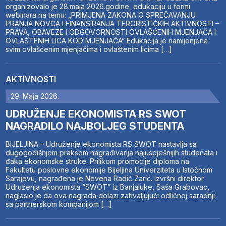
organizovalo je 28.maja 2026.godine, edukaciju u formi
webinara na temu: „PRIMJENA ZAKONA O SPREČAVANJU
PRANJA NOVCA I FINANSIRANJA TERORISTIČKIH AKTIVNOSTI –
PRAVA, OBAVEZE I ODGOVORNOSTI OVLAŠĆENIH MJENJAČA I
OVLAŠTENIH LICA KOD MJENJAČA“ Edukacija je namijenjena
svim ovlašćenim mjenjačima i ovlaštenim licima […]
AKTIVNOSTI
29. Maja 2026.
UDRUŽENJE EKONOMISTA RS SWOT
NAGRADILO NAJBOLJEG STUDENTA
BIJELJINA – Udruženje ekonomista RS SWOT nastavlja sa
dugogodišnjom praksom nagrađivanja najuspješnijih studenata i
đaka ekonomske struke. Prilikom promocije diploma na
Fakultetu poslovne ekonomije Bijeljina Univerziteta u Istočnom
Sarajevu, nagrađena je Nevena Radić Zarić. Izvršni direktor
Udruženja ekonomista “SWOT” iz Banjaluke, Saša Grabovac,
naglasio je da ova nagrada dolazi zahvaljujući odličnoj saradnji
sa partnerskom kompanijom […]