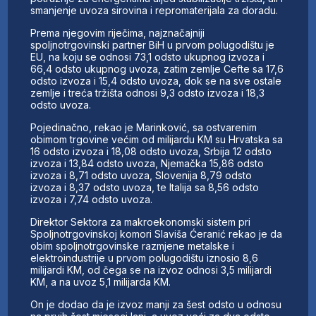
smanjenje uvoza sirovina i repromaterijala za doradu.
Prema njegovim riječima, najznačajniji
spoljnotrgovinski partner BiH u prvom polugodištu je
EU, na koju se odnosi 73,1 odsto ukupnog izvoza i
66,4 odsto ukupnog uvoza, zatim zemlje Cefte sa 17,6
odsto izvoza i 15,4 odsto uvoza, dok se na sve ostale
zemlje i treća tržišta odnosi 9,3 odsto izvoza i 18,3
odsto uvoza.
Pojedinačno, rekao je Marinković, sa ostvarenim
obimom trgovine većim od milijardu KM su Hrvatska sa
16 odsto izvoza i 18,08 odsto uvoza, Srbija 12 odsto
izvoza i 13,84 odsto uvoza, Njemačka 15,86 odsto
izvoza i 8,71 odsto uvoza, Slovenija 8,79 odsto
izvoza i 8,37 odsto uvoza, te Italija sa 8,56 odsto
izvoza i 7,74 odsto uvoza.
Direktor Sektora za makroekonomski sistem pri
Spoljnotrgovinskoj komori Slaviša Ćeranić rekao je da
obim spoljnotrgovinske razmjene metalske i
elektroindustrije u prvom polugodištu iznosio 8,6
milijardi KM, od čega se na izvoz odnosi 3,5 milijardi
KM, a na uvoz 5,1 milijarda KM.
On je dodao da je izvoz manji za šest odsto u odnosu