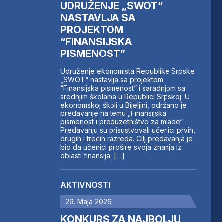
UDRUŽENJE „SWOT“
NASTAVLJA SA
PROJEKTOM
“FINANSIJSKA
PISMENOST”
Udruženje ekonomista Republike Srpske
„SWOT“ nastavlja sa projektom
“Finansijska pismenost” i saradnjom sa
srednjim školama u Republici Srpskoj. U
ekonomskoj školi u Bijeljini, održano je
predavanje na temu „Finansijska
pismenost i preduzetništvo za mlade“.
Predavanju su prisustvovali učenici prvih,
drugih i trećih razreda. Cilj predavanja je
bio da učenici prošire svoja znanja iz
oblasti finansija, […]
AKTIVNOSTI
29. Maja 2026.
KONKURS ZA NAJBOLJU