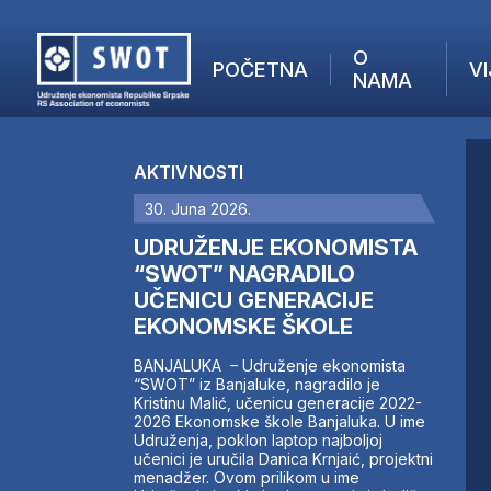
O
POČETNA
VI
NAMA
POČETNA
O NAMA
AKTIVNOSTI
VIJESTI
30. Juna 2026.
AKTUELNO
F
ANALIZE
UDRUŽENJE EKONOMISTA
I
KOMPANIJE
“SWOT” NAGRADILO
UČENICU GENERACIJE
FINANSIJE
EKONOMSKE ŠKOLE
IZ STRANIH MEDIJA
AKTIVNOSTI
BANJALUKA – Udruženje ekonomista
“SWOT” iz Banjaluke, nagradilo je
SWOT INTERVJU
Kristinu Malić, učenicu generacije 2022-
UČLANI SE
2026 Ekonomske škole Banjaluka. U ime
Udruženja, poklon laptop najboljoj
KONTAKT
učenici je uručila Danica Krnjaić, projektni
menadžer. Ovom prilikom u ime