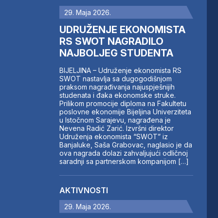
29. Maja 2026.
UDRUŽENJE EKONOMISTA
RS SWOT NAGRADILO
NAJBOLJEG STUDENTA
BIJELJINA – Udruženje ekonomista RS
SWOT nastavlja sa dugogodišnjom
praksom nagrađivanja najuspješnijih
studenata i đaka ekonomske struke.
Prilikom promocije diploma na Fakultetu
poslovne ekonomije Bijeljina Univerziteta
u Istočnom Sarajevu, nagrađena je
Nevena Radić Zarić. Izvršni direktor
Udruženja ekonomista “SWOT” iz
Banjaluke, Saša Grabovac, naglasio je da
ova nagrada dolazi zahvaljujući odličnoj
saradnji sa partnerskom kompanijom […]
AKTIVNOSTI
29. Maja 2026.