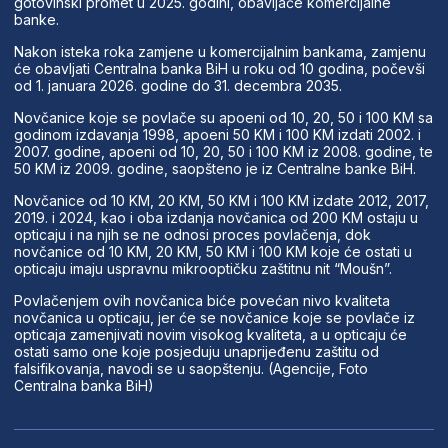
gotovinski promet u 2025. godini, obavljaće komercijalne
banke.
Nakon isteka roka zamjene u komercijalnim bankama, zamjenu
će obavljati Centralna banka BiH u roku od 10 godina, počevši
od 1. januara 2026. godine do 31. decembra 2035.
Novčanice koje se povlače su apoeni od 10, 20, 50 i 100 KM sa
godinom izdavanja 1998, apoeni 50 KM i 100 KM izdati 2002. i
2007. godine, apoeni od 10, 20, 50 i 100 KM iz 2008. godine, te
50 KM iz 2009. godine, saopšteno je iz Centralne banke BiH.
Novčanice od 10 KM, 20 KM, 50 KM i 100 KM izdate 2012, 2017,
2019. i 2024, kao i oba izdanja novčanica od 200 KM ostaju u
opticaju i na njih se ne odnosi proces povlačenja, dok
novčanice od 10 KM, 20 KM, 50 KM i 100 KM koje će ostati u
opticaju imaju uspravnu mikrooptičku zaštitnu nit “Moušn”.
Povlačenjem ovih novčanica biće povećan nivo kvaliteta
novčanica u opticaju, jer će se novčanice koje se povlače iz
opticaja zamenjivati novim visokog kvaliteta, a u opticaju će
ostati samo one koje posjeduju unaprijeđenu zaštitu od
falsifikovanja, navodi se u saopštenju. (Agencije, Foto
Centralna banka BiH)