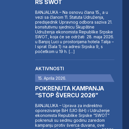
RS SWOT
BANJALUKA – Na osnovu člana 15., a u
vezi sa članom 11. Statuta Udruženja,
predsjednik Upravnog odbora saziva 21.
konsitutivnu sjednicu Skupštine
Udruženja ekonomista Republike Srpske
SWOT, koja će se održati 28. maja 2026.
u Banjoj Luci u prostorijama hotela Talija –
I sprat (Sala 1) na adresi Srpska 9, s
početkom u 19 h. […]
AKTIVNOSTI
15. Aprila 2026.
POKRENUTA KAMPANJA
“STOP ŠVERCU 2026”
BANJALUKA – Uprava za indirektno
oporezivanje BiH (UIO BiH) i Udruženje
ekonomista Republike Srpske “SWOT”
pokrenuli su sedmu godinu zaredom
kampanju protiv šverca duvana, ove