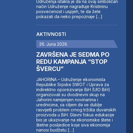
Udruženja istakla je da na ovaj simboličan
način Udruženje nagrađuje Kristininu
posvećenost i uspjeh, te da žele
pokazati da neko prepoznaje […]
AKTIVNOSTI
26. Juna 2026.
ZAVRŠENA JE SEDMA PO
REDU KAMPANJA “STOP
ŠVERCU”
JAHORINA – Udruženje ekonomista
Republike Srpske SWOT i Uprava za
indirektno oporezivanje BiH (UIO BiH)
organizovali su dvodnevni skup na
Jahorini namijenjen novinarima i
urednicima, sa ciljem da se dublje
rasvijetli problem crnog tržišta duvanskih
proizvoda u BiH. Glavni fokus edukacije
bio je ukazivanje na ekonomske štete i
štetne posljedice koje siva ekonomija
nanosi budžetu […]