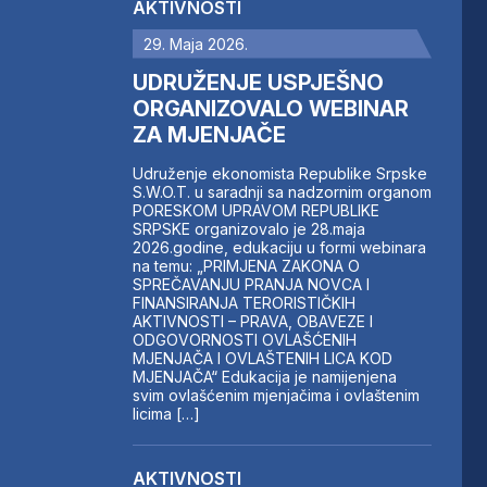
AKTIVNOSTI
29. Maja 2026.
UDRUŽENJE USPJEŠNO
ORGANIZOVALO WEBINAR
ZA MJENJAČE
Udruženje ekonomista Republike Srpske
S.W.O.T. u saradnji sa nadzornim organom
PORESKOM UPRAVOM REPUBLIKE
SRPSKE organizovalo je 28.maja
2026.godine, edukaciju u formi webinara
na temu: „PRIMJENA ZAKONA O
SPREČAVANJU PRANJA NOVCA I
FINANSIRANJA TERORISTIČKIH
AKTIVNOSTI – PRAVA, OBAVEZE I
ODGOVORNOSTI OVLAŠĆENIH
MJENJAČA I OVLAŠTENIH LICA KOD
MJENJAČA“ Edukacija je namijenjena
svim ovlašćenim mjenjačima i ovlaštenim
licima […]
AKTIVNOSTI