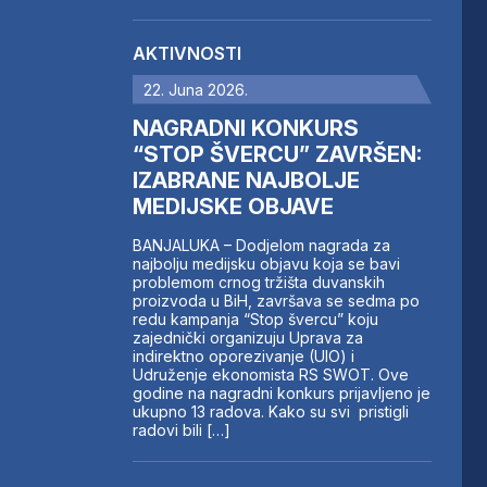
AKTIVNOSTI
22. Juna 2026.
NAGRADNI KONKURS
“STOP ŠVERCU” ZAVRŠEN:
IZABRANE NAJBOLJE
MEDIJSKE OBJAVE
BANJALUKA – Dodjelom nagrada za
najbolju medijsku objavu koja se bavi
problemom crnog tržišta duvanskih
proizvoda u BiH, završava se sedma po
redu kampanja “Stop švercu” koju
zajednički organizuju Uprava za
indirektno oporezivanje (UIO) i
Udruženje ekonomista RS SWOT. Ove
godine na nagradni konkurs prijavljeno je
ukupno 13 radova. Kako su svi pristigli
radovi bili […]