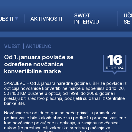
SWOT
UČ
JESTI
AKTIVNOSTI
INTERVJU
SE
AKTUELNO
ANALIZE
VIJESTI
|
AKTUELNO
KOMPANIJE
16
Od 1. januara povlače se
INANSIJE
određene novčanice
Z STRANIH MEDIJA
DEC 2024
konvertibilne marke
SARAJEVO – Od .1. januara naredne godine u BiH se povlače iz
opticaja novčanice konvertibilne marke u apoenima od 10, 20,
50 i 100 KM puštene u opticaj od 1998. do 2009. godine i
prestaju biti sredstvo plaćanja, podsjetili su danas iz Centralne
banke BiH.
Novčanice se od iduće godine neće primati u prometu za
podmirivanje bilo kakvih obaveza i podliježu procesu zamjene
kao novčanice povučene iz opticaja, a zamjenu novčanica,
nakon što prestanu biti zakonsko sredstvo plaćanja za