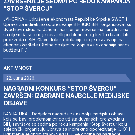
ZAVRŠENA JE SEDMA PO REDU KAMPANJA
“STOP ŠVERCU”
JAHORINA – Udruženje ekonomista Republike Srpske SWOT i
Uprava za indirektno oporezivanje BiH (UIO BiH) organizovali su
dvodnevni skup na Jahorini namijenjen novinarima i urednicima,
sa ciljem da se dublje rasvijetli problem crnog tržišta duvanskih
proizvoda u BiH. Glavni fokus edukacije bio je ukazivanje na
ekonomske štete i štetne posljedice koje siva ekonomija nanosi
budžetu […]
AKTIVNOSTI
22. Juna 2026.
NAGRADNI KONKURS “STOP ŠVERCU”
ZAVRŠEN: IZABRANE NAJBOLJE MEDIJSKE
OBJAVE
BANJALUKA – Dodjelom nagrada za najbolju medijsku objavu
koja se bavi problemom crnog tržišta duvanskih proizvoda u
BiH, završava se sedma po redu kampanja “Stop švercu” koju
zajednički organizuju Uprava za indirektno oporezivanje (UIO) i
Udruženje ekonomista RS SWOT. Ove godine na nagradni