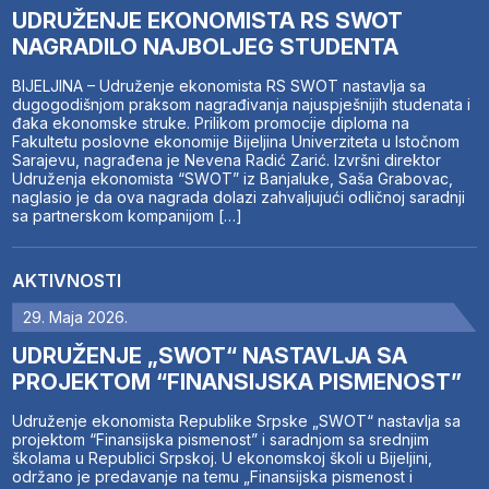
UDRUŽENJE EKONOMISTA RS SWOT
NAGRADILO NAJBOLJEG STUDENTA
BIJELJINA – Udruženje ekonomista RS SWOT nastavlja sa
dugogodišnjom praksom nagrađivanja najuspješnijih studenata i
đaka ekonomske struke. Prilikom promocije diploma na
Fakultetu poslovne ekonomije Bijeljina Univerziteta u Istočnom
Sarajevu, nagrađena je Nevena Radić Zarić. Izvršni direktor
Udruženja ekonomista “SWOT” iz Banjaluke, Saša Grabovac,
naglasio je da ova nagrada dolazi zahvaljujući odličnoj saradnji
sa partnerskom kompanijom […]
AKTIVNOSTI
29. Maja 2026.
UDRUŽENJE „SWOT“ NASTAVLJA SA
PROJEKTOM “FINANSIJSKA PISMENOST”
Udruženje ekonomista Republike Srpske „SWOT“ nastavlja sa
projektom “Finansijska pismenost” i saradnjom sa srednjim
školama u Republici Srpskoj. U ekonomskoj školi u Bijeljini,
održano je predavanje na temu „Finansijska pismenost i