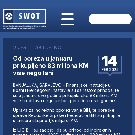
POČETNA
O NAMA
VIJESTI
|
AKTUELNO
VIJESTI
14
Od poreza u januaru
AKTUELNO
prikupljeno 83 miliona KM
ANALIZE
FEB 2025
više nego lani
KOMPANIJE
FINANSIJE
BANJALUKA, SARAJEVO – Finansijske institucije u
IZ STRANIH MEDIJA
Bosni i Hercegovini nastavile su sa rastom prihoda, te
su u januaru ove godine prikupile oko 83 miliona KM
AKTIVNOSTI
više sredstava nego u istom periodu prošle godine.
SWOT INTERVJU
Uprava za indirektno oporezivanje BiH, te poreske
UČLANI SE
uprave Republike Srpske i Federacije BiH su prikupile
u januaru ukupno 1,8 milijardi KM.
KONTAKT
Iz UIO BiH su saopštili da su prihodi od indirektnih