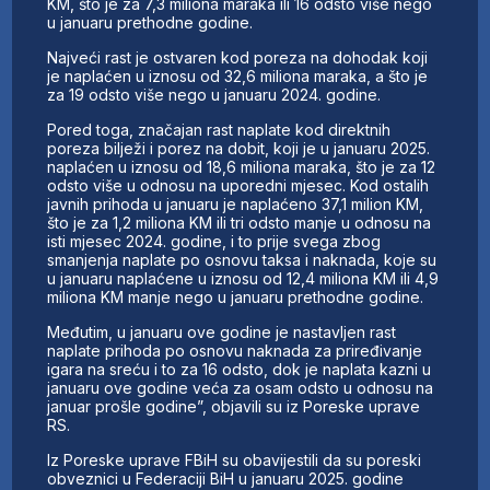
KM, što je za 7,3 miliona maraka ili 16 odsto više nego
u januaru prethodne godine.
Najveći rast je ostvaren kod poreza na dohodak koji
je naplaćen u iznosu od 32,6 miliona maraka, a što je
za 19 odsto više nego u januaru 2024. godine.
Pored toga, značajan rast naplate kod direktnih
poreza bilježi i porez na dobit, koji je u januaru 2025.
naplaćen u iznosu od 18,6 miliona maraka, što je za 12
odsto više u odnosu na uporedni mjesec. Kod ostalih
javnih prihoda u januaru je naplaćeno 37,1 milion KM,
što je za 1,2 miliona KM ili tri odsto manje u odnosu na
isti mjesec 2024. godine, i to prije svega zbog
smanjenja naplate po osnovu taksa i naknada, koje su
u januaru naplaćene u iznosu od 12,4 miliona KM ili 4,9
miliona KM manje nego u januaru prethodne godine.
Međutim, u januaru ove godine je nastavljen rast
naplate prihoda po osnovu naknada za priređivanje
igara na sreću i to za 16 odsto, dok je naplata kazni u
januaru ove godine veća za osam odsto u odnosu na
januar prošle godine”, objavili su iz Poreske uprave
RS.
Iz Poreske uprave FBiH su obavijestili da su poreski
obveznici u Federaciji BiH u januaru 2025. godine