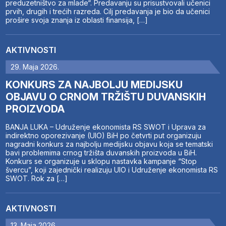
preduzetništvo za mlade“. Predavanju su prisustvovali učenici
prvih, drugih i trećih razreda. Cilj predavanja je bio da učenici
prošire svoja znanja iz oblasti finansija, […]
AKTIVNOSTI
29. Maja 2026.
KONKURS ZA NAJBOLJU MEDIJSKU
OBJAVU O CRNOM TRŽIŠTU DUVANSKIH
PROIZVODA
BANJA LUKA – Udruženje ekonomista RS SWOT i Uprava za
indirektno oporezivanje (UIO) BiH po četvrti put organizuju
nagradni konkurs za najbolju medijsku objavu koja se tematski
bavi problemima crnog tržišta duvanskih proizvoda u BiH.
Konkurs se organizuje u sklopu nastavka kampanje “Stop
švercu”, koji zajednički realizuju UIO i Udruženje ekonomista RS
SWOT. Rok za […]
AKTIVNOSTI
13. Maja 2026.