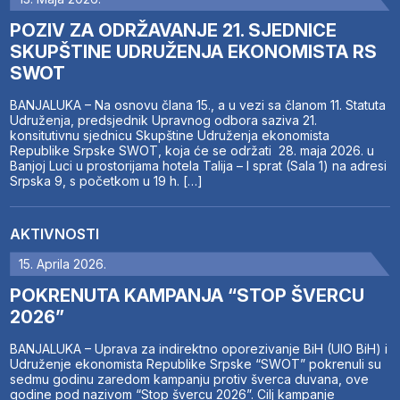
POZIV ZA ODRŽAVANJE 21. SJEDNICE
SKUPŠTINE UDRUŽENJA EKONOMISTA RS
SWOT
BANJALUKA – Na osnovu člana 15., a u vezi sa članom 11. Statuta
Udruženja, predsjednik Upravnog odbora saziva 21.
konsitutivnu sjednicu Skupštine Udruženja ekonomista
Republike Srpske SWOT, koja će se održati 28. maja 2026. u
Banjoj Luci u prostorijama hotela Talija – I sprat (Sala 1) na adresi
Srpska 9, s početkom u 19 h. […]
AKTIVNOSTI
15. Aprila 2026.
POKRENUTA KAMPANJA “STOP ŠVERCU
2026”
BANJALUKA – Uprava za indirektno oporezivanje BiH (UIO BiH) i
Udruženje ekonomista Republike Srpske “SWOT” pokrenuli su
sedmu godinu zaredom kampanju protiv šverca duvana, ove
godine pod nazivom “Stop švercu 2026”. Cilj kampanje