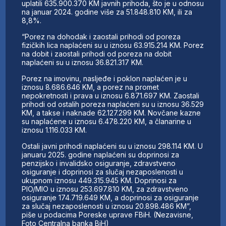
uplatili 635.900.370 KM javnih prihoda, što je u odnosu
na januar 2024. godine više za 51.848.810 KM, ili za
8,8%.
“Porez na dohodak i zaostali prihodi od poreza
fizičkih lica naplaćeni su u iznosu 63.915.214 KM. Porez
na dobit i zaostali prihodi od poreza na dobit
naplaćeni su u iznosu 36.821.317 KM.
Porez na imovinu, nasljeđe i poklon naplaćen je u
iznosu 8.686.646 KM, a porez na promet
nepokretnosti i prava u iznosu 6.871.697 KM. Zaostali
prihodi od ostalih poreza naplaćeni su u iznosu 36.529
KM, a takse i naknade 62.127.299 KM. Novčane kazne
su naplaćene u iznosu 6.478.220 KM, a članarine u
iznosu 1.116.033 KM.
Ostali javni prihodi naplaćeni su u iznosu 298.114 KM. U
januaru 2025. godine naplaćeni su doprinosi za
penzijsko i invalidsko osiguranje, zdravstveno
osiguranje i doprinosi za slučaj nezaposlenosti u
ukupnom iznosu 449.315.945 KM. Doprinosi za
PIO/MIO u iznosu 253.697.810 KM, za zdravstveno
osiguranje 174.719.649 KM, a doprinosi za osiguranje
za slučaj nezaposlenosti u iznosu 20.898.486 KM”,
piše u podacima Poreske uprave FBiH. (Nezavisne,
Foto Centralna banka BiH)