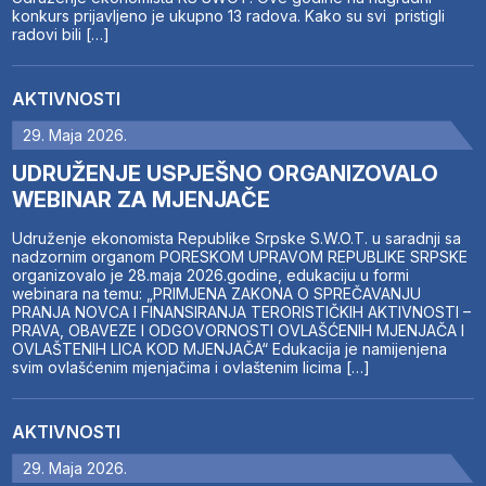
konkurs prijavljeno je ukupno 13 radova. Kako su svi pristigli
radovi bili […]
AKTIVNOSTI
29. Maja 2026.
UDRUŽENJE USPJEŠNO ORGANIZOVALO
WEBINAR ZA MJENJAČE
Udruženje ekonomista Republike Srpske S.W.O.T. u saradnji sa
nadzornim organom PORESKOM UPRAVOM REPUBLIKE SRPSKE
organizovalo je 28.maja 2026.godine, edukaciju u formi
webinara na temu: „PRIMJENA ZAKONA O SPREČAVANJU
PRANJA NOVCA I FINANSIRANJA TERORISTIČKIH AKTIVNOSTI –
PRAVA, OBAVEZE I ODGOVORNOSTI OVLAŠĆENIH MJENJAČA I
OVLAŠTENIH LICA KOD MJENJAČA“ Edukacija je namijenjena
svim ovlašćenim mjenjačima i ovlaštenim licima […]
AKTIVNOSTI
29. Maja 2026.