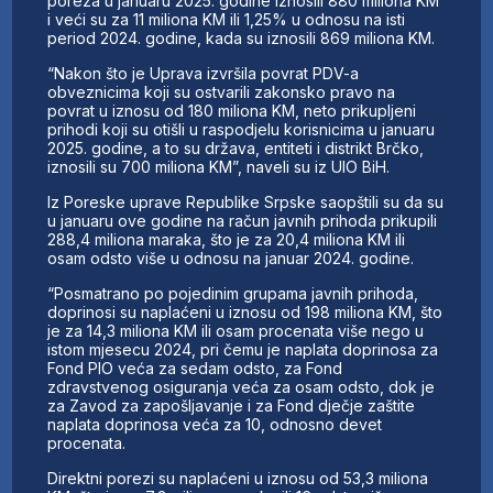
poreza u januaru 2025. godine iznosili 880 miliona KM
i veći su za 11 miliona KM ili 1,25% u odnosu na isti
period 2024. godine, kada su iznosili 869 miliona KM.
“Nakon što je Uprava izvršila povrat PDV-a
obveznicima koji su ostvarili zakonsko pravo na
povrat u iznosu od 180 miliona KM, neto prikupljeni
prihodi koji su otišli u raspodjelu korisnicima u januaru
2025. godine, a to su država, entiteti i distrikt Brčko,
iznosili su 700 miliona KM”, naveli su iz UIO BiH.
Iz Poreske uprave Republike Srpske saopštili su da su
u januaru ove godine na račun javnih prihoda prikupili
288,4 miliona maraka, što je za 20,4 miliona KM ili
osam odsto više u odnosu na januar 2024. godine.
“Posmatrano po pojedinim grupama javnih prihoda,
doprinosi su naplaćeni u iznosu od 198 miliona KM, što
je za 14,3 miliona KM ili osam procenata više nego u
istom mjesecu 2024, pri čemu je naplata doprinosa za
Fond PIO veća za sedam odsto, za Fond
zdravstvenog osiguranja veća za osam odsto, dok je
za Zavod za zapošljavanje i za Fond dječje zaštite
naplata doprinosa veća za 10, odnosno devet
procenata.
Direktni porezi su naplaćeni u iznosu od 53,3 miliona