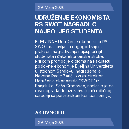
29. Maja 2026.
UDRUŽENJE EKONOMISTA
RS SWOT NAGRADILO
NAJBOLJEG STUDENTA
BIJELJINA – Udruženje ekonomista RS
SWOT nastavlja sa dugogodišnjom
praksom nagrađivanja najuspješnijih
studenata i đaka ekonomske struke.
Prilikom promocije diploma na Fakultetu
poslovne ekonomije Bijeljina Univerziteta
u Istočnom Sarajevu, nagrađena je
Nevena Radić Zarić. Izvršni direktor
Udruženja ekonomista “SWOT” iz
Banjaluke, Saša Grabovac, naglasio je da
ova nagrada dolazi zahvaljujući odličnoj
saradnji sa partnerskom kompanijom […]
AKTIVNOSTI
29. Maja 2026.