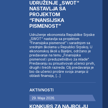
UDRUŽENJE „SWOT“
NASTAVLJA SA
PROJEKTOM
“FINANSIJSKA
PISMENOST”
Udruženje ekonomista Republike Srpske
„SWOT“ nastavlja sa projektom
“Finansijska pismenost” i saradnjom sa
srednjim školama u Republici Srpskoj. U
ekonomskoj školi u Bijeljini, održano je
predavanje na temu „Finansijska
pismenost i preduzetništvo za mlade“.
Predavanju su prisustvovali učenici prvih,
drugih i trećih razreda. Cilj predavanja je
bio da učenici prošire svoja znanja iz
oblasti finansija, […]
AKTIVNOSTI
29. Maja 2026.
KONKURS ZA NAJBOLJU