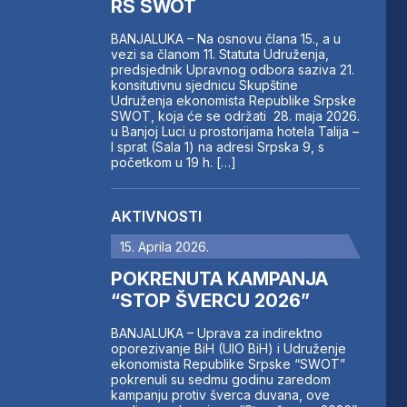
RS SWOT
BANJALUKA – Na osnovu člana 15., a u
vezi sa članom 11. Statuta Udruženja,
predsjednik Upravnog odbora saziva 21.
konsitutivnu sjednicu Skupštine
Udruženja ekonomista Republike Srpske
SWOT, koja će se održati 28. maja 2026.
u Banjoj Luci u prostorijama hotela Talija –
I sprat (Sala 1) na adresi Srpska 9, s
početkom u 19 h. […]
AKTIVNOSTI
15. Aprila 2026.
POKRENUTA KAMPANJA
“STOP ŠVERCU 2026”
BANJALUKA – Uprava za indirektno
oporezivanje BiH (UIO BiH) i Udruženje
ekonomista Republike Srpske “SWOT”
pokrenuli su sedmu godinu zaredom
kampanju protiv šverca duvana, ove