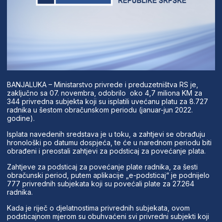
BANJALUKA – Ministarstvo privrede i preduzetništva RS je,
zaključno sa 07. novembra, odobrilo oko 4,7 miliona KM za
344 privredna subjekta koji su isplatili uvećanu platu za 8.727
radnika u šestom obračunskom periodu (januar-jun 2022.
godine).
Isplata navedenih sredstava je u toku, a zahtjevi se obrađuju
hronološki po datumu dospjeća, te će u narednom periodu biti
obrađeni i preostali zahtjevi za podsticaj za povećanje plata.
Zahtjeve za podsticaj za povećanje plate radnika, za šesti
obračunski period, putem aplikacije „e-podsticaj“ je podnijelo
777 privrednih subjekata koji su povećali plate za 27.264
radnika.
Kada je riječ o djelatnostima privrednih subjekata, ovom
podsticajnom mjerom su obuhvaćeni svi privredni subjekti koji