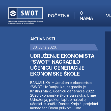
O
POČETNA
VI
NAMA
POČETNA
O NAMA
AKTIVNOSTI
VIJESTI
30. Juna 2026.
AKTUELNO
F
ANALIZE
UDRUŽENJE EKONOMISTA
I
KOMPANIJE
“SWOT” NAGRADILO
UČENICU GENERACIJE
FINANSIJE
EKONOMSKE ŠKOLE
IZ STRANIH MEDIJA
AKTIVNOSTI
BANJALUKA – Udruženje ekonomista
“SWOT” iz Banjaluke, nagradilo je
SWOT INTERVJU
Kristinu Malić, učenicu generacije 2022-
UČLANI SE
2026 Ekonomske škole Banjaluka. U ime
Udruženja, poklon laptop najboljoj
KONTAKT
učenici je uručila Danica Krnjaić, projektni
menadžer. Ovom prilikom u ime