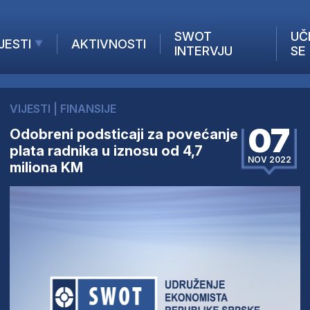
SWOT
UČ
JESTI
AKTIVNOSTI
INTERVJU
SE
AKTUELNO
ANALIZE
VIJESTI
|
FINANSIJE
KOMPANIJE
07
Odobreni podsticaji za povećanje
INANSIJE
plata radnika u iznosu od 4,7
Z STRANIH MEDIJA
NOV 2022
miliona KM