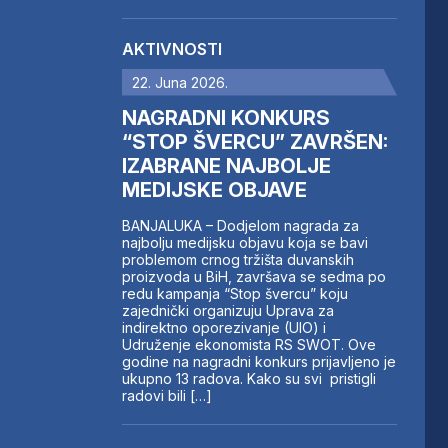
AKTIVNOSTI
22. Juna 2026.
NAGRADNI KONKURS
“STOP ŠVERCU” ZAVRŠEN:
IZABRANE NAJBOLJE
MEDIJSKE OBJAVE
BANJALUKA – Dodjelom nagrada za
najbolju medijsku objavu koja se bavi
problemom crnog tržišta duvanskih
proizvoda u BiH, završava se sedma po
redu kampanja “Stop švercu” koju
zajednički organizuju Uprava za
indirektno oporezivanje (UIO) i
Udruženje ekonomista RS SWOT. Ove
godine na nagradni konkurs prijavljeno je
ukupno 13 radova. Kako su svi pristigli
radovi bili […]