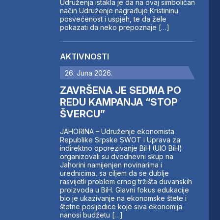
Udruženja istakla je da na ovaj simboličan
način Udruženje nagrađuje Kristininu
posvećenost i uspjeh, te da žele
pokazati da neko prepoznaje […]
AKTIVNOSTI
26. Juna 2026.
ZAVRŠENA JE SEDMA PO
REDU KAMPANJA “STOP
ŠVERCU”
JAHORINA – Udruženje ekonomista
Republike Srpske SWOT i Uprava za
indirektno oporezivanje BiH (UIO BiH)
organizovali su dvodnevni skup na
Jahorini namijenjen novinarima i
urednicima, sa ciljem da se dublje
rasvijetli problem crnog tržišta duvanskih
proizvoda u BiH. Glavni fokus edukacije
bio je ukazivanje na ekonomske štete i
štetne posljedice koje siva ekonomija
nanosi budžetu […]