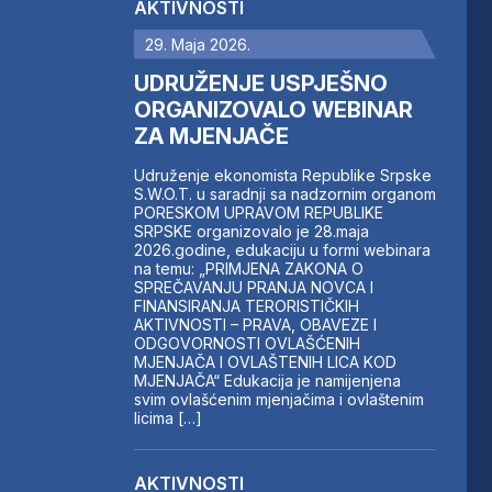
AKTIVNOSTI
29. Maja 2026.
UDRUŽENJE USPJEŠNO
ORGANIZOVALO WEBINAR
ZA MJENJAČE
Udruženje ekonomista Republike Srpske
S.W.O.T. u saradnji sa nadzornim organom
PORESKOM UPRAVOM REPUBLIKE
SRPSKE organizovalo je 28.maja
2026.godine, edukaciju u formi webinara
na temu: „PRIMJENA ZAKONA O
SPREČAVANJU PRANJA NOVCA I
FINANSIRANJA TERORISTIČKIH
AKTIVNOSTI – PRAVA, OBAVEZE I
ODGOVORNOSTI OVLAŠĆENIH
MJENJAČA I OVLAŠTENIH LICA KOD
MJENJAČA“ Edukacija je namijenjena
svim ovlašćenim mjenjačima i ovlaštenim
licima […]
AKTIVNOSTI