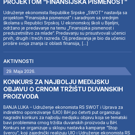
PROJEKTOM “FINANSIJSKA PISMENOST”
Udruženje ekonomista Republike Srpske „SWOT“ nastavlja sa
projektom “Finansijska pismenost” i saradnjom sa srednjim
školama u Republici Srpskoj. U ekonomskoj školi u Bijeljini,
održano je predavanje na temu „Finansijska pismenost i
preduzetništvo za mlade“. Predavanju su prisustvovali učenici
prvih, drugih i trećih razreda. Cilj predavanja je bio da učenici
prošire svoja znanja iz oblasti finansija, […]
AKTIVNOSTI
29. Maja 2026.
KONKURS ZA NAJBOLJU MEDIJSKU
OBJAVU O CRNOM TRŽIŠTU DUVANSKIH
PROIZVODA
BANJA LUKA – Udruženje ekonomista RS SWOT i Uprava za
indirektno oporezivanje (UIO) BiH po četvrti put organizuju
nagradni konkurs za najbolju medijsku objavu koja se tematski
bavi problemima crnog tržišta duvanskih proizvoda u BiH.
Konkurs se organizuje u sklopu nastavka kampanje “Stop
švercu”, koji zajednički realizuju UIO i Udruženje ekonomista RS