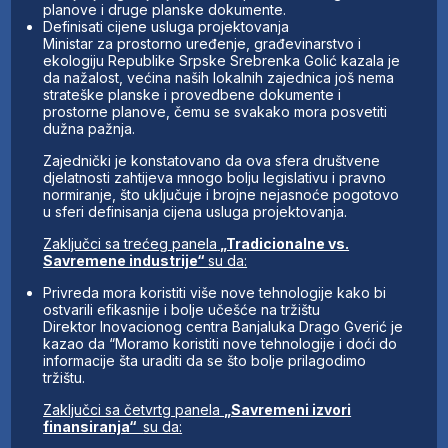
planove i druge planske dokumente.
Definisati cijene usluga projektovanja
Ministar za prostorno uređenje, građevinarstvo i
ekologiju Republike Srpske Srebrenka Golić kazala je
da nažalost, većina naših lokalnih zajednica još nema
strateške planske i provedbene dokumente i
prostorne planove, čemu se svakako mora posvetiti
dužna pažnja.
Zajednički je konstatovano da ova sfera društvene
djelatnosti zahtijeva mnogo bolju legislativu i pravno
normiranje, što uključuje i brojne nejasnoće pogotovo
u sferi definisanja cijena usluga projektovanja.
Zaključci sa trećeg panela
„Tradicionalne vs.
Savremene industrije“
su da:
Privreda mora koristiti više nove tehnologije kako bi
ostvarili efikasnije i bolje učešće na tržištu
Direktor Inovacionog centra Banjaluka Drago Gverić je
kazao da “Moramo koristiti nove tehnologije i doći do
informacije šta uraditi da se što bolje prilagodimo
tržištu.
Zaključci sa četvrtg panela
„Savremeni izvori
finansiranja“
su da: