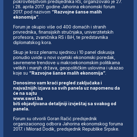
pokroviteljstvom predsjednika RS, organizovalo je 27.
i 28. aprila 2017. godine Jahorina ekonomski forum
2017. pod nazivom
“Razvojne šanse malih
ekonomija”
.
Forum je okupio više od 400 domaćih i stranih
privrednika, finansijskih stručnjaka, univerzitetskih
profesora, zvaničnika RS i BiH, te predstavnika
diplomatskog kora.
Skup je kroz plenarnu sjednicu i 10 panel diskusija
ponudio uvide u novi svjetski ekonomski poredak,
savremene trendove u makroekonomskim politikama
velikih i manjih država, geopolitičkim uslovima i ukazao
koje su
“Razvojne šanse malih ekonomija”
.
Donosimo vam kraći pregled zaključaka i
najvažnijih izjava sa svih panela uz napomenu da
će na sajtu
www.swot.ba
biti objavljivana detaljniji izvještaj sa svakog od
panela.
Forum su otvorili Goran Račić predsjednik
organizacionog odbora Jahorina ekonomskog foruma
2017. i Milorad Dodik, predsjednik Republike Srpske.