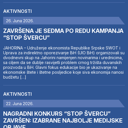
AKTIVNOSTI
26. Juna 2026.
ZAVRŠENA JE SEDMA PO REDU KAMPANJA
“STOP ŠVERCU”
JAHORINA – Udruženje ekonomista Republike Srpske SWOT i
Uprava za indirektno oporezivanje BiH (UIO BiH) organizovali su
dvodnevni skup na Jahorini namijenjen novinarima i urednicima,
sa ciljem da se dublje rasvijetli problem crnog tržišta duvanskih
proizvoda u BiH. Glavni fokus edukacije bio je ukazivanje na
ekonomske štete i štetne posljedice koje siva ekonomija nanosi
budžetu […]
AKTIVNOSTI
22. Juna 2026.
NAGRADNI KONKURS “STOP ŠVERCU”
ZAVRŠEN: IZABRANE NAJBOLJE MEDIJSKE
OBJAVE