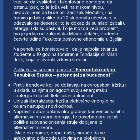
trudi se da kvalitetne i talentovane pomogne da
ostanu. Ipak, to je još uvek na niskom nivou,
nedovoljnom da bi se oni zadržali. Međutim, i na
forumu je bilo prilike da 20 studenata učestvuje, a
odazvalo se desetak i to je dokaz da su mladi zapali u
letargiju i da su pasivni. To je možda veći problem“,
bio je jedan od zaključaka Milane Jelače, studenta
četvrte odine Fakulteta poslovne ekonomije u Bijeljini.
Na panelu se konstatovalo i da je najbolja stvar za
studente u 10 godina formiranje Fondacije dr Milan
Jelić, koja je stvorila zdravu sredinu.
Zaključci sa sedmog panela:
“Energetski sektor
Republike Srpske – potencijal za budućnost”
Pratiti trendove koji se dešavaju na evropskom tržištu i
u skladu sa njima prilagoditi svoju energetsku
strategiju koja biti fleksibilan dokument
Ubrzati liberalizaciju trzišta električne energije na
kojem nastupaju novi odnosi.
Napraviti dobar balans oko gradnje konvencionalnih i
alternativnih izvora energije, te posebno preispitati
politike subvencionisanja struje dobijene iz
alternativnih izvora.
“Male ekonomije, poput naše, moraće da se
adekvatno prilagode uslovima na globalnom