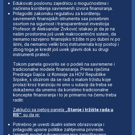
Edukovati poslovnu zajednicu o mogućnostima i
načinima korištenja savremenih izvora finansiranja.
Prilagoditi zakonsku regulativu za korištenju
savremenih finansijskih istrumenta saa posebnim
osvrtom na sigurnost i transparentnost investicija
Profesor dr Aleksandar Živković istakao je da je na
našim prostorima još uvek makrocentrični sistem, da
nemamo razvijeno finansijsko tržište ni po dubini ni po
širini, da nemamo veliki broj instrumenata koji postoji i
zbog toga je kredit još uvek glavni dok su drugi
instrumenti prateći.
Tokom panela govorilo se o podeli na savremene i
tradicionalne modele finansiranja. Prema riječima
Predraga Gajića iz Komisije za HOV Republike
Srpske, s obzirom da se radi o malom tržistu koje
prolazi kroz tranziciju mi smo u sutaciji da treba se
dokažemo da umemo da koristimo tradicionalne
koncepte finansiranja i to je primarno na čemu treba
raditi:
Zaključci sa petog panela
„Stanje i tržište rada u
RS“
su da je:
Potrebno je uvesti dualni sistem obrazovanja i
prilagoditi upisne politike zahtjevima privrede.
Izmjeniti model subvencionisanja zapošljavanja.