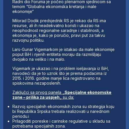
Radni dio Foruma je počeo plenarnom sjednicom sa
temom “Globalna ekonomska kretanja i male
ekonomije“
Milorad Dodik predsjednik RS je rekao da RS ima
resurse, ali ih neadekvatno koristi i ukazao na
neophodnost regionalne saradnje i stabilnosti, a
ekonomija je, kako je poručio, pravi put za takvu
razvojnu politiku.
Lars-Gunar Vigemarkom je istakao da male ekonomije
poput BiH i njenih entiteta moraju da razmišljaju
dvojako na veliko i na malo.
Vigemark je ukazao i na problem iseljavanja iz BiH,
navodeći da je to uzrok što je prema podacima iz
2015. i 2016. godine manje lica registrovano na
spiskovima nezaposlenih.
Zaključci sa prvog panela
„Specijalne ekonomske
zone – prilika za uspjeh„
su da:
Razvoj specijalnih ekonomskih zona su strategija koju
bi Republika Srpska trebala realizovati u narednom
periodu.i
Prilagoditi poreske i carinske regulative u skladu sa
potrebama specijalnih zona.