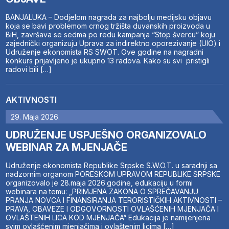
BANJALUKA – Dodjelom nagrada za najbolju medijsku objavu
koja se bavi problemom crnog tržišta duvanskih proizvoda u
BiH, završava se sedma po redu kampanja “Stop švercu” koju
zajednički organizuju Uprava za indirektno oporezivanje (UIO) i
Udruženje ekonomista RS SWOT. Ove godine na nagradni
konkurs prijavljeno je ukupno 13 radova. Kako su svi pristigli
radovi bili […]
AKTIVNOSTI
29. Maja 2026.
UDRUŽENJE USPJEŠNO ORGANIZOVALO
WEBINAR ZA MJENJAČE
Udruženje ekonomista Republike Srpske S.W.O.T. u saradnji sa
nadzornim organom PORESKOM UPRAVOM REPUBLIKE SRPSKE
organizovalo je 28.maja 2026.godine, edukaciju u formi
webinara na temu: „PRIMJENA ZAKONA O SPREČAVANJU
PRANJA NOVCA I FINANSIRANJA TERORISTIČKIH AKTIVNOSTI –
PRAVA, OBAVEZE I ODGOVORNOSTI OVLAŠĆENIH MJENJAČA I
OVLAŠTENIH LICA KOD MJENJAČA“ Edukacija je namijenjena
svim ovlašćenim mjenjačima i ovlaštenim licima […]