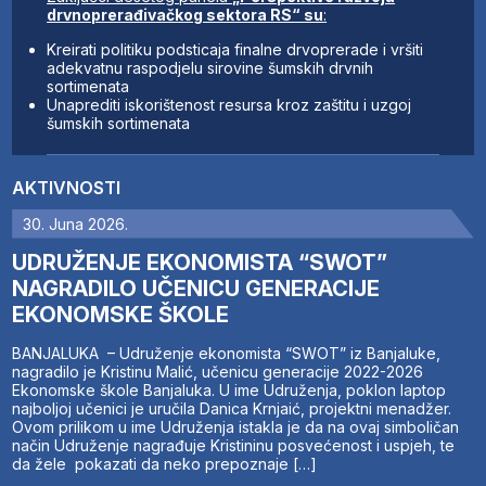
drvnoprerađivačkog sektora RS“ su
:
Kreirati politiku podsticaja finalne drvoprerade i vršiti
adekvatnu raspodjelu sirovine šumskih drvnih
sortimenata
Unaprediti iskorištenost resursa kroz zaštitu i uzgoj
šumskih sortimenata
AKTIVNOSTI
30. Juna 2026.
UDRUŽENJE EKONOMISTA “SWOT”
NAGRADILO UČENICU GENERACIJE
EKONOMSKE ŠKOLE
BANJALUKA – Udruženje ekonomista “SWOT” iz Banjaluke,
nagradilo je Kristinu Malić, učenicu generacije 2022-2026
Ekonomske škole Banjaluka. U ime Udruženja, poklon laptop
najboljoj učenici je uručila Danica Krnjaić, projektni menadžer.
Ovom prilikom u ime Udruženja istakla je da na ovaj simboličan
način Udruženje nagrađuje Kristininu posvećenost i uspjeh, te
da žele pokazati da neko prepoznaje […]