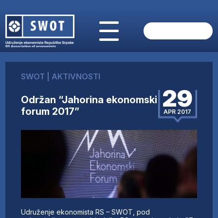
POČETNA
O NAMA
SWOT
|
AKTIVNOSTI
VIJESTI
29
AKTUELNO
Održan “Jahorina ekonomski
ANALIZE
forum 2017”
APR 2017
KOMPANIJE
FINANSIJE
IZ STRANIH MEDIJA
AKTIVNOSTI
SWOT INTERVJU
UČLANI SE
KONTAKT
Udruženje ekonomista RS – SWOT, pod