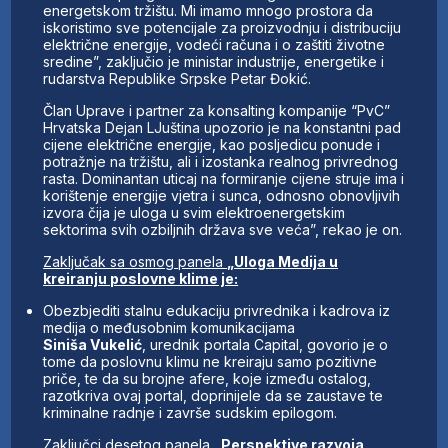
energetskom tržištu. Mi imamo mnogo prostora da
iskoristimo sve potencijale za proizvodnju i distribuciju
električne energije, vodeći računa i o zaštiti životne
sredine”, zaključio je ministar industrije, energetike i
rudarstva Republike Srpske Petar Đokić.
Član Uprave i partner za konsalting kompanije “PvC”
Hrvatska Dejan LJuština upozorio je na konstantni pad
cijene električne energije, kao posljedicu ponude i
potražnje na tržištu, ali i izostanka realnog privrednog
rasta. Dominantan uticaj na formiranje cijene struje ima i
korištenje energije vjetra i sunca, odnosno obnovljivih
izvora čija je uloga u svim elektroenergetskim
sektorima svih ozbiljnih država sve veća”, rekao je on.
Zaključak sa osmog panela
„Uloga Medija u
kreiranju poslovne klime je:
Obezbjediti stalnu edukaciju privrednika i kadrova iz
medija o međusobnim komunikacijama
Siniša Vukelić
, urednik portala Capital, govorio je o
tome da poslovnu klimu ne kreiraju samo pozitivne
priče, te da su brojne afere, koje između ostalog,
razotkriva ovaj portal, doprinijele da se zaustave te
kriminalne radnje i završe sudskim epilogom.
Zaključci desetog panela
„Perspektive razvoja