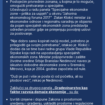
Postojećim privrednim zonama, u kojima je to moguće,
omogućiti pretvaranje u specijalne.
Učestvujući u radu panela “Specijalne ekonomske
zone – prilika za uspjeh” u okviru “Jahorina
ekonomskog foruma 2017” Zlatan Klokić ministar za
ekonomske odnose i regionalnu saradnju je objasnio
da pojam specijalnih ekonomskih zona predstavlja
određen prostor gdje se primjenjuju povoljniji uslovi
za poslovanje.
“Nije dobro samo kopirati nečiji model, potrebno je
prilagoditi ga svojim potrebama”, istakao je Klokić i
dodao da se time bavi radna grupa Vlade Republike
Srpske koja radi na uspostavljanju specijalnih
ekonomskih zona. Ministar poljoprivrede i zaštite
životne sredine Srbije Branislav Nedimović naveo je
iskustvo slobodne ekonomske zone u Sremskoj
Mitrovici, koja je 2004. godine započeta od nule.
“Duži je put i više je posla ići od početka, ali su
plodovi veći”, rekao je Nedimović.
Zaključci sa drugog panela
„Građevinarstvo kao
faktor razvoja domaće ekonomije
„ su da:
Izvršiti izmjene i dopune Zakona o prostornom
uredjenju i gradjenju, uskladiti prostorne i regulacione