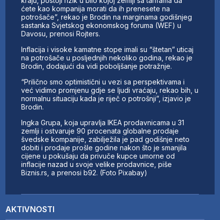
kraju, postoji rizik u bilo kojoj zemlji sa tarifama da
ćete kao kompanija morati da ih prenesete na
potrošače”, rekao je Brodin na marginama godišnjeg
sastanka Svjetskog ekonomskog foruma (WEF) u
Davosu, prenosi Rojters.
Inflacija i visoke kamatne stope imali su “štetan” uticaj
na potrošače u posljednjih nekoliko godina, rekao je
Brodin, dodajući da vidi poboljšanje potražnje.
“Prilično smo optimistični u vezi sa perspektivama i
već vidimo promjenu gdje se ljudi vraćaju, rekao bih, u
normalnu situaciju kada je riječ o potrošnji”, izjavio je
Brodin.
Ingka Grupa, koja upravlja IKEA prodavnicama u 31
zemlji i ostvaruje 90 procenata globalne prodaje
švedske kompanije, zabilježila je pad godišnje neto
dobiti i prodaje prošle godine nakon što je smanjila
cijene u pokušaju da privuče kupce umorne od
inflacije nazad u svoje velike prodavnice, piše
Biznis.rs, a prenosi b92. (Foto Pixabay)
AKTIVNOSTI