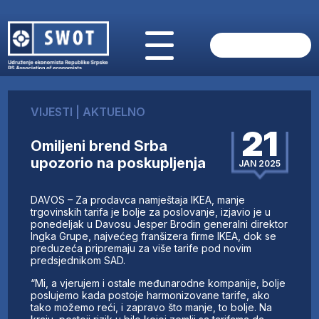
POČETNA
O NAMA
VIJESTI
|
AKTUELNO
VIJESTI
21
AKTUELNO
Omiljeni brend Srba
ANALIZE
upozorio na poskupljenja
JAN 2025
KOMPANIJE
FINANSIJE
DAVOS – Za prodavca namještaja IKEA, manje
IZ STRANIH MEDIJA
trgovinskih tarifa je bolje za poslovanje, izjavio je u
ponedeljak u Davosu Jesper Brodin generalni direktor
AKTIVNOSTI
Ingka Grupe, najvećeg franšizera firme IKEA, dok se
preduzeća pripremaju za više tarife pod novim
SWOT INTERVJU
predsjednikom SAD.
UČLANI SE
“Mi, a vjerujem i ostale međunarodne kompanije, bolje
KONTAKT
poslujemo kada postoje harmonizovane tarife, ako
tako možemo reći, i zapravo što manje, to bolje. Na