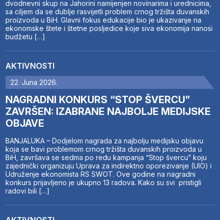
dvodnevni skup na Jahorini namijenjen novinarima i urednicima,
sa ciljem da se dublje rasvijetli problem crnog tržišta duvanskih
proizvoda u BiH. Glavni fokus edukacije bio je ukazivanje na
ekonomske štete i štetne posljedice koje siva ekonomija nanosi
budžetu […]
AKTIVNOSTI
22. Juna 2026.
NAGRADNI KONKURS “STOP ŠVERCU”
ZAVRŠEN: IZABRANE NAJBOLJE MEDIJSKE
OBJAVE
BANJALUKA – Dodjelom nagrada za najbolju medijsku objavu
koja se bavi problemom crnog tržišta duvanskih proizvoda u
BiH, završava se sedma po redu kampanja “Stop švercu” koju
zajednički organizuju Uprava za indirektno oporezivanje (UIO) i
Udruženje ekonomista RS SWOT. Ove godine na nagradni
konkurs prijavljeno je ukupno 13 radova. Kako su svi pristigli
radovi bili […]