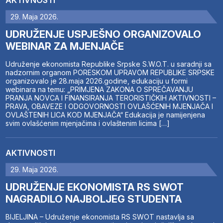
AKTIVNOSTI
29. Maja 2026.
UDRUŽENJE USPJEŠNO ORGANIZOVALO
WEBINAR ZA MJENJAČE
Udruženje ekonomista Republike Srpske S.W.O.T. u saradnji sa
nadzornim organom PORESKOM UPRAVOM REPUBLIKE SRPSKE
organizovalo je 28.maja 2026.godine, edukaciju u formi
webinara na temu: „PRIMJENA ZAKONA O SPREČAVANJU
PRANJA NOVCA I FINANSIRANJA TERORISTIČKIH AKTIVNOSTI –
PRAVA, OBAVEZE I ODGOVORNOSTI OVLAŠĆENIH MJENJAČA I
OVLAŠTENIH LICA KOD MJENJAČA“ Edukacija je namijenjena
svim ovlašćenim mjenjačima i ovlaštenim licima […]
AKTIVNOSTI
29. Maja 2026.
UDRUŽENJE EKONOMISTA RS SWOT
NAGRADILO NAJBOLJEG STUDENTA
BIJELJINA – Udruženje ekonomista RS SWOT nastavlja sa