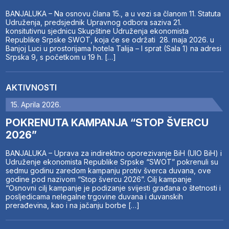
BANJALUKA – Na osnovu člana 15., a u vezi sa članom 11. Statuta
Udruženja, predsjednik Upravnog odbora saziva 21.
konsitutivnu sjednicu Skupštine Udruženja ekonomista
Republike Srpske SWOT, koja će se održati 28. maja 2026. u
Banjoj Luci u prostorijama hotela Talija – I sprat (Sala 1) na adresi
Srpska 9, s početkom u 19 h. […]
AKTIVNOSTI
15. Aprila 2026.
POKRENUTA KAMPANJA “STOP ŠVERCU
2026”
BANJALUKA – Uprava za indirektno oporezivanje BiH (UIO BiH) i
Udruženje ekonomista Republike Srpske “SWOT” pokrenuli su
sedmu godinu zaredom kampanju protiv šverca duvana, ove
godine pod nazivom “Stop švercu 2026”. Cilj kampanje
“Osnovni cilj kampanje je podizanje svijesti građana o štetnosti i
posljedicama nelegalne trgovine duvana i duvanskih
prerađevina, kao i na jačanju borbe […]