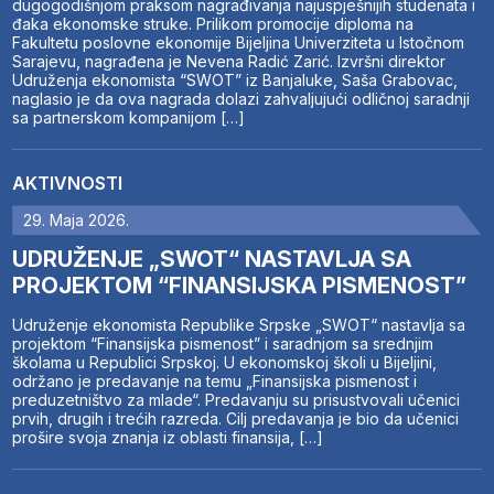
dugogodišnjom praksom nagrađivanja najuspješnijih studenata i
đaka ekonomske struke. Prilikom promocije diploma na
Fakultetu poslovne ekonomije Bijeljina Univerziteta u Istočnom
Sarajevu, nagrađena je Nevena Radić Zarić. Izvršni direktor
Udruženja ekonomista “SWOT” iz Banjaluke, Saša Grabovac,
naglasio je da ova nagrada dolazi zahvaljujući odličnoj saradnji
sa partnerskom kompanijom […]
AKTIVNOSTI
29. Maja 2026.
UDRUŽENJE „SWOT“ NASTAVLJA SA
PROJEKTOM “FINANSIJSKA PISMENOST”
Udruženje ekonomista Republike Srpske „SWOT“ nastavlja sa
projektom “Finansijska pismenost” i saradnjom sa srednjim
školama u Republici Srpskoj. U ekonomskoj školi u Bijeljini,
održano je predavanje na temu „Finansijska pismenost i
preduzetništvo za mlade“. Predavanju su prisustvovali učenici
prvih, drugih i trećih razreda. Cilj predavanja je bio da učenici
prošire svoja znanja iz oblasti finansija, […]