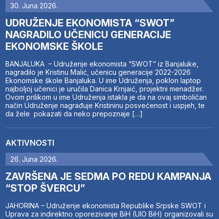
30. Juna 2026.
UDRUŽENJE EKONOMISTA “SWOT”
NAGRADILO UČENICU GENERACIJE
EKONOMSKE ŠKOLE
BANJALUKA – Udruženje ekonomista “SWOT” iz Banjaluke,
nagradilo je Kristinu Malić, učenicu generacije 2022-2026
Ekonomske škole Banjaluka. U ime Udruženja, poklon laptop
najboljoj učenici je uručila Danica Krnjaić, projektni menadžer.
Ovom prilikom u ime Udruženja istakla je da na ovaj simboličan
način Udruženje nagrađuje Kristininu posvećenost i uspjeh, te
da žele pokazati da neko prepoznaje […]
AKTIVNOSTI
26. Juna 2026.
ZAVRŠENA JE SEDMA PO REDU KAMPANJA
“STOP ŠVERCU”
JAHORINA – Udruženje ekonomista Republike Srpske SWOT i
Uprava za indirektno oporezivanje BiH (UIO BiH) organizovali su