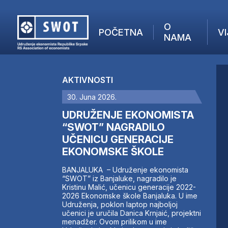
O
POČETNA
VI
NAMA
POČETNA
O NAMA
AKTIVNOSTI
VIJESTI
30. Juna 2026.
AKTUELNO
F
ANALIZE
UDRUŽENJE EKONOMISTA
I
KOMPANIJE
“SWOT” NAGRADILO
UČENICU GENERACIJE
FINANSIJE
EKONOMSKE ŠKOLE
IZ STRANIH MEDIJA
AKTIVNOSTI
BANJALUKA – Udruženje ekonomista
“SWOT” iz Banjaluke, nagradilo je
SWOT INTERVJU
Kristinu Malić, učenicu generacije 2022-
UČLANI SE
2026 Ekonomske škole Banjaluka. U ime
Udruženja, poklon laptop najboljoj
KONTAKT
učenici je uručila Danica Krnjaić, projektni
menadžer. Ovom prilikom u ime