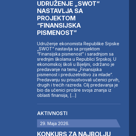
UDRUŽENJE „SWOT“
NASTAVLJA SA
PROJEKTOM
“FINANSIJSKA
PISMENOST”
Udruženje ekonomista Republike Srpske
„SWOT“ nastavlja sa projektom
“Finansijska pismenost” i saradnjom sa
srednjim školama u Republici Srpskoj. U
ekonomskoj školi u Bijeljini, održano je
predavanje na temu „Finansijska
pismenost i preduzetništvo za mlade“.
Predavanju su prisustvovali učenici prvih,
drugih i trećih razreda. Cilj predavanja je
bio da učenici prošire svoja znanja iz
oblasti finansija, […]
AKTIVNOSTI
29. Maja 2026.
KONKURS ZA NAJBOLJU