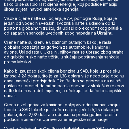
kako bi se suzbio rast cijena energije, koji podstiče inflaciju
širom svijeta, navodi američka agencija.
Visoke cijene nafte su, ocjenjuje AP, pomogle Rusiji, koja je
jedan od vodećih svetskih izvoznika nafte s udjelom od 12
posto na globalnom tržištu, da ublaži dio ekonomskog pritiska
od zapadnih sankcija uvedenih zbog napada na Ukrajinu.
Cijene nafte su krenule uzlaznom putanjom kako je rasla
globalna potražnja za gorivom za automobile, kamione i
avione. Usljed rata u Ukrajini, njihov rast se ubrzao zbog straha
od gubitka ruske nafte tržištu u slučaju pooštravanja sankcija
prema Moskvi.
Kako bi zauzdao skok cijena benzina u SAD, koje u prosjeku
iznose 4,24 dolara, što je za 1,38 dolara više nego prije godinu
dana, američki predsjednik Džo Bajden se priprema da naloži
puštanje u promet do milion barela dnevno iz strateških rezervi
nafte tokom narednih mjeseci, a očekuje se da će to saopštiti
danas.
Cijena dizel goriva za kamione, poljoprivrednu mehanizaciju i
fabrike u SAD takođe je skočila na prosječnih 5,25 dolara po
galonu, ili za 2,02 dolara u odnosu na prošlu godinu, prema
podacima američke Uprave za energetske informacije.
Vijest o “oslobađanju” nafte iz strateških rezervi SAD izazvala