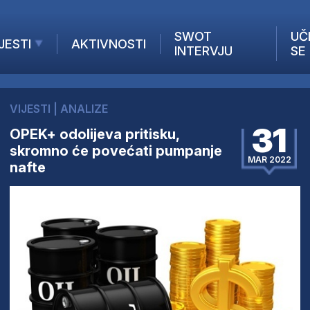
SWOT
UČ
JESTI
AKTIVNOSTI
INTERVJU
SE
AKTUELNO
ANALIZE
VIJESTI
|
ANALIZE
KOMPANIJE
31
OPEK+ odolijeva pritisku,
INANSIJE
skromno će povećati pumpanje
Z STRANIH MEDIJA
MAR 2022
nafte