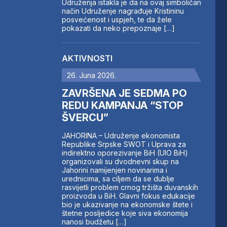
Udruženja istakla je da na ovaj simboličan
način Udruženje nagrađuje Kristininu
posvećenost i uspjeh, te da žele
pokazati da neko prepoznaje […]
AKTIVNOSTI
26. Juna 2026.
ZAVRŠENA JE SEDMA PO
REDU KAMPANJA “STOP
ŠVERCU”
JAHORINA – Udruženje ekonomista
Republike Srpske SWOT i Uprava za
indirektno oporezivanje BiH (UIO BiH)
organizovali su dvodnevni skup na
Jahorini namijenjen novinarima i
urednicima, sa ciljem da se dublje
rasvijetli problem crnog tržišta duvanskih
proizvoda u BiH. Glavni fokus edukacije
bio je ukazivanje na ekonomske štete i
štetne posljedice koje siva ekonomija
nanosi budžetu […]