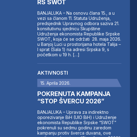
RS SWOT
BANJALUKA – Na osnovu člana 15., a u
vezi sa članom 11. Statuta Udruženja,
predsjednik Upravnog odbora saziva 21.
konsitutivnu sjednicu Skupštine
Udruženja ekonomista Republike Srpske
SWOT, koja će se održati 28. maja 2026.
u Banjoj Luci u prostorijama hotela Talija –
I sprat (Sala 1) na adresi Srpska 9, s
početkom u 19 h. […]
AKTIVNOSTI
15. Aprila 2026.
POKRENUTA KAMPANJA
“STOP ŠVERCU 2026”
BANJALUKA – Uprava za indirektno
oporezivanje BiH (UIO BiH) i Udruženje
ekonomista Republike Srpske “SWOT”
pokrenuli su sedmu godinu zaredom
kampanju protiv šverca duvana, ove