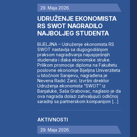
29. Maja 2026.
UDRUŽENJE EKONOMISTA
RS SWOT NAGRADILO
NAJBOLJEG STUDENTA
BIJELJINA – Udruženje ekonomista RS
SWOT nastavlja sa dugogodišnjom
praksom nagrađivanja najuspješnijih
studenata i đaka ekonomske struke.
Prilikom promocije diploma na Fakultetu
poslovne ekonomije Bijeljina Univerziteta
u Istočnom Sarajevu, nagrađena je
Nevena Radić Zarić. Izvršni direktor
Udruženja ekonomista “SWOT” iz
Banjaluke, Saša Grabovac, naglasio je da
ova nagrada dolazi zahvaljujući odličnoj
saradnji sa partnerskom kompanijom […]
AKTIVNOSTI
29. Maja 2026.