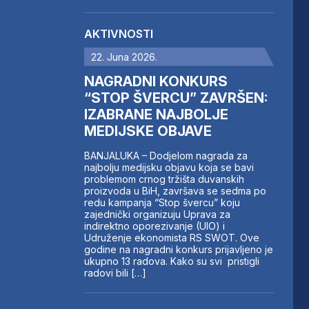
AKTIVNOSTI
22. Juna 2026.
NAGRADNI KONKURS
“STOP ŠVERCU” ZAVRŠEN:
IZABRANE NAJBOLJE
MEDIJSKE OBJAVE
BANJALUKA – Dodjelom nagrada za
najbolju medijsku objavu koja se bavi
problemom crnog tržišta duvanskih
proizvoda u BiH, završava se sedma po
redu kampanja “Stop švercu” koju
zajednički organizuju Uprava za
indirektno oporezivanje (UIO) i
Udruženje ekonomista RS SWOT. Ove
godine na nagradni konkurs prijavljeno je
ukupno 13 radova. Kako su svi pristigli
radovi bili […]