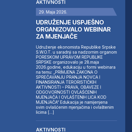
AKTIVNOSTI
29. Maja 2026.
UDRUŽENJE USPJEŠNO
ORGANIZOVALO WEBINAR
ZA MJENJAČE
Udruženje ekonomista Republike Srpske
S.W.O.T. u saradnji sa nadzornim organom
PORESKOM UPRAVOM REPUBLIKE
SRPSKE organizovalo je 28.maja
2026.godine, edukaciju u formi webinara
na temu: „PRIMJENA ZAKONA O
SPREČAVANJU PRANJA NOVCA I
FINANSIRANJA TERORISTIČKIH
AKTIVNOSTI – PRAVA, OBAVEZE I
ODGOVORNOSTI OVLAŠĆENIH
MJENJAČA I OVLAŠTENIH LICA KOD
MJENJAČA“ Edukacija je namijenjena
svim ovlašćenim mjenjačima i ovlaštenim
licima […]
AKTIVNOSTI