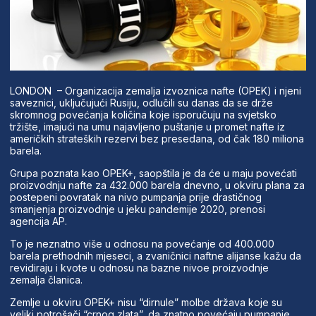
LONDON – Organizacija zemalja izvoznica nafte (OPEK) i njeni
saveznici, uključujući Rusiju, odlučili su danas da se drže
skromnog povećanja količina koje isporučuju na svjetsko
tržište, imajući na umu najavljeno puštanje u promet nafte iz
američkih strateških rezervi bez presedana, od čak 180 miliona
barela.
Grupa poznata kao OPEK+, saopštila je da će u maju povećati
proizvodnju nafte za 432.000 barela dnevno, u okviru plana za
postepeni povratak na nivo pumpanja prije drastičnog
smanjenja proizvodnje u jeku pandemije 2020, prenosi
agencija AP.
To je neznatno više u odnosu na povećanje od 400.000
barela prethodnih mjeseci, a zvaničnici naftne alijanse kažu da
revidiraju i kvote u odnosu na bazne nivoe proizvodnje
zemalja članica.
Zemlje u okviru OPEK+ nisu “dirnule” molbe država koje su
veliki potrošači “crnog zlata”, da znatno povećaju pumpanje