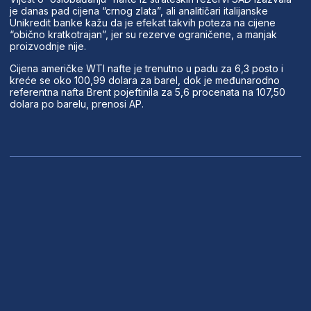
je danas pad cijena “crnog zlata”, ali analitičari italijanske
Unikredit banke kažu da je efekat takvih poteza na cijene
“obično kratkotrajan”, jer su rezerve ograničene, a manjak
proizvodnje nije.
Cijena američke WTI nafte je trenutno u padu za 6,3 posto i
kreće se oko 100,99 dolara za barel, dok je međunarodno
referentna nafta Brent pojeftinila za 5,6 procenata na 107,50
dolara po barelu, prenosi AP.