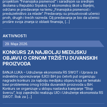
projektom “Finansijska pismenost” i saradnjom sa srednjim
školama u Republici Srpskoj. U ekonomskoj školi u Bijeljini,
održano je predavanje na temu „Finansijska pismenost i
preduzetništvo za mlade“. Predavanju su prisustvovali učenici
prvih, drugih i trećih razreda. Cilj predavanja je bio da učenici
prošire svoja znanja iz oblasti finansija, […]
AKTIVNOSTI
29. Maja 2026.
KONKURS ZA NAJBOLJU MEDIJSKU
OBJAVU O CRNOM TRŽIŠTU DUVANSKIH
PROIZVODA
BANJA LUKA – Udruženje ekonomista RS SWOT i Uprava za
indirektno oporezivanje (UIO) BiH po četvrti put organizuju
nagradni konkurs za najbolju medijsku objavu koja se tematski
bavi problemima crnog tržišta duvanskih proizvoda u BiH.
Konkurs se organizuje u sklopu nastavka kampanje “Stop
švercu”, koji zajednički realizuju UIO i Udruženje ekonomista RS
SWOT. Rok za […]