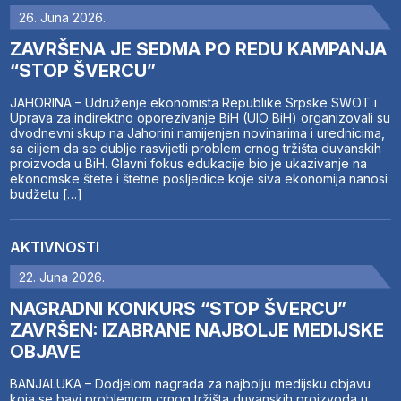
26. Juna 2026.
ZAVRŠENA JE SEDMA PO REDU KAMPANJA
“STOP ŠVERCU”
JAHORINA – Udruženje ekonomista Republike Srpske SWOT i
Uprava za indirektno oporezivanje BiH (UIO BiH) organizovali su
dvodnevni skup na Jahorini namijenjen novinarima i urednicima,
sa ciljem da se dublje rasvijetli problem crnog tržišta duvanskih
proizvoda u BiH. Glavni fokus edukacije bio je ukazivanje na
ekonomske štete i štetne posljedice koje siva ekonomija nanosi
budžetu […]
AKTIVNOSTI
22. Juna 2026.
NAGRADNI KONKURS “STOP ŠVERCU”
ZAVRŠEN: IZABRANE NAJBOLJE MEDIJSKE
OBJAVE
BANJALUKA – Dodjelom nagrada za najbolju medijsku objavu
koja se bavi problemom crnog tržišta duvanskih proizvoda u