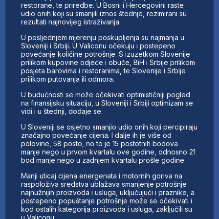
restorane, te priredbe. U Bosni i Hercegovini raste
udio onih koji su smanjili iznos štednje, rezimirani su
rezultati najnovijeg istraživanja.
U posljednjem mjerenju poskupljenja su najmanja u
Sloveniji i Srbiji. U Valiconu očekuju i postepeno
povećanje količine potrošnje. S izuzetkom Slovenije
prilikom kupovine odjeće i obuće, BiH i Srbije prilikom
posjeta barovima i restoranima, te Slovenije i Srbije
prilikom putovanja ili odmora.
U budućnosti se može očekivati ​​optimističniji pogled
na finansijsku situaciju, u Sloveniji i Srbiji optimizam se
vidi i u štednji, dodaje se.
U Sloveniji se osjetno smanjio udio onih koji percipiraju
značajno povećanje cijena. I dalje ih je više od
polovine, 58 posto, no to je 15 postotnih bodova
manje nego u prvom kvartalu ove godine, odnosno 21
bod manje nego u zadnjem kvartalu prošle godine.
Manji uticaj cijena energenata i motornih goriva na
raspoloživa sredstva ublažava smanjenje potrošnje
najnužnijih proizvoda i usluga, uključujući i praznike, a
postepeno popuštanje potrošnje može se očekivati ​​i
kod ostalih kategorija proizvoda i usluga, zaključili su
u Valiconu.