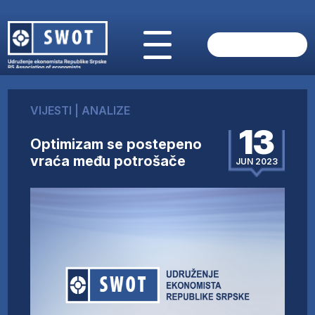
POČETNA
O NAMA
VIJESTI
|
ANALIZE
VIJESTI
13
AKTUELNO
Optimizam se postepeno
ANALIZE
vraća među potrošače
JUN 2023
KOMPANIJE
FINANSIJE
IZ STRANIH MEDIJA
AKTIVNOSTI
SWOT INTERVJU
UČLANI SE
KONTAKT