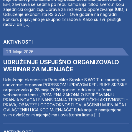
BiH, završava se sedma po redu kampanja “Stop švercu” koju
zajednički organizuju Uprava za indirektno oporezivanje (UIO) i
Udruženje ekonomista RS SWOT. Ove godine na nagradni
konkurs prijavljeno je ukupno 13 radova. Kako su svi pristigli
radovi bili […]
AKTIVNOSTI
29. Maja 2026.
UDRUŽENJE USPJEŠNO ORGANIZOVALO
WEBINAR ZA MJENJAČE
Udruženje ekonomista Republike Srpske S.W.O.T. u saradnji sa
nadzornim organom PORESKOM UPRAVOM REPUBLIKE SRPSKE
organizovalo je 28.maja 2026.godine, edukaciju u formi
webinara na temu: „PRIMJENA ZAKONA O SPREČAVANJU
PRANJA NOVCA I FINANSIRANJA TERORISTIČKIH AKTIVNOSTI –
PRAVA, OBAVEZE I ODGOVORNOSTI OVLAŠĆENIH MJENJAČA I
OVLAŠTENIH LICA KOD MJENJAČA“ Edukacija je namijenjena
svim ovlašćenim mjenjačima i ovlaštenim licima […]