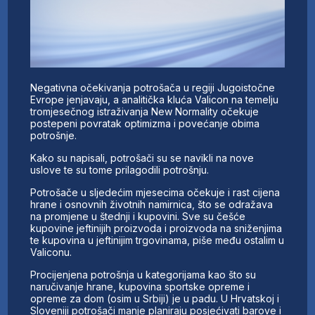
Negativna očekivanja potrošača u regiji Jugoistočne
Evrope jenjavaju, a analitička kluća Valicon na temelju
tromjesečnog istraživanja New Normality očekuje
postepeni povratak optimizma i povećanje obima
potrošnje.
Kako su napisali, potrošači su se navikli na nove
uslove te su tome prilagodili potrošnju.
Potrošače u sljedećim mjesecima očekuje i rast cijena
hrane i osnovnih životnih namirnica, što se odražava
na promjene u štednji i kupovini. Sve su češće
kupovine jeftinijih proizvoda i proizvoda na sniženjima
te kupovina u jeftinijim trgovinama, piše među ostalim u
Valiconu.
Procijenjena potrošnja u kategorijama kao što su
naručivanje hrane, kupovina sportske opreme i
opreme za dom (osim u Srbiji) je u padu. U Hrvatskoj i
Sloveniji potrošači manje planiraju posjećivati ​​barove i