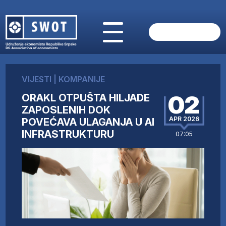
POČETNA
O NAMA
VIJESTI
|
KOMPANIJE
VIJESTI
02
ORAKL OTPUŠTA HILJADE
AKTUELNO
ZAPOSLENIH DOK
ANALIZE
APR 2026
POVEĆAVA ULAGANJA U AI
KOMPANIJE
INFRASTRUKTURU
07:05
FINANSIJE
IZ STRANIH MEDIJA
AKTIVNOSTI
SWOT INTERVJU
UČLANI SE
KONTAKT