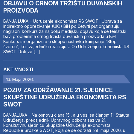
OBJAVU O CRNOM TRŽIŠTU DUVANSKIH
PROIZVODA
BANJA LUKA – Udruženje ekonomista RS SWOT i Uprava za
indirektno oporezivanje (UIO) BiH po četvrti put organizuju
nagradni konkurs za najbolju medijsku objavu koja se tematski
bavi problemima crnog tržišta duvanskih proizvoda u BiH.
Konkurs se organizuje u sklopu nastavka kampanje “Stop
švercu”, koji zajednički realizuju UIO i Udruženje ekonomista RS
SWOT. Rok za […]
AKTIVNOSTI
13. Maja 2026.
POZIV ZA ODRŽAVANJE 21. SJEDNICE
SKUPŠTINE UDRUŽENJA EKONOMISTA RS
SWOT
BANJALUKA – Na osnovu člana 15., a u vezi sa članom 11. Statuta
Udruženja, predsjednik Upravnog odbora saziva 21.
konsitutivnu sjednicu Skupštine Udruženja ekonomista
Republike Srpske SWOT, koja će se održati 28. maja 2026. u