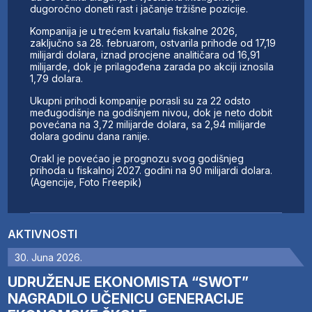
dugoročno doneti rast i jačanje tržišne pozicije.
Kompanija je u trećem kvartalu fiskalne 2026,
zaključno sa 28. februarom, ostvarila prihode od 17,19
milijardi dolara, iznad procjene analitičara od 16,91
milijarde, dok je prilagođena zarada po akciji iznosila
1,79 dolara.
Ukupni prihodi kompanije porasli su za 22 odsto
međugodišnje na godišnjem nivou, dok je neto dobit
povećana na 3,72 milijarde dolara, sa 2,94 milijarde
dolara godinu dana ranije.
Orakl je povećao je prognozu svog godišnjeg
prihoda u fiskalnoj 2027. godini na 90 milijardi dolara.
(Agencije, Foto Freepik)
AKTIVNOSTI
30. Juna 2026.
UDRUŽENJE EKONOMISTA “SWOT”
NAGRADILO UČENICU GENERACIJE