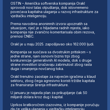
OSTIN – Američka softverska kompanija Orakl
sprovodi novi talas otpuštanja, dok istovremeno
povećava kapitalna ulaganja u razvoj infrastrukture za
vještačku inteligenciju.
Prema navodima anonimnih izvora upoznatih sa
situacijom, riječ je o hiljadama radnih mjesta, iako
kompanija nije zvanično komentarisala obim rezova,
prenosi CNBC.
Orakl je u maju 2025. zapošljavao oko 162.000 ljudi.
Kompanija se suočava sa dvostrukim pritiskom – s
jedne strane, njen osnovni biznis trpi zbog
konkurencije generativnih AI modela, dok s druge
strane investitori izražavaju zabrinutost zbog rasta
duga i smanjenja novčanog toka.
Orakl trenutno zaostaje za najvećim igračima u klaud
sektoru, zbog čega agresivno koristi tržište kapitala
za finansiranje širenja infrastrukture.
U januaru je najavila plan za prikupljanje čak 50
milijardi dolara kroz dug i kapital.
Uprkos kratkoročnim izazovima, iz kompanije poručuju
da će velika ulaganja u vještačku inteligenciju