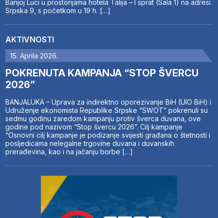
Banjoj Luci u prostorijama hotela Talija – I sprat (Sala 1) na adresi
Srpska 9, s početkom u 19 h. […]
AKTIVNOSTI
15. Aprila 2026.
POKRENUTA KAMPANJA “STOP ŠVERCU
2026”
BANJALUKA – Uprava za indirektno oporezivanje BiH (UIO BiH) i
Udruženje ekonomista Republike Srpske “SWOT” pokrenuli su
sedmu godinu zaredom kampanju protiv šverca duvana, ove
godine pod nazivom “Stop švercu 2026”. Cilj kampanje
“Osnovni cilj kampanje je podizanje svijesti građana o štetnosti i
posljedicama nelegalne trgovine duvana i duvanskih
prerađevina, kao i na jačanju borbe […]