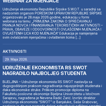
WEBINAR ZA MJENJAČE
Udruženje ekonomista Republike Srpske S.W.O.T. u saradnji sa
nadzornim organom PORESKOM UPRAVOM REPUBLIKE SRPSKE
organizovalo je 28.maja 2026.godine, edukaciju u formi
webinara na temu: „PRIMJENA ZAKONA O SPREČAVANJU
PRANJA NOVCA I FINANSIRANJA TERORISTIČKIH AKTIVNOSTI –
PRAVA, OBAVEZE I ODGOVORNOSTI OVLAŠĆENIH MJENJAČA I
OVLAŠTENIH LICA KOD MJENJAČA“ Edukacija je namijenjena
svim ovlašćenim mjenjačima i ovlaštenim licima […]
AKTIVNOSTI
29. Maja 2026.
UDRUŽENJE EKONOMISTA RS SWOT
NAGRADILO NAJBOLJEG STUDENTA
BIJELJINA – Udruženje ekonomista RS SWOT nastavlja sa
dugogodišnjom praksom nagrađivanja najuspješnijih studenata i
đaka ekonomske struke. Prilikom promocije diploma na
Fakultetu poslovne ekonomije Bijeljina Univerziteta u Istočnom
Sarajevu, nagrađena je Nevena Radić Zarić. Izvršni direktor
Udruženja ekonomista “SWOT” iz Banjaluke, Saša Grabovac,
naglasio je da ova nagrada dolazi zahvaljujući odličnoj saradnji