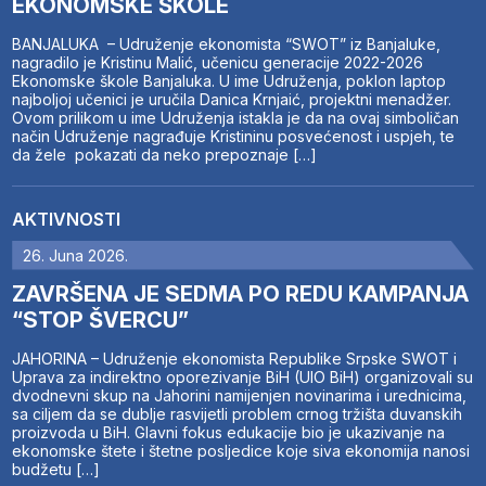
EKONOMSKE ŠKOLE
BANJALUKA – Udruženje ekonomista “SWOT” iz Banjaluke,
nagradilo je Kristinu Malić, učenicu generacije 2022-2026
Ekonomske škole Banjaluka. U ime Udruženja, poklon laptop
najboljoj učenici je uručila Danica Krnjaić, projektni menadžer.
Ovom prilikom u ime Udruženja istakla je da na ovaj simboličan
način Udruženje nagrađuje Kristininu posvećenost i uspjeh, te
da žele pokazati da neko prepoznaje […]
AKTIVNOSTI
26. Juna 2026.
ZAVRŠENA JE SEDMA PO REDU KAMPANJA
“STOP ŠVERCU”
JAHORINA – Udruženje ekonomista Republike Srpske SWOT i
Uprava za indirektno oporezivanje BiH (UIO BiH) organizovali su
dvodnevni skup na Jahorini namijenjen novinarima i urednicima,
sa ciljem da se dublje rasvijetli problem crnog tržišta duvanskih
proizvoda u BiH. Glavni fokus edukacije bio je ukazivanje na
ekonomske štete i štetne posljedice koje siva ekonomija nanosi
budžetu […]