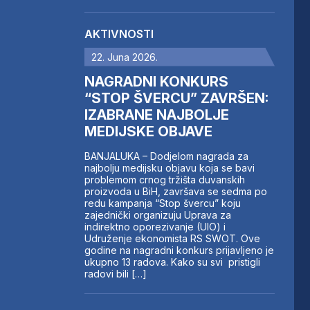
AKTIVNOSTI
22. Juna 2026.
NAGRADNI KONKURS
“STOP ŠVERCU” ZAVRŠEN:
IZABRANE NAJBOLJE
MEDIJSKE OBJAVE
BANJALUKA – Dodjelom nagrada za
najbolju medijsku objavu koja se bavi
problemom crnog tržišta duvanskih
proizvoda u BiH, završava se sedma po
redu kampanja “Stop švercu” koju
zajednički organizuju Uprava za
indirektno oporezivanje (UIO) i
Udruženje ekonomista RS SWOT. Ove
godine na nagradni konkurs prijavljeno je
ukupno 13 radova. Kako su svi pristigli
radovi bili […]