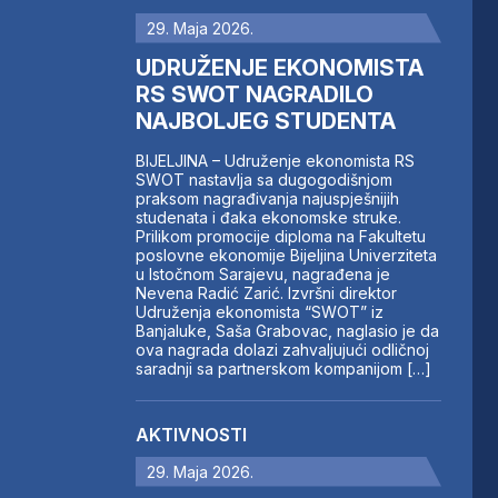
29. Maja 2026.
UDRUŽENJE EKONOMISTA
RS SWOT NAGRADILO
NAJBOLJEG STUDENTA
BIJELJINA – Udruženje ekonomista RS
SWOT nastavlja sa dugogodišnjom
praksom nagrađivanja najuspješnijih
studenata i đaka ekonomske struke.
Prilikom promocije diploma na Fakultetu
poslovne ekonomije Bijeljina Univerziteta
u Istočnom Sarajevu, nagrađena je
Nevena Radić Zarić. Izvršni direktor
Udruženja ekonomista “SWOT” iz
Banjaluke, Saša Grabovac, naglasio je da
ova nagrada dolazi zahvaljujući odličnoj
saradnji sa partnerskom kompanijom […]
AKTIVNOSTI
29. Maja 2026.