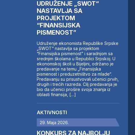
UDRUŽENJE „SWOT“
NASTAVLJA SA
PROJEKTOM
“FINANSIJSKA
PISMENOST”
Udruženje ekonomista Republike Srpske
„SWOT“ nastavlja sa projektom
“Finansijska pismenost” i saradnjom sa
srednjim školama u Republici Srpskoj. U
ekonomskoj školi u Bijeljini, održano je
predavanje na temu „Finansijska
pismenost i preduzetništvo za mlade“.
Predavanju su prisustvovali učenici prvih,
drugih i trećih razreda. Cilj predavanja je
bio da učenici prošire svoja znanja iz
oblasti finansija, […]
AKTIVNOSTI
29. Maja 2026.
KONKURS ZA NAJBOLJU