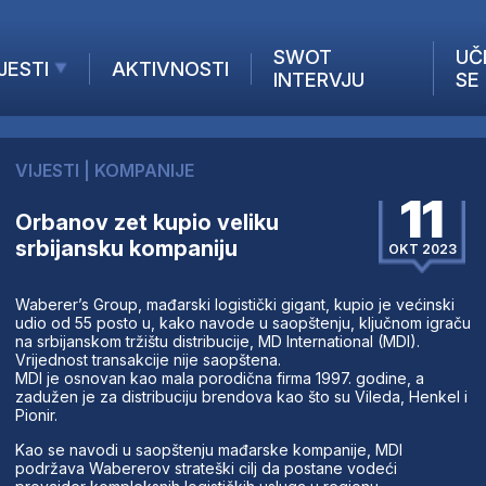
SWOT
UČ
JESTI
AKTIVNOSTI
INTERVJU
SE
AKTUELNO
ANALIZE
VIJESTI
|
KOMPANIJE
KOMPANIJE
11
INANSIJE
Orbanov zet kupio veliku
srbijansku kompaniju
Z STRANIH MEDIJA
OKT 2023
Waberer’s Group, mađarski logistički gigant, kupio je većinski
udio od 55 posto u, kako navode u saopštenju, ključnom igraču
na srbijanskom tržištu distribucije, MD International (MDI).
Vrijednost transakcije nije saopštena.
MDI je osnovan kao mala porodična firma 1997. godine, a
zadužen je za distribuciju brendova kao što su Vileda, Henkel i
Pionir.
Kao se navodi u saopštenju mađarske kompanije, MDI
podržava Wabererov strateški cilj da postane vodeći