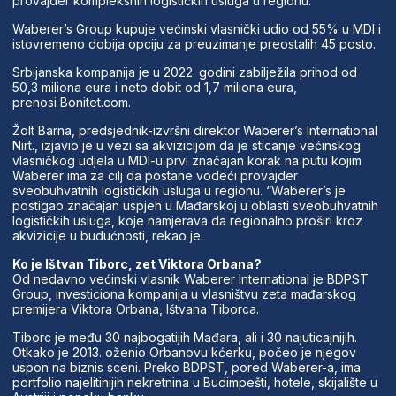
provajder kompleksnih logističkih usluga u regionu.
Waberer’s Group kupuje većinski vlasnički udio od 55% u MDI i
istovremeno dobija opciju za preuzimanje preostalih 45 posto.
Srbijanska kompanija je u 2022. godini zabilježila prihod od
50,3 miliona eura i neto dobit od 1,7 miliona eura,
prenosi Bonitet.com.
Žolt Barna, predsjednik-izvršni direktor Waberer’s International
Nirt., izjavio je u vezi sa akvizicijom da je sticanje većinskog
vlasničkog udjela u MDI-u prvi značajan korak na putu kojim
Waberer ima za cilj da postane vodeći provajder
sveobuhvatnih logističkih usluga u regionu. “Waberer’s je
postigao značajan uspjeh u Mađarskoj u oblasti sveobuhvatnih
logističkih usluga, koje namjerava da regionalno proširi kroz
akvizicije u budućnosti, rekao je.
Ko je Ištvan Tiborc, zet Viktora Orbana?
Od nedavno većinski vlasnik Waberer International je BDPST
Group, investiciona kompanija u vlasništvu zeta mađarskog
premijera Viktora Orbana, Ištvana Tiborca.
Tiborc je među 30 najbogatijih Mađara, ali i 30 najuticajnijih.
Otkako je 2013. oženio Orbanovu kćerku, počeo je njegov
uspon na biznis sceni. Preko BDPST, pored Waberer-a, ima
portfolio najelitinijih nekretnina u Budimpešti, hotele, skijalište u