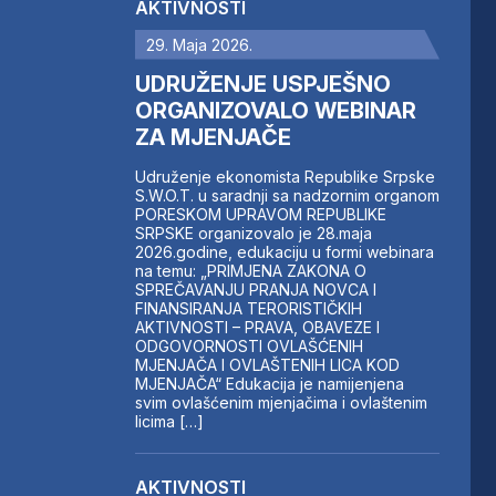
AKTIVNOSTI
29. Maja 2026.
UDRUŽENJE USPJEŠNO
ORGANIZOVALO WEBINAR
ZA MJENJAČE
Udruženje ekonomista Republike Srpske
S.W.O.T. u saradnji sa nadzornim organom
PORESKOM UPRAVOM REPUBLIKE
SRPSKE organizovalo je 28.maja
2026.godine, edukaciju u formi webinara
na temu: „PRIMJENA ZAKONA O
SPREČAVANJU PRANJA NOVCA I
FINANSIRANJA TERORISTIČKIH
AKTIVNOSTI – PRAVA, OBAVEZE I
ODGOVORNOSTI OVLAŠĆENIH
MJENJAČA I OVLAŠTENIH LICA KOD
MJENJAČA“ Edukacija je namijenjena
svim ovlašćenim mjenjačima i ovlaštenim
licima […]
AKTIVNOSTI