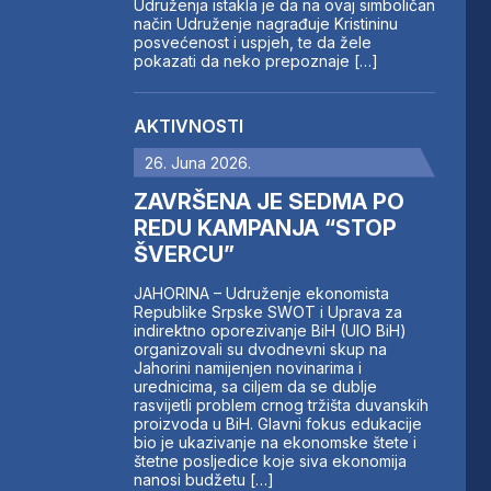
Udruženja istakla je da na ovaj simboličan
način Udruženje nagrađuje Kristininu
posvećenost i uspjeh, te da žele
pokazati da neko prepoznaje […]
AKTIVNOSTI
26. Juna 2026.
ZAVRŠENA JE SEDMA PO
REDU KAMPANJA “STOP
ŠVERCU”
JAHORINA – Udruženje ekonomista
Republike Srpske SWOT i Uprava za
indirektno oporezivanje BiH (UIO BiH)
organizovali su dvodnevni skup na
Jahorini namijenjen novinarima i
urednicima, sa ciljem da se dublje
rasvijetli problem crnog tržišta duvanskih
proizvoda u BiH. Glavni fokus edukacije
bio je ukazivanje na ekonomske štete i
štetne posljedice koje siva ekonomija
nanosi budžetu […]