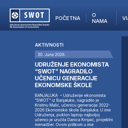
O
POČETNA
VI
NAMA
POČETNA
O NAMA
AKTIVNOSTI
VIJESTI
30. Juna 2026.
AKTUELNO
F
ANALIZE
UDRUŽENJE EKONOMISTA
I
KOMPANIJE
“SWOT” NAGRADILO
UČENICU GENERACIJE
FINANSIJE
EKONOMSKE ŠKOLE
IZ STRANIH MEDIJA
AKTIVNOSTI
BANJALUKA – Udruženje ekonomista
“SWOT” iz Banjaluke, nagradilo je
SWOT INTERVJU
Kristinu Malić, učenicu generacije 2022-
UČLANI SE
2026 Ekonomske škole Banjaluka. U ime
Udruženja, poklon laptop najboljoj
KONTAKT
učenici je uručila Danica Krnjaić, projektni
menadžer. Ovom prilikom u ime