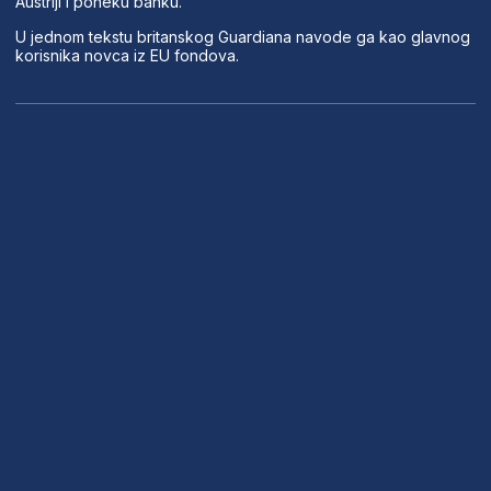
Austriji i poneku banku.
U jednom tekstu britanskog Guardiana navode ga kao glavnog
korisnika novca iz EU fondova.