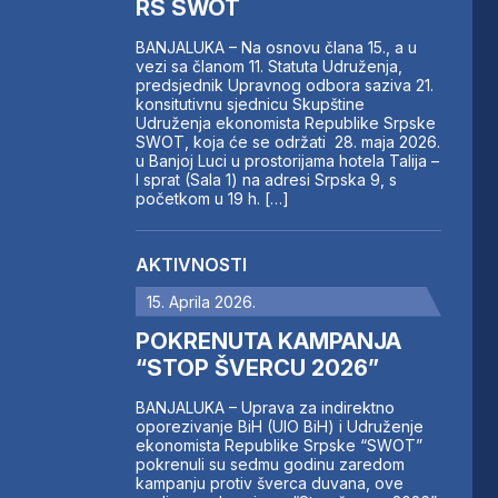
RS SWOT
BANJALUKA – Na osnovu člana 15., a u
vezi sa članom 11. Statuta Udruženja,
predsjednik Upravnog odbora saziva 21.
konsitutivnu sjednicu Skupštine
Udruženja ekonomista Republike Srpske
SWOT, koja će se održati 28. maja 2026.
u Banjoj Luci u prostorijama hotela Talija –
I sprat (Sala 1) na adresi Srpska 9, s
početkom u 19 h. […]
AKTIVNOSTI
15. Aprila 2026.
POKRENUTA KAMPANJA
“STOP ŠVERCU 2026”
BANJALUKA – Uprava za indirektno
oporezivanje BiH (UIO BiH) i Udruženje
ekonomista Republike Srpske “SWOT”
pokrenuli su sedmu godinu zaredom
kampanju protiv šverca duvana, ove