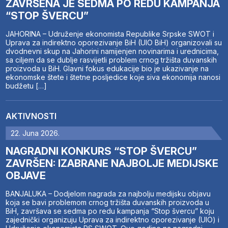
ZAVRŠENA JE SEDMA PO REDU KAMPANJA
“STOP ŠVERCU”
JAHORINA – Udruženje ekonomista Republike Srpske SWOT i
Uprava za indirektno oporezivanje BiH (UIO BiH) organizovali su
dvodnevni skup na Jahorini namijenjen novinarima i urednicima,
sa ciljem da se dublje rasvijetli problem crnog tržišta duvanskih
proizvoda u BiH. Glavni fokus edukacije bio je ukazivanje na
ekonomske štete i štetne posljedice koje siva ekonomija nanosi
budžetu […]
AKTIVNOSTI
22. Juna 2026.
NAGRADNI KONKURS “STOP ŠVERCU”
ZAVRŠEN: IZABRANE NAJBOLJE MEDIJSKE
OBJAVE
BANJALUKA – Dodjelom nagrada za najbolju medijsku objavu
koja se bavi problemom crnog tržišta duvanskih proizvoda u
BiH, završava se sedma po redu kampanja “Stop švercu” koju
zajednički organizuju Uprava za indirektno oporezivanje (UIO) i