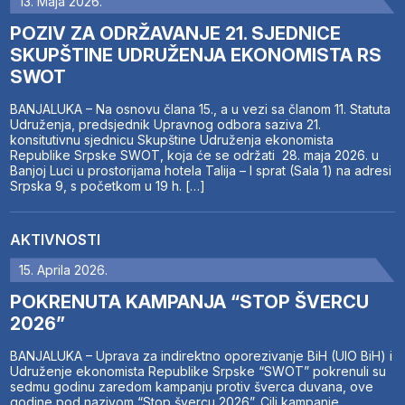
13. Maja 2026.
POZIV ZA ODRŽAVANJE 21. SJEDNICE
SKUPŠTINE UDRUŽENJA EKONOMISTA RS
SWOT
BANJALUKA – Na osnovu člana 15., a u vezi sa članom 11. Statuta
Udruženja, predsjednik Upravnog odbora saziva 21.
konsitutivnu sjednicu Skupštine Udruženja ekonomista
Republike Srpske SWOT, koja će se održati 28. maja 2026. u
Banjoj Luci u prostorijama hotela Talija – I sprat (Sala 1) na adresi
Srpska 9, s početkom u 19 h. […]
AKTIVNOSTI
15. Aprila 2026.
POKRENUTA KAMPANJA “STOP ŠVERCU
2026”
BANJALUKA – Uprava za indirektno oporezivanje BiH (UIO BiH) i
Udruženje ekonomista Republike Srpske “SWOT” pokrenuli su
sedmu godinu zaredom kampanju protiv šverca duvana, ove
godine pod nazivom “Stop švercu 2026”. Cilj kampanje