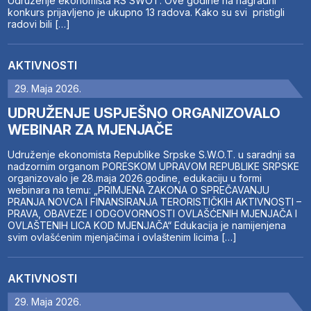
Udruženje ekonomista RS SWOT. Ove godine na nagradni
konkurs prijavljeno je ukupno 13 radova. Kako su svi pristigli
radovi bili […]
AKTIVNOSTI
29. Maja 2026.
UDRUŽENJE USPJEŠNO ORGANIZOVALO
WEBINAR ZA MJENJAČE
Udruženje ekonomista Republike Srpske S.W.O.T. u saradnji sa
nadzornim organom PORESKOM UPRAVOM REPUBLIKE SRPSKE
organizovalo je 28.maja 2026.godine, edukaciju u formi
webinara na temu: „PRIMJENA ZAKONA O SPREČAVANJU
PRANJA NOVCA I FINANSIRANJA TERORISTIČKIH AKTIVNOSTI –
PRAVA, OBAVEZE I ODGOVORNOSTI OVLAŠĆENIH MJENJAČA I
OVLAŠTENIH LICA KOD MJENJAČA“ Edukacija je namijenjena
svim ovlašćenim mjenjačima i ovlaštenim licima […]
AKTIVNOSTI
29. Maja 2026.