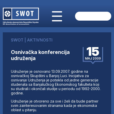
POČETNA
O NAMA
SWOT
|
AKTIVNOSTI
VIJESTI
15
AKTUELNO
Osnivačka konferencija
ANALIZE
udruženja
MAJ 2009
KOMPANIJE
FINANSIJE
Udruženje je osnovano 13.09.2007. godine na
IZ STRANIH MEDIJA
osnivačkoj Skupštini u Banjoj Luci. Inicijativa za
osnivanje Udruženja je potekla od jedne generacije
AKTIVNOSTI
studenata sa Banjalučkog Ekonomskog fakulteta koji
su studirali i okončali studije u periodu od 1992-2000.
SWOT INTERVJU
godine.
UČLANI SE
Udruženje je otvoreno za sve i želi da bude partner
KONTAKT
svim zainteresovanim stranama kada je ekonomska
oblast u pitanju.