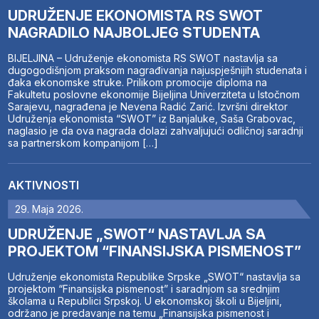
UDRUŽENJE EKONOMISTA RS SWOT
NAGRADILO NAJBOLJEG STUDENTA
BIJELJINA – Udruženje ekonomista RS SWOT nastavlja sa
dugogodišnjom praksom nagrađivanja najuspješnijih studenata i
đaka ekonomske struke. Prilikom promocije diploma na
Fakultetu poslovne ekonomije Bijeljina Univerziteta u Istočnom
Sarajevu, nagrađena je Nevena Radić Zarić. Izvršni direktor
Udruženja ekonomista “SWOT” iz Banjaluke, Saša Grabovac,
naglasio je da ova nagrada dolazi zahvaljujući odličnoj saradnji
sa partnerskom kompanijom […]
AKTIVNOSTI
29. Maja 2026.
UDRUŽENJE „SWOT“ NASTAVLJA SA
PROJEKTOM “FINANSIJSKA PISMENOST”
Udruženje ekonomista Republike Srpske „SWOT“ nastavlja sa
projektom “Finansijska pismenost” i saradnjom sa srednjim
školama u Republici Srpskoj. U ekonomskoj školi u Bijeljini,
održano je predavanje na temu „Finansijska pismenost i