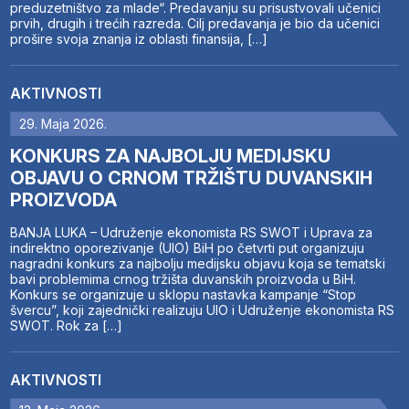
preduzetništvo za mlade“. Predavanju su prisustvovali učenici
prvih, drugih i trećih razreda. Cilj predavanja je bio da učenici
prošire svoja znanja iz oblasti finansija, […]
AKTIVNOSTI
29. Maja 2026.
KONKURS ZA NAJBOLJU MEDIJSKU
OBJAVU O CRNOM TRŽIŠTU DUVANSKIH
PROIZVODA
BANJA LUKA – Udruženje ekonomista RS SWOT i Uprava za
indirektno oporezivanje (UIO) BiH po četvrti put organizuju
nagradni konkurs za najbolju medijsku objavu koja se tematski
bavi problemima crnog tržišta duvanskih proizvoda u BiH.
Konkurs se organizuje u sklopu nastavka kampanje “Stop
švercu”, koji zajednički realizuju UIO i Udruženje ekonomista RS
SWOT. Rok za […]
AKTIVNOSTI