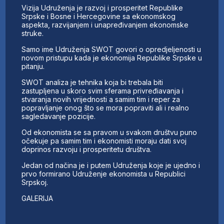
Vizija Udruženja je razvoj i prosperitet Republike
Srpske i Bosne i Hercegovine sa ekonomskog
aspekta, razvijanjem i unapređivanjem ekonomske
struke.
Samo ime Udruženja SWOT govori o opredjeljenosti u
novom pristupu kada je ekonomija Republike Srpske u
pitanju.
SWOT analiza je tehnika koja bi trebala biti
zastupljena u skoro svim sferama privređiavanja i
stvaranja novih vrijednosti a samim tim i reper za
popravljanje onog što se mora popraviti ali i realno
sagledavanje pozicije.
Od ekonomista se sa pravom u svakom društvu puno
očekuje pa samim tim i ekonomisti moraju dati svoj
doprinos razvoju i prosperitetu društva.
Jedan od načina je i putem Udruženja koje je ujedno i
prvo formirano Udruženje ekonomista u Republici
Srpskoj.
GALERIJA