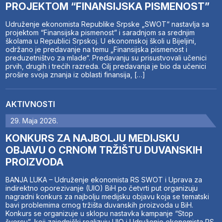
PROJEKTOM “FINANSIJSKA PISMENOST”
Udruženje ekonomista Republike Srpske „SWOT“ nastavlja sa
projektom “Finansijska pismenost” i saradnjom sa srednjim
školama u Republici Srpskoj. U ekonomskoj školi u Bijeljini,
održano je predavanje na temu „Finansijska pismenost i
preduzetništvo za mlade“. Predavanju su prisustvovali učenici
prvih, drugih i trećih razreda. Cilj predavanja je bio da učenici
prošire svoja znanja iz oblasti finansija, […]
AKTIVNOSTI
29. Maja 2026.
KONKURS ZA NAJBOLJU MEDIJSKU
OBJAVU O CRNOM TRŽIŠTU DUVANSKIH
PROIZVODA
BANJA LUKA – Udruženje ekonomista RS SWOT i Uprava za
indirektno oporezivanje (UIO) BiH po četvrti put organizuju
nagradni konkurs za najbolju medijsku objavu koja se tematski
bavi problemima crnog tržišta duvanskih proizvoda u BiH.
Konkurs se organizuje u sklopu nastavka kampanje “Stop
švercu”, koji zajednički realizuju UIO i Udruženje ekonomista RS