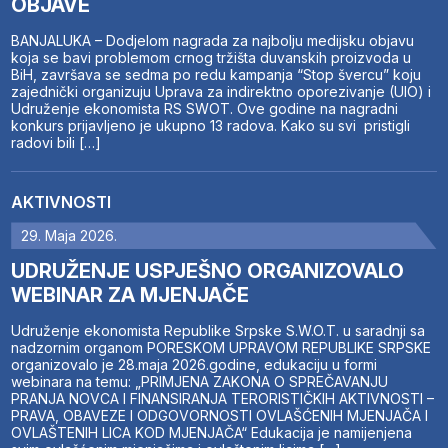
OBJAVE
BANJALUKA – Dodjelom nagrada za najbolju medijsku objavu
koja se bavi problemom crnog tržišta duvanskih proizvoda u
BiH, završava se sedma po redu kampanja “Stop švercu” koju
zajednički organizuju Uprava za indirektno oporezivanje (UIO) i
Udruženje ekonomista RS SWOT. Ove godine na nagradni
konkurs prijavljeno je ukupno 13 radova. Kako su svi pristigli
radovi bili […]
AKTIVNOSTI
29. Maja 2026.
UDRUŽENJE USPJEŠNO ORGANIZOVALO
WEBINAR ZA MJENJAČE
Udruženje ekonomista Republike Srpske S.W.O.T. u saradnji sa
nadzornim organom PORESKOM UPRAVOM REPUBLIKE SRPSKE
organizovalo je 28.maja 2026.godine, edukaciju u formi
webinara na temu: „PRIMJENA ZAKONA O SPREČAVANJU
PRANJA NOVCA I FINANSIRANJA TERORISTIČKIH AKTIVNOSTI –
PRAVA, OBAVEZE I ODGOVORNOSTI OVLAŠĆENIH MJENJAČA I
OVLAŠTENIH LICA KOD MJENJAČA“ Edukacija je namijenjena