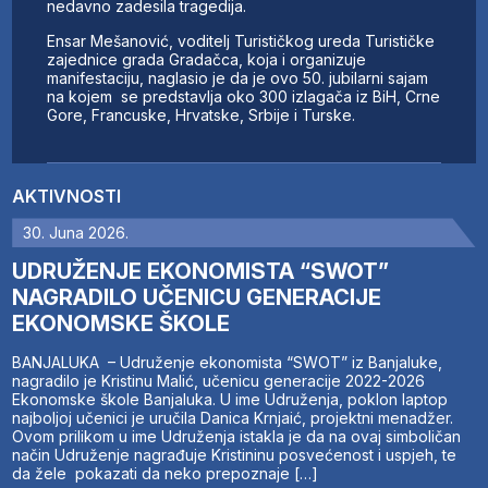
nedavno zadesila tragedija.
Ensar Mešanović, voditelj Turističkog ureda Turističke
zajednice grada Gradačca, koja i organizuje
manifestaciju, naglasio je da je ovo 50. jubilarni sajam
na kojem se predstavlja oko 300 izlagača iz BiH, Crne
Gore, Francuske, Hrvatske, Srbije i Turske.
AKTIVNOSTI
30. Juna 2026.
UDRUŽENJE EKONOMISTA “SWOT”
NAGRADILO UČENICU GENERACIJE
EKONOMSKE ŠKOLE
BANJALUKA – Udruženje ekonomista “SWOT” iz Banjaluke,
nagradilo je Kristinu Malić, učenicu generacije 2022-2026
Ekonomske škole Banjaluka. U ime Udruženja, poklon laptop
najboljoj učenici je uručila Danica Krnjaić, projektni menadžer.
Ovom prilikom u ime Udruženja istakla je da na ovaj simboličan
način Udruženje nagrađuje Kristininu posvećenost i uspjeh, te
da žele pokazati da neko prepoznaje […]