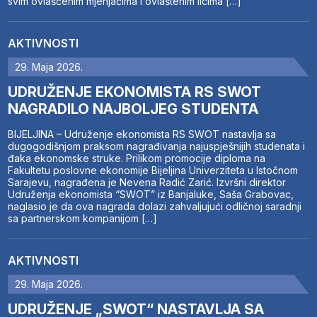
svim ovlašćenim mjenjačima i ovlaštenim licima […]
AKTIVNOSTI
29. Maja 2026.
UDRUŽENJE EKONOMISTA RS SWOT
NAGRADILO NAJBOLJEG STUDENTA
BIJELJINA – Udruženje ekonomista RS SWOT nastavlja sa
dugogodišnjom praksom nagrađivanja najuspješnijih studenata i
đaka ekonomske struke. Prilikom promocije diploma na
Fakultetu poslovne ekonomije Bijeljina Univerziteta u Istočnom
Sarajevu, nagrađena je Nevena Radić Zarić. Izvršni direktor
Udruženja ekonomista “SWOT” iz Banjaluke, Saša Grabovac,
naglasio je da ova nagrada dolazi zahvaljujući odličnoj saradnji
sa partnerskom kompanijom […]
AKTIVNOSTI
29. Maja 2026.
UDRUŽENJE „SWOT“ NASTAVLJA SA