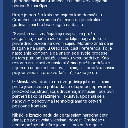
gradonačelnikom Gradačca, Edisom Dervišagićem
otvorio Sajam šljive.
Hrnjić je poručio kako se osjeća kao domaćin u
Gradačcu s obzirom na činjenicu da je nekoliko
godina i sam bio bio izlagač na Sajmu.
“Svjestan sam značaja koji ovaj sajam pruža
izlagačima, značaja svake medalje i nagrade koju
privrednici osvoje na ovom sajmu. Moramo znati da je
izlaganje na sajmu u Gradačcu čast i referenca. To je
nastojanje kompanija da unaprijede svoje procese. I
na tom putu oni zaslužuju svaku vrstu podrške. Kao
resorno ministarstvo nastojat ćemo pružiti podršku s
ciljem da unaprijedimo i ovaj sajam, ali i podršku našim
poljoprivrednim proizvođačima”, kazao je on.
Iz Ministarstva dodaju da ovogodišnji jubilarni sajam
pruža jedinstvenu priliku da se okupe poljoprivredni
proizvođači, stručnjaci, udruženja, institucije i poslovni
partneri kako bi razmijenili iskustva, upoznali se s
najnovijim trendovima i tehnologijama te ostvarili
poslovne kontakte.
Nikšić je izrazio nadu da će taj sajam naredna četiri
dana, po pozitivnim vijestima, dovesti Gradačac u
centar pažnje bh. i šire javnosti, nakon što ga je