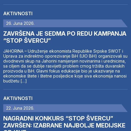
AKTIVNOSTI
26. Juna 2026.
ZAVRŠENA JE SEDMA PO REDU KAMPANJA
“STOP ŠVERCU”
JAHORINA – Udruženje ekonomista Republike Srpske SWOT i
Uprava za indirektno oporezivanje BiH (UIO BiH) organizovali su
dvodnevni skup na Jahorini namijenjen novinarima i urednicima,
sa ciljem da se dublje rasvijetli problem crnog tržišta duvanskih
proizvoda u BiH. Glavni fokus edukacije bio je ukazivanje na
ekonomske štete i štetne posljedice koje siva ekonomija nanosi
budžetu […]
AKTIVNOSTI
22. Juna 2026.
NAGRADNI KONKURS “STOP ŠVERCU”
ZAVRŠEN: IZABRANE NAJBOLJE MEDIJSKE