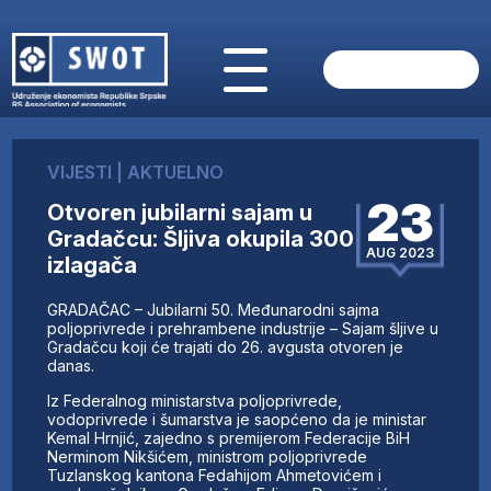
POČETNA
O NAMA
VIJESTI
|
AKTUELNO
VIJESTI
23
Otvoren jubilarni sajam u
AKTUELNO
Gradačcu: Šljiva okupila 300
ANALIZE
AUG 2023
izlagača
KOMPANIJE
FINANSIJE
GRADAČAC – Jubilarni 50. Međunarodni sajma
IZ STRANIH MEDIJA
poljoprivrede i prehrambene industrije – Sajam šljive u
Gradačcu koji će trajati do 26. avgusta otvoren je
AKTIVNOSTI
danas.
SWOT INTERVJU
Iz Federalnog ministarstva poljoprivrede,
UČLANI SE
vodoprivrede i šumarstva je saopćeno da je ministar
Kemal Hrnjić, zajedno s premijerom Federacije BiH
KONTAKT
Nerminom Nikšićem, ministrom poljoprivrede
Tuzlanskog kantona Fedahijom Ahmetovićem i