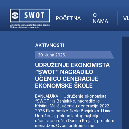
O
POČETNA
VI
NAMA
POČETNA
O NAMA
AKTIVNOSTI
VIJESTI
30. Juna 2026.
AKTUELNO
F
ANALIZE
UDRUŽENJE EKONOMISTA
I
KOMPANIJE
“SWOT” NAGRADILO
UČENICU GENERACIJE
FINANSIJE
EKONOMSKE ŠKOLE
IZ STRANIH MEDIJA
AKTIVNOSTI
BANJALUKA – Udruženje ekonomista
“SWOT” iz Banjaluke, nagradilo je
SWOT INTERVJU
Kristinu Malić, učenicu generacije 2022-
UČLANI SE
2026 Ekonomske škole Banjaluka. U ime
Udruženja, poklon laptop najboljoj
KONTAKT
učenici je uručila Danica Krnjaić, projektni
menadžer. Ovom prilikom u ime