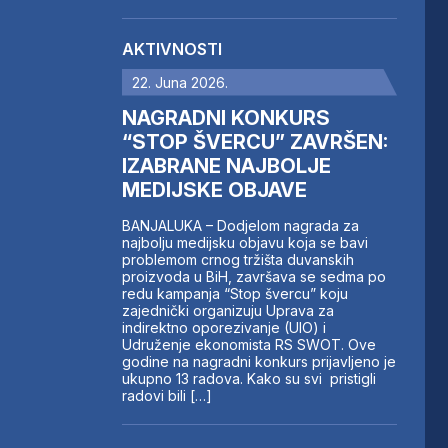
AKTIVNOSTI
22. Juna 2026.
NAGRADNI KONKURS
“STOP ŠVERCU” ZAVRŠEN:
IZABRANE NAJBOLJE
MEDIJSKE OBJAVE
BANJALUKA – Dodjelom nagrada za
najbolju medijsku objavu koja se bavi
problemom crnog tržišta duvanskih
proizvoda u BiH, završava se sedma po
redu kampanja “Stop švercu” koju
zajednički organizuju Uprava za
indirektno oporezivanje (UIO) i
Udruženje ekonomista RS SWOT. Ove
godine na nagradni konkurs prijavljeno je
ukupno 13 radova. Kako su svi pristigli
radovi bili […]