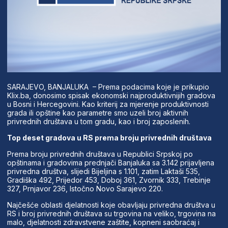
SARAJEVO, BANJALUKA – Prema podacima koje je prikupio
Klix.ba, donosimo spisak ekonomski najproduktivnijih gradova
u Bosni i Hercegovini. Kao kriterij za mjerenje produktivnosti
grada ili opštine kao parametre smo uzeli broj aktivnih
privrednih društava u tom gradu, kao i broj zaposlenih.
Top deset gradova u RS prema broju privrednih društava
Prema broju privrednih društava u Republici Srpskoj po
opštinama i gradovima prednjači Banjaluka sa 3.142 prijavljena
privredna društva, slijedi Bijeljina s 1.101, zatim Laktaši 535,
Gradiška 492, Prijedor 453, Doboj 361, Zvornik 333, Trebinje
327, Prnjavor 236, Istočno Novo Sarajevo 220.
Najčešće oblasti djelatnosti koje obavljaju privredna društva u
RS i broj privrednih društava su trgovina na veliko, trgovina na
malo, djelatnosti zdravstvene zaštite, kopneni saobraćaj i