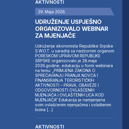
AKTIVNOSTI
29. Maja 2026.
UDRUŽENJE USPJEŠNO
ORGANIZOVALO WEBINAR
ZA MJENJAČE
Udruženje ekonomista Republike Srpske
S.W.O.T. u saradnji sa nadzornim organom
PORESKOM UPRAVOM REPUBLIKE
SRPSKE organizovalo je 28.maja
2026.godine, edukaciju u formi webinara
na temu: „PRIMJENA ZAKONA O
SPREČAVANJU PRANJA NOVCA I
FINANSIRANJA TERORISTIČKIH
AKTIVNOSTI – PRAVA, OBAVEZE I
ODGOVORNOSTI OVLAŠĆENIH
MJENJAČA I OVLAŠTENIH LICA KOD
MJENJAČA“ Edukacija je namijenjena
svim ovlašćenim mjenjačima i ovlaštenim
licima […]
AKTIVNOSTI