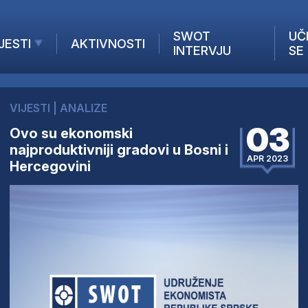
SWOT
UČ
JESTI
AKTIVNOSTI
INTERVJU
SE
AKTUELNO
ANALIZE
VIJESTI
|
ANALIZE
KOMPANIJE
03
Ovo su ekonomski
INANSIJE
najproduktivniji gradovi u Bosni i
Z STRANIH MEDIJA
APR 2023
Hercegovini