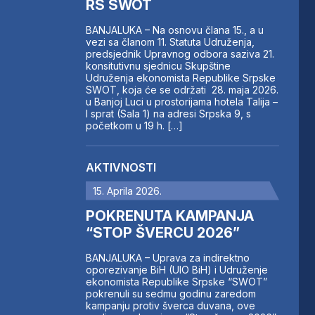
RS SWOT
BANJALUKA – Na osnovu člana 15., a u
vezi sa članom 11. Statuta Udruženja,
predsjednik Upravnog odbora saziva 21.
konsitutivnu sjednicu Skupštine
Udruženja ekonomista Republike Srpske
SWOT, koja će se održati 28. maja 2026.
u Banjoj Luci u prostorijama hotela Talija –
I sprat (Sala 1) na adresi Srpska 9, s
početkom u 19 h. […]
AKTIVNOSTI
15. Aprila 2026.
POKRENUTA KAMPANJA
“STOP ŠVERCU 2026”
BANJALUKA – Uprava za indirektno
oporezivanje BiH (UIO BiH) i Udruženje
ekonomista Republike Srpske “SWOT”
pokrenuli su sedmu godinu zaredom
kampanju protiv šverca duvana, ove