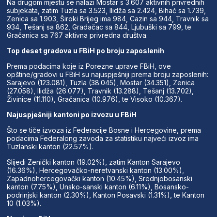
Na drugom mjestu se nalazi Mostar s 3.607 aktivnih privrednih
subjekata, zatim Tuzla sa 3.523, Ilidža sa 2.424, Bihać sa 1.739,
Zenica sa 1.903, Široki Brijeg ima 984, Cazin sa 944, Travnik sa
934, Tešanj sa 862, Gradačac sa 844, Ljubuški sa 799, te
Gračanica sa 767 aktivna privredna društva.
Top deset gradova u FBiH po broju zaposlenih
Prema podacima koje iz Porezne uprave FBiH, ove
opštine/gradovi u FBiH su najuspješniji prema broju zaposlenih:
Sarajevo (123.081), Tuzla (38.045), Mostar (34.351), Zenica
(27.058), Ilidža (26.077), Travnik (13.288), Tešanj (13.702),
Živinice (11.110), Gračanica (10.976), te Visoko (10.367).
Najuspješniji kantoni po izvozu u FBiH
Što se tiče izvoza iz Federacije Bosne i Hercegovine, prema
podacima Federalong zavoda za statistiku najveći izvoz ima
Tuzlanski kanton (22.57%).
Slijedi Zenički kanton (19.02%), zatim Kanton Sarajevo
(16.36%), Hercegovačko-neretvanski kanton (13.00%),
Zapadnohercegovački kanton (10.45%), Srednjobosanski
kanton (7.75%), Unsko-sanski kanton (6.11%), Bosansko-
podrinjski kanton (2.30%), Kanton Posavski (1.31%), te Kanton
10 (1.03%).