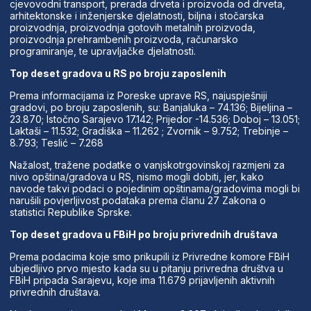
cjevovodni transport, prerada drveta i proizvoda od drveta,
arhitektonske i inženjerske djelatnosti, biljna i stočarska
proizvodnja, proizvodnja gotovih metalnih proizvoda,
proizvodnja prehrambenih proizvoda, računarsko
programiranje, te upravljačke djelatnosti.
Top deset gradova u RS po broju zaposlenih
Prema informacijama iz Poreske uprave RS, najuspješniji
gradovi, po broju zaposlenih, su: Banjaluka – 74.136; Bijeljina –
23.870; Istočno Sarajevo 17.142; Prijedor -14.536; Doboj – 13.051;
Laktaši – 11.532; Gradiška – 11.262 ; Zvornik – 9.752; Trebinje –
8.793; Teslić – 7.268
Nažalost, tražene podatke o vanjskotrgovinskoj razmjeni za
nivo opština/gradova u RS, nismo mogli dobiti, jer, kako
navode takvi podaci o pojedinim opštinama/gradovima mogli bi
narušili povjerljivost podataka prema članu 27 Zakona o
statistici Republike Sprske.
Top deset gradova u FBiH po broju privrednih društava
Prema podacima koje smo prikupili iz Privredne komore FBiH
ubjedljivo prvo mjesto kada su u pitanju privredna društva u
FBiH pripada Sarajevu, koje ima 11.679 prijavljenih aktivnih
privrednih društava.