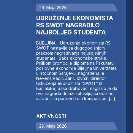
29. Maja 2026.
UDRUŽENJE EKONOMISTA
RS SWOT NAGRADILO
NAJBOLJEG STUDENTA
BIJELJINA – Udruženje ekonomista RS
SWOT nastavlja sa dugogodišnjom
praksom nagrađivanja najuspješnijih
studenata i đaka ekonomske struke.
Prilikom promocije diploma na Fakultetu
poslovne ekonomije Bijeljina Univerziteta
u Istočnom Sarajevu, nagrađena je
Nevena Radić Zarić. Izvršni direktor
Udruženja ekonomista “SWOT” iz
Banjaluke, Saša Grabovac, naglasio je da
ova nagrada dolazi zahvaljujući odličnoj
saradnji sa partnerskom kompanijom […]
AKTIVNOSTI
29. Maja 2026.