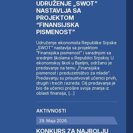
UDRUŽENJE „SWOT“
NASTAVLJA SA
PROJEKTOM
“FINANSIJSKA
PISMENOST”
Udruženje ekonomista Republike Srpske
„SWOT“ nastavlja sa projektom
“Finansijska pismenost” i saradnjom sa
srednjim školama u Republici Srpskoj. U
ekonomskoj školi u Bijeljini, održano je
predavanje na temu „Finansijska
pismenost i preduzetništvo za mlade“.
Predavanju su prisustvovali učenici prvih,
drugih i trećih razreda. Cilj predavanja je
bio da učenici prošire svoja znanja iz
oblasti finansija, […]
AKTIVNOSTI
29. Maja 2026.
KONKURS ZA NAJBOLJU