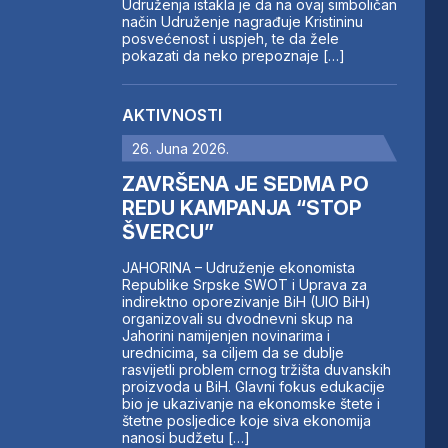
Udruženja istakla je da na ovaj simboličan
način Udruženje nagrađuje Kristininu
posvećenost i uspjeh, te da žele
pokazati da neko prepoznaje […]
AKTIVNOSTI
26. Juna 2026.
ZAVRŠENA JE SEDMA PO
REDU KAMPANJA “STOP
ŠVERCU”
JAHORINA – Udruženje ekonomista
Republike Srpske SWOT i Uprava za
indirektno oporezivanje BiH (UIO BiH)
organizovali su dvodnevni skup na
Jahorini namijenjen novinarima i
urednicima, sa ciljem da se dublje
rasvijetli problem crnog tržišta duvanskih
proizvoda u BiH. Glavni fokus edukacije
bio je ukazivanje na ekonomske štete i
štetne posljedice koje siva ekonomija
nanosi budžetu […]