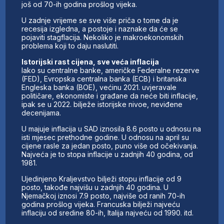
još od 70-ih godina prošlog vijeka.
U zadnje vrijeme se sve više priča o tome da je
recesija izgledna, a postoje i naznake da će se
pojaviti stagflacija. Nekoliko je makroekonomskih
problema koji to daju naslutiti.
Istorijski rast cijena, sve veća inflacija
Iako su centralne banke, američke Federalne rezerve
(FED), Evropska centralna banka (ECB) i britanska
Engleska banka (BOE), većinu 2021. uvjeravale
političare, ekonomiste i građane da neće biti inflacije,
ipak se u 2022. bilježe istorijske nivoe, neviđene
decenijama.
U majuje inflacija u SAD iznosila 8.6 posto u odnosu na
isti mjesec prethodne godine. U odnosu na april su
cijene rasle za jedan posto, puno više od očekivanja.
Najveća je to stopa inflacije u zadnjih 40 godina, od
1981.
Ujedinjeno Kraljevstvo bilježi stopu inflacije od 9
posto, takođe najvišu u zadnjih 40 godina. U
Njemačkoj iznosi 7.9 posto, najviše od ranih 70-ih
godina prošlog vijeka. Francuska bilježi najveću
inflaciju od sredine 80-ih, Italija najveću od 1990. itd.