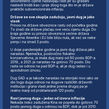
istovremeno cijene nastavljaju rasti jer su građani
nastavili trošiti kao i prije zbog toga što im je država
praktički subvencionirala inflaciju.
Države se sve skuplje zadužuju, javni dug je jako
visok
Prinosi na države obveznice rastu od početka godine.
To znači da države plaćaju sve veću cijenu duga. Do
kraja godine su prinosi obveznica većine država
Sjeverne Amerike i EU bile blizu nula, ali već se neke
penju i na iznad 3 posto.
U dvije pandemijske godine ja javni dug država jako
narastao. Njemačka, poslovično fiskalno
konzervativna, je imala dug manji od 60 posto BDP-a
2019., a 2021. je narastao na gotovo 70 posto. Dio
rasta se odnosi na pad BDP-a, ali je dug rastao i u
apsolutnom iznosu.
Dug SAD-a je takođe narastao na istorijski nivo iako se
dio toga duga odnosi na dugove različitih državnih
institucija i grana vlasti jedne prema drugoj pa je
realno manji od proklamiranih 120 posto.
Rast javnog duga – jedan od izvora inflacije
Nekada nisko zadužena Kina se popela do gotovo 70
posto javnog duga u odnosu na BDP, dok je još 2010.