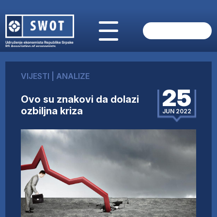
POČETNA
O NAMA
VIJESTI
|
ANALIZE
VIJESTI
25
AKTUELNO
Ovo su znakovi da dolazi
ANALIZE
ozbiljna kriza
JUN 2022
KOMPANIJE
FINANSIJE
IZ STRANIH MEDIJA
AKTIVNOSTI
SWOT INTERVJU
UČLANI SE
KONTAKT