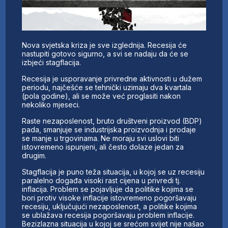
Nova svjetska kriza je sve izglednija. Recesija će
nastupiti gotovo sigurno, a svi se nadaju da će se
izbjeći stagflacija.
Recesija je usporavanje privredne aktivnosti u dužem
periodu, najčešće se tehnički uzimaju dva kvartala
(pola godine), ali se može već proglasiti nakon
nekoliko mjeseci.
Raste nezaposlenost, bruto društveni proizvod (BDP)
pada, smanjuje se industrijska proizvodnja i prodaje
se manje u trgovinama. Ne moraju svi uslovi biti
istovremeno ispunjeni, ali često dolaze jedan za
drugim.
Stagflacija je puno teža situacija, u kojoj se uz recesiju
paralelno događa visoki rast cijena u privredi tj.
inflacija. Problem se pojavljuje da politike kojima se
bori protiv visoke inflacije istovremeno pogoršavaju
recesiju, uključujući nezaposlenost, a politike kojima
se ublažava recesija pogoršavaju problem inflacije.
Bezizlazna situacija u kojoj se srećom svijet nije našao