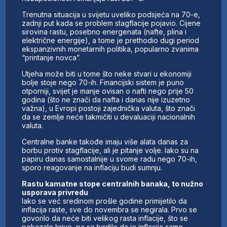
Trenutna situacija u svijetu uveliko podsjeća na 70-e,
zadnji put kada se problem stagflacije pojavio. Cijene
sirovina rastu, posebno energenata (nafte, plina i
električne energije), a tome je prethodio dugi period
ekspanzivnih monetarnih politika, popularno zvanima
“printanje novca”.
Utjeha može biti u tome što neke stvari u ekonomiji
bolje stoje nego 70-ih. Financijski sistem je puno
otporniji, svijet je manje ovisan o nafti nego prije 50
godina (što ne znači da nafta i danas nije izuzetno
važna), u Evropi postoji zajednička valuta, što znači
da se zemlje neće takmičiti u devaluaciji nacionalnih
valuta.
Centralne banke takođe imaju više alata danas za
borbu protiv stagflacije, ali je pitanje volje. Iako su na
papiru danas samostalnije u svome radu nego 70-ih,
sporo reagovanje na inflaciju budi sumnju.
Rastu kamatne stope centralnih banaka, to nužno
usporava privredu
Iako se već sredinom prošle godine primijetilo da
inflacija raste, sve do novembra se negirala. Prvo se
govorilo da neće biti velikog rasta inflacije, što se
pokazalo krivo, pa se tvrdilo da je inflacija samo