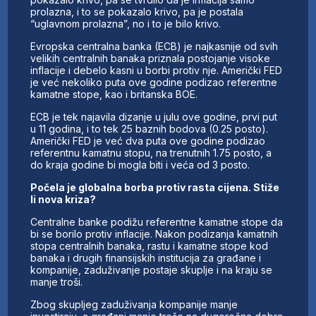
prolazna, i to se pokazalo krivo, pa je postala
“uglavnom prolazna”, no i to je bilo krivo.
Evropska centralna banka (ECB) je najkasnije od svih
velikih centralnih banaka priznala postojanje visoke
inflacije i debelo kasni u borbi protiv nje. Američki FED
je već nekoliko puta ove godine podizao referentne
kamatne stope, kao i britanska BOE.
ECB je tek najavila dizanje u julu ove godine, prvi put
u 11 godina, i to tek 25 baznih bodova (0.25 posto).
Američki FED je već dva puta ove godine podizao
referentnu kamatnu stopu, na trenutnih 1.75 posto, a
do kraja godine bi mogla biti i veća od 3 posto.
Počela je globalna borba protiv rasta cijena. Stiže
li nova kriza?
Centralne banke podižu referentne kamatne stope da
bi se borilo protiv inflacije. Nakon podizanja kamatnih
stopa centralnih banaka, rastu i kamatne stope kod
banaka i drugih finansijskih institucija za građane i
kompanije, zaduživanje postaje skuplje i na kraju se
manje troši.
Zbog skupljeg zaduživanja kompanije manje