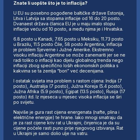
Znate li uopšte što je to inflacija?
U EU su posebno pogođene baltičke države Estonija,
Litva i Latvija sa stopama inflacije od 16 do 20 posto.
Dvanaest država članica EU je u maju imalo stopu
inflacije veću od 10 posto, a među njima je i Hrvatska.
6.8 posto u Kanadi, 7.65 posto u Meksiku, 11.73 posto
u Brazilu, 11.5 posto Čile, 58 posto Argentina, inflacija
je problem Sjeverne i Južne Amerike. Ekstremno
visoku inflaciju Argentine se može zanemariti jer se ne
radi toliko o inflaciji kao dijelu globalnog trenda nego
inflaciji zbog specifično loših ekonomskih politika s
kakvima se ta zemlja “bori” već decenijama.
I ostatak svijeta ima problem s rastom cijena: Indija (7
posto), Australija (7 posto), Južna Koreja (5.4 posto),
Južna Afrika (5.9 posto), Egipat (13.5 posto), Rusija (17
posto) itd. Iz mjeseca u mjesec visoka inflacija se širi
po svijetu.
Najviše je gura rast cijena energenata (nafte, plina i
električne energije) te hrane. Iako mnogi smatraju da
je za rast cijene kriv rat u Ukrajini, činjenica je da su
cijene počele rasti puno prije njegovog izbivanja. Rat
u Ukrajini je samo dolio ulje na vatru.