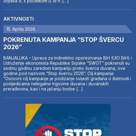
Srpska 9, s početkom u 19 h. […]
AKTIVNOSTI
15. Aprila 2026.
POKRENUTA KAMPANJA “STOP ŠVERCU
2026”
BANJALUKA – Uprava za indirektno oporezivanje BiH (UIO BiH) i
Udruženje ekonomista Republike Srpske “SWOT” pokrenuli su
sedmu godinu zaredom kampanju protiv šverca duvana, ove
godine pod nazivom “Stop švercu 2026”. Cilj kampanje
“Osnovni cilj kampanje je podizanje svijesti građana o štetnosti i
posljedicama nelegalne trgovine duvana i duvanskih
prerađevina, kao i na jačanju borbe […]