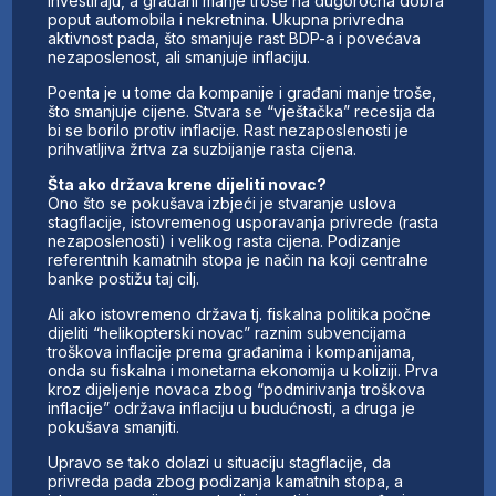
investiraju, a građani manje troše na dugoročna dobra
poput automobila i nekretnina. Ukupna privredna
aktivnost pada, što smanjuje rast BDP-a i povećava
nezaposlenost, ali smanjuje inflaciju.
Poenta je u tome da kompanije i građani manje troše,
što smanjuje cijene. Stvara se “vještačka” recesija da
bi se borilo protiv inflacije. Rast nezaposlenosti je
prihvatljiva žrtva za suzbijanje rasta cijena.
Šta ako država krene dijeliti novac?
Ono što se pokušava izbjeći je stvaranje uslova
stagflacije, istovremenog usporavanja privrede (rasta
nezaposlenosti) i velikog rasta cijena. Podizanje
referentnih kamatnih stopa je način na koji centralne
banke postižu taj cilj.
Ali ako istovremeno država tj. fiskalna politika počne
dijeliti “helikopterski novac” raznim subvencijama
troškova inflacije prema građanima i kompanijama,
onda su fiskalna i monetarna ekonomija u koliziji. Prva
kroz dijeljenje novaca zbog “podmirivanja troškova
inflacije” održava inflaciju u budućnosti, a druga je
pokušava smanjiti.
Upravo se tako dolazi u situaciju stagflacije, da
privreda pada zbog podizanja kamatnih stopa, a