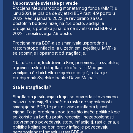
Usporavanje svjetske privrede
Procjena Međunarodnog monetarnog fonda (MMF) u
junu 2021. je bila da će svjetski BDP rasti 4.9 posto u
2022. Već u januaru 2022. je revidirano za 0.5
postotnih bodova niže, na 4.4 posto. Zadnja je
procjena, s početka juna, da će svjetski rast BDP-a u
2022. iznositi svega 2.9 posto.
Procjena rasta BDP-a se smanjivala usporedno s
rastom stope inflacije, a u zadnjem izvještaju MMF-a
se spominje i opasnost od stagflacije.
“Rat u Ukrajini, lockdown u Kini, poremećaji u svjetskoj
trgovini i rizik od stagflacije koče rast. Mnogim
zemljama će biti teško izbjeći recesiju”, rekao je
predsjednik Svjetske banke David Malpass.
Šta je stagflacija?
Stagflacija je situacija u kojoj se privreda istovremeno
nalazi u recesiji, što znači da raste nezaposlenost i
smanjuje se BDP, te postoji visoka inflacija tj. rast
cijena. To je problem zbog toga što inače politike koje
se koriste za borbu protiv recesije i nezaposlenosti
istovremeno povećavaju stopu inflacije tj. rast cijena, a
politike kojima se bori protiv inflacije povećavaju
nezaposlenost i smanjuju rast BDP-a.