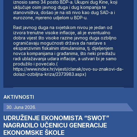
iznosio samo 34 posto BDP-a. Ukupni dug Kine, koji
uključuje osim javnog duga i dug kompanija te
stanovništva, došao je na isti nivo kao dug SAD-a i
eurozone, mjereno udjelom u BDP-u.
Rast javnog duga na svjetskom nivou je jedan od
izvora trenutne visoke inflacije, ali je eventualno
dobra vijest što visoke razine javnog duga ozbiljno
ograničavaju mogućnosti država da nastave s
ekspanzivnim fiskalnim stimulansima, tj. dijeljenjem
novca kompanijama i građanima, što neki predlažu
radi ublažavanja udara inflacije, a ustvari bi je samo
produžilo i povećalo.(
https://www.index.hr/vijesti/clanak/ovo-su-znakovi-da-
dolazi-ozbiljna-kriza/2373983.aspx)
AKTIVNOSTI
30. Juna 2026.
UDRUŽENJE EKONOMISTA “SWOT”
NAGRADILO UČENICU GENERACIJE
EKONOMSKE ŠKOLE