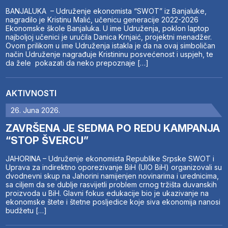
BANJALUKA – Udruženje ekonomista “SWOT” iz Banjaluke,
nagradilo je Kristinu Malić, učenicu generacije 2022-2026
Ekonomske škole Banjaluka. U ime Udruženja, poklon laptop
najboljoj učenici je uručila Danica Krnjaić, projektni menadžer.
Ovom prilikom u ime Udruženja istakla je da na ovaj simboličan
način Udruženje nagrađuje Kristininu posvećenost i uspjeh, te
da žele pokazati da neko prepoznaje […]
AKTIVNOSTI
26. Juna 2026.
ZAVRŠENA JE SEDMA PO REDU KAMPANJA
“STOP ŠVERCU”
JAHORINA – Udruženje ekonomista Republike Srpske SWOT i
Uprava za indirektno oporezivanje BiH (UIO BiH) organizovali su
dvodnevni skup na Jahorini namijenjen novinarima i urednicima,
sa ciljem da se dublje rasvijetli problem crnog tržišta duvanskih
proizvoda u BiH. Glavni fokus edukacije bio je ukazivanje na
ekonomske štete i štetne posljedice koje siva ekonomija nanosi
budžetu […]