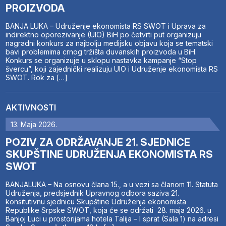
PROIZVODA
BANJA LUKA – Udruženje ekonomista RS SWOT i Uprava za
indirektno oporezivanje (UIO) BiH po četvrti put organizuju
nagradni konkurs za najbolju medijsku objavu koja se tematski
bavi problemima crnog tržišta duvanskih proizvoda u BiH.
Konkurs se organizuje u sklopu nastavka kampanje “Stop
švercu”, koji zajednički realizuju UIO i Udruženje ekonomista RS
SWOT. Rok za […]
AKTIVNOSTI
13. Maja 2026.
POZIV ZA ODRŽAVANJE 21. SJEDNICE
SKUPŠTINE UDRUŽENJA EKONOMISTA RS
SWOT
BANJALUKA – Na osnovu člana 15., a u vezi sa članom 11. Statuta
Udruženja, predsjednik Upravnog odbora saziva 21.
konsitutivnu sjednicu Skupštine Udruženja ekonomista
Republike Srpske SWOT, koja će se održati 28. maja 2026. u
Banjoj Luci u prostorijama hotela Talija – I sprat (Sala 1) na adresi