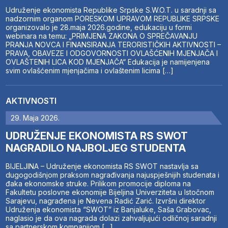
Udruženje ekonomista Republike Srpske S.W.O.T. u saradnji sa
nadzornim organom PORESKOM UPRAVOM REPUBLIKE SRPSKE
organizovalo je 28.maja 2026.godine, edukaciju u formi
webinara na temu: „PRIMJENA ZAKONA O SPREČAVANJU
PRANJA NOVCA I FINANSIRANJA TERORISTIČKIH AKTIVNOSTI –
PRAVA, OBAVEZE I ODGOVORNOSTI OVLAŠĆENIH MJENJAČA I
OVLAŠTENIH LICA KOD MJENJAČA“ Edukacija je namijenjena
svim ovlašćenim mjenjačima i ovlaštenim licima […]
AKTIVNOSTI
29. Maja 2026.
UDRUŽENJE EKONOMISTA RS SWOT
NAGRADILO NAJBOLJEG STUDENTA
BIJELJINA – Udruženje ekonomista RS SWOT nastavlja sa
dugogodišnjom praksom nagrađivanja najuspješnijih studenata i
đaka ekonomske struke. Prilikom promocije diploma na
Fakultetu poslovne ekonomije Bijeljina Univerziteta u Istočnom
Sarajevu, nagrađena je Nevena Radić Zarić. Izvršni direktor
Udruženja ekonomista “SWOT” iz Banjaluke, Saša Grabovac,
naglasio je da ova nagrada dolazi zahvaljujući odličnoj saradnji
sa partnerskom kompanijom […]