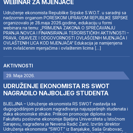
WEBINAR ZA MJENJAČE
Udruženje ekonomista Republike Srpske S.W.O.T. u saradnji sa
nadzornim organom PORESKOM UPRAVOM REPUBLIKE SRPSKE
organizovalo je 28.maja 2026.godine, edukaciju u formi
webinara na temu: „PRIMJENA ZAKONA O SPREČAVANJU
PRANJA NOVCA I FINANSIRANJA TERORISTIČKIH AKTIVNOSTI –
PRAVA, OBAVEZE I ODGOVORNOSTI OVLAŠĆENIH MJENJAČA I
OVLAŠTENIH LICA KOD MJENJAČA“ Edukacija je namijenjena
svim ovlašćenim mjenjačima i ovlaštenim licima […]
AKTIVNOSTI
29. Maja 2026.
UDRUŽENJE EKONOMISTA RS SWOT
NAGRADILO NAJBOLJEG STUDENTA
BIJELJINA – Udruženje ekonomista RS SWOT nastavlja sa
dugogodišnjom praksom nagrađivanja najuspješnijih studenata i
đaka ekonomske struke. Prilikom promocije diploma na
Fakultetu poslovne ekonomije Bijeljina Univerziteta u Istočnom
Sarajevu, nagrađena je Nevena Radić Zarić. Izvršni direktor
Udruženja ekonomista “SWOT” iz Banjaluke, Saša Grabovac,