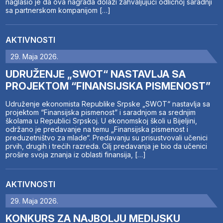
naglasio je da ova nagrada dolazi zahvaljujući odličnoj saradnji
sa partnerskom kompanijom […]
AKTIVNOSTI
29. Maja 2026.
UDRUŽENJE „SWOT“ NASTAVLJA SA
PROJEKTOM “FINANSIJSKA PISMENOST”
Udruženje ekonomista Republike Srpske „SWOT“ nastavlja sa
projektom “Finansijska pismenost” i saradnjom sa srednjim
školama u Republici Srpskoj. U ekonomskoj školi u Bijeljini,
održano je predavanje na temu „Finansijska pismenost i
preduzetništvo za mlade“. Predavanju su prisustvovali učenici
prvih, drugih i trećih razreda. Cilj predavanja je bio da učenici
prošire svoja znanja iz oblasti finansija, […]
AKTIVNOSTI
29. Maja 2026.
KONKURS ZA NAJBOLJU MEDIJSKU