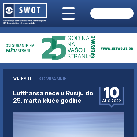
POČETNA
O NAMA
VIJESTI
AKTUELNO
ANALIZE
KOMPANIJE
FINANSIJE
VIJESTI
|
KOMPANIJE
IZ STRANIH MEDIJA
10
Lufthansa neće u Rusiju do
AKTIVNOSTI
25. marta iduće godine
AUG 2022
SWOT INTERVJU
UČLANI SE
KONTAKT