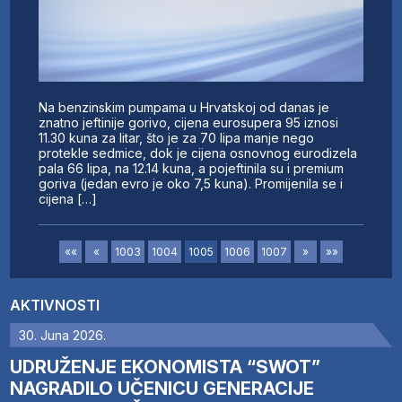
Na benzinskim pumpama u Hrvatskoj od danas je
znatno jeftinije gorivo, cijena eurosupera 95 iznosi
11.30 kuna za litar, što je za 70 lipa manje nego
protekle sedmice, dok je cijena osnovnog eurodizela
pala 66 lipa, na 12.14 kuna, a pojeftinila su i premium
goriva (jedan evro je oko 7,5 kuna). Promijenila se i
cijena […]
««
«
1003
1004
1005
1006
1007
»
»»
AKTIVNOSTI
30. Juna 2026.
UDRUŽENJE EKONOMISTA “SWOT”
NAGRADILO UČENICU GENERACIJE