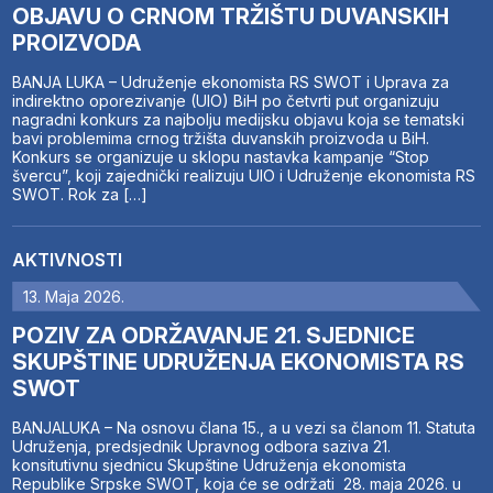
OBJAVU O CRNOM TRŽIŠTU DUVANSKIH
PROIZVODA
BANJA LUKA – Udruženje ekonomista RS SWOT i Uprava za
indirektno oporezivanje (UIO) BiH po četvrti put organizuju
nagradni konkurs za najbolju medijsku objavu koja se tematski
bavi problemima crnog tržišta duvanskih proizvoda u BiH.
Konkurs se organizuje u sklopu nastavka kampanje “Stop
švercu”, koji zajednički realizuju UIO i Udruženje ekonomista RS
SWOT. Rok za […]
AKTIVNOSTI
13. Maja 2026.
POZIV ZA ODRŽAVANJE 21. SJEDNICE
SKUPŠTINE UDRUŽENJA EKONOMISTA RS
SWOT
BANJALUKA – Na osnovu člana 15., a u vezi sa članom 11. Statuta
Udruženja, predsjednik Upravnog odbora saziva 21.
konsitutivnu sjednicu Skupštine Udruženja ekonomista
Republike Srpske SWOT, koja će se održati 28. maja 2026. u