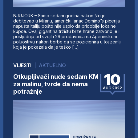
NJUJORK – Samo sedam godina nakon što je
debitovao u Milanu, američki lanac Domino”s picerija
napušta Italiju pošto nije uspio da pridobije lokalne
kupce. Ovaj gigant na tržištu brze hrane zatvorio je i
posljednju od svojih 29 prodavnica na Apeninskom
poluostrvu nakon borbe da se pozicionira u toj zemlji,
koja je pokazala da je teško […]
VIJESTI
|
AKTUELNO
10
Otkupljivači nude sedam KM
za malinu, tvrde da nema
AUG 2022
potražnje