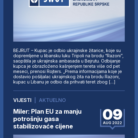
BEJRUT – Kupac je odbio ukrajinske žitarice, koje su
dopremljene u libansku luku Tripoli na brodu “Razoni”,
saopštila je ukrajinska ambasada u Bejrutu. Odbijanje
kupca je obrazloženo kašnjenjem tereta više od pet
meseci, prenosi Rojters. „Prema informacijama koje je
dostavio pošiljalac ukrajinskog žita na brodu Razoni,
kupac u Libanu je odbio da prihvati teret zbog […]
VIJESTI
|
AKTUELNO
09
Miler: Plan EU za manju
potrošnju gasa
AUG 2022
stabilizovaće cijene