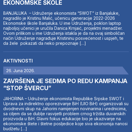
EKONOMSKE ŠKOLE
BANJALUKA – Udruženje ekonomista “SWOT” iz Banjaluke,
nagradilo je Kristinu Malić, učenicu generacije 2022-2026
Ekonomske škole Banjaluka. U ime Udruženja, poklon laptop
najboljoj učenici je uručila Danica Krnjaić, projektni menadžer.
Ovom prilikom u ime Udruženja istakla je da na ovaj simboličan
način Udruženje nagrađuje Kristininu posvećenost i uspjeh, te
da žele pokazati da neko prepoznaje […]
AKTIVNOSTI
26. Juna 2026.
ZAVRŠENA JE SEDMA PO REDU KAMPANJA
“STOP ŠVERCU”
JAHORINA – Udruženje ekonomista Republike Srpske SWOT i
Uprava za indirektno oporezivanje BiH (UIO BiH) organizovali su
dvodnevni skup na Jahorini namijenjen novinarima i urednicima,
sa ciljem da se dublje rasvijetli problem crnog tržišta duvanskih
proizvoda u BiH. Glavni fokus edukacije bio je ukazivanje na
ekonomske štete i štetne posljedice koje siva ekonomija nanosi
budžetu […]