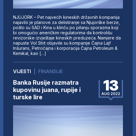
NJUJORK – Pet najvećih kineskih državnih kompanija
najavilo je planove za delistiranje sa Njujorške berze,
pošto su SAD i Kina u klinču po pitanju sporazma koji
bi omogućio američkim regulatorima da kontrolišu
revizorske izvještaje kineskih preduzeća. Namjere da
napuste Vol Strit objavile su kompanije Čajna Lajf
Inšurans, Petročajna i korporacija Čajna Petroleum &
Kemikal, kao […]
VIJESTI
|
FINANSIJE
13
Banka Rusije razmatra
kupovinu juana, rupije i
AUG 2022
turske lire