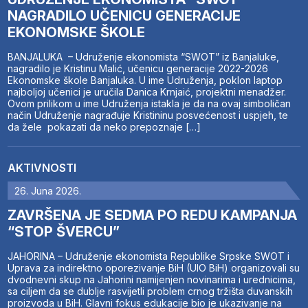
NAGRADILO UČENICU GENERACIJE
EKONOMSKE ŠKOLE
BANJALUKA – Udruženje ekonomista “SWOT” iz Banjaluke,
nagradilo je Kristinu Malić, učenicu generacije 2022-2026
Ekonomske škole Banjaluka. U ime Udruženja, poklon laptop
najboljoj učenici je uručila Danica Krnjaić, projektni menadžer.
Ovom prilikom u ime Udruženja istakla je da na ovaj simboličan
način Udruženje nagrađuje Kristininu posvećenost i uspjeh, te
da žele pokazati da neko prepoznaje […]
AKTIVNOSTI
26. Juna 2026.
ZAVRŠENA JE SEDMA PO REDU KAMPANJA
“STOP ŠVERCU”
JAHORINA – Udruženje ekonomista Republike Srpske SWOT i
Uprava za indirektno oporezivanje BiH (UIO BiH) organizovali su
dvodnevni skup na Jahorini namijenjen novinarima i urednicima,
sa ciljem da se dublje rasvijetli problem crnog tržišta duvanskih
proizvoda u BiH. Glavni fokus edukacije bio je ukazivanje na