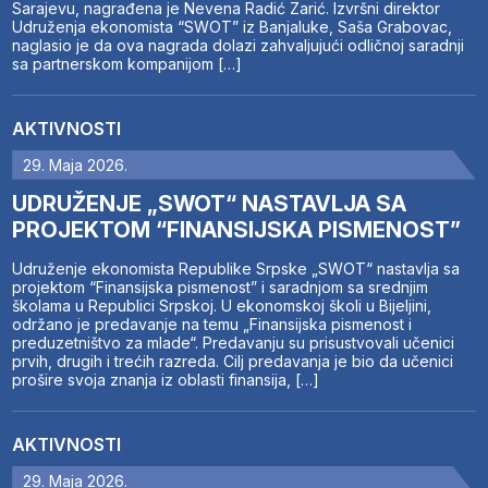
Sarajevu, nagrađena je Nevena Radić Zarić. Izvršni direktor
Udruženja ekonomista “SWOT” iz Banjaluke, Saša Grabovac,
naglasio je da ova nagrada dolazi zahvaljujući odličnoj saradnji
sa partnerskom kompanijom […]
AKTIVNOSTI
29. Maja 2026.
UDRUŽENJE „SWOT“ NASTAVLJA SA
PROJEKTOM “FINANSIJSKA PISMENOST”
Udruženje ekonomista Republike Srpske „SWOT“ nastavlja sa
projektom “Finansijska pismenost” i saradnjom sa srednjim
školama u Republici Srpskoj. U ekonomskoj školi u Bijeljini,
održano je predavanje na temu „Finansijska pismenost i
preduzetništvo za mlade“. Predavanju su prisustvovali učenici
prvih, drugih i trećih razreda. Cilj predavanja je bio da učenici
prošire svoja znanja iz oblasti finansija, […]
AKTIVNOSTI
29. Maja 2026.