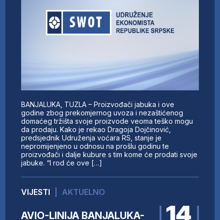
BANJALUKA, TUZLA – Proizvođači jabuka i ove
godine zbog prekomjernog uvoza i nezaštićenog
domaćeg tržišta svoje proizvode veoma teško mogu
da prodaju. Kako je rekao Dragoja Dojčinović,
predsjednik Udruženja voćara RS, stanje je
nepromijenjeno u odnosu na prošlu godinu te
proizvođači i dalje kubure s tim kome će prodati svoje
jabuke. “I rod će ove […]
VIJESTI
|
AKTUELNO
14
AVIO-LINIJA BANJALUKA-