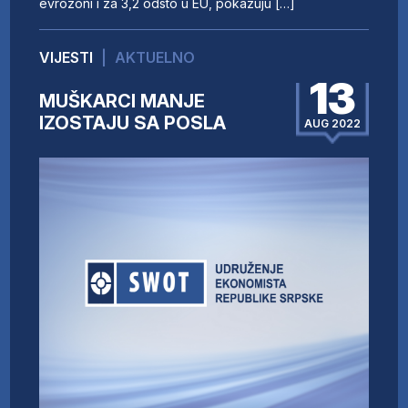
evrozoni i za 3,2 odsto u EU, pokazuju […]
VIJESTI
|
AKTUELNO
13
MUŠKARCI MANJE
IZOSTAJU SA POSLA
AUG 2022