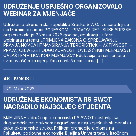
UDRUŽENJE USPJEŠNO ORGANIZOVALO
WEBINAR ZA MJENJAČE
Udruženje ekonomista Republike Srpske S.W.O.T. u saradnji sa
nadzornim organom PORESKOM UPRAVOM REPUBLIKE SRPSKE
organizovalo je 28.maja 2026.godine, edukaciju u formi
webinara na temu: „PRIMJENA ZAKONA O SPREČAVANJU
PRANJA NOVCA I FINANSIRANJA TERORISTIČKIH AKTIVNOSTI –
PRAVA, OBAVEZE I ODGOVORNOSTI OVLAŠĆENIH MJENJAČA I
OVLAŠTENIH LICA KOD MJENJAČA“ Edukacija je namijenjena
svim ovlašćenim mjenjačima i ovlaštenim licima […]
AKTIVNOSTI
29. Maja 2026.
UDRUŽENJE EKONOMISTA RS SWOT
NAGRADILO NAJBOLJEG STUDENTA
BIJELJINA – Udruženje ekonomista RS SWOT nastavlja sa
dugogodišnjom praksom nagrađivanja najuspješnijih studenata i
đaka ekonomske struke. Prilikom promocije diploma na
Fakultetu poslovne ekonomije Bijeljina Univerziteta u Istočnom