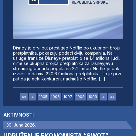
Disney je prvi put prestigao Netflix po ukupnom broju
pretplatnika, pokazuju podaci dviju kompanija. Na
usluge franšize Disney+ pretplatilo se 1.4 miliona ljudi,
čime se ukupna brojka pretplatnika za Disneyjevu
streaming ponudu popela na 221 milion. Netflix je pak
izvijestio da ima 220.67 miliona pretplatnika. To je prvi
put da je neki konkurent nadmašio Netflix, […]
««
«
1005
1006
1007
1008
1009
»
»»
AKTIVNOSTI
30. Juna 2026.
UDRUŽENJE EKONOMISTA “SWOT”