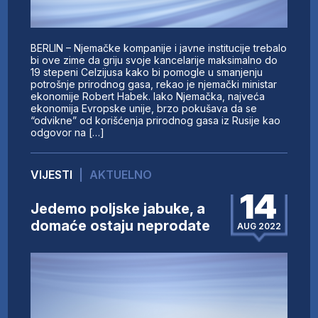
BERLIN – Njemačke kompanije i javne institucije trebalo
bi ove zime da griju svoje kancelarije maksimalno do
19 stepeni Celzijusa kako bi pomogle u smanjenju
potrošnje prirodnog gasa, rekao je njemački ministar
ekonomije Robert Habek. Iako Njemačka, najveća
ekonomija Evropske unije, brzo pokušava da se
“odvikne” od korišćenja prirodnog gasa iz Rusije kao
odgovor na […]
VIJESTI
|
AKTUELNO
14
Jedemo poljske jabuke, a
domaće ostaju neprodate
AUG 2022