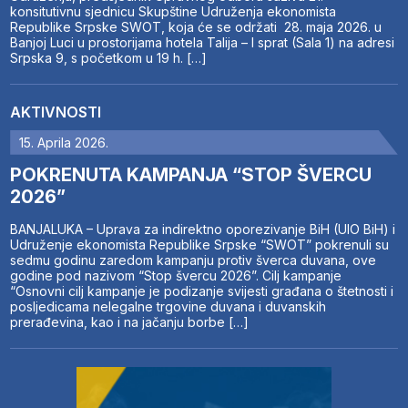
konsitutivnu sjednicu Skupštine Udruženja ekonomista
Republike Srpske SWOT, koja će se održati 28. maja 2026. u
Banjoj Luci u prostorijama hotela Talija – I sprat (Sala 1) na adresi
Srpska 9, s početkom u 19 h. […]
AKTIVNOSTI
15. Aprila 2026.
POKRENUTA KAMPANJA “STOP ŠVERCU
2026”
BANJALUKA – Uprava za indirektno oporezivanje BiH (UIO BiH) i
Udruženje ekonomista Republike Srpske “SWOT” pokrenuli su
sedmu godinu zaredom kampanju protiv šverca duvana, ove
godine pod nazivom “Stop švercu 2026”. Cilj kampanje
“Osnovni cilj kampanje je podizanje svijesti građana o štetnosti i
posljedicama nelegalne trgovine duvana i duvanskih
prerađevina, kao i na jačanju borbe […]