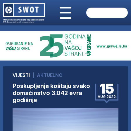
POČETNA
O NAMA
VIJESTI
AKTUELNO
ANALIZE
KOMPANIJE
FINANSIJE
VIJESTI
|
AKTUELNO
IZ STRANIH MEDIJA
15
Poskupljenja koštaju svako
AKTIVNOSTI
domaćinstvo 3.042 evra
AUG 2022
SWOT INTERVJU
godišnje
UČLANI SE
KONTAKT