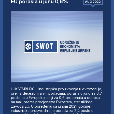
EU porasla u junu 0,6%
AUG 2022
LUKSEMBURG – Industrijska proizvodnja u evrozoni je,
prema desezoniranim podacima, porasla u junu za 0,7
posto, a u Evropskoj uniji za 0,6 procenata u odnosu
na maj, prema procjenama Evrostata, statističkog
zavoda EU. U poređenju sa junom 2021. godine,
industrijska proizvodnja je porasla za 2,4 posto u