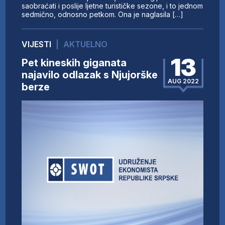
saobraćati i poslije ljetne turističke sezone, i to jednom
sedmično, odnosno petkom. Ona je naglasila […]
VIJESTI
|
AKTUELNO
13
Pet kineskih giganata
najavilo odlazak s Njujorške
AUG 2022
berze