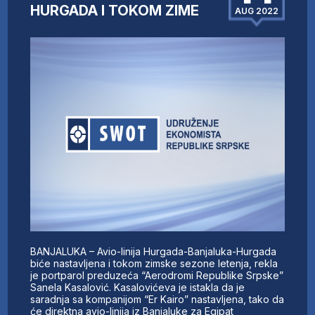
HURGADA I TOKOM ZIME
AUG 2022
BANJALUKA – Avio-linija Hurgada-Banjaluka-Hurgada
biće nastavljena i tokom zimske sezone letenja, rekla
je portparol preduzeća “Aerodromi Republike Srpske”
Sanela Kasalović. Kasalovićeva je istakla da je
saradnja sa kompanijom “Er Kairo” nastavljena, tako da
će direktna avio-linija iz Banjaluke za Egipat