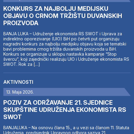
KONKURS ZA NAJBOLJU MEDIJSKU
OBJAVU O CRNOM TRŽIŠTU DUVANSKIH
PROIZVODA
BANJA LUKA – Udruženje ekonomista RS SWOT i Uprava za
indirektno oporezivanje (UIO) BiH po četvrti put organizuju
nagradni konkurs za najbolju medijsku objavu koja se tematski
bavi problemima crnog tržišta duvanskih proizvoda u BiH.
Konkurs se organizuje u sklopu nastavka kampanje “Stop
švercu”, koji zajednički realizuju UIO i Udruženje ekonomista RS
SWOT. Rok za […]
AKTIVNOSTI
13. Maja 2026.
POZIV ZA ODRŽAVANJE 21. SJEDNICE
SKUPŠTINE UDRUŽENJA EKONOMISTA RS
SWOT
BANJALUKA – Na osnovu člana 15., a u vezi sa članom 11. Statuta
Udruženja, predsjednik Upravnog odbora saziva 21.