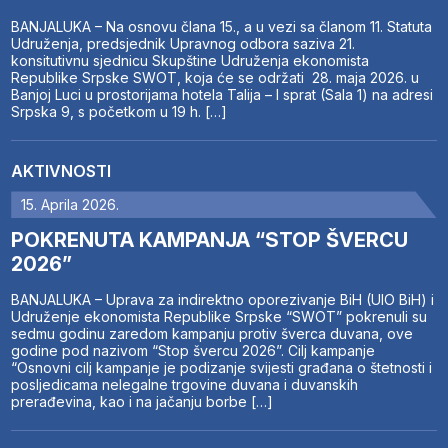
BANJALUKA – Na osnovu člana 15., a u vezi sa članom 11. Statuta
Udruženja, predsjednik Upravnog odbora saziva 21.
konsitutivnu sjednicu Skupštine Udruženja ekonomista
Republike Srpske SWOT, koja će se održati 28. maja 2026. u
Banjoj Luci u prostorijama hotela Talija – I sprat (Sala 1) na adresi
Srpska 9, s početkom u 19 h. […]
AKTIVNOSTI
15. Aprila 2026.
POKRENUTA KAMPANJA “STOP ŠVERCU
2026”
BANJALUKA – Uprava za indirektno oporezivanje BiH (UIO BiH) i
Udruženje ekonomista Republike Srpske “SWOT” pokrenuli su
sedmu godinu zaredom kampanju protiv šverca duvana, ove
godine pod nazivom “Stop švercu 2026”. Cilj kampanje
“Osnovni cilj kampanje je podizanje svijesti građana o štetnosti i
posljedicama nelegalne trgovine duvana i duvanskih
prerađevina, kao i na jačanju borbe […]