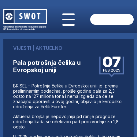
POČETNA
O NAMA
VIJESTI
|
AKTUELNO
VIJESTI
07
AKTUELNO
Pala potrošnja čelika u
ANALIZE
Evropskoj uniji
FEB 2025
KOMPANIJE
FINANSIJE
BRISEL – Potrošnja čelika u Evropskoj uniji je, prema
IZ STRANIH MEDIJA
preliminarnim podacima, prošle godine pala za 2,3
odsto na 127 miliona tona i nema izgleda da će se
AKTIVNOSTI
značajno oporaviti u ovoj godini, objavilo je Evropsko
udruženja za čelik Eurofer.
SWOT INTERVJU
UČLANI SE
Aktuelna brojka je nepovoljnija pd ranije prognoze
udruženja kada se očekivao pad proizvodnje za 1,8
KONTAKT
odsto.
U 2025. godini oporavak potrošnje čelika biće sporiji