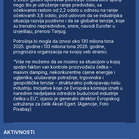
nego što je udruženje ranije predviđalo, sa
očekivanim rastom od 2,2 odsto u odnosu na ranije
očekivanih 3,8 odsto, pod uslovom da se industrijska
situacija razvija pozitivno i da se globalne tenzije, koje
su trenutno nepredvidive, smire, navodi Eurofer u
izvještaju, prenosi Tanjug.
Potrošnja bi mogla da iznosi oko 130 miliona tona
2025. godine i 133 miliona tona 2026. godine,
prognozira organizacija na svojoj veb stranici.
“Više ne možemo da se nosimo sa situacijom u kojoj
spoljni faktori van kontrole proizvođača čelika –
masivni damping, nekonkurentne cijene energije i
ugljenika, urušavanje potražnje, trgovinske i
geopolitičke tenzije – strukturalno potkopavaju našu
industriju. Inicijative koje će Evropska komisija izneti u
narednim nedjeljama odrediće budućnost industrije
čelika u EU”, izjavio je generalni direktor Evropskog
udruženja za čelik Aksel Egert. (Agencije, Foto
Pixabay)
AKTIVNOSTI