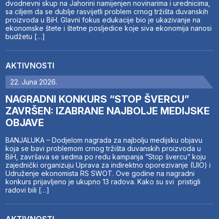
dvodnevni skup na Jahorini namijenjen novinarima i urednicima,
sa ciljem da se dublje rasvijetli problem crnog tržišta duvanskih
proizvoda u BiH. Glavni fokus edukacije bio je ukazivanje na
ekonomske štete i štetne posljedice koje siva ekonomija nanosi
budžetu […]
AKTIVNOSTI
22. Juna 2026.
NAGRADNI KONKURS “STOP ŠVERCU”
ZAVRŠEN: IZABRANE NAJBOLJE MEDIJSKE
OBJAVE
BANJALUKA – Dodjelom nagrada za najbolju medijsku objavu
koja se bavi problemom crnog tržišta duvanskih proizvoda u
BiH, završava se sedma po redu kampanja “Stop švercu” koju
zajednički organizuju Uprava za indirektno oporezivanje (UIO) i
Udruženje ekonomista RS SWOT. Ove godine na nagradni
konkurs prijavljeno je ukupno 13 radova. Kako su svi pristigli
radovi bili […]