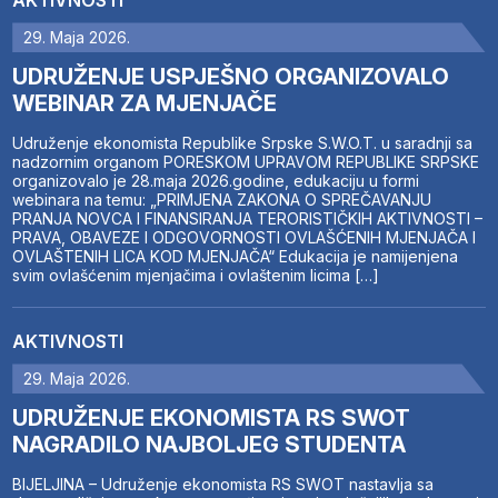
AKTIVNOSTI
29. Maja 2026.
UDRUŽENJE USPJEŠNO ORGANIZOVALO
WEBINAR ZA MJENJAČE
Udruženje ekonomista Republike Srpske S.W.O.T. u saradnji sa
nadzornim organom PORESKOM UPRAVOM REPUBLIKE SRPSKE
organizovalo je 28.maja 2026.godine, edukaciju u formi
webinara na temu: „PRIMJENA ZAKONA O SPREČAVANJU
PRANJA NOVCA I FINANSIRANJA TERORISTIČKIH AKTIVNOSTI –
PRAVA, OBAVEZE I ODGOVORNOSTI OVLAŠĆENIH MJENJAČA I
OVLAŠTENIH LICA KOD MJENJAČA“ Edukacija je namijenjena
svim ovlašćenim mjenjačima i ovlaštenim licima […]
AKTIVNOSTI
29. Maja 2026.
UDRUŽENJE EKONOMISTA RS SWOT
NAGRADILO NAJBOLJEG STUDENTA
BIJELJINA – Udruženje ekonomista RS SWOT nastavlja sa