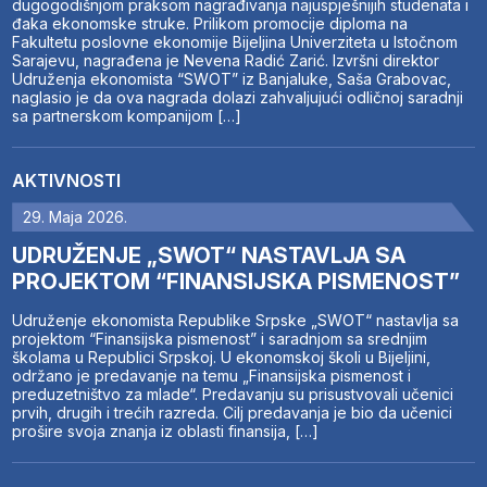
dugogodišnjom praksom nagrađivanja najuspješnijih studenata i
đaka ekonomske struke. Prilikom promocije diploma na
Fakultetu poslovne ekonomije Bijeljina Univerziteta u Istočnom
Sarajevu, nagrađena je Nevena Radić Zarić. Izvršni direktor
Udruženja ekonomista “SWOT” iz Banjaluke, Saša Grabovac,
naglasio je da ova nagrada dolazi zahvaljujući odličnoj saradnji
sa partnerskom kompanijom […]
AKTIVNOSTI
29. Maja 2026.
UDRUŽENJE „SWOT“ NASTAVLJA SA
PROJEKTOM “FINANSIJSKA PISMENOST”
Udruženje ekonomista Republike Srpske „SWOT“ nastavlja sa
projektom “Finansijska pismenost” i saradnjom sa srednjim
školama u Republici Srpskoj. U ekonomskoj školi u Bijeljini,
održano je predavanje na temu „Finansijska pismenost i
preduzetništvo za mlade“. Predavanju su prisustvovali učenici
prvih, drugih i trećih razreda. Cilj predavanja je bio da učenici
prošire svoja znanja iz oblasti finansija, […]