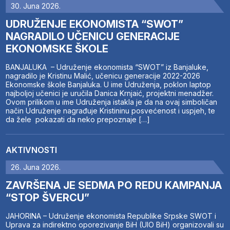
30. Juna 2026.
UDRUŽENJE EKONOMISTA “SWOT”
NAGRADILO UČENICU GENERACIJE
EKONOMSKE ŠKOLE
BANJALUKA – Udruženje ekonomista “SWOT” iz Banjaluke,
nagradilo je Kristinu Malić, učenicu generacije 2022-2026
Ekonomske škole Banjaluka. U ime Udruženja, poklon laptop
najboljoj učenici je uručila Danica Krnjaić, projektni menadžer.
Ovom prilikom u ime Udruženja istakla je da na ovaj simboličan
način Udruženje nagrađuje Kristininu posvećenost i uspjeh, te
da žele pokazati da neko prepoznaje […]
AKTIVNOSTI
26. Juna 2026.
ZAVRŠENA JE SEDMA PO REDU KAMPANJA
“STOP ŠVERCU”
JAHORINA – Udruženje ekonomista Republike Srpske SWOT i
Uprava za indirektno oporezivanje BiH (UIO BiH) organizovali su