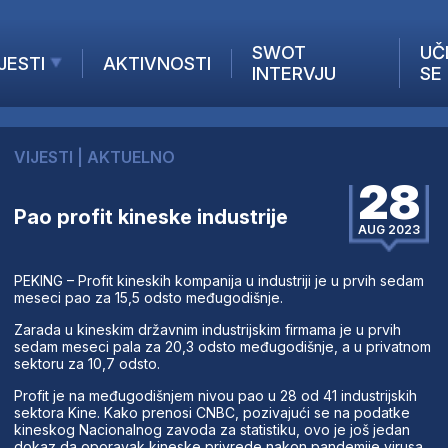
SWOT
UČ
JESTI
AKTIVNOSTI
INTERVJU
SE
AKTUELNO
ANALIZE
VIJESTI
|
AKTUELNO
KOMPANIJE
28
INANSIJE
Pao profit kineske industrije
Z STRANIH MEDIJA
AUG 2023
PEKING – Profit kineskih kompanija u industriji je u prvih sedam
meseci pao za 15,5 odsto međugodišnje.
Zarada u kineskim državnim industrijskim firmama je u prvih
sedam meseci pala za 20,3 odsto međugodišnje, a u privatnom
sektoru za 10,7 odsto.
Profit je na međugodišnjem nivou pao u 28 od 41 industrijskih
sektora Kine. Kako prenosi CNBC, pozivajući se na podatke
kineskog Nacionalnog zavoda za statistiku, ovo je još jedan
dokaz da oporavak kineske privrede nakon pandemije virusa