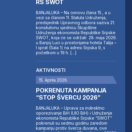
RS SWOT
BANJALUKA – Na osnovu člana 15., a u
vezi sa članom 11. Statuta Udruženja,
predsjednik Upravnog odbora saziva 21.
konsitutivnu sjednicu Skupštine
Udruženja ekonomista Republike Srpske
SWOT, koja će se održati 28. maja 2026.
u Banjoj Luci u prostorijama hotela Talija –
I sprat (Sala 1) na adresi Srpska 9, s
početkom u 19 h. […]
AKTIVNOSTI
15. Aprila 2026.
POKRENUTA KAMPANJA
“STOP ŠVERCU 2026”
BANJALUKA – Uprava za indirektno
oporezivanje BiH (UIO BiH) i Udruženje
ekonomista Republike Srpske “SWOT”
pokrenuli su sedmu godinu zaredom
kampanju protiv šverca duvana, ove