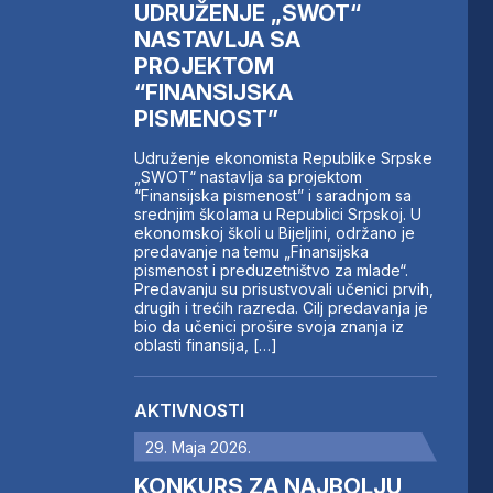
UDRUŽENJE „SWOT“
NASTAVLJA SA
PROJEKTOM
“FINANSIJSKA
PISMENOST”
Udruženje ekonomista Republike Srpske
„SWOT“ nastavlja sa projektom
“Finansijska pismenost” i saradnjom sa
srednjim školama u Republici Srpskoj. U
ekonomskoj školi u Bijeljini, održano je
predavanje na temu „Finansijska
pismenost i preduzetništvo za mlade“.
Predavanju su prisustvovali učenici prvih,
drugih i trećih razreda. Cilj predavanja je
bio da učenici prošire svoja znanja iz
oblasti finansija, […]
AKTIVNOSTI
29. Maja 2026.
KONKURS ZA NAJBOLJU