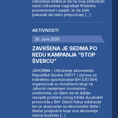
Udruženja istakla je da na ovaj simboličan
način Udruženje nagrađuje Kristininu
posvećenost i uspjeh, te da žele
pokazati da neko prepoznaje […]
AKTIVNOSTI
26. Juna 2026.
ZAVRŠENA JE SEDMA PO
REDU KAMPANJA “STOP
ŠVERCU”
JAHORINA – Udruženje ekonomista
Republike Srpske SWOT i Uprava za
indirektno oporezivanje BiH (UIO BiH)
organizovali su dvodnevni skup na
Jahorini namijenjen novinarima i
urednicima, sa ciljem da se dublje
rasvijetli problem crnog tržišta duvanskih
proizvoda u BiH. Glavni fokus edukacije
bio je ukazivanje na ekonomske štete i
štetne posljedice koje siva ekonomija
nanosi budžetu […]