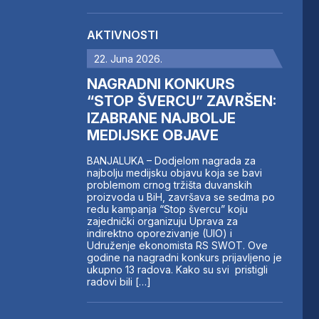
AKTIVNOSTI
22. Juna 2026.
NAGRADNI KONKURS
“STOP ŠVERCU” ZAVRŠEN:
IZABRANE NAJBOLJE
MEDIJSKE OBJAVE
BANJALUKA – Dodjelom nagrada za
najbolju medijsku objavu koja se bavi
problemom crnog tržišta duvanskih
proizvoda u BiH, završava se sedma po
redu kampanja “Stop švercu” koju
zajednički organizuju Uprava za
indirektno oporezivanje (UIO) i
Udruženje ekonomista RS SWOT. Ove
godine na nagradni konkurs prijavljeno je
ukupno 13 radova. Kako su svi pristigli
radovi bili […]