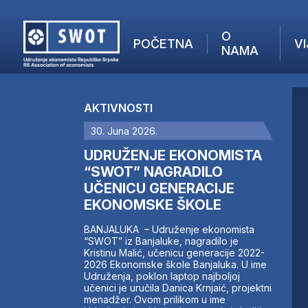
O
POČETNA
VI
NAMA
POČETNA
O NAMA
AKTIVNOSTI
VIJESTI
30. Juna 2026.
AKTUELNO
F
ANALIZE
UDRUŽENJE EKONOMISTA
I
KOMPANIJE
“SWOT” NAGRADILO
UČENICU GENERACIJE
FINANSIJE
EKONOMSKE ŠKOLE
IZ STRANIH MEDIJA
AKTIVNOSTI
BANJALUKA – Udruženje ekonomista
“SWOT” iz Banjaluke, nagradilo je
SWOT INTERVJU
Kristinu Malić, učenicu generacije 2022-
UČLANI SE
2026 Ekonomske škole Banjaluka. U ime
Udruženja, poklon laptop najboljoj
KONTAKT
učenici je uručila Danica Krnjaić, projektni
menadžer. Ovom prilikom u ime