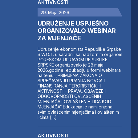
AKTIVNOSTI
29. Maja 2026.
UDRUŽENJE USPJEŠNO
ORGANIZOVALO WEBINAR
ZA MJENJAČE
Udruženje ekonomista Republike Srpske
S.W.O.T. u saradnji sa nadzornim organom
PORESKOM UPRAVOM REPUBLIKE
SRPSKE organizovalo je 28.maja
2026.godine, edukaciju u formi webinara
na temu: „PRIMJENA ZAKONA O
SPREČAVANJU PRANJA NOVCA I
FINANSIRANJA TERORISTIČKIH
AKTIVNOSTI – PRAVA, OBAVEZE I
ODGOVORNOSTI OVLAŠĆENIH
MJENJAČA I OVLAŠTENIH LICA KOD
MJENJAČA“ Edukacija je namijenjena
svim ovlašćenim mjenjačima i ovlaštenim
licima […]
AKTIVNOSTI