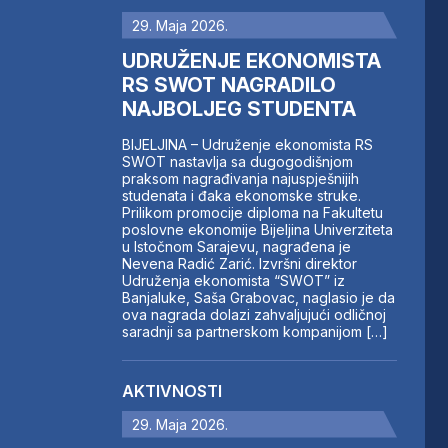
29. Maja 2026.
UDRUŽENJE EKONOMISTA
RS SWOT NAGRADILO
NAJBOLJEG STUDENTA
BIJELJINA – Udruženje ekonomista RS
SWOT nastavlja sa dugogodišnjom
praksom nagrađivanja najuspješnijih
studenata i đaka ekonomske struke.
Prilikom promocije diploma na Fakultetu
poslovne ekonomije Bijeljina Univerziteta
u Istočnom Sarajevu, nagrađena je
Nevena Radić Zarić. Izvršni direktor
Udruženja ekonomista “SWOT” iz
Banjaluke, Saša Grabovac, naglasio je da
ova nagrada dolazi zahvaljujući odličnoj
saradnji sa partnerskom kompanijom […]
AKTIVNOSTI
29. Maja 2026.