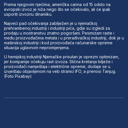
Prema njegovim riječima, američka carina od 15 odsto na
evropski izvoz je niža nego što se očekivalo, ali će ipak
usporiti izvoznu dinamiku.
Najveći pad očekivanja zabilježen je u njemačkoj
prehrambenoj industriji i industriji pića, gdje su izgledi za
prodaju u inostranstvu znatno pogoršani. Pesimizam raste i
među proizvođačima metala i u prerađivačkoj industriji, dok je u
mašinskoj industriji i kod proizvođača računarske opreme
situacija uglavnom nepromijenjena.
U hemijskoj industriji Njemačke prisutan je oprezni optimizam,
jer kompanije očekuju rast izvoza. Slična kretanja bilježe i
proizvođači namještaja i električne opreme, dodaje se u
izvještaju objavljenom na veb stranici IFO, a prenosi Tanjug.
(Foto Pixabay)