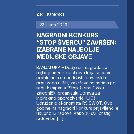
AKTIVNOSTI
22. Juna 2026.
NAGRADNI KONKURS
“STOP ŠVERCU” ZAVRŠEN:
IZABRANE NAJBOLJE
MEDIJSKE OBJAVE
BANJALUKA – Dodjelom nagrada za
najbolju medijsku objavu koja se bavi
problemom crnog tržišta duvanskih
proizvoda u BiH, završava se sedma po
redu kampanja “Stop švercu” koju
zajednički organizuju Uprava za
indirektno oporezivanje (UIO) i
Udruženje ekonomista RS SWOT. Ove
godine na nagradni konkurs prijavljeno je
ukupno 13 radova. Kako su svi pristigli
radovi bili […]