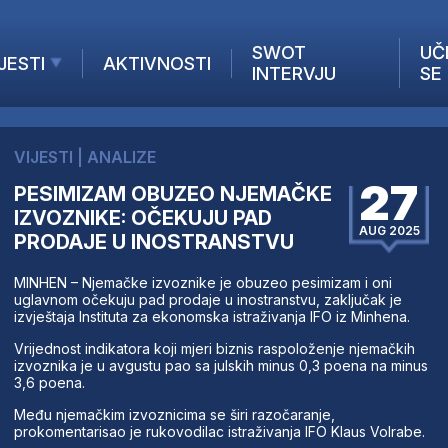
SWOT
UČ
JESTI
AKTIVNOSTI
INTERVJU
SE
AKTUELNO
ANALIZE
VIJESTI
|
ANALIZE
KOMPANIJE
27
PESIMIZAM OBUZEO NJEMAČKE
INANSIJE
IZVOZNIKE: OČEKUJU PAD
Z STRANIH MEDIJA
AUG 2025
PRODAJE U INOSTRANSTVU
MINHEN – Njemačke izvoznike je obuzeo pesimizam i oni
uglavnom očekuju pad prodaje u inostranstvu, zaključak je
izvještaja Instituta za ekonomska istraživanja IFO iz Minhena.
Vrijednost indikatora koji mjeri biznis raspoloženje njemačkih
izvoznika je u avgustu pao sa julskih minus 0,3 poena na minus
3,6 poena.
Među njemačkim izvoznicima se širi razočaranje,
prokomentarisao je rukovodilac istraživanja IFO Klaus Volrabe.