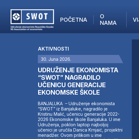
O
POČETNA
VI
NAMA
POČETNA
O NAMA
AKTIVNOSTI
VIJESTI
30. Juna 2026.
AKTUELNO
F
ANALIZE
UDRUŽENJE EKONOMISTA
I
KOMPANIJE
“SWOT” NAGRADILO
UČENICU GENERACIJE
FINANSIJE
EKONOMSKE ŠKOLE
IZ STRANIH MEDIJA
AKTIVNOSTI
BANJALUKA – Udruženje ekonomista
“SWOT” iz Banjaluke, nagradilo je
SWOT INTERVJU
Kristinu Malić, učenicu generacije 2022-
UČLANI SE
2026 Ekonomske škole Banjaluka. U ime
Udruženja, poklon laptop najboljoj
KONTAKT
učenici je uručila Danica Krnjaić, projektni
menadžer. Ovom prilikom u ime