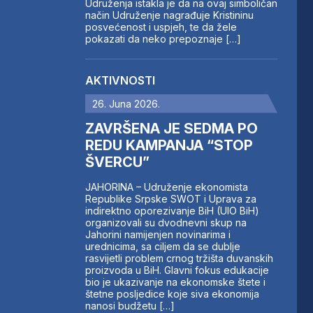
Udruženja istakla je da na ovaj simboličan
način Udruženje nagrađuje Kristininu
posvećenost i uspjeh, te da žele
pokazati da neko prepoznaje […]
AKTIVNOSTI
26. Juna 2026.
ZAVRŠENA JE SEDMA PO
REDU KAMPANJA “STOP
ŠVERCU”
JAHORINA – Udruženje ekonomista
Republike Srpske SWOT i Uprava za
indirektno oporezivanje BiH (UIO BiH)
organizovali su dvodnevni skup na
Jahorini namijenjen novinarima i
urednicima, sa ciljem da se dublje
rasvijetli problem crnog tržišta duvanskih
proizvoda u BiH. Glavni fokus edukacije
bio je ukazivanje na ekonomske štete i
štetne posljedice koje siva ekonomija
nanosi budžetu […]