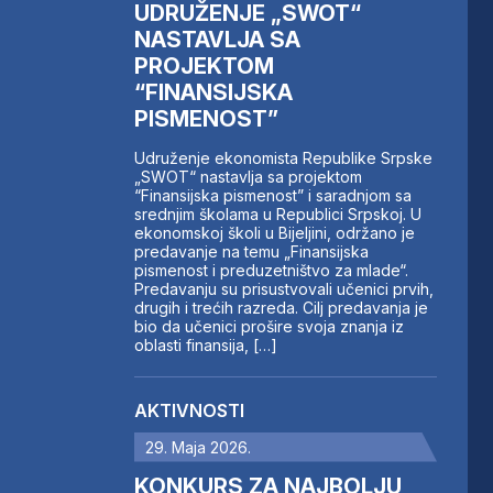
UDRUŽENJE „SWOT“
NASTAVLJA SA
PROJEKTOM
“FINANSIJSKA
PISMENOST”
Udruženje ekonomista Republike Srpske
„SWOT“ nastavlja sa projektom
“Finansijska pismenost” i saradnjom sa
srednjim školama u Republici Srpskoj. U
ekonomskoj školi u Bijeljini, održano je
predavanje na temu „Finansijska
pismenost i preduzetništvo za mlade“.
Predavanju su prisustvovali učenici prvih,
drugih i trećih razreda. Cilj predavanja je
bio da učenici prošire svoja znanja iz
oblasti finansija, […]
AKTIVNOSTI
29. Maja 2026.
KONKURS ZA NAJBOLJU