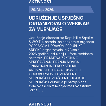
AKTIVNOSTI
29. Maja 2026.
UDRUŽENJE USPJEŠNO
ORGANIZOVALO WEBINAR
ZA MJENJAČE
Udruženje ekonomista Republike Srpske
S.W.O.T. u saradnji sa nadzornim organom
PORESKOM UPRAVOM REPUBLIKE
SRPSKE organizovalo je 28.maja
2026.godine, edukaciju u formi webinara
na temu: „PRIMJENA ZAKONA O
SPREČAVANJU PRANJA NOVCA I
FINANSIRANJA TERORISTIČKIH
AKTIVNOSTI – PRAVA, OBAVEZE I
ODGOVORNOSTI OVLAŠĆENIH
MJENJAČA I OVLAŠTENIH LICA KOD
MJENJAČA“ Edukacija je namijenjena
svim ovlašćenim mjenjačima i ovlaštenim
licima […]
AKTIVNOSTI