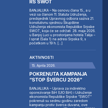
RS SWOT
BANJALUKA – Na osnovu člana 15., a u
vezi sa članom 11. Statuta Udruženja,
predsjednik Upravnog odbora saziva 21.
konsitutivnu sjednicu Skupštine
Udruženja ekonomista Republike Srpske
SWOT, koja će se održati 28. maja 2026.
u Banjoj Luci u prostorijama hotela Talija –
I sprat (Sala 1) na adresi Srpska 9, s
početkom u 19 h. […]
AKTIVNOSTI
15. Aprila 2026.
POKRENUTA KAMPANJA
“STOP ŠVERCU 2026”
BANJALUKA – Uprava za indirektno
oporezivanje BiH (UIO BiH) i Udruženje
ekonomista Republike Srpske “SWOT”
pokrenuli su sedmu godinu zaredom
kampanju protiv šverca duvana, ove