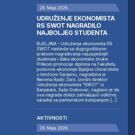
29. Maja 2026.
UDRUŽENJE EKONOMISTA
RS SWOT NAGRADILO
NAJBOLJEG STUDENTA
BIJELJINA – Udruženje ekonomista RS
SWOT nastavlja sa dugogodišnjom
praksom nagrađivanja najuspješnijih
studenata i đaka ekonomske struke.
Prilikom promocije diploma na Fakultetu
poslovne ekonomije Bijeljina Univerziteta
u Istočnom Sarajevu, nagrađena je
Nevena Radić Zarić. Izvršni direktor
Udruženja ekonomista “SWOT” iz
Banjaluke, Saša Grabovac, naglasio je da
ova nagrada dolazi zahvaljujući odličnoj
saradnji sa partnerskom kompanijom […]
AKTIVNOSTI
29. Maja 2026.