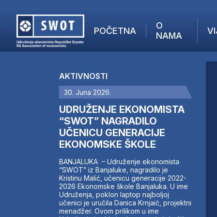
O
POČETNA
VI
NAMA
POČETNA
O NAMA
AKTIVNOSTI
VIJESTI
30. Juna 2026.
AKTUELNO
F
ANALIZE
UDRUŽENJE EKONOMISTA
I
KOMPANIJE
“SWOT” NAGRADILO
UČENICU GENERACIJE
FINANSIJE
EKONOMSKE ŠKOLE
IZ STRANIH MEDIJA
AKTIVNOSTI
BANJALUKA – Udruženje ekonomista
“SWOT” iz Banjaluke, nagradilo je
SWOT INTERVJU
Kristinu Malić, učenicu generacije 2022-
UČLANI SE
2026 Ekonomske škole Banjaluka. U ime
Udruženja, poklon laptop najboljoj
KONTAKT
učenici je uručila Danica Krnjaić, projektni
menadžer. Ovom prilikom u ime