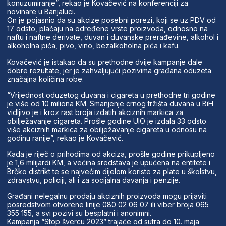
konuzumiranje”, rekao je Kovačević na konferenciji za
novinare u Banjaluci.
On je pojasnio da su akcize posebni porezi, koji se uz PDV od
17 odsto, plaćaju na određene vrste proizvoda, odnosno na
naftu i naftne derivate, duvan i duvanske prerađevine, alkohol i
alkoholna pića, pivo, vino, bezalkoholna pića i kafu.
Kovačević je istakao da su prethodne dvije kampanje dale
dobre rezultate, jer je zahvaljujući pozivima građana oduzeta
značajna količina robe.
“Vrijednost oduzetog duvana i cigareta u prethodne tri godine
je više od 10 miliona KM. Smanjenje crnog tržišta duvana u BiH
vidljivo je i kroz rast broja izdatih akciznih markica za
obilježavanje cigareta. Prošle godine UIO je izdala 33 odsto
više akciznih markica za obilježavanje cigareta u odnosu na
godinu ranije”, rekao je Kovačević.
Kada je riječ o prihodima od akciza, prošle godine prikupljeno
je 1,6 milijardi KM, a većina sredstava je upućena na entitete i
Brčko distrikt te se najvećim dijelom koriste za plate u školstvu,
zdravstvu, policiji, ali i za socijalna davanja i penzije.
Građani nelegalnu prodaju akciznih proizvoda mogu prijaviti
posredstvom otvorene linije 080 02 06 07 ili viber broja 065
355 155, a svi pozivi su besplatni i anonimni.
Kampanja “Stop švercu 2023” trajaće od sutra do 10. maja