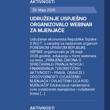
AKTIVNOSTI
29. Maja 2026.
UDRUŽENJE USPJEŠNO
ORGANIZOVALO WEBINAR
ZA MJENJAČE
Udruženje ekonomista Republike Srpske
S.W.O.T. u saradnji sa nadzornim organom
PORESKOM UPRAVOM REPUBLIKE
SRPSKE organizovalo je 28.maja
2026.godine, edukaciju u formi webinara
na temu: „PRIMJENA ZAKONA O
SPREČAVANJU PRANJA NOVCA I
FINANSIRANJA TERORISTIČKIH
AKTIVNOSTI – PRAVA, OBAVEZE I
ODGOVORNOSTI OVLAŠĆENIH
MJENJAČA I OVLAŠTENIH LICA KOD
MJENJAČA“ Edukacija je namijenjena
svim ovlašćenim mjenjačima i ovlaštenim
licima […]
AKTIVNOSTI