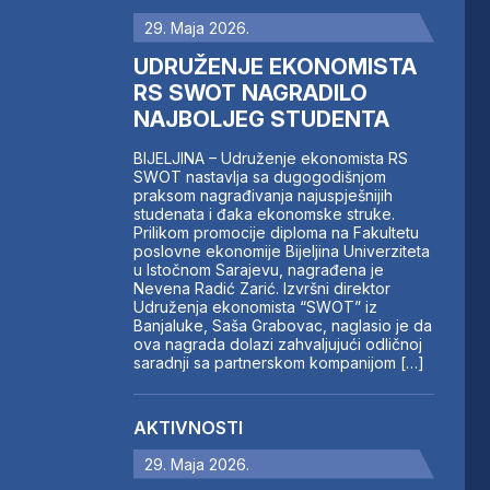
29. Maja 2026.
UDRUŽENJE EKONOMISTA
RS SWOT NAGRADILO
NAJBOLJEG STUDENTA
BIJELJINA – Udruženje ekonomista RS
SWOT nastavlja sa dugogodišnjom
praksom nagrađivanja najuspješnijih
studenata i đaka ekonomske struke.
Prilikom promocije diploma na Fakultetu
poslovne ekonomije Bijeljina Univerziteta
u Istočnom Sarajevu, nagrađena je
Nevena Radić Zarić. Izvršni direktor
Udruženja ekonomista “SWOT” iz
Banjaluke, Saša Grabovac, naglasio je da
ova nagrada dolazi zahvaljujući odličnoj
saradnji sa partnerskom kompanijom […]
AKTIVNOSTI
29. Maja 2026.