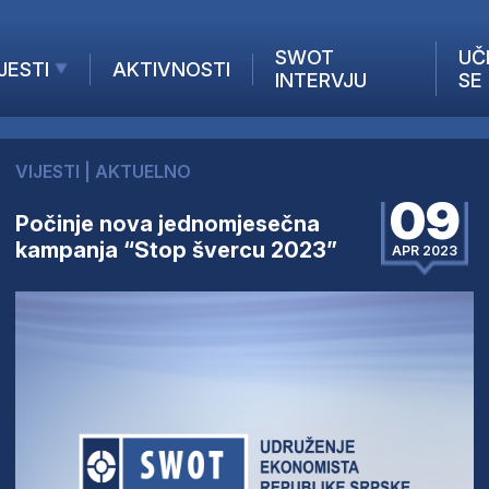
SWOT
UČ
JESTI
AKTIVNOSTI
INTERVJU
SE
AKTUELNO
ANALIZE
VIJESTI
|
AKTUELNO
KOMPANIJE
09
INANSIJE
Počinje nova jednomjesečna
kampanja “Stop švercu 2023”
Z STRANIH MEDIJA
APR 2023