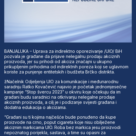
BANJALUKA – Uprava za indirektno oporezivanje /UIO/ BiH
pozvala je građane da prijave nelegalnu prodaju akciznih
proizvoda, jer su prihodi od akciza značajni u ukupno
prikupljenim prihodima od indirektnih poreza koji se uglavnom
koriste za punjenje entitetskih i budžeta Brčko distrikta.
žNačelnik Odjeljenja UIO za komunikacije i međunarodnu
saradnju Ratko Kovačević najavio je početak jednomjesečne
kampanje “Stop švercu 2023” u okviru koje očekuju da im
građani budu saradnici na otkrivanju nelegalne prodaje
akciznih proizvoda, a cilj je i podizanje svijesti građana i
dodatna edukacija o akcizama.
“Građani su ti kojima najčešće bude ponuđeno da kupe
proizvode na crno, poput cigareta koje nisu obilježene
akciznim markicama UIO. Roba bez markica jesu proizvodi
nepoznatog porijekla, sastava, a time su opasni za