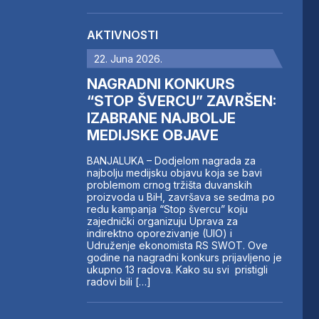
AKTIVNOSTI
22. Juna 2026.
NAGRADNI KONKURS
“STOP ŠVERCU” ZAVRŠEN:
IZABRANE NAJBOLJE
MEDIJSKE OBJAVE
BANJALUKA – Dodjelom nagrada za
najbolju medijsku objavu koja se bavi
problemom crnog tržišta duvanskih
proizvoda u BiH, završava se sedma po
redu kampanja “Stop švercu” koju
zajednički organizuju Uprava za
indirektno oporezivanje (UIO) i
Udruženje ekonomista RS SWOT. Ove
godine na nagradni konkurs prijavljeno je
ukupno 13 radova. Kako su svi pristigli
radovi bili […]