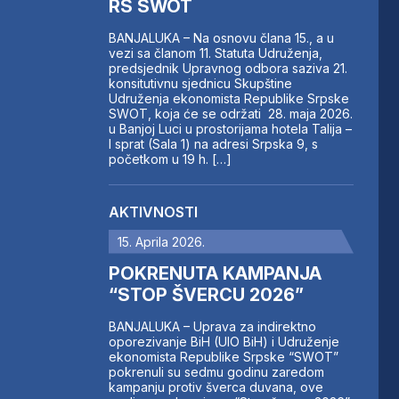
RS SWOT
BANJALUKA – Na osnovu člana 15., a u
vezi sa članom 11. Statuta Udruženja,
predsjednik Upravnog odbora saziva 21.
konsitutivnu sjednicu Skupštine
Udruženja ekonomista Republike Srpske
SWOT, koja će se održati 28. maja 2026.
u Banjoj Luci u prostorijama hotela Talija –
I sprat (Sala 1) na adresi Srpska 9, s
početkom u 19 h. […]
AKTIVNOSTI
15. Aprila 2026.
POKRENUTA KAMPANJA
“STOP ŠVERCU 2026”
BANJALUKA – Uprava za indirektno
oporezivanje BiH (UIO BiH) i Udruženje
ekonomista Republike Srpske “SWOT”
pokrenuli su sedmu godinu zaredom
kampanju protiv šverca duvana, ove