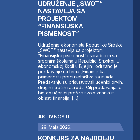
UDRUŽENJE „SWOT“
NASTAVLJA SA
PROJEKTOM
“FINANSIJSKA
PISMENOST”
Udruženje ekonomista Republike Srpske
„SWOT“ nastavlja sa projektom
“Finansijska pismenost” i saradnjom sa
srednjim školama u Republici Srpskoj. U
ekonomskoj školi u Bijeljini, održano je
predavanje na temu „Finansijska
pismenost i preduzetništvo za mlade“.
Predavanju su prisustvovali učenici prvih,
drugih i trećih razreda. Cilj predavanja je
bio da učenici prošire svoja znanja iz
oblasti finansija, […]
AKTIVNOSTI
29. Maja 2026.
KONKURS ZA NAJBOLJU