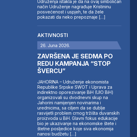
Udruženja istakla je da na ovaj simboličan
način Udruženje nagrađuje Kristininu
posvećenost i uspjeh, te da žele
pokazati da neko prepoznaje […]
AKTIVNOSTI
26. Juna 2026.
ZAVRŠENA JE SEDMA PO
REDU KAMPANJA “STOP
ŠVERCU”
JAHORINA – Udruženje ekonomista
Republike Srpske SWOT i Uprava za
indirektno oporezivanje BiH (UIO BiH)
organizovali su dvodnevni skup na
Jahorini namijenjen novinarima i
urednicima, sa ciljem da se dublje
rasvijetli problem crnog tržišta duvanskih
proizvoda u BiH. Glavni fokus edukacije
bio je ukazivanje na ekonomske štete i
štetne posljedice koje siva ekonomija
nanosi budžetu […]