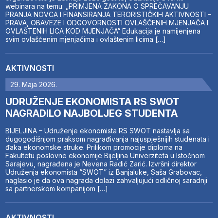
webinara na temu: „PRIMJENA ZAKONA O SPREČAVANJU
PRANJA NOVCA I FINANSIRANJA TERORISTIČKIH AKTIVNOSTI –
PRAVA, OBAVEZE I ODGOVORNOSTI OVLAŠĆENIH MJENJAČA I
OVLAŠTENIH LICA KOD MJENJAČA“ Edukacija je namijenjena
svim ovlašćenim mjenjačima i ovlaštenim licima […]
AKTIVNOSTI
29. Maja 2026.
UDRUŽENJE EKONOMISTA RS SWOT
NAGRADILO NAJBOLJEG STUDENTA
BIJELJINA – Udruženje ekonomista RS SWOT nastavlja sa
dugogodišnjom praksom nagrađivanja najuspješnijih studenata i
đaka ekonomske struke. Prilikom promocije diploma na
Fakultetu poslovne ekonomije Bijeljina Univerziteta u Istočnom
Sarajevu, nagrađena je Nevena Radić Zarić. Izvršni direktor
Udruženja ekonomista “SWOT” iz Banjaluke, Saša Grabovac,
naglasio je da ova nagrada dolazi zahvaljujući odličnoj saradnji
sa partnerskom kompanijom […]
AKTIVNOSTI