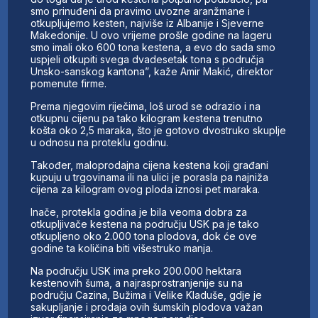
smo prinuđeni da pravimo uvozne aranžmane i
otkupljujemo kesten, najviše iz Albanije i Sjeverne
Makedonije. U ovo vrijeme prošle godine na lageru
smo imali oko 600 tona kestena, a evo do sada smo
uspjeli otkupiti svega dvadesetak tona s područja
Unsko-sanskog kantona”, kaže Amir Makić, direktor
pomenute firme.
Prema njegovim riječima, loš urod se odrazio i na
otkupnu cijenu pa tako kilogram kestena trenutno
košta oko 2,5 maraka, što je gotovo dvostruko skuplje
u odnosu na proteklu godinu.
Također, maloprodajna cijena kestena koji građani
kupuju u trgovinama ili na ulici je porasla pa najniža
cijena za kilogram ovog ploda iznosi pet maraka.
Inače, protekla godina je bila veoma dobra za
otkupljivače kestena na području USK pa je tako
otkupljeno oko 2.000 tona plodova, dok će ove
godine ta količina biti višestruko manja.
Na području USK ima preko 200.000 hektara
kestenovih šuma, a najrasprostranjenije su na
području Cazina, Bužima i Velike Kladuše, gdje je
sakupljanje i prodaja ovih šumskih plodova važan