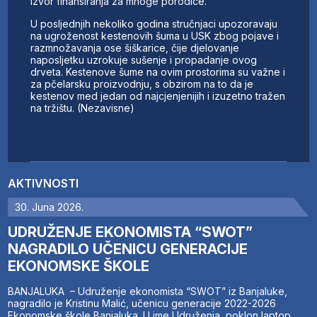
izvor finansiranja za mnoge porodice.
U posljednjih nekoliko godina stručnjaci upozoravaju
na ugroženost kestenovih šuma u USK zbog pojave i
razmnožavanja ose šiškarice, čije djelovanje
naposljetku uzrokuje sušenje i propadanje ovog
drveta. Kestenove šume na ovim prostorima su važne i
za pčelarsku proizvodnju, s obzirom na to da je
kestenov med jedan od najcjenjenijih i izuzetno tražen
na tržištu. (Nezavisne)
AKTIVNOSTI
30. Juna 2026.
UDRUŽENJE EKONOMISTA “SWOT”
NAGRADILO UČENICU GENERACIJE
EKONOMSKE ŠKOLE
BANJALUKA – Udruženje ekonomista “SWOT” iz Banjaluke,
nagradilo je Kristinu Malić, učenicu generacije 2022-2026
Ekonomske škole Banjaluka. U ime Udruženja, poklon laptop