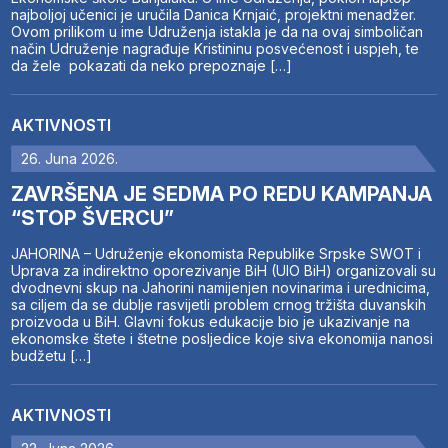
najboljoj učenici je uručila Danica Krnjaić, projektni menadžer.
Ovom prilikom u ime Udruženja istakla je da na ovaj simboličan
način Udruženje nagrađuje Kristininu posvećenost i uspjeh, te
da žele pokazati da neko prepoznaje […]
AKTIVNOSTI
26. Juna 2026.
ZAVRŠENA JE SEDMA PO REDU KAMPANJA
“STOP ŠVERCU”
JAHORINA – Udruženje ekonomista Republike Srpske SWOT i
Uprava za indirektno oporezivanje BiH (UIO BiH) organizovali su
dvodnevni skup na Jahorini namijenjen novinarima i urednicima,
sa ciljem da se dublje rasvijetli problem crnog tržišta duvanskih
proizvoda u BiH. Glavni fokus edukacije bio je ukazivanje na
ekonomske štete i štetne posljedice koje siva ekonomija nanosi
budžetu […]
AKTIVNOSTI