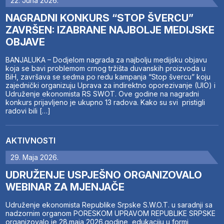
22. Juna 2026.
NAGRADNI KONKURS “STOP ŠVERCU”
ZAVRŠEN: IZABRANE NAJBOLJE MEDIJSKE
OBJAVE
BANJALUKA – Dodjelom nagrada za najbolju medijsku objavu
koja se bavi problemom crnog tržišta duvanskih proizvoda u
BiH, završava se sedma po redu kampanja “Stop švercu” koju
zajednički organizuju Uprava za indirektno oporezivanje (UIO) i
Udruženje ekonomista RS SWOT. Ove godine na nagradni
konkurs prijavljeno je ukupno 13 radova. Kako su svi pristigli
radovi bili […]
AKTIVNOSTI
29. Maja 2026.
UDRUŽENJE USPJEŠNO ORGANIZOVALO
WEBINAR ZA MJENJAČE
Udruženje ekonomista Republike Srpske S.W.O.T. u saradnji sa
nadzornim organom PORESKOM UPRAVOM REPUBLIKE SRPSKE
organizovalo je 28.maja 2026.godine, edukaciju u formi