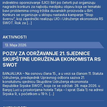
indirektno oporezivanje (UIO) BiH po četvrti put organizuju
nagradni konkurs za najbolju medijsku objavu koja se tematski
bavi problemima crnog tržišta duvanskih proizvoda u BiH.
Konkurs se organizuje u sklopu nastavka kampanje “Stop
švercu”, koji zajednički realizuju UIO i Udruženje ekonomista RS
SWOT. Rok za […]
AKTIVNOSTI
13. Maja 2026.
POZIV ZA ODRŽAVANJE 21. SJEDNICE
SKUPŠTINE UDRUŽENJA EKONOMISTA RS
SWOT
BANJALUKA – Na osnovu člana 15., a u vezi sa članom 11. Statuta
Udruženja, predsjednik Upravnog odbora saziva 21.
konsitutivnu sjednicu Skupštine Udruženja ekonomista
Republike Srpske SWOT, koja će se održati 28. maja 2026. u
Banjoj Luci u prostorijama hotela Talija – I sprat (Sala 1) na adresi
Srpska 9, s početkom u 19 h. […]