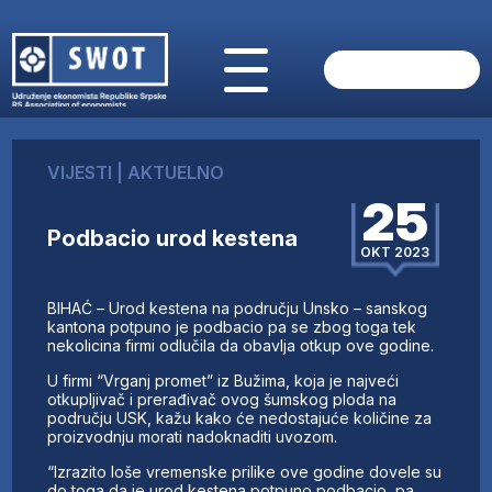
POČETNA
O NAMA
VIJESTI
|
AKTUELNO
VIJESTI
25
AKTUELNO
Podbacio urod kestena
ANALIZE
OKT 2023
KOMPANIJE
FINANSIJE
BIHAĆ – Urod kestena na području Unsko – sanskog
IZ STRANIH MEDIJA
kantona potpuno je podbacio pa se zbog toga tek
nekolicina firmi odlučila da obavlja otkup ove godine.
AKTIVNOSTI
U firmi “Vrganj promet” iz Bužima, koja je najveći
SWOT INTERVJU
otkupljivač i prerađivač ovog šumskog ploda na
UČLANI SE
području USK, kažu kako će nedostajuće količine za
proizvodnju morati nadoknaditi uvozom.
KONTAKT
“Izrazito loše vremenske prilike ove godine dovele su
do toga da je urod kestena potpuno podbacio, pa