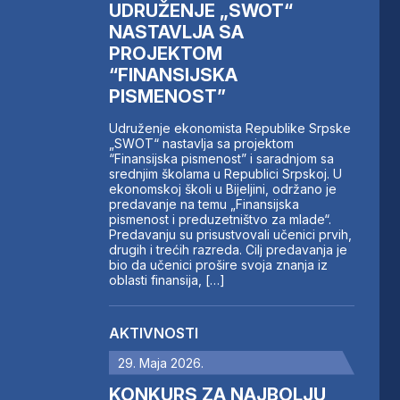
UDRUŽENJE „SWOT“
NASTAVLJA SA
PROJEKTOM
“FINANSIJSKA
PISMENOST”
Udruženje ekonomista Republike Srpske
„SWOT“ nastavlja sa projektom
“Finansijska pismenost” i saradnjom sa
srednjim školama u Republici Srpskoj. U
ekonomskoj školi u Bijeljini, održano je
predavanje na temu „Finansijska
pismenost i preduzetništvo za mlade“.
Predavanju su prisustvovali učenici prvih,
drugih i trećih razreda. Cilj predavanja je
bio da učenici prošire svoja znanja iz
oblasti finansija, […]
AKTIVNOSTI
29. Maja 2026.
KONKURS ZA NAJBOLJU