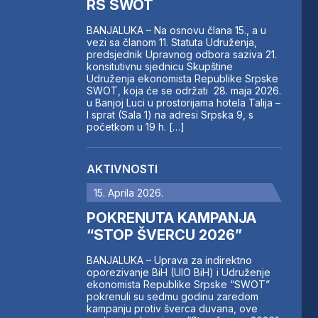
RS SWOT
BANJALUKA – Na osnovu člana 15., a u
vezi sa članom 11. Statuta Udruženja,
predsjednik Upravnog odbora saziva 21.
konsitutivnu sjednicu Skupštine
Udruženja ekonomista Republike Srpske
SWOT, koja će se održati 28. maja 2026.
u Banjoj Luci u prostorijama hotela Talija –
I sprat (Sala 1) na adresi Srpska 9, s
početkom u 19 h. […]
AKTIVNOSTI
15. Aprila 2026.
POKRENUTA KAMPANJA
“STOP ŠVERCU 2026”
BANJALUKA – Uprava za indirektno
oporezivanje BiH (UIO BiH) i Udruženje
ekonomista Republike Srpske “SWOT”
pokrenuli su sedmu godinu zaredom
kampanju protiv šverca duvana, ove