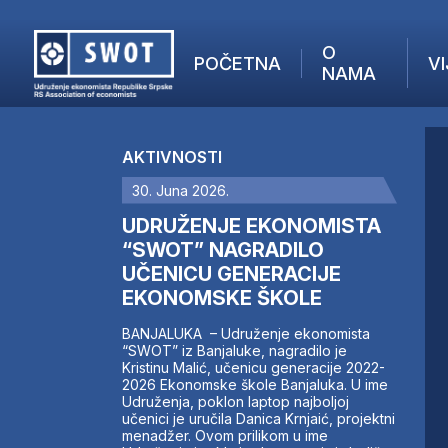
O
POČETNA
VI
NAMA
POČETNA
O NAMA
AKTIVNOSTI
VIJESTI
30. Juna 2026.
AKTUELNO
F
ANALIZE
UDRUŽENJE EKONOMISTA
I
KOMPANIJE
“SWOT” NAGRADILO
UČENICU GENERACIJE
FINANSIJE
EKONOMSKE ŠKOLE
IZ STRANIH MEDIJA
AKTIVNOSTI
BANJALUKA – Udruženje ekonomista
“SWOT” iz Banjaluke, nagradilo je
SWOT INTERVJU
Kristinu Malić, učenicu generacije 2022-
UČLANI SE
2026 Ekonomske škole Banjaluka. U ime
Udruženja, poklon laptop najboljoj
KONTAKT
učenici je uručila Danica Krnjaić, projektni
menadžer. Ovom prilikom u ime