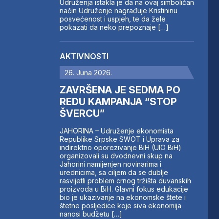
Udruženja istakla je da na ovaj simboličan
način Udruženje nagrađuje Kristininu
posvećenost i uspjeh, te da žele
pokazati da neko prepoznaje […]
AKTIVNOSTI
26. Juna 2026.
ZAVRŠENA JE SEDMA PO
REDU KAMPANJA “STOP
ŠVERCU”
JAHORINA – Udruženje ekonomista
Republike Srpske SWOT i Uprava za
indirektno oporezivanje BiH (UIO BiH)
organizovali su dvodnevni skup na
Jahorini namijenjen novinarima i
urednicima, sa ciljem da se dublje
rasvijetli problem crnog tržišta duvanskih
proizvoda u BiH. Glavni fokus edukacije
bio je ukazivanje na ekonomske štete i
štetne posljedice koje siva ekonomija
nanosi budžetu […]