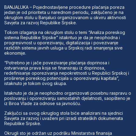
BANJALUKA – Pojednostavljene procedure plaćanja poreza
jedan je od prioriteta u narednom periodu, zaključeno je na
okruglom stolu u Banjaluci organizovanom u okviru aktivnosti
Savjeta za razvoj Republike Srpske.
Tokom izlaganja na okruglom stolu o temi “Analiza poreskog
sistema Republike Srpske” istakntuo je da je neophodna i
progresivnost u oporezivanju, digitalizacija i povezivanje
različitih sistema javnih usluga u Srpskoj radi smanjenja sive
ekonomije.
“Potrebno je i jače povezivanje plaćanja doprinosa i
ostvarivanja prava koja se finansiraju iz doprinosa,
redefinisanje oporezivanja nepokretnosti u Republici Srpskoj i
proširenje poreskog potencijala u oporezivanju kapitala”,
istaknuto je tokom ovog skupa.
Istaknuto je da je neophodno organizovati posebnu raspravu o
poslovanju i oporezivanju samostalnih djelatnosti, saopšteno je
iz Biroa Vlade za odnose sa javnošću.
Zaključci sa ovog okruglog stola biće analizirani na sjednici
Savjeta za razvoj i uvaženi pri izradi strateških dokumenata
Republike Srpske.
Okrugli sto je održan uz podršku Ministarstva finansija