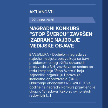
AKTIVNOSTI
22. Juna 2026.
NAGRADNI KONKURS
“STOP ŠVERCU” ZAVRŠEN:
IZABRANE NAJBOLJE
MEDIJSKE OBJAVE
BANJALUKA – Dodjelom nagrada za
najbolju medijsku objavu koja se bavi
problemom crnog tržišta duvanskih
proizvoda u BiH, završava se sedma po
redu kampanja “Stop švercu” koju
zajednički organizuju Uprava za
indirektno oporezivanje (UIO) i
Udruženje ekonomista RS SWOT. Ove
godine na nagradni konkurs prijavljeno je
ukupno 13 radova. Kako su svi pristigli
radovi bili […]