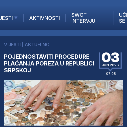
SWOT
UČ
JESTI
AKTIVNOSTI
INTERVJU
SE
AKTUELNO
ANALIZE
VIJESTI
|
AKTUELNO
KOMPANIJE
03
POJEDNOSTAVITI PROCEDURE
INANSIJE
PLAĆANJA POREZA U REPUBLICI
Z STRANIH MEDIJA
JUN 2026
SRPSKOJ
07:08