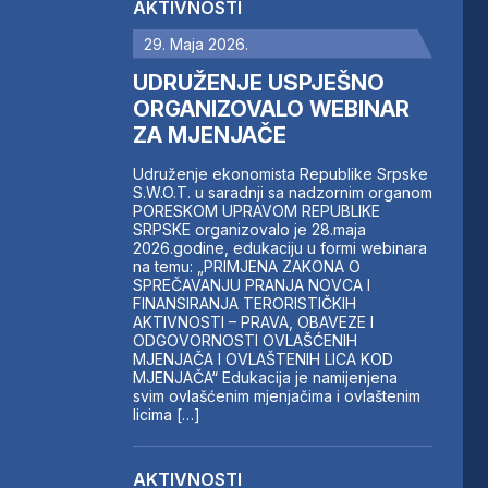
AKTIVNOSTI
29. Maja 2026.
UDRUŽENJE USPJEŠNO
ORGANIZOVALO WEBINAR
ZA MJENJAČE
Udruženje ekonomista Republike Srpske
S.W.O.T. u saradnji sa nadzornim organom
PORESKOM UPRAVOM REPUBLIKE
SRPSKE organizovalo je 28.maja
2026.godine, edukaciju u formi webinara
na temu: „PRIMJENA ZAKONA O
SPREČAVANJU PRANJA NOVCA I
FINANSIRANJA TERORISTIČKIH
AKTIVNOSTI – PRAVA, OBAVEZE I
ODGOVORNOSTI OVLAŠĆENIH
MJENJAČA I OVLAŠTENIH LICA KOD
MJENJAČA“ Edukacija je namijenjena
svim ovlašćenim mjenjačima i ovlaštenim
licima […]
AKTIVNOSTI