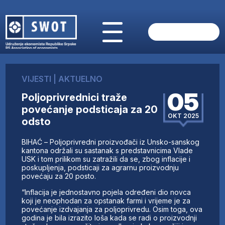
POČETNA
O NAMA
VIJESTI
|
AKTUELNO
VIJESTI
05
Poljoprivrednici traže
AKTUELNO
povećanje podsticaja za 20
ANALIZE
OKT 2025
odsto
KOMPANIJE
FINANSIJE
BIHAĆ – Poljoprivredni proizvođači iz Unsko-sanskog
IZ STRANIH MEDIJA
kantona održali su sastanak s predstavnicima Vlade
USK i tom prilikom su zatražili da se, zbog inflacije i
AKTIVNOSTI
poskupljenja, podsticaji za agrarnu proizvodnju
povećaju za 20 posto.
SWOT INTERVJU
UČLANI SE
“Inflacija je jednostavno pojela određeni dio novca
koji je neophodan za opstanak farmi i vrijeme je za
KONTAKT
povećanje izdvajanja za poljoprivredu. Osim toga, ova
godina je bila izrazito loša kada se radi o proizvodnji