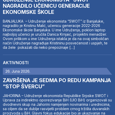
NAGRADILO UČENICU GENERACIJE
EKONOMSKE ŠKOLE
BANJALUKA – Udruženje ekonomista “SWOT” iz Banjaluke,
nagradilo je Kristinu Malić, učenicu generacije 2022-2026
Ekonomske škole Banjaluka. U ime Udruženja, poklon laptop
najboljoj učenici je uručila Danica Krnjaić, projektni menadžer.
Ovom prilikom u ime Udruženja istakla je da na ovaj simboličan
način Udruženje nagrađuje Kristininu posvećenost i uspjeh, te
da žele pokazati da neko prepoznaje […]
AKTIVNOSTI
26. Juna 2026.
ZAVRŠENA JE SEDMA PO REDU KAMPANJA
“STOP ŠVERCU”
JAHORINA – Udruženje ekonomista Republike Srpske SWOT i
Uprava za indirektno oporezivanje BiH (UIO BiH) organizovali su
dvodnevni skup na Jahorini namijenjen novinarima i urednicima,
sa ciljem da se dublje rasvijetli problem crnog tržišta duvanskih
proizvoda u BiH. Glavni fokus edukacije bio je ukazivanje na