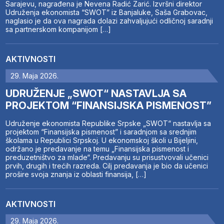
Sarajevu, nagrađena je Nevena Radić Zarić. Izvršni direktor
Udruženja ekonomista “SWOT” iz Banjaluke, Saša Grabovac,
naglasio je da ova nagrada dolazi zahvaljujući odličnoj saradnji
sa partnerskom kompanijom […]
AKTIVNOSTI
29. Maja 2026.
UDRUŽENJE „SWOT“ NASTAVLJA SA
PROJEKTOM “FINANSIJSKA PISMENOST”
Udruženje ekonomista Republike Srpske „SWOT“ nastavlja sa
projektom “Finansijska pismenost” i saradnjom sa srednjim
školama u Republici Srpskoj. U ekonomskoj školi u Bijeljini,
održano je predavanje na temu „Finansijska pismenost i
preduzetništvo za mlade“. Predavanju su prisustvovali učenici
prvih, drugih i trećih razreda. Cilj predavanja je bio da učenici
prošire svoja znanja iz oblasti finansija, […]
AKTIVNOSTI
29. Maja 2026.