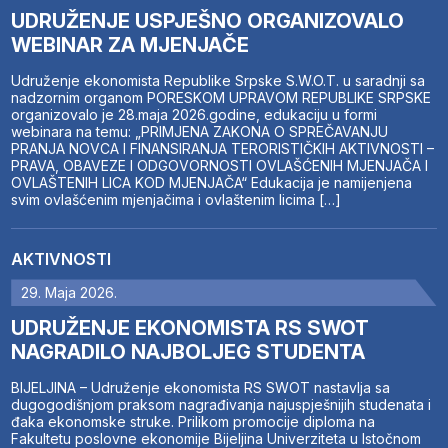
UDRUŽENJE USPJEŠNO ORGANIZOVALO
WEBINAR ZA MJENJAČE
Udruženje ekonomista Republike Srpske S.W.O.T. u saradnji sa
nadzornim organom PORESKOM UPRAVOM REPUBLIKE SRPSKE
organizovalo je 28.maja 2026.godine, edukaciju u formi
webinara na temu: „PRIMJENA ZAKONA O SPREČAVANJU
PRANJA NOVCA I FINANSIRANJA TERORISTIČKIH AKTIVNOSTI –
PRAVA, OBAVEZE I ODGOVORNOSTI OVLAŠĆENIH MJENJAČA I
OVLAŠTENIH LICA KOD MJENJAČA“ Edukacija je namijenjena
svim ovlašćenim mjenjačima i ovlaštenim licima […]
AKTIVNOSTI
29. Maja 2026.
UDRUŽENJE EKONOMISTA RS SWOT
NAGRADILO NAJBOLJEG STUDENTA
BIJELJINA – Udruženje ekonomista RS SWOT nastavlja sa
dugogodišnjom praksom nagrađivanja najuspješnijih studenata i
đaka ekonomske struke. Prilikom promocije diploma na
Fakultetu poslovne ekonomije Bijeljina Univerziteta u Istočnom