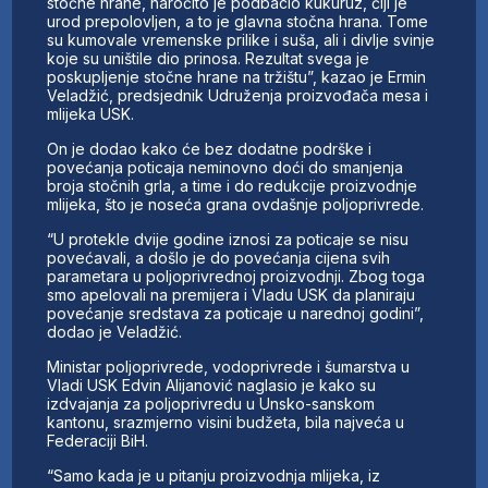
stočne hrane, naročito je podbacio kukuruz, čiji je
urod prepolovljen, a to je glavna stočna hrana. Tome
su kumovale vremenske prilike i suša, ali i divlje svinje
koje su uništile dio prinosa. Rezultat svega je
poskupljenje stočne hrane na tržištu”, kazao je Ermin
Veladžić, predsjednik Udruženja proizvođača mesa i
mlijeka USK.
On je dodao kako će bez dodatne podrške i
povećanja poticaja neminovno doći do smanjenja
broja stočnih grla, a time i do redukcije proizvodnje
mlijeka, što je noseća grana ovdašnje poljoprivrede.
“U protekle dvije godine iznosi za poticaje se nisu
povećavali, a došlo je do povećanja cijena svih
parametara u poljoprivrednoj proizvodnji. Zbog toga
smo apelovali na premijera i Vladu USK da planiraju
povećanje sredstava za poticaje u narednoj godini”,
dodao je Veladžić.
Ministar poljoprivrede, vodoprivrede i šumarstva u
Vladi USK Edvin Alijanović naglasio je kako su
izdvajanja za poljoprivredu u Unsko-sanskom
kantonu, srazmjerno visini budžeta, bila najveća u
Federaciji BiH.
“Samo kada je u pitanju proizvodnja mlijeka, iz