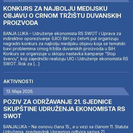
KONKURS ZA NAJBOLJU MEDIJSKU
OBJAVU O CRNOM TRŽIŠTU DUVANSKIH
PROIZVODA
BANJA LUKA – Udruženje ekonomista RS SWOT i Uprava za
indirektno oporezivanje (UIO) BiH po četvrti put organizuju
nagradni konkurs za najbolju medijsku objavu koja se tematski
bavi problemima crnog tržišta duvanskih proizvoda u BiH.
Konkurs se organizuje u sklopu nastavka kampanje “Stop
švercu”, koji zajednički realizuju UIO i Udruženje ekonomista RS
SWOT. Rok za […]
AKTIVNOSTI
13. Maja 2026.
POZIV ZA ODRŽAVANJE 21. SJEDNICE
SKUPŠTINE UDRUŽENJA EKONOMISTA RS
SWOT
BANJALUKA – Na osnovu člana 15., a u vezi sa članom 11. Statuta
Udruženja, predsjednik Upravnog odbora saziva 21.