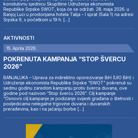
konsitutivnu sjednicu Skupštine Udruženja ekonomista
Republike Srpske SWOT, koja će se održati 28. maja 2026. u
Banjoj Luci u prostorijama hotela Talija – I sprat (Sala 1) na adresi
Srpska 9, s početkom u 19 h. […]
AKTIVNOSTI
15. Aprila 2026.
POKRENUTA KAMPANJA “STOP ŠVERCU
2026”
BANJALUKA – Uprava za indirektno oporezivanje BiH (UIO BiH) i
Udruženje ekonomista Republike Srpske “SWOT” pokrenuli su
sedmu godinu zaredom kampanju protiv šverca duvana, ove
godine pod nazivom “Stop švercu 2026”. Cilj kampanje
“Osnovni cilj kampanje je podizanje svijesti građana o štetnosti i
posljedicama nelegalne trgovine duvana i duvanskih
prerađevina, kao i na jačanju borbe […]