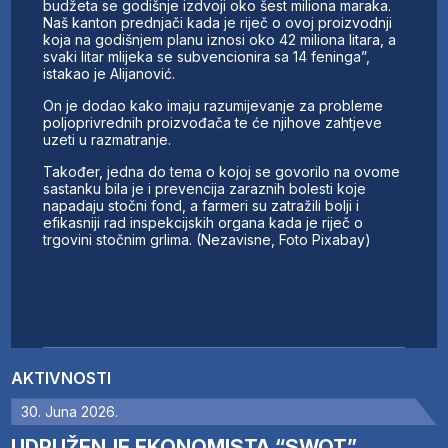
budžeta se godišnje izdvoji oko šest miliona maraka.
Naš kanton prednjači kada je riječ o ovoj proizvodnji
koja na godišnjem planu iznosi oko 42 miliona litara, a
svaki litar mlijeka se subvencionira sa 14 feninga”,
istakao je Alijanović.
On je dodao kako imaju razumijevanje za probleme
poljoprivrednih proizvođača te će njihove zahtjeve
uzeti u razmatranje.
Također, jedna do tema o kojoj se govorilo na ovome
sastanku bila je i prevencija zaraznih bolesti koje
napadaju stočni fond, a farmeri su zatražili bolji i
efikasniji rad inspekcijskih organa kada je riječ o
trgovini stočnim grlima. (Nezavisne, Foto Pixabay)
AKTIVNOSTI
30. Juna 2026.
UDRUŽENJE EKONOMISTA “SWOT”