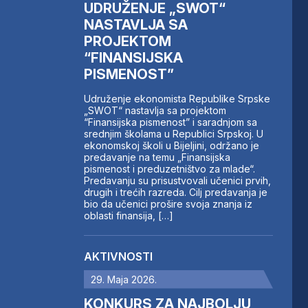
UDRUŽENJE „SWOT“
NASTAVLJA SA
PROJEKTOM
“FINANSIJSKA
PISMENOST”
Udruženje ekonomista Republike Srpske
„SWOT“ nastavlja sa projektom
“Finansijska pismenost” i saradnjom sa
srednjim školama u Republici Srpskoj. U
ekonomskoj školi u Bijeljini, održano je
predavanje na temu „Finansijska
pismenost i preduzetništvo za mlade“.
Predavanju su prisustvovali učenici prvih,
drugih i trećih razreda. Cilj predavanja je
bio da učenici prošire svoja znanja iz
oblasti finansija, […]
AKTIVNOSTI
29. Maja 2026.
KONKURS ZA NAJBOLJU