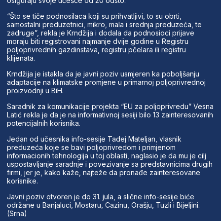
osiguraju svoje učešće od 20 odsto.
“Što se tiče podnosilaca koji su prihvatljivi, to su obrti,
samostalni preduzetnici, mikro, mala i srednja preduzeća, te
zadruge”, rekla je Krndžija i dodala da podnosioci prijave
moraju biti registrovani najmanje dvije godine u Registru
poljoprivrednih gazdinstava, registru pčelara ili registru
klijenata.
Krndžija je istakla da je javni poziv usmjeren ka poboljšanju
adaptacije na klimatske promjene u primarnoj poljoprivrednoj
proizvodnji u BiH.
Saradnik za komunikacije projekta “EU za poljoprivredu” Vesna
Latić rekla je da je na informativnoj sesiji bilo 13 zainteresovanih
potencijalnih korisnika.
Jedan od učesnika info-sesije Tadej Mateljan, vlasnik
preduzeća koje se bavi poljoprivredom i primjenom
informacionih tehnologija u toj oblasti, naglasio je da mu je cilj
uspostavljanje saradnje i povezivanje sa predstavnicima drugih
firmi, jer je, kako kaže, najteže da pronađe zainteresovane
korisnike.
Javni poziv otvoren je do 31. jula, a slične info-sesije biće
održane u Banjaluci, Mostaru, Cazinu, Orašju, Tuzli i Bijeljini.
(Srna)