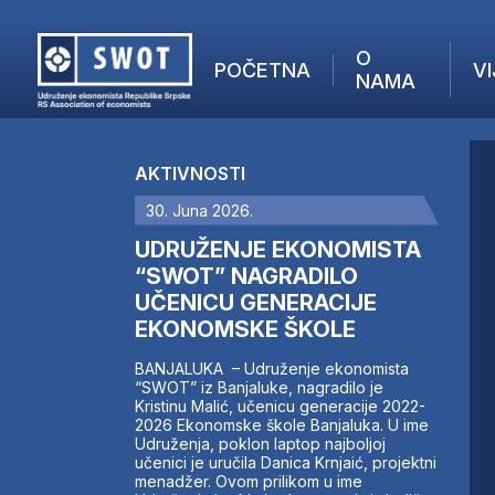
O
POČETNA
VI
NAMA
POČETNA
O NAMA
AKTIVNOSTI
VIJESTI
30. Juna 2026.
AKTUELNO
F
ANALIZE
UDRUŽENJE EKONOMISTA
I
KOMPANIJE
“SWOT” NAGRADILO
UČENICU GENERACIJE
FINANSIJE
EKONOMSKE ŠKOLE
IZ STRANIH MEDIJA
AKTIVNOSTI
BANJALUKA – Udruženje ekonomista
“SWOT” iz Banjaluke, nagradilo je
SWOT INTERVJU
Kristinu Malić, učenicu generacije 2022-
UČLANI SE
2026 Ekonomske škole Banjaluka. U ime
Udruženja, poklon laptop najboljoj
KONTAKT
učenici je uručila Danica Krnjaić, projektni
menadžer. Ovom prilikom u ime