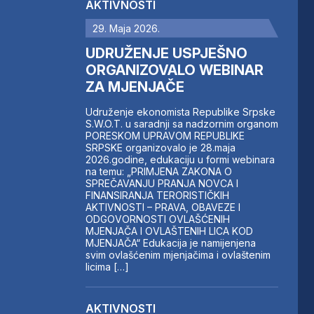
AKTIVNOSTI
29. Maja 2026.
UDRUŽENJE USPJEŠNO
ORGANIZOVALO WEBINAR
ZA MJENJAČE
Udruženje ekonomista Republike Srpske
S.W.O.T. u saradnji sa nadzornim organom
PORESKOM UPRAVOM REPUBLIKE
SRPSKE organizovalo je 28.maja
2026.godine, edukaciju u formi webinara
na temu: „PRIMJENA ZAKONA O
SPREČAVANJU PRANJA NOVCA I
FINANSIRANJA TERORISTIČKIH
AKTIVNOSTI – PRAVA, OBAVEZE I
ODGOVORNOSTI OVLAŠĆENIH
MJENJAČA I OVLAŠTENIH LICA KOD
MJENJAČA“ Edukacija je namijenjena
svim ovlašćenim mjenjačima i ovlaštenim
licima […]
AKTIVNOSTI