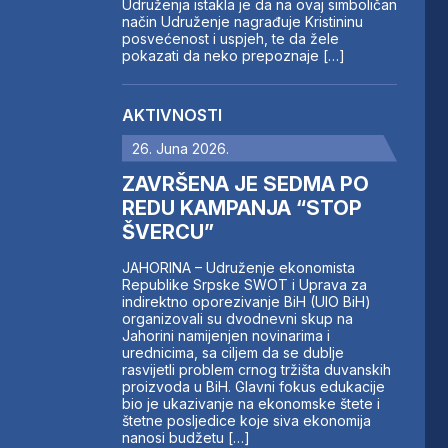
Udruženja istakla je da na ovaj simboličan
način Udruženje nagrađuje Kristininu
posvećenost i uspjeh, te da žele
pokazati da neko prepoznaje […]
AKTIVNOSTI
26. Juna 2026.
ZAVRŠENA JE SEDMA PO
REDU KAMPANJA “STOP
ŠVERCU”
JAHORINA – Udruženje ekonomista
Republike Srpske SWOT i Uprava za
indirektno oporezivanje BiH (UIO BiH)
organizovali su dvodnevni skup na
Jahorini namijenjen novinarima i
urednicima, sa ciljem da se dublje
rasvijetli problem crnog tržišta duvanskih
proizvoda u BiH. Glavni fokus edukacije
bio je ukazivanje na ekonomske štete i
štetne posljedice koje siva ekonomija
nanosi budžetu […]