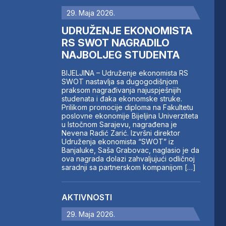
29. Maja 2026.
UDRUŽENJE EKONOMISTA
RS SWOT NAGRADILO
NAJBOLJEG STUDENTA
BIJELJINA – Udruženje ekonomista RS
SWOT nastavlja sa dugogodišnjom
praksom nagrađivanja najuspješnijih
studenata i đaka ekonomske struke.
Prilikom promocije diploma na Fakultetu
poslovne ekonomije Bijeljina Univerziteta
u Istočnom Sarajevu, nagrađena je
Nevena Radić Zarić. Izvršni direktor
Udruženja ekonomista “SWOT” iz
Banjaluke, Saša Grabovac, naglasio je da
ova nagrada dolazi zahvaljujući odličnoj
saradnji sa partnerskom kompanijom […]
AKTIVNOSTI
29. Maja 2026.