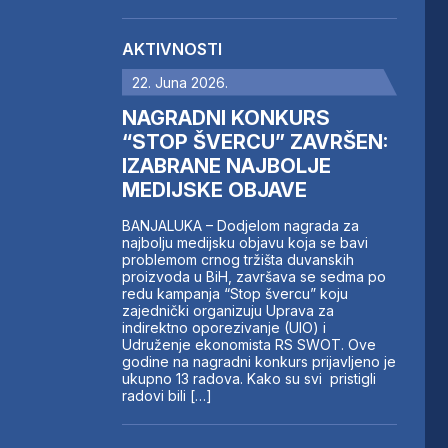
AKTIVNOSTI
22. Juna 2026.
NAGRADNI KONKURS
“STOP ŠVERCU” ZAVRŠEN:
IZABRANE NAJBOLJE
MEDIJSKE OBJAVE
BANJALUKA – Dodjelom nagrada za
najbolju medijsku objavu koja se bavi
problemom crnog tržišta duvanskih
proizvoda u BiH, završava se sedma po
redu kampanja “Stop švercu” koju
zajednički organizuju Uprava za
indirektno oporezivanje (UIO) i
Udruženje ekonomista RS SWOT. Ove
godine na nagradni konkurs prijavljeno je
ukupno 13 radova. Kako su svi pristigli
radovi bili […]