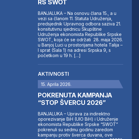
RS SWOT
BANJALUKA – Na osnovu člana 15., a u
vezi sa članom 11. Statuta Udruženja,
predsjednik Upravnog odbora saziva 21.
konsitutivnu sjednicu Skupštine
Udruženja ekonomista Republike Srpske
SWOT, koja će se održati 28. maja 2026.
u Banjoj Luci u prostorijama hotela Talija –
I sprat (Sala 1) na adresi Srpska 9, s
početkom u 19 h. […]
AKTIVNOSTI
15. Aprila 2026.
POKRENUTA KAMPANJA
“STOP ŠVERCU 2026”
BANJALUKA – Uprava za indirektno
oporezivanje BiH (UIO BiH) i Udruženje
ekonomista Republike Srpske “SWOT”
pokrenuli su sedmu godinu zaredom
kampanju protiv šverca duvana, ove