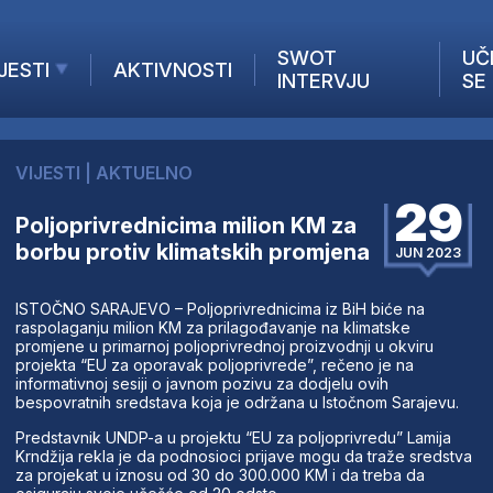
SWOT
UČ
JESTI
AKTIVNOSTI
INTERVJU
SE
AKTUELNO
ANALIZE
VIJESTI
|
AKTUELNO
KOMPANIJE
29
INANSIJE
Poljoprivrednicima milion KM za
borbu protiv klimatskih promjena
Z STRANIH MEDIJA
JUN 2023
ISTOČNO SARAJEVO – Poljoprivrednicima iz BiH biće na
raspolaganju milion KM za prilagođavanje na klimatske
promjene u primarnoj poljoprivrednoj proizvodnji u okviru
projekta “EU za oporavak poljoprivrede”, rečeno je na
informativnoj sesiji o javnom pozivu za dodjelu ovih
bespovratnih sredstava koja je održana u Istočnom Sarajevu.
Predstavnik UNDP-a u projektu “EU za poljoprivredu” Lamija
Krndžija rekla je da podnosioci prijave mogu da traže sredstva
za projekat u iznosu od 30 do 300.000 KM i da treba da