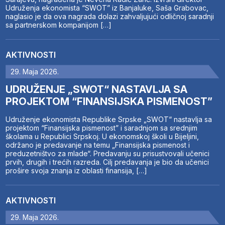
Udruženja ekonomista “SWOT” iz Banjaluke, Saša Grabovac,
naglasio je da ova nagrada dolazi zahvaljujući odličnoj saradnji
sa partnerskom kompanijom […]
AKTIVNOSTI
29. Maja 2026.
UDRUŽENJE „SWOT“ NASTAVLJA SA
PROJEKTOM “FINANSIJSKA PISMENOST”
Udruženje ekonomista Republike Srpske „SWOT“ nastavlja sa
projektom “Finansijska pismenost” i saradnjom sa srednjim
školama u Republici Srpskoj. U ekonomskoj školi u Bijeljini,
održano je predavanje na temu „Finansijska pismenost i
preduzetništvo za mlade“. Predavanju su prisustvovali učenici
prvih, drugih i trećih razreda. Cilj predavanja je bio da učenici
prošire svoja znanja iz oblasti finansija, […]
AKTIVNOSTI
29. Maja 2026.