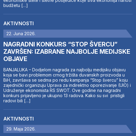
ekonomske štete i štetne posljedice koje siva ekonomija nanosi
budžetu […]
AKTIVNOSTI
22. Juna 2026.
NAGRADNI KONKURS “STOP ŠVERCU”
ZAVRŠEN: IZABRANE NAJBOLJE MEDIJSKE
OBJAVE
BANJALUKA – Dodjelom nagrada za najbolju medijsku objavu
koja se bavi problemom crnog tržišta duvanskih proizvoda u
BiH, završava se sedma po redu kampanja “Stop švercu” koju
zajednički organizuju Uprava za indirektno oporezivanje (UIO) i
Udruženje ekonomista RS SWOT. Ove godine na nagradni
konkurs prijavljeno je ukupno 13 radova. Kako su svi pristigli
radovi bili […]
AKTIVNOSTI
29. Maja 2026.