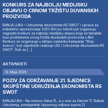
KONKURS ZA NAJBOLJU MEDIJSKU
OBJAVU O CRNOM TRŽIŠTU DUVANSKIH
PROIZVODA
BANJA LUKA – Udruženje ekonomista RS SWOT i Uprava za
indirektno oporezivanje (UIO) BiH po četvrti put organizuju
nagradni konkurs za najbolju medijsku objavu koja se tematski
bavi problemima crnog tržišta duvanskih proizvoda u BiH.
Konkurs se organizuje u sklopu nastavka kampanje “Stop
švercu”, koji zajednički realizuju UIO i Udruženje ekonomista RS
SWOT. Rok za […]
AKTIVNOSTI
13. Maja 2026.
POZIV ZA ODRŽAVANJE 21. SJEDNICE
SKUPŠTINE UDRUŽENJA EKONOMISTA RS
SWOT
BANJALUKA – Na osnovu člana 15., a u vezi sa članom 11. Statuta
Udruženja, predsjednik Upravnog odbora saziva 21.