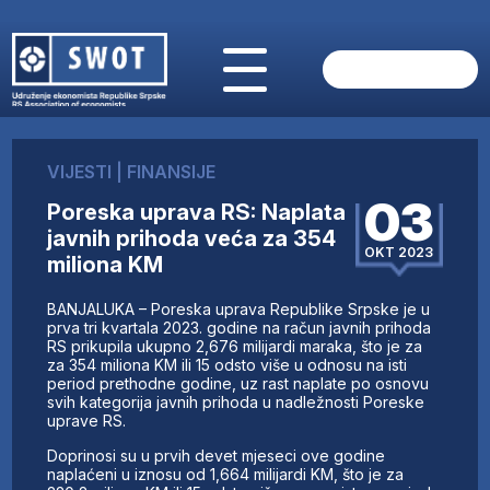
POČETNA
O NAMA
VIJESTI
|
FINANSIJE
VIJESTI
03
Poreska uprava RS: Naplata
AKTUELNO
javnih prihoda veća za 354
ANALIZE
OKT 2023
miliona KM
KOMPANIJE
FINANSIJE
BANJALUKA – Poreska uprava Republike Srpske je u
IZ STRANIH MEDIJA
prva tri kvartala 2023. godine na račun javnih prihoda
RS prikupila ukupno 2,676 milijardi maraka, što je za
AKTIVNOSTI
za 354 miliona KM ili 15 odsto više u odnosu na isti
period prethodne godine, uz rast naplate po osnovu
SWOT INTERVJU
svih kategorija javnih prihoda u nadležnosti Poreske
UČLANI SE
uprave RS.
KONTAKT
Doprinosi su u prvih devet mjeseci ove godine
naplaćeni u iznosu od 1,664 milijardi KM, što je za