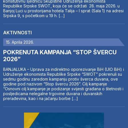
konsitutivnu sjednicu Skupštine Udruženja ekonomista
Republike Srpske SWOT, koja će se održati 28. maja 2026. u
Banjoj Luci u prostorijama hotela Talija – I sprat (Sala 1) na adresi
Srpska 9, s početkom u 19 h. […]
AKTIVNOSTI
15. Aprila 2026.
POKRENUTA KAMPANJA “STOP ŠVERCU
2026”
BANJALUKA – Uprava za indirektno oporezivanje BiH (UIO BiH) i
Udruženje ekonomista Republike Srpske “SWOT” pokrenuli su
sedmu godinu zaredom kampanju protiv šverca duvana, ove
godine pod nazivom “Stop švercu 2026”. Cilj kampanje
“Osnovni cilj kampanje je podizanje svijesti građana o štetnosti i
posljedicama nelegalne trgovine duvana i duvanskih
prerađevina, kao i na jačanju borbe […]