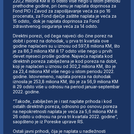
220,2 miliona KM ili 15 odsto više nego u istom periodu
prethodne godine, pri čemu je naplata doprinosa za
Fond PIO i Zavod za zapošljavanje veća za po 16
procenata, za Fond dječje zaštite naplata je veća za
15 odsto, dok je naplata doprinosa za Fond
zdravstvenog osiguranja veća za 14 odsto.
Direktni porezi, od čega najveći dio čine porez na
dobit i porez na dohodak, u prva tri kvartala ove
godine naplaćeni su u iznosu od 597,8 miliona KM, što
je za 86,3 miliona KM ili 17 odsto više nego u prvih
devet mjeseci prošle godine. Najveća naplata kod
direktnih poreza zabilježena je kod poreza na dobit,
koji je naplaćen u iznosu od 302,2 miliona KM, što je
za 23,4 miliona KM više nego u istom periodu 2022.
godine. Istovremeno, naplata poreza na dohodak
iznosila je 253,8 miliona KM, što je za 56,9 miliona KM
ili 29 odsto više u odnosu na period januar-septembar
2022. godine.
“Takođe, zabilježen je i rast naplate prihoda i kod
ostalih direktnih poreza, odnosno po osnovu poreza
na nepokretnosti naplata je veća za 5,6 miliona KM ili
26 odsto u odnosu na prva tri kvartala 2022. godine”,
saopšteno je iz Poreske uprave RS.
Ostali javni prihodi, čija je naplata u nadležnosti