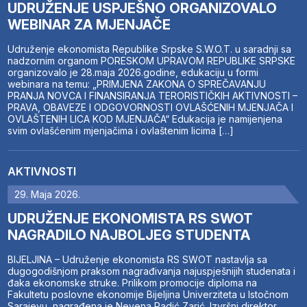
UDRUŽENJE USPJEŠNO ORGANIZOVALO
WEBINAR ZA MJENJAČE
Udruženje ekonomista Republike Srpske S.W.O.T. u saradnji sa
nadzornim organom PORESKOM UPRAVOM REPUBLIKE SRPSKE
organizovalo je 28.maja 2026.godine, edukaciju u formi
webinara na temu: „PRIMJENA ZAKONA O SPREČAVANJU
PRANJA NOVCA I FINANSIRANJA TERORISTIČKIH AKTIVNOSTI –
PRAVA, OBAVEZE I ODGOVORNOSTI OVLAŠĆENIH MJENJAČA I
OVLAŠTENIH LICA KOD MJENJAČA“ Edukacija je namijenjena
svim ovlašćenim mjenjačima i ovlaštenim licima […]
AKTIVNOSTI
29. Maja 2026.
UDRUŽENJE EKONOMISTA RS SWOT
NAGRADILO NAJBOLJEG STUDENTA
BIJELJINA – Udruženje ekonomista RS SWOT nastavlja sa
dugogodišnjom praksom nagrađivanja najuspješnijih studenata i
đaka ekonomske struke. Prilikom promocije diploma na
Fakultetu poslovne ekonomije Bijeljina Univerziteta u Istočnom
Sarajevu, nagrađena je Nevena Radić Zarić. Izvršni direktor