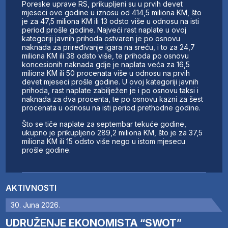
Poreske uprave RS, prikupljeni su u prvih devet
mjeseci ove godine u iznosu od 414,5 miliona KM, što
je za 47,5 miliona KM ili 13 odsto više u odnosu na isti
period prošle godine. Najveći rast naplate u ovoj
kategoriji javnih prihoda ostvaren je po osnovu
naknada za priređivanje igara na sreću, i to za 24,7
miliona KM ili 38 odsto više, te prihoda po osnovu
koncesionih naknada gdje je naplata veća za 16,5
miliona KM ili 50 procenata više u odnosu na prvih
devet mjeseci prošle godine. U ovoj kategoriji javnih
prihoda, rast naplate zabilježen je i po osnovu taksi i
naknada za dva procenta, te po osnovu kazni za šest
procenata u odnosu na isti period prethodne godine.
Što se tiče naplate za septembar tekuće godine,
ukupno je prikupljeno 289,2 miliona KM, što je za 37,5
miliona KM ili 15 odsto više nego u istom mjesecu
prošle godine.
AKTIVNOSTI
30. Juna 2026.
UDRUŽENJE EKONOMISTA “SWOT”