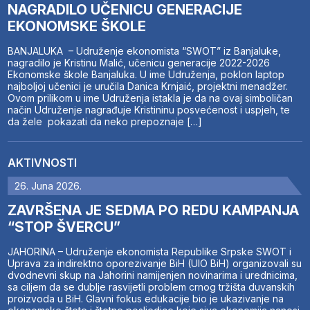
NAGRADILO UČENICU GENERACIJE
EKONOMSKE ŠKOLE
BANJALUKA – Udruženje ekonomista “SWOT” iz Banjaluke,
nagradilo je Kristinu Malić, učenicu generacije 2022-2026
Ekonomske škole Banjaluka. U ime Udruženja, poklon laptop
najboljoj učenici je uručila Danica Krnjaić, projektni menadžer.
Ovom prilikom u ime Udruženja istakla je da na ovaj simboličan
način Udruženje nagrađuje Kristininu posvećenost i uspjeh, te
da žele pokazati da neko prepoznaje […]
AKTIVNOSTI
26. Juna 2026.
ZAVRŠENA JE SEDMA PO REDU KAMPANJA
“STOP ŠVERCU”
JAHORINA – Udruženje ekonomista Republike Srpske SWOT i
Uprava za indirektno oporezivanje BiH (UIO BiH) organizovali su
dvodnevni skup na Jahorini namijenjen novinarima i urednicima,
sa ciljem da se dublje rasvijetli problem crnog tržišta duvanskih
proizvoda u BiH. Glavni fokus edukacije bio je ukazivanje na