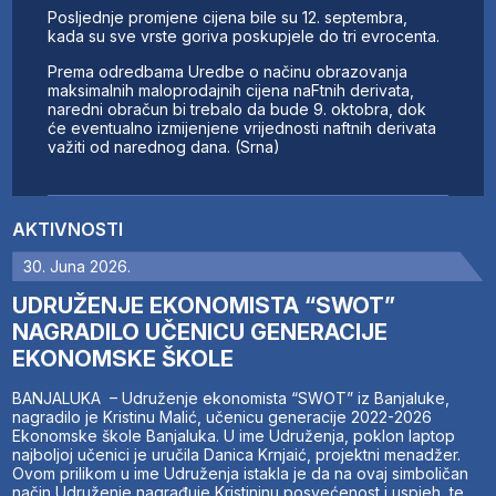
Posljednje promjene cijena bile su 12. septembra,
kada su sve vrste goriva poskupjele do tri evrocenta.
Prema odredbama Uredbe o načinu obrazovanja
maksimalnih maloprodajnih cijena naFtnih derivata,
naredni obračun bi trebalo da bude 9. oktobra, dok
će eventualno izmijenjene vrijednosti naftnih derivata
važiti od narednog dana. (Srna)
AKTIVNOSTI
30. Juna 2026.
UDRUŽENJE EKONOMISTA “SWOT”
NAGRADILO UČENICU GENERACIJE
EKONOMSKE ŠKOLE
BANJALUKA – Udruženje ekonomista “SWOT” iz Banjaluke,
nagradilo je Kristinu Malić, učenicu generacije 2022-2026
Ekonomske škole Banjaluka. U ime Udruženja, poklon laptop
najboljoj učenici je uručila Danica Krnjaić, projektni menadžer.
Ovom prilikom u ime Udruženja istakla je da na ovaj simboličan
način Udruženje nagrađuje Kristininu posvećenost i uspjeh, te