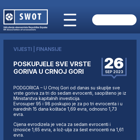
POČETNA
O NAMA
VIJESTI
|
FINANSIJE
VIJESTI
26
AKTUELNO
POSKUPJELE SVE VRSTE
ANALIZE
GORIVA U CRNOJ GORI
SEP 2023
KOMPANIJE
FINANSIJE
PODGORICA – U Crnoj Gori od danas su skuplje sve
IZ STRANIH MEDIJA
vrste goriva za tri do sedam evrocenti, saopšteno je iz
Ministarstva kapitalnih investicija.
AKTIVNOSTI
Evrosuper 95 i 98 poskupio je za po tri evrocenta i u
narednih 15 dana koštaće 1,69 evra, odnosno 1,73
SWOT INTERVJU
evra.
UČLANI SE
Cijena evrodizela je veća za sedam evrocenti i
KONTAKT
iznosiće 1,65 evra, a lož-ulja za šest evrocenti na 1,61
evra.