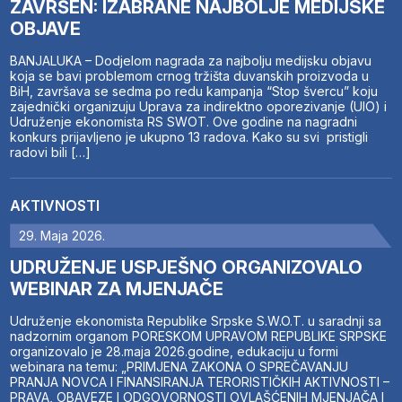
ZAVRŠEN: IZABRANE NAJBOLJE MEDIJSKE
OBJAVE
BANJALUKA – Dodjelom nagrada za najbolju medijsku objavu
koja se bavi problemom crnog tržišta duvanskih proizvoda u
BiH, završava se sedma po redu kampanja “Stop švercu” koju
zajednički organizuju Uprava za indirektno oporezivanje (UIO) i
Udruženje ekonomista RS SWOT. Ove godine na nagradni
konkurs prijavljeno je ukupno 13 radova. Kako su svi pristigli
radovi bili […]
AKTIVNOSTI
29. Maja 2026.
UDRUŽENJE USPJEŠNO ORGANIZOVALO
WEBINAR ZA MJENJAČE
Udruženje ekonomista Republike Srpske S.W.O.T. u saradnji sa
nadzornim organom PORESKOM UPRAVOM REPUBLIKE SRPSKE
organizovalo je 28.maja 2026.godine, edukaciju u formi
webinara na temu: „PRIMJENA ZAKONA O SPREČAVANJU
PRANJA NOVCA I FINANSIRANJA TERORISTIČKIH AKTIVNOSTI –
PRAVA, OBAVEZE I ODGOVORNOSTI OVLAŠĆENIH MJENJAČA I