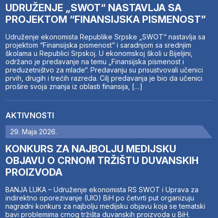
UDRUŽENJE „SWOT“ NASTAVLJA SA
PROJEKTOM “FINANSIJSKA PISMENOST”
Udruženje ekonomista Republike Srpske „SWOT“ nastavlja sa
projektom “Finansijska pismenost” i saradnjom sa srednjim
školama u Republici Srpskoj. U ekonomskoj školi u Bijeljini,
održano je predavanje na temu „Finansijska pismenost i
preduzetništvo za mlade“. Predavanju su prisustvovali učenici
prvih, drugih i trećih razreda. Cilj predavanja je bio da učenici
prošire svoja znanja iz oblasti finansija, […]
AKTIVNOSTI
29. Maja 2026.
KONKURS ZA NAJBOLJU MEDIJSKU
OBJAVU O CRNOM TRŽIŠTU DUVANSKIH
PROIZVODA
BANJA LUKA – Udruženje ekonomista RS SWOT i Uprava za
indirektno oporezivanje (UIO) BiH po četvrti put organizuju
nagradni konkurs za najbolju medijsku objavu koja se tematski
bavi problemima crnog tržišta duvanskih proizvoda u BiH.