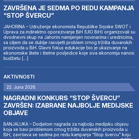
ZAVRŠENA JE SEDMA PO REDU KAMPANJA
“STOP ŠVERCU”
JAHORINA – Udruženje ekonomista Republike Srpske SWOT i
Uprava za indirektno oporezivanje BiH (UIO BiH) organizovali su
dvodnevni skup na Jahorini namijenjen novinarima i urednicima,
sa ciljem da se dublje rasvijetli problem crnog tržišta duvanskih
proizvoda u BiH. Glavni fokus edukacije bio je ukazivanje na
ekonomske štete i štetne posljedice koje siva ekonomija nanosi
budžetu […]
AKTIVNOSTI
22. Juna 2026.
NAGRADNI KONKURS “STOP ŠVERCU”
ZAVRŠEN: IZABRANE NAJBOLJE MEDIJSKE
OBJAVE
BANJALUKA – Dodjelom nagrada za najbolju medijsku objavu
koja se bavi problemom crnog tržišta duvanskih proizvoda u
BiH, završava se sedma po redu kampanja “Stop švercu” koju