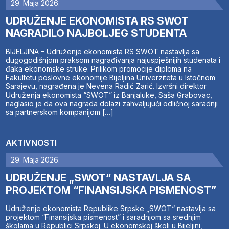
29. Maja 2026.
UDRUŽENJE EKONOMISTA RS SWOT
NAGRADILO NAJBOLJEG STUDENTA
BIJELJINA – Udruženje ekonomista RS SWOT nastavlja sa
dugogodišnjom praksom nagrađivanja najuspješnijih studenata i
đaka ekonomske struke. Prilikom promocije diploma na
Fakultetu poslovne ekonomije Bijeljina Univerziteta u Istočnom
Sarajevu, nagrađena je Nevena Radić Zarić. Izvršni direktor
Udruženja ekonomista “SWOT” iz Banjaluke, Saša Grabovac,
naglasio je da ova nagrada dolazi zahvaljujući odličnoj saradnji
sa partnerskom kompanijom […]
AKTIVNOSTI
29. Maja 2026.
UDRUŽENJE „SWOT“ NASTAVLJA SA
PROJEKTOM “FINANSIJSKA PISMENOST”
Udruženje ekonomista Republike Srpske „SWOT“ nastavlja sa
projektom “Finansijska pismenost” i saradnjom sa srednjim
školama u Republici Srpskoj. U ekonomskoj školi u Bijeljini,