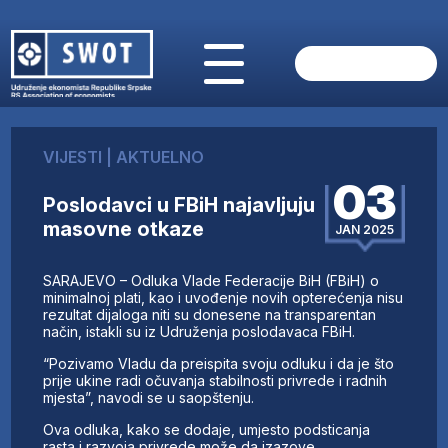
POČETNA
O NAMA
VIJESTI
|
AKTUELNO
VIJESTI
03
AKTUELNO
Poslodavci u FBiH najavljuju
ANALIZE
masovne otkaze
JAN 2025
KOMPANIJE
FINANSIJE
SARAJEVO – Odluka Vlade Federacije BiH (FBiH) o
IZ STRANIH MEDIJA
minimalnoj plati, kao i uvođenje novih opterećenja nisu
rezultat dijaloga niti su donesene na transparentan
AKTIVNOSTI
način, istakli su iz Udruženja poslodavaca FBiH.
SWOT INTERVJU
“Pozivamo Vladu da preispita svoju odluku i da je što
UČLANI SE
prije ukine radi očuvanja stabilnosti privrede i radnih
mjesta”, navodi se u saopštenju.
KONTAKT
Ova odluka, kako se dodaje, umjesto podsticanja
rasta i razvoja privrede može da izazove