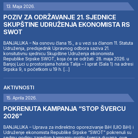
13. Maja 2026.
POZIV ZA ODRŽAVANJE 21. SJEDNICE
SKUPŠTINE UDRUŽENJA EKONOMISTA RS
SWOT
BANJALUKA – Na osnovu člana 15., a u vezi sa članom 11. Statuta
Udruženja, predsjednik Upravnog odbora saziva 21.
konsitutivnu sjednicu Skupštine Udruženja ekonomista
Republike Srpske SWOT, koja će se održati 28. maja 2026. u
Banjoj Luci u prostorijama hotela Talija – I sprat (Sala 1) na adresi
Srpska 9, s početkom u 19 h. […]
AKTIVNOSTI
15. Aprila 2026.
POKRENUTA KAMPANJA “STOP ŠVERCU
2026”
BANJALUKA – Uprava za indirektno oporezivanje BiH (UIO BiH) i
Udruženje ekonomista Republike Srpske “SWOT” pokrenuli su
sedmu godinu zaredom kampanju protiv šverca duvana, ove