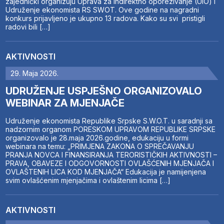
zajednički organizuju Uprava za indirektno oporezivanje (UIO) i
Udruženje ekonomista RS SWOT. Ove godine na nagradni
konkurs prijavljeno je ukupno 13 radova. Kako su svi pristigli
radovi bili […]
AKTIVNOSTI
29. Maja 2026.
UDRUŽENJE USPJEŠNO ORGANIZOVALO
WEBINAR ZA MJENJAČE
Udruženje ekonomista Republike Srpske S.W.O.T. u saradnji sa
nadzornim organom PORESKOM UPRAVOM REPUBLIKE SRPSKE
organizovalo je 28.maja 2026.godine, edukaciju u formi
webinara na temu: „PRIMJENA ZAKONA O SPREČAVANJU
PRANJA NOVCA I FINANSIRANJA TERORISTIČKIH AKTIVNOSTI –
PRAVA, OBAVEZE I ODGOVORNOSTI OVLAŠĆENIH MJENJAČA I
OVLAŠTENIH LICA KOD MJENJAČA“ Edukacija je namijenjena
svim ovlašćenim mjenjačima i ovlaštenim licima […]
AKTIVNOSTI