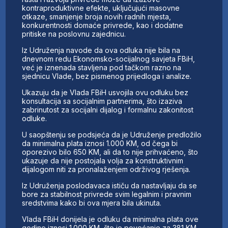
kontraproduktivne efekte, uključujući masovne
otkaze, smanjenje broja novih radnih mjesta,
konkurentnosti domaće privrede, kao i dodatne
pritiske na poslovnu zajednicu.
Iz Udruženja navode da ova odluka nije bila na
dnevnom redu Ekonomsko-socijalnog savjeta FBiH,
već je iznenada stavljena pod tačkom razno na
sjednicu Vlade, bez pismenog prijedloga i analize.
Ukazuju da je Vlada FBiH usvojila ovu odluku bez
konsultacija sa socijalnim partnerima, što izaziva
zabrinutost za socijalni dijalog i formalnu zakonitost
odluke.
U saopštenju se podsjeća da je Udruženje predložilo
da minimalna plata iznosi 1.000 KM, od čega bi
oporezivo bilo 650 KM, ali da to nije prihvaćeno, što
ukazuje da nije postojala volja za konstruktivnim
dijalogom niti za pronalaženjem održivog rješenja.
Iz Udruženja poslodavaca ističu da nastavljaju da se
bore za stabilnost privrede svim legalnim i pravnim
sredstvima kako bi ova mjera bila ukinuta.
Vlada FBiH donijela je odluku da minimalna plata ove
godine iznosi 1.000 KM, što je povećanje za 381 KM.