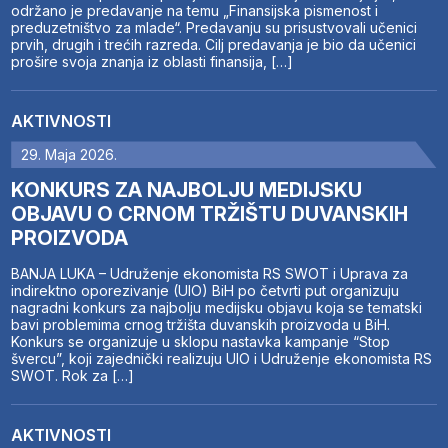
održano je predavanje na temu „Finansijska pismenost i
preduzetništvo za mlade“. Predavanju su prisustvovali učenici
prvih, drugih i trećih razreda. Cilj predavanja je bio da učenici
prošire svoja znanja iz oblasti finansija, […]
AKTIVNOSTI
29. Maja 2026.
KONKURS ZA NAJBOLJU MEDIJSKU
OBJAVU O CRNOM TRŽIŠTU DUVANSKIH
PROIZVODA
BANJA LUKA – Udruženje ekonomista RS SWOT i Uprava za
indirektno oporezivanje (UIO) BiH po četvrti put organizuju
nagradni konkurs za najbolju medijsku objavu koja se tematski
bavi problemima crnog tržišta duvanskih proizvoda u BiH.
Konkurs se organizuje u sklopu nastavka kampanje “Stop
švercu”, koji zajednički realizuju UIO i Udruženje ekonomista RS
SWOT. Rok za […]
AKTIVNOSTI