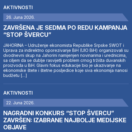
AKTIVNOSTI
26. Juna 2026.
ZAVRŠENA JE SEDMA PO REDU KAMPANJA
“STOP ŠVERCU”
JAHORINA – Udruženje ekonomista Republike Srpske SWOT i
Uprava za indirektno oporezivanje BiH (UIO BiH) organizovali su
dvodnevni skup na Jahorini namijenjen novinarima i urednicima,
sa ciljem da se dublje rasvijetli problem crnog tržišta duvanskih
proizvoda u BiH. Glavni fokus edukacije bio je ukazivanje na
ekonomske štete i štetne posljedice koje siva ekonomija nanosi
budžetu […]
AKTIVNOSTI
22. Juna 2026.
NAGRADNI KONKURS “STOP ŠVERCU”
ZAVRŠEN: IZABRANE NAJBOLJE MEDIJSKE
OBJAVE