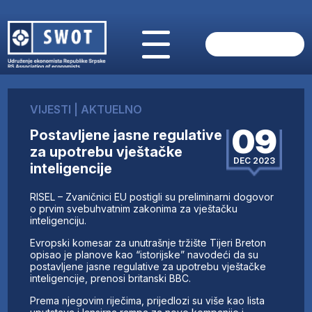
POČETNA
O NAMA
VIJESTI
|
AKTUELNO
VIJESTI
09
Postavljene jasne regulative
AKTUELNO
za upotrebu vještačke
ANALIZE
DEC 2023
inteligencije
KOMPANIJE
FINANSIJE
RISEL – Zvaničnici EU postigli su preliminarni dogovor
IZ STRANIH MEDIJA
o prvim svebuhvatnim zakonima za vještačku
inteligenciju.
AKTIVNOSTI
Evropski komesar za unutrašnje tržište Tijeri Breton
SWOT INTERVJU
opisao je planove kao “istorijske” navodeći da su
UČLANI SE
postavljene jasne regulative za upotrebu vještačke
inteligencije, prenosi britanski BBC.
KONTAKT
Prema njegovim riječima, prijedlozi su više kao lista