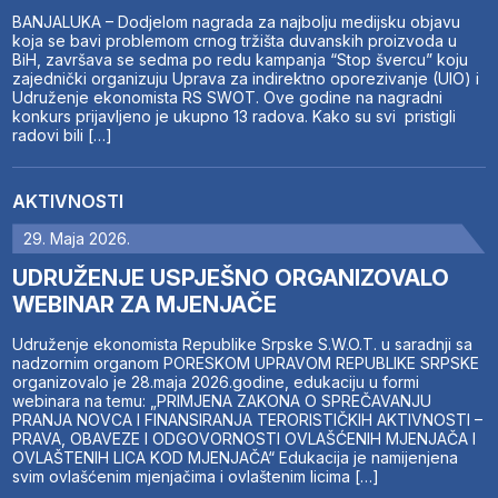
BANJALUKA – Dodjelom nagrada za najbolju medijsku objavu
koja se bavi problemom crnog tržišta duvanskih proizvoda u
BiH, završava se sedma po redu kampanja “Stop švercu” koju
zajednički organizuju Uprava za indirektno oporezivanje (UIO) i
Udruženje ekonomista RS SWOT. Ove godine na nagradni
konkurs prijavljeno je ukupno 13 radova. Kako su svi pristigli
radovi bili […]
AKTIVNOSTI
29. Maja 2026.
UDRUŽENJE USPJEŠNO ORGANIZOVALO
WEBINAR ZA MJENJAČE
Udruženje ekonomista Republike Srpske S.W.O.T. u saradnji sa
nadzornim organom PORESKOM UPRAVOM REPUBLIKE SRPSKE
organizovalo je 28.maja 2026.godine, edukaciju u formi
webinara na temu: „PRIMJENA ZAKONA O SPREČAVANJU
PRANJA NOVCA I FINANSIRANJA TERORISTIČKIH AKTIVNOSTI –
PRAVA, OBAVEZE I ODGOVORNOSTI OVLAŠĆENIH MJENJAČA I
OVLAŠTENIH LICA KOD MJENJAČA“ Edukacija je namijenjena
svim ovlašćenim mjenjačima i ovlaštenim licima […]