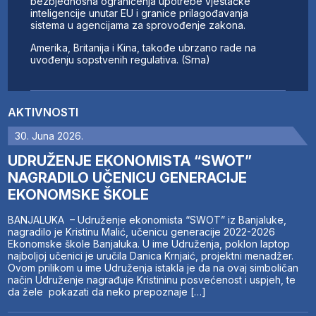
bezbjednosna ograničenja upotrebe vještačke
inteligencije unutar EU i granice prilagođavanja
sistema u agencijama za sprovođenje zakona.
Amerika, Britanija i Kina, takođe ubrzano rade na
uvođenju sopstvenih regulativa. (Srna)
AKTIVNOSTI
30. Juna 2026.
UDRUŽENJE EKONOMISTA “SWOT”
NAGRADILO UČENICU GENERACIJE
EKONOMSKE ŠKOLE
BANJALUKA – Udruženje ekonomista “SWOT” iz Banjaluke,
nagradilo je Kristinu Malić, učenicu generacije 2022-2026
Ekonomske škole Banjaluka. U ime Udruženja, poklon laptop
najboljoj učenici je uručila Danica Krnjaić, projektni menadžer.
Ovom prilikom u ime Udruženja istakla je da na ovaj simboličan
način Udruženje nagrađuje Kristininu posvećenost i uspjeh, te
da žele pokazati da neko prepoznaje […]