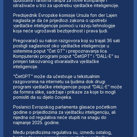
uputstava i lansirna rampa za nove kompanije i
istraživače u trci za upotrebu vještačke inteligencije.
Predsjednik Evropske komisije Ursula fon der Lajen
naglasila je da će prijedlozi zakona o upotrebi
vještačke inteligencije pomoći u razvju tehnologije
koja neće ugrožavati bezbjednost i prava ljudi.
Pregovarači su nakon razgovora koji su trajali 36 sati
postigli saglasnost oko vještačke inteligencije u
sistemima poput “Čet GT” i prepoznavanja lica.
Kompjuterski programi poput “ČetGPT” i “DALL-E” su
primjeri takozvanog stvaralaštva vještačke
inteligencije.
“ČetGPT” može da učestvuje u tekstualnim
razgovorima na internetu sa ljudima dok drugi
programi vještačke inteligencije poput “DALL-E” može
da formira slike, sadržaje i prikaze za koje bi mogli
pomisliti da su dijelo čovjeka.
Poslanici Evropskog parlamenta glasaće početkom
godine o prijedlozima za vještačku inteligenciju, ali
nijedna od regulativa neće stupiti na snagu do
najmanje 2025. godine.
Među prijedlozima regulativa su, između ostalog,