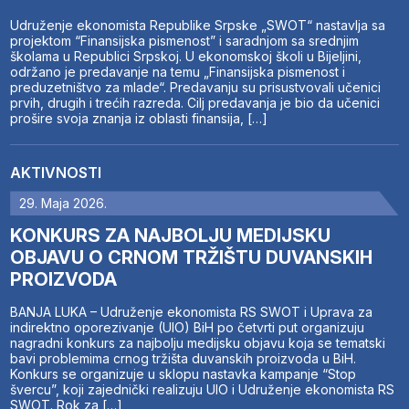
Udruženje ekonomista Republike Srpske „SWOT“ nastavlja sa
projektom “Finansijska pismenost” i saradnjom sa srednjim
školama u Republici Srpskoj. U ekonomskoj školi u Bijeljini,
održano je predavanje na temu „Finansijska pismenost i
preduzetništvo za mlade“. Predavanju su prisustvovali učenici
prvih, drugih i trećih razreda. Cilj predavanja je bio da učenici
prošire svoja znanja iz oblasti finansija, […]
AKTIVNOSTI
29. Maja 2026.
KONKURS ZA NAJBOLJU MEDIJSKU
OBJAVU O CRNOM TRŽIŠTU DUVANSKIH
PROIZVODA
BANJA LUKA – Udruženje ekonomista RS SWOT i Uprava za
indirektno oporezivanje (UIO) BiH po četvrti put organizuju
nagradni konkurs za najbolju medijsku objavu koja se tematski
bavi problemima crnog tržišta duvanskih proizvoda u BiH.
Konkurs se organizuje u sklopu nastavka kampanje “Stop
švercu”, koji zajednički realizuju UIO i Udruženje ekonomista RS
SWOT. Rok za […]