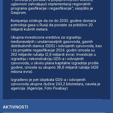
uglavnom zahvaljujući implementaciji regionalnih
programa gasifikacije i regasifikacije”, saopštio je
Gasprom.
Kompanija očekuje da će do 2030. godine domaća
potrošnja gasa u Rusiji da poraste za približno 20
milijardi kubnih metara.
Ukupna investiciona sredstva za izgradnju
međunaseljnih i unutarnaseljnih gasovoda, gasnih
distributivnih stanica (GDS) i odvojenih cjevovoda, kao
i za projekte regasifikacije 2024. godini iznosila su
262 milijarde rubalja (2,9 milijardi evra). Investicije u
izgradnju i rekonstrukciju GDS-a i odvojenih
cjevovoda, u okviru plana kapitalne izgradnje prošle
godine, iznosile su ukupno 38,6 milijardi rubalja (429
miliona evra).
Izgrađeno je pet objekata GDS-a i odvojenih
cjevovoda ukupne dužine 243,2 kilometara, navela je
agencija. (Agencije, Foto Pixabay)
AKTIVNOSTI