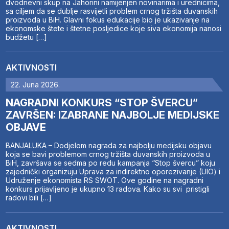
dvodnevni skup na Jahorini namijenjen novinarima i urednicima,
sa ciljem da se dublje rasvijetli problem crnog tržišta duvanskih
proizvoda u BiH. Glavni fokus edukacije bio je ukazivanje na
ekonomske štete i štetne posljedice koje siva ekonomija nanosi
budžetu […]
AKTIVNOSTI
22. Juna 2026.
NAGRADNI KONKURS “STOP ŠVERCU”
ZAVRŠEN: IZABRANE NAJBOLJE MEDIJSKE
OBJAVE
BANJALUKA – Dodjelom nagrada za najbolju medijsku objavu
koja se bavi problemom crnog tržišta duvanskih proizvoda u
BiH, završava se sedma po redu kampanja “Stop švercu” koju
zajednički organizuju Uprava za indirektno oporezivanje (UIO) i
Udruženje ekonomista RS SWOT. Ove godine na nagradni
konkurs prijavljeno je ukupno 13 radova. Kako su svi pristigli
radovi bili […]
AKTIVNOSTI