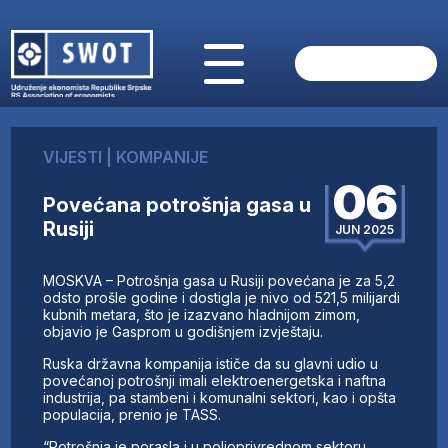
POČETNA
O NAMA
VIJESTI
|
KOMPANIJE
VIJESTI
06
AKTUELNO
Povećana potrošnja gasa u
ANALIZE
Rusiji
JUN 2025
KOMPANIJE
FINANSIJE
MOSKVA – Potrošnja gasa u Rusiji povećana je za 5,2
IZ STRANIH MEDIJA
odsto prošle godine i dostigla je nivo od 521,5 milijardi
kubnih metara, što je izazvano hladnijom zimom,
AKTIVNOSTI
objavio je Gasprom u godišnjem izvještaju.
SWOT INTERVJU
Ruska državna kompanija ističe da su glavni udio u
UČLANI SE
povećanoj potrošnji imali elektroenergetska i naftna
industrija, pa stambeni i komunalni sektori, kao i opšta
KONTAKT
populacija, prenio je TASS.
“Potrošnja je porasla i u poljoprivrednom sektoru,