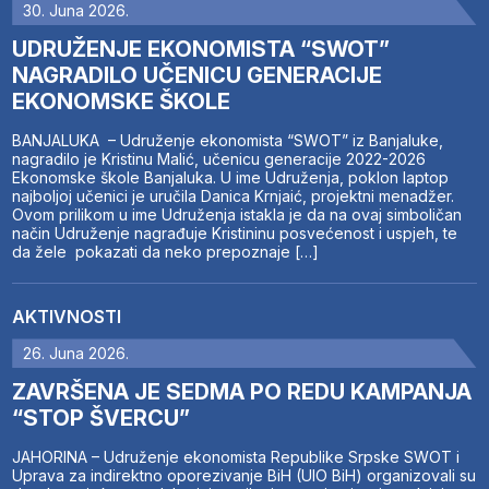
30. Juna 2026.
UDRUŽENJE EKONOMISTA “SWOT”
NAGRADILO UČENICU GENERACIJE
EKONOMSKE ŠKOLE
BANJALUKA – Udruženje ekonomista “SWOT” iz Banjaluke,
nagradilo je Kristinu Malić, učenicu generacije 2022-2026
Ekonomske škole Banjaluka. U ime Udruženja, poklon laptop
najboljoj učenici je uručila Danica Krnjaić, projektni menadžer.
Ovom prilikom u ime Udruženja istakla je da na ovaj simboličan
način Udruženje nagrađuje Kristininu posvećenost i uspjeh, te
da žele pokazati da neko prepoznaje […]
AKTIVNOSTI
26. Juna 2026.
ZAVRŠENA JE SEDMA PO REDU KAMPANJA
“STOP ŠVERCU”
JAHORINA – Udruženje ekonomista Republike Srpske SWOT i
Uprava za indirektno oporezivanje BiH (UIO BiH) organizovali su