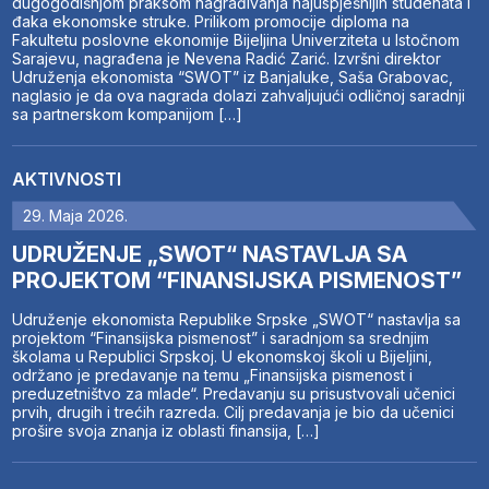
dugogodišnjom praksom nagrađivanja najuspješnijih studenata i
đaka ekonomske struke. Prilikom promocije diploma na
Fakultetu poslovne ekonomije Bijeljina Univerziteta u Istočnom
Sarajevu, nagrađena je Nevena Radić Zarić. Izvršni direktor
Udruženja ekonomista “SWOT” iz Banjaluke, Saša Grabovac,
naglasio je da ova nagrada dolazi zahvaljujući odličnoj saradnji
sa partnerskom kompanijom […]
AKTIVNOSTI
29. Maja 2026.
UDRUŽENJE „SWOT“ NASTAVLJA SA
PROJEKTOM “FINANSIJSKA PISMENOST”
Udruženje ekonomista Republike Srpske „SWOT“ nastavlja sa
projektom “Finansijska pismenost” i saradnjom sa srednjim
školama u Republici Srpskoj. U ekonomskoj školi u Bijeljini,
održano je predavanje na temu „Finansijska pismenost i
preduzetništvo za mlade“. Predavanju su prisustvovali učenici
prvih, drugih i trećih razreda. Cilj predavanja je bio da učenici
prošire svoja znanja iz oblasti finansija, […]