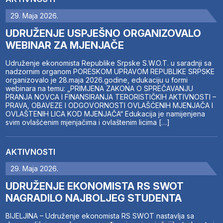
29. Maja 2026.
UDRUŽENJE USPJEŠNO ORGANIZOVALO
WEBINAR ZA MJENJAČE
Udruženje ekonomista Republike Srpske S.W.O.T. u saradnji sa
nadzornim organom PORESKOM UPRAVOM REPUBLIKE SRPSKE
organizovalo je 28.maja 2026.godine, edukaciju u formi
webinara na temu: „PRIMJENA ZAKONA O SPREČAVANJU
PRANJA NOVCA I FINANSIRANJA TERORISTIČKIH AKTIVNOSTI –
PRAVA, OBAVEZE I ODGOVORNOSTI OVLAŠĆENIH MJENJAČA I
OVLAŠTENIH LICA KOD MJENJAČA“ Edukacija je namijenjena
svim ovlašćenim mjenjačima i ovlaštenim licima […]
AKTIVNOSTI
29. Maja 2026.
UDRUŽENJE EKONOMISTA RS SWOT
NAGRADILO NAJBOLJEG STUDENTA
BIJELJINA – Udruženje ekonomista RS SWOT nastavlja sa