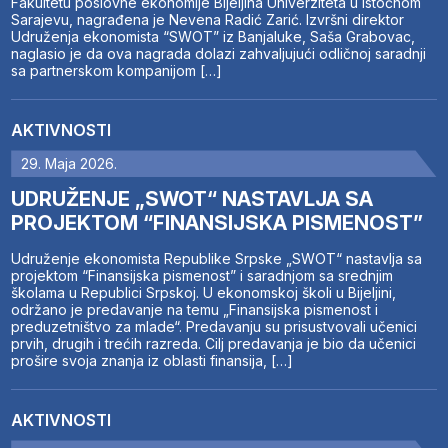
Fakultetu poslovne ekonomije Bijeljina Univerziteta u Istočnom
Sarajevu, nagrađena je Nevena Radić Zarić. Izvršni direktor
Udruženja ekonomista “SWOT” iz Banjaluke, Saša Grabovac,
naglasio je da ova nagrada dolazi zahvaljujući odličnoj saradnji
sa partnerskom kompanijom […]
AKTIVNOSTI
29. Maja 2026.
UDRUŽENJE „SWOT“ NASTAVLJA SA
PROJEKTOM “FINANSIJSKA PISMENOST”
Udruženje ekonomista Republike Srpske „SWOT“ nastavlja sa
projektom “Finansijska pismenost” i saradnjom sa srednjim
školama u Republici Srpskoj. U ekonomskoj školi u Bijeljini,
održano je predavanje na temu „Finansijska pismenost i
preduzetništvo za mlade“. Predavanju su prisustvovali učenici
prvih, drugih i trećih razreda. Cilj predavanja je bio da učenici
prošire svoja znanja iz oblasti finansija, […]
AKTIVNOSTI