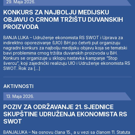
29. Maja 2026.
KONKURS ZA NAJBOLJU MEDIJSKU
OBJAVU O CRNOM TRŽIŠTU DUVANSKIH
PROIZVODA
BANJA LUKA – Udruženje ekonomista RS SWOT i Uprava za
indirektno oporezivanje (UIO) BiH po četvrti put organizuju
nagradni konkurs za najbolju medijsku objavu koja se tematski
bavi problemima crnog tržišta duvanskih proizvoda u BiH.
Konkurs se organizuje u sklopu nastavka kampanje “Stop
švercu”, koji zajednički realizuju UIO i Udruženje ekonomista RS
SWOT. Rok za […]
AKTIVNOSTI
13. Maja 2026.
POZIV ZA ODRŽAVANJE 21. SJEDNICE
SKUPŠTINE UDRUŽENJA EKONOMISTA RS
SWOT
BANJALUKA – Na osnovu člana 15., a u vezi sa članom 11. Statuta