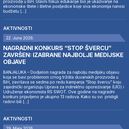
proizvoda u BiH. Glavni fokus edukacije bio je ukazivanje na
ekonomske štete i štetne posljedice koje siva ekonomija nanosi
budžetu […]
AKTIVNOSTI
22. Juna 2026.
NAGRADNI KONKURS “STOP ŠVERCU”
ZAVRŠEN: IZABRANE NAJBOLJE MEDIJSKE
OBJAVE
BANJALUKA – Dodjelom nagrada za najbolju medijsku objavu
koja se bavi problemom crnog tržišta duvanskih proizvoda u
BiH, završava se sedma po redu kampanja “Stop švercu” koju
zajednički organizuju Uprava za indirektno oporezivanje (UIO) i
Udruženje ekonomista RS SWOT. Ove godine na nagradni
konkurs prijavljeno je ukupno 13 radova. Kako su svi pristigli
radovi bili […]
AKTIVNOSTI
29. Maja 2026.