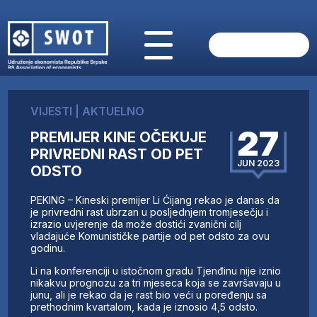
POČETNA
O NAMA
VIJESTI
|
AKTUELNO
VIJESTI
27
PREMIJER KINE OČEKUJE
AKTUELNO
PRIVREDNI RAST OD PET
ANALIZE
JUN 2023
ODSTO
KOMPANIJE
FINANSIJE
PEKING – Kineski premijer Li Ćijang rekao je danas da
IZ STRANIH MEDIJA
je privredni rast ubrzan u posljednjem tromjesečju i
izrazio uvjerenje da može dostići zvanični cilj
AKTIVNOSTI
vladajuće Komunističke partije od pet odsto za ovu
godinu.
SWOT INTERVJU
UČLANI SE
Li na konferenciji u istočnom gradu Tjenđinu nije iznio
nikakvu prognozu za tri mjeseca koja se završavaju u
KONTAKT
junu, ali je rekao da je rast bio veći u poređenju sa
prethodnim kvartalom, kada je iznosio 4,5 odsto.