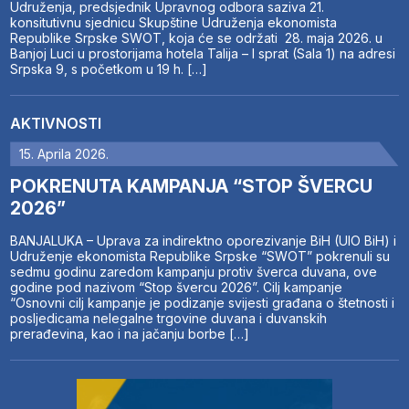
Udruženja, predsjednik Upravnog odbora saziva 21.
konsitutivnu sjednicu Skupštine Udruženja ekonomista
Republike Srpske SWOT, koja će se održati 28. maja 2026. u
Banjoj Luci u prostorijama hotela Talija – I sprat (Sala 1) na adresi
Srpska 9, s početkom u 19 h. […]
AKTIVNOSTI
15. Aprila 2026.
POKRENUTA KAMPANJA “STOP ŠVERCU
2026”
BANJALUKA – Uprava za indirektno oporezivanje BiH (UIO BiH) i
Udruženje ekonomista Republike Srpske “SWOT” pokrenuli su
sedmu godinu zaredom kampanju protiv šverca duvana, ove
godine pod nazivom “Stop švercu 2026”. Cilj kampanje
“Osnovni cilj kampanje je podizanje svijesti građana o štetnosti i
posljedicama nelegalne trgovine duvana i duvanskih
prerađevina, kao i na jačanju borbe […]