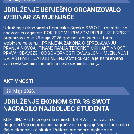
UDRUŽENJE USPJEŠNO ORGANIZOVALO
WEBINAR ZA MJENJAČE
Udruženje ekonomista Republike Srpske S.W.O.T. u saradnji sa
nadzornim organom PORESKOM UPRAVOM REPUBLIKE SRPSKE
organizovalo je 28.maja 2026.godine, edukaciju u formi
webinara na temu: „PRIMJENA ZAKONA O SPREČAVANJU
PRANJA NOVCA I FINANSIRANJA TERORISTIČKIH AKTIVNOSTI –
PRAVA, OBAVEZE I ODGOVORNOSTI OVLAŠĆENIH MJENJAČA I
OVLAŠTENIH LICA KOD MJENJAČA“ Edukacija je namijenjena
svim ovlašćenim mjenjačima i ovlaštenim licima […]
AKTIVNOSTI
29. Maja 2026.
UDRUŽENJE EKONOMISTA RS SWOT
NAGRADILO NAJBOLJEG STUDENTA
BIJELJINA – Udruženje ekonomista RS SWOT nastavlja sa
dugogodišnjom praksom nagrađivanja najuspješnijih studenata i
đaka ekonomske struke. Prilikom promocije diploma na