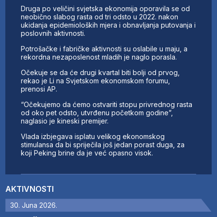
Druga po veličini svjetska ekonomija oporavila se od
neobično slabog rasta od tri odsto u 2022. nakon
ukidanja epidemioloških mjera i obnavljanja putovanja i
poslovnih aktivnosti.
Potrošačke i fabričke aktivnosti su oslabile u maju, a
rekordna nezaposlenost mladih je naglo porasla.
Očekuje se da će drugi kvartal biti bolji od prvog,
rekao je Li na Svjetskom ekonomskom forumu,
prenosi AP.
“Očekujemo da ćemo ostvariti stopu privrednog rasta
od oko pet odsto, utvrđenu početkom godine”,
naglasio je kineski premijer.
Vlada izbjegava isplatu velikog ekonomskog
stimulansa da bi spriječila još jedan porast duga, za
koji Peking brine da je već opasno visok.
AKTIVNOSTI
30. Juna 2026.