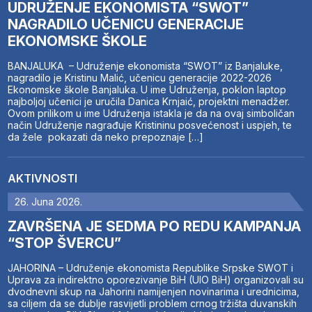
UDRUŽENJE EKONOMISTA “SWOT”
NAGRADILO UČENICU GENERACIJE
EKONOMSKE ŠKOLE
BANJALUKA – Udruženje ekonomista “SWOT” iz Banjaluke,
nagradilo je Kristinu Malić, učenicu generacije 2022-2026
Ekonomske škole Banjaluka. U ime Udruženja, poklon laptop
najboljoj učenici je uručila Danica Krnjaić, projektni menadžer.
Ovom prilikom u ime Udruženja istakla je da na ovaj simboličan
način Udruženje nagrađuje Kristininu posvećenost i uspjeh, te
da žele pokazati da neko prepoznaje […]
AKTIVNOSTI
26. Juna 2026.
ZAVRŠENA JE SEDMA PO REDU KAMPANJA
“STOP ŠVERCU”
JAHORINA – Udruženje ekonomista Republike Srpske SWOT i
Uprava za indirektno oporezivanje BiH (UIO BiH) organizovali su
dvodnevni skup na Jahorini namijenjen novinarima i urednicima,
sa ciljem da se dublje rasvijetli problem crnog tržišta duvanskih