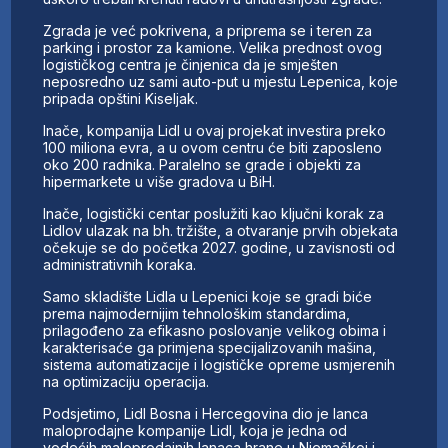
Zgrada je već pokrivena, a priprema se i teren za
parking i prostor za kamione. Velika prednost ovog
logističkog centra je činjenica da je smješten
neposredno uz sami auto-put u mjestu Lepenica, koje
pripada opštini Kiseljak.
Inače, kompanija Lidl u ovaj projekat investira preko
100 miliona evra, a u ovom centru će biti zaposleno
oko 200 radnika. Paralelno se grade i objekti za
hipermarkete u više gradova u BiH.
Inače, logistički centar poslužiti kao ključni korak za
Lidlov ulazak na bh. tržište, a otvaranje prvih objekata
očekuje se do početka 2027. godine, u zavisnosti od
administrativnih koraka.
Samo skladište Lidla u Lepenici koje se gradi biće
prema najmodernijim tehnološkim standardima,
prilagođeno za efikasno poslovanje velikog obima i
karakterisaće ga primjena specijalizovanih mašina,
sistema automatizacije i logističke opreme usmjerenih
na optimizaciju operacija.
Podsjetimo, Lidl Bosna i Hercegovina dio je lanca
maloprodajne kompanije Lidl, koja je jedna od
vodećih maloprodajnih lanaca hrane u Njemačkoj i