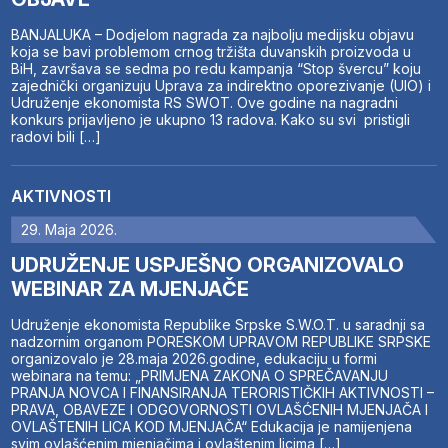
BANJALUKA – Dodjelom nagrada za najbolju medijsku objavu
koja se bavi problemom crnog tržišta duvanskih proizvoda u
BiH, završava se sedma po redu kampanja “Stop švercu” koju
zajednički organizuju Uprava za indirektno oporezivanje (UIO) i
Udruženje ekonomista RS SWOT. Ove godine na nagradni
konkurs prijavljeno je ukupno 13 radova. Kako su svi pristigli
radovi bili […]
AKTIVNOSTI
29. Maja 2026.
UDRUŽENJE USPJEŠNO ORGANIZOVALO
WEBINAR ZA MJENJAČE
Udruženje ekonomista Republike Srpske S.W.O.T. u saradnji sa
nadzornim organom PORESKOM UPRAVOM REPUBLIKE SRPSKE
organizovalo je 28.maja 2026.godine, edukaciju u formi
webinara na temu: „PRIMJENA ZAKONA O SPREČAVANJU
PRANJA NOVCA I FINANSIRANJA TERORISTIČKIH AKTIVNOSTI –
PRAVA, OBAVEZE I ODGOVORNOSTI OVLAŠĆENIH MJENJAČA I
OVLAŠTENIH LICA KOD MJENJAČA“ Edukacija je namijenjena
svim ovlašćenim mjenjačima i ovlaštenim licima […]