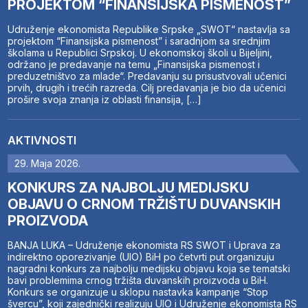
PROJEKTOM “FINANSIJSKA PISMENOST”
Udruženje ekonomista Republike Srpske „SWOT“ nastavlja sa
projektom “Finansijska pismenost” i saradnjom sa srednjim
školama u Republici Srpskoj. U ekonomskoj školi u Bijeljini,
održano je predavanje na temu „Finansijska pismenost i
preduzetništvo za mlade“. Predavanju su prisustvovali učenici
prvih, drugih i trećih razreda. Cilj predavanja je bio da učenici
prošire svoja znanja iz oblasti finansija, […]
AKTIVNOSTI
29. Maja 2026.
KONKURS ZA NAJBOLJU MEDIJSKU
OBJAVU O CRNOM TRŽIŠTU DUVANSKIH
PROIZVODA
BANJA LUKA – Udruženje ekonomista RS SWOT i Uprava za
indirektno oporezivanje (UIO) BiH po četvrti put organizuju
nagradni konkurs za najbolju medijsku objavu koja se tematski
bavi problemima crnog tržišta duvanskih proizvoda u BiH.
Konkurs se organizuje u sklopu nastavka kampanje “Stop
švercu”, koji zajednički realizuju UIO i Udruženje ekonomista RS