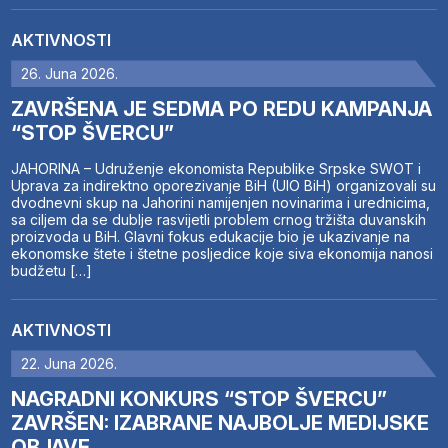
AKTIVNOSTI
26. Juna 2026.
ZAVRŠENA JE SEDMA PO REDU KAMPANJA
“STOP ŠVERCU”
JAHORINA – Udruženje ekonomista Republike Srpske SWOT i
Uprava za indirektno oporezivanje BiH (UIO BiH) organizovali su
dvodnevni skup na Jahorini namijenjen novinarima i urednicima,
sa ciljem da se dublje rasvijetli problem crnog tržišta duvanskih
proizvoda u BiH. Glavni fokus edukacije bio je ukazivanje na
ekonomske štete i štetne posljedice koje siva ekonomija nanosi
budžetu […]
AKTIVNOSTI
22. Juna 2026.
NAGRADNI KONKURS “STOP ŠVERCU”
ZAVRŠEN: IZABRANE NAJBOLJE MEDIJSKE
OBJAVE