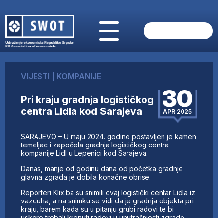
POČETNA
O NAMA
VIJESTI
|
KOMPANIJE
VIJESTI
30
AKTUELNO
Pri kraju gradnja logističkog
ANALIZE
centra Lidla kod Sarajeva
APR 2025
KOMPANIJE
FINANSIJE
SARAJEVO – U maju 2024. godine postavljen je kamen
IZ STRANIH MEDIJA
temeljac i započela gradnja logističkog centra
kompanije Lidl u Lepenici kod Sarajeva.
AKTIVNOSTI
Danas, manje od godinu dana od početka gradnje
SWOT INTERVJU
glavna zgrada je dobila konačne obrise.
UČLANI SE
Reporteri Klix.ba su snimili ovaj logistički centar Lidla iz
KONTAKT
vazduha, a na snimku se vidi da je gradnja objekta pri
kraju, barem kada su u pitanju grubi radovi te bi
uskoro trebali krenuti radovi u unutrašnjosti zgrade.