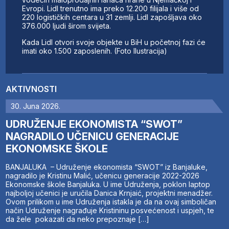
Evropi. Lidl trenutno ima preko 12.200 filijala i više od
220 logističkih centara u 31 zemlji. Lidl zapošljava oko
376.000 ljudi širom svijeta.
Kada Lidl otvori svoje objekte u BiH u početnoj fazi će
imati oko 1.500 zaposlenih. (Foto Ilustracija)
AKTIVNOSTI
30. Juna 2026.
UDRUŽENJE EKONOMISTA “SWOT”
NAGRADILO UČENICU GENERACIJE
EKONOMSKE ŠKOLE
BANJALUKA – Udruženje ekonomista “SWOT” iz Banjaluke,
nagradilo je Kristinu Malić, učenicu generacije 2022-2026
Ekonomske škole Banjaluka. U ime Udruženja, poklon laptop
najboljoj učenici je uručila Danica Krnjaić, projektni menadžer.
Ovom prilikom u ime Udruženja istakla je da na ovaj simboličan
način Udruženje nagrađuje Kristininu posvećenost i uspjeh, te
da žele pokazati da neko prepoznaje […]