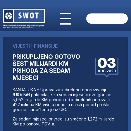
POČETNA
O NAMA
VIJESTI
|
FINANSIJE
VIJESTI
PRIKUPLJENO GOTOVO
AKTUELNO
03
ŠEST MILIJARDI KM
ANALIZE
PRIHODA ZA SEDAM
AUG 2023
KOMPANIJE
MJESECI
FINANSIJE
IZ STRANIH MEDIJA
BANJALUKA – Uprava za indirektno oporezivanje
/UIO/ BiH prikupila je za sedam mjeseci ove godine
AKTIVNOSTI
5,952 milijarde KM prihoda od indirektnih poreza ili
SWOT INTERVJU
422 miliona KM više u odnosu na isti period prošle
godine, saopšteno je iz UIO.
UČLANI SE
KONTAKT
Za sedam mjeseci privredi su vraćene 1,272 milijarde
KM po osnovu PDV-a.