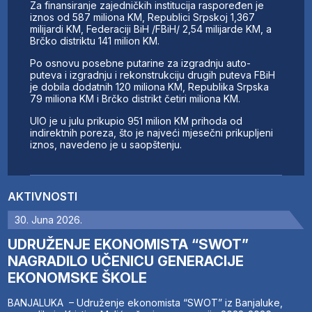
Za finansiranje zajedničkih institucija raspoređen je
iznos od 587 miliona KM, Republici Srpskoj 1,367
milijardi KM, Federaciji BiH /FBiH/ 2,54 milijarde KM, a
Brčko distriktu 141 milion KM.
Po osnovu posebne putarine za izgradnju auto-
puteva i izgradnju i rekonstrukciju drugih puteva FBiH
je dobila dodatnih 120 miliona KM, Republika Srpska
79 miliona KM i Brčko distrikt četiri miliona KM.
UIO je u julu prikupio 951 milion KM prihoda od
indirektnih poreza, što je najveći mjesečni prikupljeni
iznos, navedeno je u saopštenju.
AKTIVNOSTI
30. Juna 2026.
UDRUŽENJE EKONOMISTA “SWOT”
NAGRADILO UČENICU GENERACIJE
EKONOMSKE ŠKOLE
BANJALUKA – Udruženje ekonomista “SWOT” iz Banjaluke,