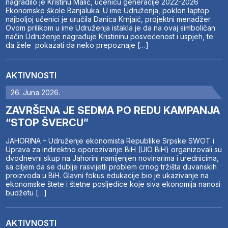
nagradilo je Kristinu Malić, učenicu generacije 2022-2026
Ekonomske škole Banjaluka. U ime Udruženja, poklon laptop
najboljoj učenici je uručila Danica Krnjaić, projektni menadžer.
Ovom prilikom u ime Udruženja istakla je da na ovaj simboličan
način Udruženje nagrađuje Kristininu posvećenost i uspjeh, te
da žele pokazati da neko prepoznaje […]
AKTIVNOSTI
26. Juna 2026.
ZAVRŠENA JE SEDMA PO REDU KAMPANJA
“STOP ŠVERCU”
JAHORINA – Udruženje ekonomista Republike Srpske SWOT i
Uprava za indirektno oporezivanje BiH (UIO BiH) organizovali su
dvodnevni skup na Jahorini namijenjen novinarima i urednicima,
sa ciljem da se dublje rasvijetli problem crnog tržišta duvanskih
proizvoda u BiH. Glavni fokus edukacije bio je ukazivanje na
ekonomske štete i štetne posljedice koje siva ekonomija nanosi
budžetu […]
AKTIVNOSTI