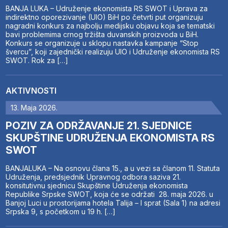
BANJA LUKA – Udruženje ekonomista RS SWOT i Uprava za
indirektno oporezivanje (UIO) BiH po četvrti put organizuju
nagradni konkurs za najbolju medijsku objavu koja se tematski
bavi problemima crnog tržišta duvanskih proizvoda u BiH.
Konkurs se organizuje u sklopu nastavka kampanje “Stop
švercu”, koji zajednički realizuju UIO i Udruženje ekonomista RS
SWOT. Rok za […]
AKTIVNOSTI
13. Maja 2026.
POZIV ZA ODRŽAVANJE 21. SJEDNICE
SKUPŠTINE UDRUŽENJA EKONOMISTA RS
SWOT
BANJALUKA – Na osnovu člana 15., a u vezi sa članom 11. Statuta
Udruženja, predsjednik Upravnog odbora saziva 21.
konsitutivnu sjednicu Skupštine Udruženja ekonomista
Republike Srpske SWOT, koja će se održati 28. maja 2026. u
Banjoj Luci u prostorijama hotela Talija – I sprat (Sala 1) na adresi
Srpska 9, s početkom u 19 h. […]