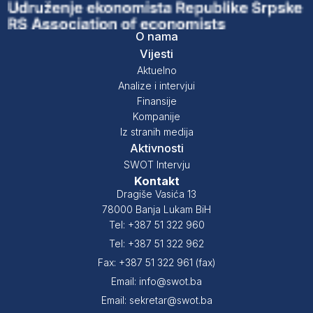
O nama
Vijesti
Aktuelno
Analize i intervjui
Finansije
Kompanije
Iz stranih medija
Aktivnosti
SWOT Intervju
Kontakt
Dragiše Vasića 13
78000 Banja Lukam BiH
Tel: +387 51 322 960
Tel: +387 51 322 962
Fax: +387 51 322 961 (fax)
Email: info@swot.ba
Email: sekretar@swot.ba