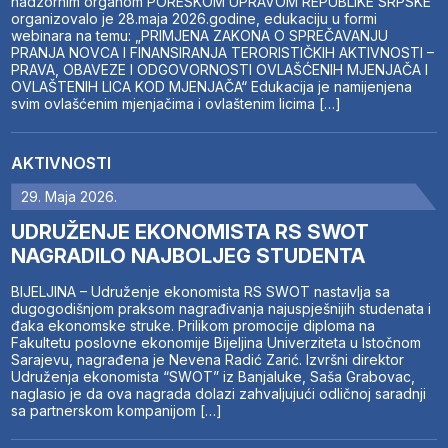
nadzornim organom PORESKOM UPRAVOM REPUBLIKE SRPSKE
organizovalo je 28.maja 2026.godine, edukaciju u formi
webinara na temu: „PRIMJENA ZAKONA O SPREČAVANJU
PRANJA NOVCA I FINANSIRANJA TERORISTIČKIH AKTIVNOSTI –
PRAVA, OBAVEZE I ODGOVORNOSTI OVLAŠĆENIH MJENJAČA I
OVLAŠTENIH LICA KOD MJENJAČA“ Edukacija je namijenjena
svim ovlašćenim mjenjačima i ovlaštenim licima […]
AKTIVNOSTI
29. Maja 2026.
UDRUŽENJE EKONOMISTA RS SWOT
NAGRADILO NAJBOLJEG STUDENTA
BIJELJINA – Udruženje ekonomista RS SWOT nastavlja sa
dugogodišnjom praksom nagrađivanja najuspješnijih studenata i
đaka ekonomske struke. Prilikom promocije diploma na
Fakultetu poslovne ekonomije Bijeljina Univerziteta u Istočnom
Sarajevu, nagrađena je Nevena Radić Zarić. Izvršni direktor
Udruženja ekonomista “SWOT” iz Banjaluke, Saša Grabovac,
naglasio je da ova nagrada dolazi zahvaljujući odličnoj saradnji
sa partnerskom kompanijom […]