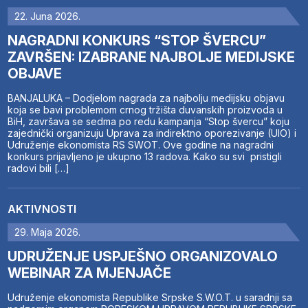
22. Juna 2026.
NAGRADNI KONKURS “STOP ŠVERCU”
ZAVRŠEN: IZABRANE NAJBOLJE MEDIJSKE
OBJAVE
BANJALUKA – Dodjelom nagrada za najbolju medijsku objavu
koja se bavi problemom crnog tržišta duvanskih proizvoda u
BiH, završava se sedma po redu kampanja “Stop švercu” koju
zajednički organizuju Uprava za indirektno oporezivanje (UIO) i
Udruženje ekonomista RS SWOT. Ove godine na nagradni
konkurs prijavljeno je ukupno 13 radova. Kako su svi pristigli
radovi bili […]
AKTIVNOSTI
29. Maja 2026.
UDRUŽENJE USPJEŠNO ORGANIZOVALO
WEBINAR ZA MJENJAČE
Udruženje ekonomista Republike Srpske S.W.O.T. u saradnji sa