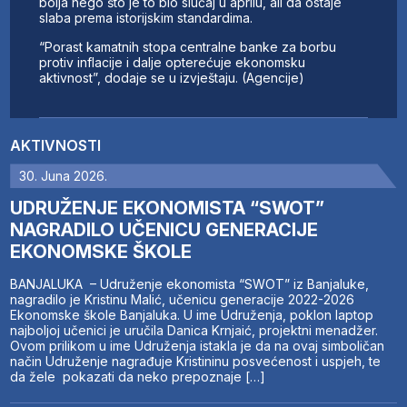
bolja nego što je to bio slučaj u aprilu, ali da ostaje
slaba prema istorijskim standardima.
“Porast kamatnih stopa centralne banke za borbu
protiv inflacije i dalje opterećuje ekonomsku
aktivnost”, dodaje se u izvještaju. (Agencije)
AKTIVNOSTI
30. Juna 2026.
UDRUŽENJE EKONOMISTA “SWOT”
NAGRADILO UČENICU GENERACIJE
EKONOMSKE ŠKOLE
BANJALUKA – Udruženje ekonomista “SWOT” iz Banjaluke,
nagradilo je Kristinu Malić, učenicu generacije 2022-2026
Ekonomske škole Banjaluka. U ime Udruženja, poklon laptop
najboljoj učenici je uručila Danica Krnjaić, projektni menadžer.
Ovom prilikom u ime Udruženja istakla je da na ovaj simboličan
način Udruženje nagrađuje Kristininu posvećenost i uspjeh, te
da žele pokazati da neko prepoznaje […]