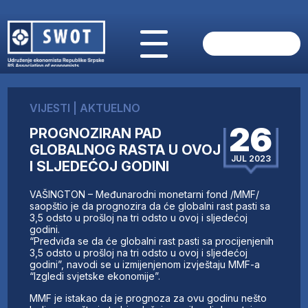
POČETNA
O NAMA
VIJESTI
|
AKTUELNO
VIJESTI
26
PROGNOZIRAN PAD
AKTUELNO
GLOBALNOG RASTA U OVOJ
ANALIZE
JUL 2023
I SLJEDEĆOJ GODINI
KOMPANIJE
FINANSIJE
VAŠINGTON – Međunarodni monetarni fond /MMF/
IZ STRANIH MEDIJA
saopštio je da prognozira da će globalni rast pasti sa
3,5 odsto u prošloj na tri odsto u ovoj i sljedećoj
AKTIVNOSTI
godini.
“Predviđa se da će globalni rast pasti sa procijenjenih
SWOT INTERVJU
3,5 odsto u prošloj na tri odsto u ovoj i sljedećoj
UČLANI SE
godini”, navodi se u izmijenjenom izvještaju MMF-a
“Izgledi svjetske ekonomije”.
KONTAKT
MMF je istakao da je prognoza za ovu godinu nešto