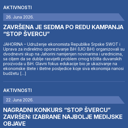
AKTIVNOSTI
26. Juna 2026.
ZAVRŠENA JE SEDMA PO REDU KAMPANJA
“STOP ŠVERCU”
JAHORINA – Udruženje ekonomista Republike Srpske SWOT i
Uprava za indirektno oporezivanje BiH (UIO BiH) organizovali su
dvodnevni skup na Jahorini namijenjen novinarima i urednicima,
sa ciljem da se dublje rasvijetli problem crnog tržišta duvanskih
proizvoda u BiH. Glavni fokus edukacije bio je ukazivanje na
ekonomske štete i štetne posljedice koje siva ekonomija nanosi
budžetu […]
AKTIVNOSTI
22. Juna 2026.
NAGRADNI KONKURS “STOP ŠVERCU”
ZAVRŠEN: IZABRANE NAJBOLJE MEDIJSKE
OBJAVE