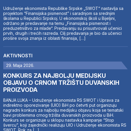
Udruženje ekonomista Republike Srpske „SWOT“ nastavlja sa
projektom “Finansijska pismenost” i saradnjom sa srednjim
školama u Republici Srpskoj. U ekonomskoj školi u Bijeljini,
održano je predavanje na temu „Finansijska pismenost i
preduzetništvo za mlade“. Predavanju su prisustvovali učenici
prvih, drugih i trećih razreda. Cilj predavanja je bio da učenici
prošire svoja znanja iz oblasti finansija, […]
AKTIVNOSTI
29. Maja 2026.
KONKURS ZA NAJBOLJU MEDIJSKU
OBJAVU O CRNOM TRŽIŠTU DUVANSKIH
PROIZVODA
BANJA LUKA – Udruženje ekonomista RS SWOT i Uprava za
indirektno oporezivanje (UIO) BiH po četvrti put organizuju
nagradni konkurs za najbolju medijsku objavu koja se tematski
bavi problemima crnog tržišta duvanskih proizvoda u BiH.
Konkurs se organizuje u sklopu nastavka kampanje “Stop
švercu”, koji zajednički realizuju UIO i Udruženje ekonomista RS
SWOT. Rok za […]