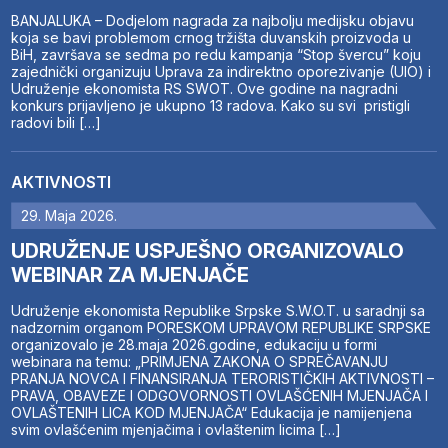
BANJALUKA – Dodjelom nagrada za najbolju medijsku objavu
koja se bavi problemom crnog tržišta duvanskih proizvoda u
BiH, završava se sedma po redu kampanja “Stop švercu” koju
zajednički organizuju Uprava za indirektno oporezivanje (UIO) i
Udruženje ekonomista RS SWOT. Ove godine na nagradni
konkurs prijavljeno je ukupno 13 radova. Kako su svi pristigli
radovi bili […]
AKTIVNOSTI
29. Maja 2026.
UDRUŽENJE USPJEŠNO ORGANIZOVALO
WEBINAR ZA MJENJAČE
Udruženje ekonomista Republike Srpske S.W.O.T. u saradnji sa
nadzornim organom PORESKOM UPRAVOM REPUBLIKE SRPSKE
organizovalo je 28.maja 2026.godine, edukaciju u formi
webinara na temu: „PRIMJENA ZAKONA O SPREČAVANJU
PRANJA NOVCA I FINANSIRANJA TERORISTIČKIH AKTIVNOSTI –
PRAVA, OBAVEZE I ODGOVORNOSTI OVLAŠĆENIH MJENJAČA I
OVLAŠTENIH LICA KOD MJENJAČA“ Edukacija je namijenjena
svim ovlašćenim mjenjačima i ovlaštenim licima […]