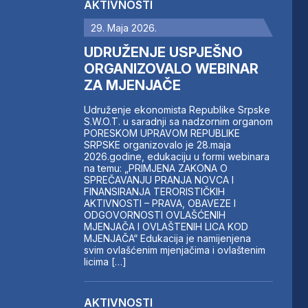
AKTIVNOSTI
29. Maja 2026.
UDRUŽENJE USPJEŠNO
ORGANIZOVALO WEBINAR
ZA MJENJAČE
Udruženje ekonomista Republike Srpske
S.W.O.T. u saradnji sa nadzornim organom
PORESKOM UPRAVOM REPUBLIKE
SRPSKE organizovalo je 28.maja
2026.godine, edukaciju u formi webinara
na temu: „PRIMJENA ZAKONA O
SPREČAVANJU PRANJA NOVCA I
FINANSIRANJA TERORISTIČKIH
AKTIVNOSTI – PRAVA, OBAVEZE I
ODGOVORNOSTI OVLAŠĆENIH
MJENJAČA I OVLAŠTENIH LICA KOD
MJENJAČA“ Edukacija je namijenjena
svim ovlašćenim mjenjačima i ovlaštenim
licima […]
AKTIVNOSTI