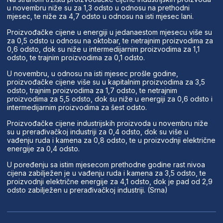
u novembru niže su za 1,3 odsto u odnosu na prethodni
mjesec, te niže za 4,7 odsto u odnosu na isti mjesec lani.
Proizvođačke cijene u energiji u jedanaestom mjesecu više su
za 0,5 odsto u odnosu na oktobar, te netrajnim proizvodima za
0,6 odsto, dok su niže u intermedijarnim proizvodima za 1,1
odsto, te trajnim proizvodima za 0,1 odsto.
U novembru, u odnosu na isti mjesec prošle godine,
proizvođačke cijene više su u kapitalnim proizvodima za 3,5
odsto, trajnim proizvodima za 1,7 odsto, te netrajnim
proizvodima za 5,5 odsto, dok su niže u energiji za 0,6 odsto i
intermedijarnim proizvodima za šest odsto.
Proizvođačke cijene industrijskih proizvoda u novembru niže
su u prerađivačkoj industriji za 0,4 odsto, dok su više u
vađenju ruda i kamena za 0,8 odsto, te u proizvodnji električne
energije za 0,4 odsto.
U poređenju sa istim mjesecom prethodne godine rast nivoa
cijena zabilježen je u vađenju ruda i kamena za 3,5 odsto, te
proizvodnji električne energije za 4,1 odsto, dok je pad od 2,9
odsto zabilježen u prerađivačkoj industriji. (Srna)