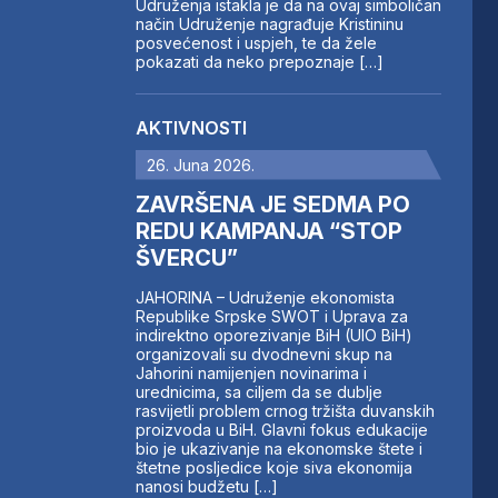
Udruženja istakla je da na ovaj simboličan
način Udruženje nagrađuje Kristininu
posvećenost i uspjeh, te da žele
pokazati da neko prepoznaje […]
AKTIVNOSTI
26. Juna 2026.
ZAVRŠENA JE SEDMA PO
REDU KAMPANJA “STOP
ŠVERCU”
JAHORINA – Udruženje ekonomista
Republike Srpske SWOT i Uprava za
indirektno oporezivanje BiH (UIO BiH)
organizovali su dvodnevni skup na
Jahorini namijenjen novinarima i
urednicima, sa ciljem da se dublje
rasvijetli problem crnog tržišta duvanskih
proizvoda u BiH. Glavni fokus edukacije
bio je ukazivanje na ekonomske štete i
štetne posljedice koje siva ekonomija
nanosi budžetu […]