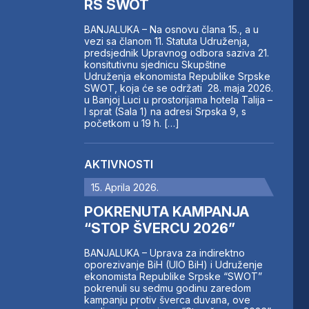
RS SWOT
BANJALUKA – Na osnovu člana 15., a u
vezi sa članom 11. Statuta Udruženja,
predsjednik Upravnog odbora saziva 21.
konsitutivnu sjednicu Skupštine
Udruženja ekonomista Republike Srpske
SWOT, koja će se održati 28. maja 2026.
u Banjoj Luci u prostorijama hotela Talija –
I sprat (Sala 1) na adresi Srpska 9, s
početkom u 19 h. […]
AKTIVNOSTI
15. Aprila 2026.
POKRENUTA KAMPANJA
“STOP ŠVERCU 2026”
BANJALUKA – Uprava za indirektno
oporezivanje BiH (UIO BiH) i Udruženje
ekonomista Republike Srpske “SWOT”
pokrenuli su sedmu godinu zaredom
kampanju protiv šverca duvana, ove