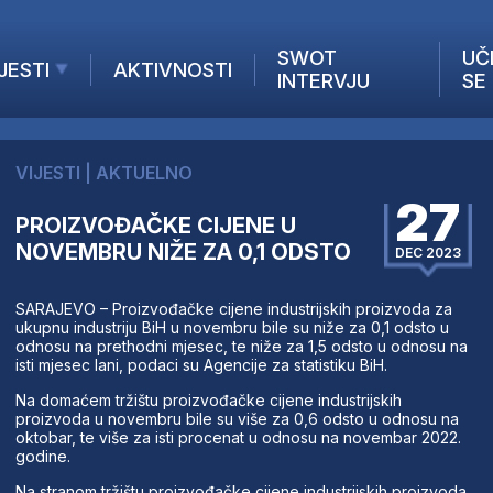
SWOT
UČ
JESTI
AKTIVNOSTI
INTERVJU
SE
AKTUELNO
ANALIZE
VIJESTI
|
AKTUELNO
KOMPANIJE
27
INANSIJE
PROIZVOĐAČKE CIJENE U
NOVEMBRU NIŽE ZA 0,1 ODSTO
Z STRANIH MEDIJA
DEC 2023
SARAJEVO – Proizvođačke cijene industrijskih proizvoda za
ukupnu industriju BiH u novembru bile su niže za 0,1 odsto u
odnosu na prethodni mjesec, te niže za 1,5 odsto u odnosu na
isti mjesec lani, podaci su Agencije za statistiku BiH.
Na domaćem tržištu proizvođačke cijene industrijskih
proizvoda u novembru bile su više za 0,6 odsto u odnosu na
oktobar, te više za isti procenat u odnosu na novembar 2022.
godine.
Na stranom tržištu proizvođačke cijene industrijskih proizvoda