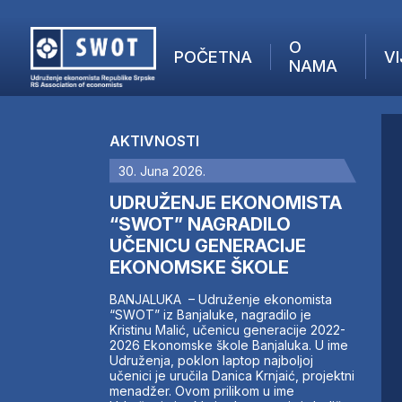
O
POČETNA
VI
NAMA
POČETNA
O NAMA
AKTIVNOSTI
VIJESTI
30. Juna 2026.
AKTUELNO
F
ANALIZE
UDRUŽENJE EKONOMISTA
I
KOMPANIJE
“SWOT” NAGRADILO
UČENICU GENERACIJE
FINANSIJE
EKONOMSKE ŠKOLE
IZ STRANIH MEDIJA
AKTIVNOSTI
BANJALUKA – Udruženje ekonomista
“SWOT” iz Banjaluke, nagradilo je
SWOT INTERVJU
Kristinu Malić, učenicu generacije 2022-
UČLANI SE
2026 Ekonomske škole Banjaluka. U ime
Udruženja, poklon laptop najboljoj
KONTAKT
učenici je uručila Danica Krnjaić, projektni
menadžer. Ovom prilikom u ime