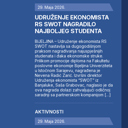
29. Maja 2026.
UDRUŽENJE EKONOMISTA
RS SWOT NAGRADILO
NAJBOLJEG STUDENTA
BIJELJINA – Udruženje ekonomista RS
SWOT nastavlja sa dugogodišnjom
praksom nagrađivanja najuspješnijih
studenata i đaka ekonomske struke.
Prilikom promocije diploma na Fakultetu
poslovne ekonomije Bijeljina Univerziteta
u Istočnom Sarajevu, nagrađena je
Nevena Radić Zarić. Izvršni direktor
Udruženja ekonomista “SWOT” iz
Banjaluke, Saša Grabovac, naglasio je da
ova nagrada dolazi zahvaljujući odličnoj
saradnji sa partnerskom kompanijom […]
AKTIVNOSTI
29. Maja 2026.