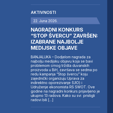
AKTIVNOSTI
22. Juna 2026.
NAGRADNI KONKURS
“STOP ŠVERCU” ZAVRŠEN:
IZABRANE NAJBOLJE
MEDIJSKE OBJAVE
BANJALUKA – Dodjelom nagrada za
najbolju medijsku objavu koja se bavi
problemom crnog tržišta duvanskih
proizvoda u BiH, završava se sedma po
redu kampanja “Stop švercu” koju
zajednički organizuju Uprava za
indirektno oporezivanje (UIO) i
Udruženje ekonomista RS SWOT. Ove
godine na nagradni konkurs prijavljeno je
ukupno 13 radova. Kako su svi pristigli
radovi bili […]