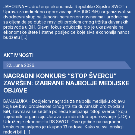
JAHORINA – Udruženje ekonomista Republike Srpske SWOT i
Uprava za indirektno oporezivanje BiH (UIO BiH) organizovali su
dvodnevni skup na Jahorini namijenjen novinarima i urednicima,
sa ciljem da se dublje rasvijetli problem crnog tržišta duvanskih
proizvoda u BiH. Glavni fokus edukacije bio je ukazivanje na
ekonomske štete i štetne posljedice koje siva ekonomija nanosi
budžetu […]
AKTIVNOSTI
22. Juna 2026.
NAGRADNI KONKURS “STOP ŠVERCU”
ZAVRŠEN: IZABRANE NAJBOLJE MEDIJSKE
OBJAVE
BANJALUKA – Dodjelom nagrada za najbolju medijsku objavu
koja se bavi problemom crnog tržišta duvanskih proizvoda u
BiH, završava se sedma po redu kampanja “Stop švercu” koju
zajednički organizuju Uprava za indirektno oporezivanje (UIO) i
Udruženje ekonomista RS SWOT. Ove godine na nagradni
konkurs prijavljeno je ukupno 13 radova. Kako su svi pristigli
radovi bili […]