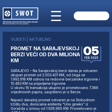
POČETNA
O NAMA
VIJESTI
|
AKTUELNO
VIJESTI
05
PROMET NA SARAJEVSKOJ
AKTUELNO
BERZI VEĆI OD DVA MILIONA
ANALIZE
FEB 2025
KM
KOMPANIJE
FINANSIJE
SARAJEVO – Na Sarajevskoj berzi danas je ostvaren
IZ STRANIH MEDIJA
ukupan promet od 2.003.401 KM, od čega se
1.992.918 KM odnosi na redovne berzanske trgovine i
AKTIVNOSTI
10.483 KM na prijavljene trgovine.
U okviru 16 transakcija ukupno je prometovano 7.386
SWOT INTERVJU
vrijednosnih papira, saopšteno je iz Berze.
UČLANI SE
Najveći današnji promet ostvaren je na Slobodnom
KONTAKT
tržištu dva, dionicama emitenta “Unis gineks” iz
Goražda u iznosu od 1.928.960 KM. Prometovano je