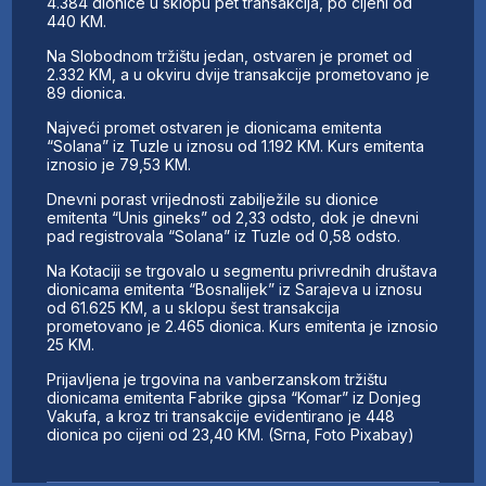
4.384 dionice u sklopu pet transakcija, po cijeni od
440 KM.
Na Slobodnom tržištu jedan, ostvaren je promet od
2.332 KM, a u okviru dvije transakcije prometovano je
89 dionica.
Najveći promet ostvaren je dionicama emitenta
“Solana” iz Tuzle u iznosu od 1.192 KM. Kurs emitenta
iznosio je 79,53 KM.
Dnevni porast vrijednosti zabilježile su dionice
emitenta “Unis gineks” od 2,33 odsto, dok je dnevni
pad registrovala “Solana” iz Tuzle od 0,58 odsto.
Na Kotaciji se trgovalo u segmentu privrednih društava
dionicama emitenta “Bosnalijek” iz Sarajeva u iznosu
od 61.625 KM, a u sklopu šest transakcija
prometovano je 2.465 dionica. Kurs emitenta je iznosio
25 KM.
Prijavljena je trgovina na vanberzanskom tržištu
dionicama emitenta Fabrike gipsa “Komar” iz Donjeg
Vakufa, a kroz tri transakcije evidentirano je 448
dionica po cijeni od 23,40 KM. (Srna, Foto Pixabay)