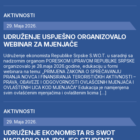
AKTIVNOSTI
29. Maja 2026.
UDRUŽENJE USPJEŠNO ORGANIZOVALO
WEBINAR ZA MJENJAČE
Udruženje ekonomista Republike Srpske S.W.O.T. u saradnji sa
nadzornim organom PORESKOM UPRAVOM REPUBLIKE SRPSKE
organizovalo je 28.maja 2026.godine, edukaciju u formi
webinara na temu: „PRIMJENA ZAKONA O SPREČAVANJU
PRANJA NOVCA I FINANSIRANJA TERORISTIČKIH AKTIVNOSTI –
PRAVA, OBAVEZE I ODGOVORNOSTI OVLAŠĆENIH MJENJAČA I
OVLAŠTENIH LICA KOD MJENJAČA“ Edukacija je namijenjena
svim ovlašćenim mjenjačima i ovlaštenim licima […]
AKTIVNOSTI
29. Maja 2026.
UDRUŽENJE EKONOMISTA RS SWOT