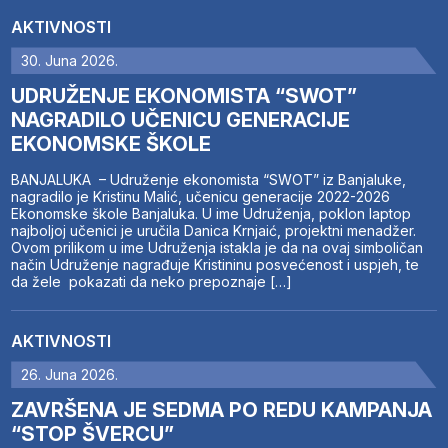
AKTIVNOSTI
30. Juna 2026.
UDRUŽENJE EKONOMISTA “SWOT”
NAGRADILO UČENICU GENERACIJE
EKONOMSKE ŠKOLE
BANJALUKA – Udruženje ekonomista “SWOT” iz Banjaluke,
nagradilo je Kristinu Malić, učenicu generacije 2022-2026
Ekonomske škole Banjaluka. U ime Udruženja, poklon laptop
najboljoj učenici je uručila Danica Krnjaić, projektni menadžer.
Ovom prilikom u ime Udruženja istakla je da na ovaj simboličan
način Udruženje nagrađuje Kristininu posvećenost i uspjeh, te
da žele pokazati da neko prepoznaje […]
AKTIVNOSTI
26. Juna 2026.
ZAVRŠENA JE SEDMA PO REDU KAMPANJA
“STOP ŠVERCU”