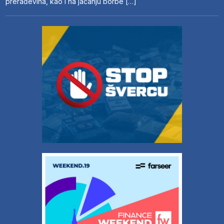
prerađevina, kao i na jačanju borbe […]