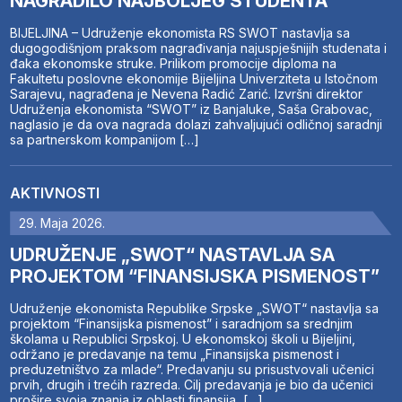
NAGRADILO NAJBOLJEG STUDENTA
BIJELJINA – Udruženje ekonomista RS SWOT nastavlja sa
dugogodišnjom praksom nagrađivanja najuspješnijih studenata i
đaka ekonomske struke. Prilikom promocije diploma na
Fakultetu poslovne ekonomije Bijeljina Univerziteta u Istočnom
Sarajevu, nagrađena je Nevena Radić Zarić. Izvršni direktor
Udruženja ekonomista “SWOT” iz Banjaluke, Saša Grabovac,
naglasio je da ova nagrada dolazi zahvaljujući odličnoj saradnji
sa partnerskom kompanijom […]
AKTIVNOSTI
29. Maja 2026.
UDRUŽENJE „SWOT“ NASTAVLJA SA
PROJEKTOM “FINANSIJSKA PISMENOST”
Udruženje ekonomista Republike Srpske „SWOT“ nastavlja sa
projektom “Finansijska pismenost” i saradnjom sa srednjim
školama u Republici Srpskoj. U ekonomskoj školi u Bijeljini,
održano je predavanje na temu „Finansijska pismenost i
preduzetništvo za mlade“. Predavanju su prisustvovali učenici
prvih, drugih i trećih razreda. Cilj predavanja je bio da učenici
prošire svoja znanja iz oblasti finansija, […]