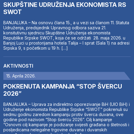
SKUPŠTINE UDRUŽENJA EKONOMISTA RS
SWOT
BANJALUKA – Na osnovu člana 15., a u vezi sa članom 11. Statuta
Udruženja, predsjednik Upravnog odbora saziva 21.
konsitutivnu sjednicu Skupštine Udruženja ekonomista
Republike Srpske SWOT, koja će se održati 28. maja 2026. u
Banjoj Luci u prostorijama hotela Talija – I sprat (Sala 1) na adresi
Srpska 9, s početkom u 19 h. […]
AKTIVNOSTI
15. Aprila 2026.
POKRENUTA KAMPANJA “STOP ŠVERCU
2026”
BANJALUKA – Uprava za indirektno oporezivanje BiH (UIO BiH) i
Udruženje ekonomista Republike Srpske “SWOT” pokrenuli su
sedmu godinu zaredom kampanju protiv šverca duvana, ove
godine pod nazivom “Stop švercu 2026”. Cilj kampanje
“Osnovni cilj kampanje je podizanje svijesti građana o štetnosti i
posljedicama nelegalne trgovine duvana i duvanskih