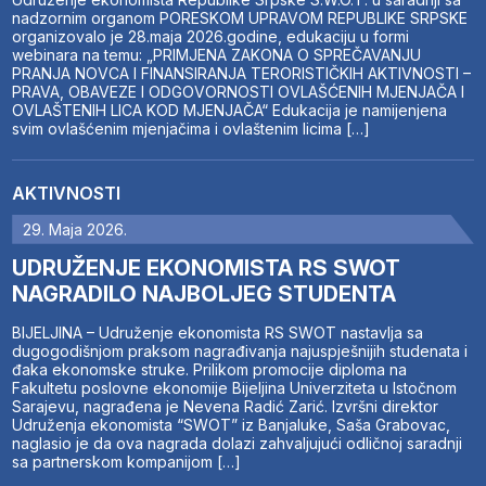
nadzornim organom PORESKOM UPRAVOM REPUBLIKE SRPSKE
organizovalo je 28.maja 2026.godine, edukaciju u formi
webinara na temu: „PRIMJENA ZAKONA O SPREČAVANJU
PRANJA NOVCA I FINANSIRANJA TERORISTIČKIH AKTIVNOSTI –
PRAVA, OBAVEZE I ODGOVORNOSTI OVLAŠĆENIH MJENJAČA I
OVLAŠTENIH LICA KOD MJENJAČA“ Edukacija je namijenjena
svim ovlašćenim mjenjačima i ovlaštenim licima […]
AKTIVNOSTI
29. Maja 2026.
UDRUŽENJE EKONOMISTA RS SWOT
NAGRADILO NAJBOLJEG STUDENTA
BIJELJINA – Udruženje ekonomista RS SWOT nastavlja sa
dugogodišnjom praksom nagrađivanja najuspješnijih studenata i
đaka ekonomske struke. Prilikom promocije diploma na
Fakultetu poslovne ekonomije Bijeljina Univerziteta u Istočnom
Sarajevu, nagrađena je Nevena Radić Zarić. Izvršni direktor
Udruženja ekonomista “SWOT” iz Banjaluke, Saša Grabovac,
naglasio je da ova nagrada dolazi zahvaljujući odličnoj saradnji
sa partnerskom kompanijom […]