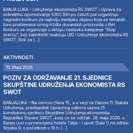
BANJA LUKA – Udruženje ekonomista RS SWOT i Uprava za
indirektno oporezivanje (UIO) BiH po četvrti put organizuju
nagradni konkurs za najbolju medijsku objavu koja se tematski
bavi problemima crnog tržišta duvanskih proizvoda u BiH.
Konkurs se organizuje u sklopu nastavka kampanje “Stop
švercu”, koji zajednički realizuju UIO i Udruženje ekonomista RS
SWOT. Rok za […]
AKTIVNOSTI
13. Maja 2026.
POZIV ZA ODRŽAVANJE 21. SJEDNICE
SKUPŠTINE UDRUŽENJA EKONOMISTA RS
SWOT
BANJALUKA – Na osnovu člana 15., a u vezi sa članom 11. Statuta
Udruženja, predsjednik Upravnog odbora saziva 21.
konsitutivnu sjednicu Skupštine Udruženja ekonomista
Republike Srpske SWOT, koja će se održati 28. maja 2026. u
Banjoj Luci u prostorijama hotela Talija – I sprat (Sala 1) na adresi
Srpska 9, s početkom u 19 h. […]