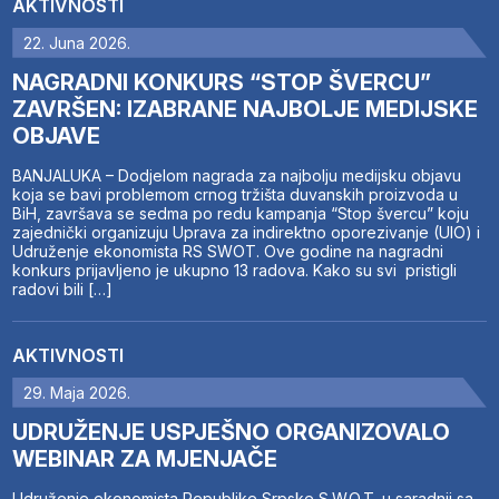
AKTIVNOSTI
22. Juna 2026.
NAGRADNI KONKURS “STOP ŠVERCU”
ZAVRŠEN: IZABRANE NAJBOLJE MEDIJSKE
OBJAVE
BANJALUKA – Dodjelom nagrada za najbolju medijsku objavu
koja se bavi problemom crnog tržišta duvanskih proizvoda u
BiH, završava se sedma po redu kampanja “Stop švercu” koju
zajednički organizuju Uprava za indirektno oporezivanje (UIO) i
Udruženje ekonomista RS SWOT. Ove godine na nagradni
konkurs prijavljeno je ukupno 13 radova. Kako su svi pristigli
radovi bili […]
AKTIVNOSTI
29. Maja 2026.
UDRUŽENJE USPJEŠNO ORGANIZOVALO
WEBINAR ZA MJENJAČE
Udruženje ekonomista Republike Srpske S.W.O.T. u saradnji sa