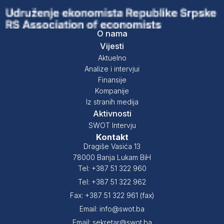
O nama
Vijesti
Aktuelno
Analize i intervjui
Finansije
Kompanije
Iz stranih medija
Aktivnosti
SWOT Intervju
Kontakt
Dragiše Vasića 13
78000 Banja Lukam BiH
Tel: +387 51 322 960
Tel: +387 51 322 962
Fax: +387 51 322 961 (fax)
Email: info@swot.ba
Email: sekretar@swot.ba