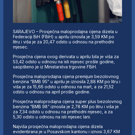
SARAJEVO – Prosječna maloprodajna cijena dizela u
Federaciji BiH (FBiH) u aprilu iznosila je 3,59 KM po
litru i viša je za 20,47 odsto u odnosu na prethodni
mjesec.
Prosječna cijena ovog derivata u aprilu bila je viša za
53,42 odsto u odnosu na isti mjesec prošle godine,
saopšteno je iz Ministarstva trgovine FBiH.
Prosječna maloprodajna cijena premijum bezolovnog
benzina “BMB 95” u aprilu je iznosila 2,88 KM po litru i
viša je za 15,66 odsto u odnosu na mart, a za 21,52
odsto u odnosu na april prošle godine.
Prosječna maloprodajna cijena super plus bezolovnog
benzina “BMB 98” iznosila je 2,78 KM po litru i viša je
za 7,34 odsto u odnosu na prethodni mjesec, a za
5,30 odsto u odnosu na isti mjesec lani.
Najviša prosječna maloprodajna cijena dizela
evidentirana je u Posavskom kantonu i iznosi 3,67 KM