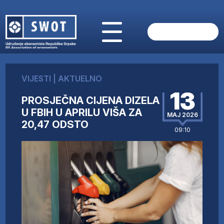
POČETNA
O NAMA
VIJESTI
|
AKTUELNO
VIJESTI
13
AKTUELNO
PROSJEČNA CIJENA DIZELA
ANALIZE
U FBIH U APRILU VIŠA ZA
MAJ 2026
20,47 ODSTO
KOMPANIJE
09:10
FINANSIJE
IZ STRANIH MEDIJA
AKTIVNOSTI
SWOT INTERVJU
UČLANI SE
KONTAKT