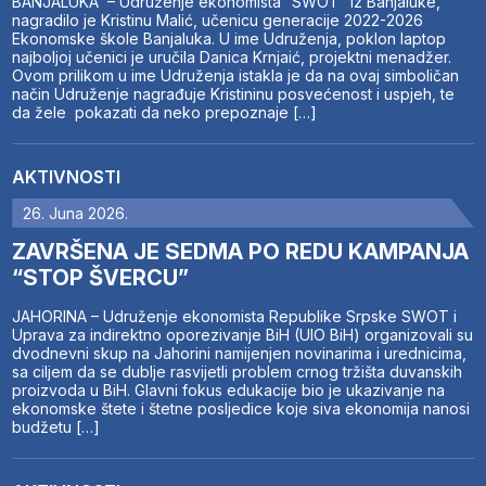
BANJALUKA – Udruženje ekonomista “SWOT” iz Banjaluke,
nagradilo je Kristinu Malić, učenicu generacije 2022-2026
Ekonomske škole Banjaluka. U ime Udruženja, poklon laptop
najboljoj učenici je uručila Danica Krnjaić, projektni menadžer.
Ovom prilikom u ime Udruženja istakla je da na ovaj simboličan
način Udruženje nagrađuje Kristininu posvećenost i uspjeh, te
da žele pokazati da neko prepoznaje […]
AKTIVNOSTI
26. Juna 2026.
ZAVRŠENA JE SEDMA PO REDU KAMPANJA
“STOP ŠVERCU”
JAHORINA – Udruženje ekonomista Republike Srpske SWOT i
Uprava za indirektno oporezivanje BiH (UIO BiH) organizovali su
dvodnevni skup na Jahorini namijenjen novinarima i urednicima,
sa ciljem da se dublje rasvijetli problem crnog tržišta duvanskih
proizvoda u BiH. Glavni fokus edukacije bio je ukazivanje na
ekonomske štete i štetne posljedice koje siva ekonomija nanosi
budžetu […]