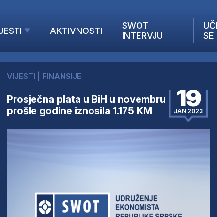
SWOT
UČ
JESTI
AKTIVNOSTI
INTERVJU
SE
AKTUELNO
ANALIZE
VIJESTI
|
FINANSIJE
KOMPANIJE
19
INANSIJE
Prosječna plata u BiH u novembru
prošle godine iznosila 1.175 KM
Z STRANIH MEDIJA
JAN 2023