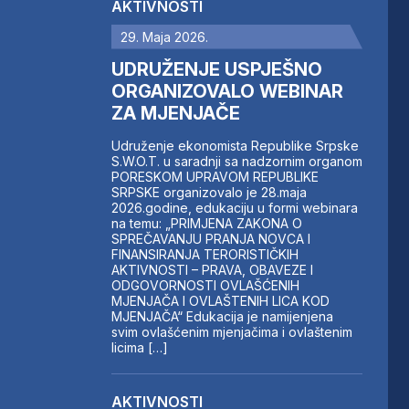
AKTIVNOSTI
29. Maja 2026.
UDRUŽENJE USPJEŠNO
ORGANIZOVALO WEBINAR
ZA MJENJAČE
Udruženje ekonomista Republike Srpske
S.W.O.T. u saradnji sa nadzornim organom
PORESKOM UPRAVOM REPUBLIKE
SRPSKE organizovalo je 28.maja
2026.godine, edukaciju u formi webinara
na temu: „PRIMJENA ZAKONA O
SPREČAVANJU PRANJA NOVCA I
FINANSIRANJA TERORISTIČKIH
AKTIVNOSTI – PRAVA, OBAVEZE I
ODGOVORNOSTI OVLAŠĆENIH
MJENJAČA I OVLAŠTENIH LICA KOD
MJENJAČA“ Edukacija je namijenjena
svim ovlašćenim mjenjačima i ovlaštenim
licima […]
AKTIVNOSTI