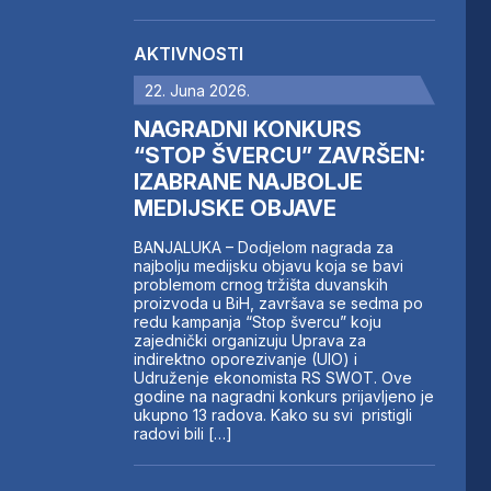
AKTIVNOSTI
22. Juna 2026.
NAGRADNI KONKURS
“STOP ŠVERCU” ZAVRŠEN:
IZABRANE NAJBOLJE
MEDIJSKE OBJAVE
BANJALUKA – Dodjelom nagrada za
najbolju medijsku objavu koja se bavi
problemom crnog tržišta duvanskih
proizvoda u BiH, završava se sedma po
redu kampanja “Stop švercu” koju
zajednički organizuju Uprava za
indirektno oporezivanje (UIO) i
Udruženje ekonomista RS SWOT. Ove
godine na nagradni konkurs prijavljeno je
ukupno 13 radova. Kako su svi pristigli
radovi bili […]