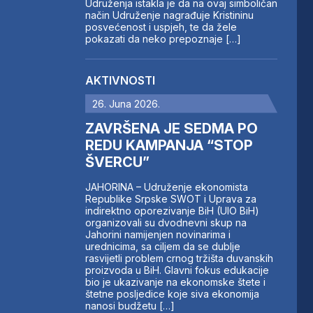
Udruženja istakla je da na ovaj simboličan
način Udruženje nagrađuje Kristininu
posvećenost i uspjeh, te da žele
pokazati da neko prepoznaje […]
AKTIVNOSTI
26. Juna 2026.
ZAVRŠENA JE SEDMA PO
REDU KAMPANJA “STOP
ŠVERCU”
JAHORINA – Udruženje ekonomista
Republike Srpske SWOT i Uprava za
indirektno oporezivanje BiH (UIO BiH)
organizovali su dvodnevni skup na
Jahorini namijenjen novinarima i
urednicima, sa ciljem da se dublje
rasvijetli problem crnog tržišta duvanskih
proizvoda u BiH. Glavni fokus edukacije
bio je ukazivanje na ekonomske štete i
štetne posljedice koje siva ekonomija
nanosi budžetu […]