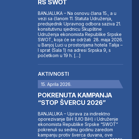
RS SWOT
BANJALUKA – Na osnovu člana 15., a u
vezi sa članom 11. Statuta Udruženja,
predsjednik Upravnog odbora saziva 21.
konsitutivnu sjednicu Skupštine
Udruženja ekonomista Republike Srpske
SWOT, koja će se održati 28. maja 2026.
u Banjoj Luci u prostorijama hotela Talija –
I sprat (Sala 1) na adresi Srpska 9, s
početkom u 19 h. […]
AKTIVNOSTI
15. Aprila 2026.
POKRENUTA KAMPANJA
“STOP ŠVERCU 2026”
BANJALUKA – Uprava za indirektno
oporezivanje BiH (UIO BiH) i Udruženje
ekonomista Republike Srpske “SWOT”
pokrenuli su sedmu godinu zaredom
kampanju protiv šverca duvana, ove