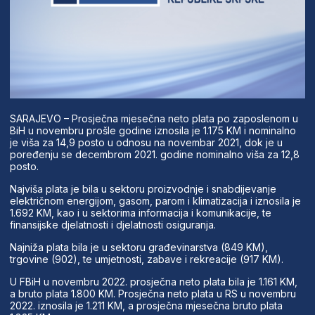
SARAJEVO – Prosječna mjesečna neto plata po zaposlenom u
BiH u novembru prošle godine iznosila je 1.175 KM i nominalno
je viša za 14,9 posto u odnosu na novembar 2021, dok je u
poređenju se decembrom 2021. godine nominalno viša za 12,8
posto.
Najviša plata je bila u sektoru proizvodnje i snabdijevanje
električnom energijom, gasom, parom i klimatizacija i iznosila je
1.692 KM, kao i u sektorima informacija i komunikacije, te
finansijske djelatnosti i djelatnosti osiguranja.
Najniža plata bila je u sektoru građevinarstva (849 KM),
trgovine (902), te umjetnosti, zabave i rekreacije (917 KM).
U FBiH u novembru 2022. prosječna neto plata bila je 1.161 KM,
a bruto plata 1.800 KM. Prosječna neto plata u RS u novembru
2022. iznosila je 1.211 KM, a prosječna mjesečna bruto plata