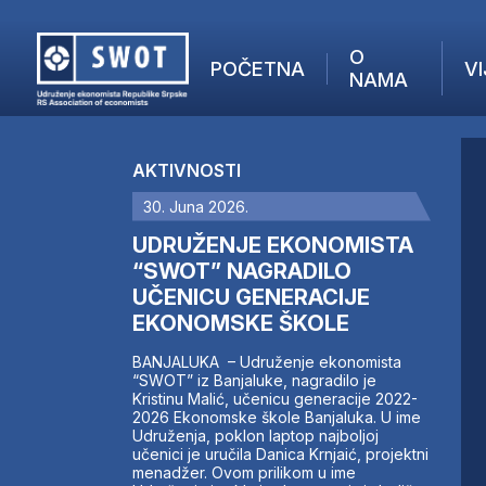
O
POČETNA
VI
NAMA
POČETNA
O NAMA
AKTIVNOSTI
VIJESTI
30. Juna 2026.
AKTUELNO
F
ANALIZE
UDRUŽENJE EKONOMISTA
I
KOMPANIJE
“SWOT” NAGRADILO
UČENICU GENERACIJE
FINANSIJE
EKONOMSKE ŠKOLE
IZ STRANIH MEDIJA
AKTIVNOSTI
BANJALUKA – Udruženje ekonomista
“SWOT” iz Banjaluke, nagradilo je
SWOT INTERVJU
Kristinu Malić, učenicu generacije 2022-
UČLANI SE
2026 Ekonomske škole Banjaluka. U ime
Udruženja, poklon laptop najboljoj
KONTAKT
učenici je uručila Danica Krnjaić, projektni
menadžer. Ovom prilikom u ime