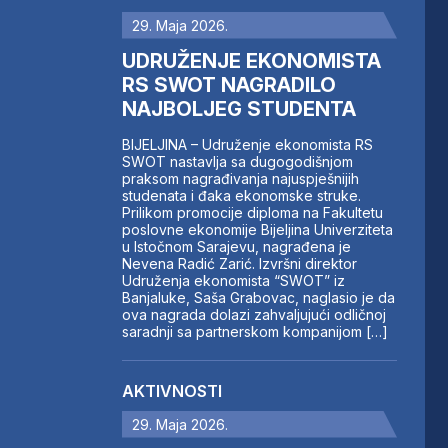
29. Maja 2026.
UDRUŽENJE EKONOMISTA
RS SWOT NAGRADILO
NAJBOLJEG STUDENTA
BIJELJINA – Udruženje ekonomista RS
SWOT nastavlja sa dugogodišnjom
praksom nagrađivanja najuspješnijih
studenata i đaka ekonomske struke.
Prilikom promocije diploma na Fakultetu
poslovne ekonomije Bijeljina Univerziteta
u Istočnom Sarajevu, nagrađena je
Nevena Radić Zarić. Izvršni direktor
Udruženja ekonomista “SWOT” iz
Banjaluke, Saša Grabovac, naglasio je da
ova nagrada dolazi zahvaljujući odličnoj
saradnji sa partnerskom kompanijom […]
AKTIVNOSTI
29. Maja 2026.