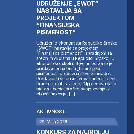
UDRUŽENJE „SWOT“
NASTAVLJA SA
PROJEKTOM
“FINANSIJSKA
PISMENOST”
Udruženje ekonomista Republike Srpske
„SWOT“ nastavlja sa projektom
“Finansijska pismenost” i saradnjom sa
srednjim školama u Republici Srpskoj. U
ekonomskoj školi u Bijeljini, održano je
predavanje na temu „Finansijska
pismenost i preduzetništvo za mlade“.
Predavanju su prisustvovali učenici prvih,
drugih i trećih razreda. Cilj predavanja je
bio da učenici prošire svoja znanja iz
oblasti finansija, […]
AKTIVNOSTI
29. Maja 2026.
KONKURS ZA NAJBOLJU